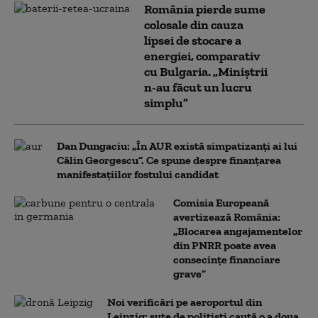
România pierde sume
colosale din cauza
lipsei de stocare a
energiei, comparativ
cu Bulgaria. „Miniștrii
n-au făcut un lucru
simplu”
Dan Dungaciu: „În AUR există simpatizanți ai lui
Călin Georgescu”. Ce spune despre finanțarea
manifestațiilor fostului candidat
Comisia Europeană
avertizează România:
„Blocarea angajamentelor
din PNRR poate avea
consecințe financiare
grave”
Noi verificări pe aeroportul din
Leipzig: sute de polițiști caută o a doua