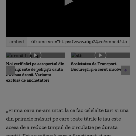
0
embed
seconds
of
0
seconds
Noi verificări pe aeroportul din
Societatea de Transport
Leipzig: sute de polițiști caută
București și-a cerut insolvența
o a doua dronă. Varianta
exclusă de anchetatori
„Prima oară ne-am uitat la ce fac celelalte țări și una
din primele măsuri pe care toate țările le iau este
aceea de a reduce timpul de circulație pe durata
nopții. Este o măsură care a funcționat și am