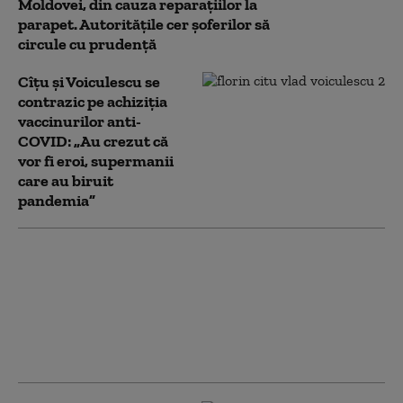
Moldovei, din cauza reparațiilor la
parapet. Autoritățile cer șoferilor să
circule cu prudență
Cîțu și Voiculescu se
contrazic pe achiziția
vaccinurilor anti-
COVID: „Au crezut că
vor fi eroi, supermanii
care au biruit
pandemia”
CNAIR impune
restricţii de circulaţie
autovehiculelor de
peste 7,5 tone în 16
judeţe, din cauza
caniculei