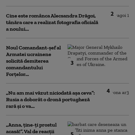
2
Cine este românca Alecsandra Drăgoi,
tânăra care a realizat fotografia oficială
a noului...
Noul Comandant-șef al
Armatei ucrainene
solicită demiterea
3
comandantului
Forțelor...
4
„Nu am mai văzut niciodată așa ceva”:
Rusia a doborât o dronă portugheză
rară și o va...
„Anna, ţine-ţi prostul
acasă!”. Val de reacții
5