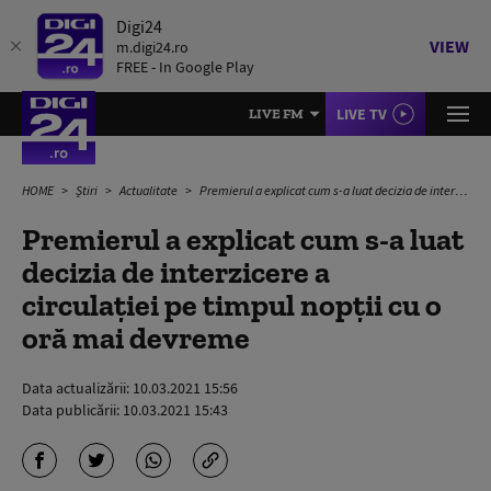
Digi24
VIEW
m.digi24.ro
FREE - In Google Play
LIVE TV
LIVE FM
HOME
Știri
Actualitate
Premierul a explicat cum s-a luat decizia de interzicere a circulației pe timpul nopții cu o oră mai devreme
Premierul a explicat cum s-a luat
decizia de interzicere a
circulației pe timpul nopții cu o
oră mai devreme
Data actualizării:
10.03.2021 15:56
Data publicării:
10.03.2021 15:43