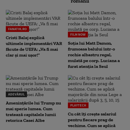
românii
FANATIK.RO
FILM NOW
Cristi Balaj explică
Soția lui Matt Damon,
ultimele implementări VAR
frumoasa balului într-o
făcute de UEFA: „Va fi mai
rochie albastru regal,
clar și mai ușor!”
mulată pe corp. Luciana a
furat atenția la Seul
ADEVĂRUL
Amenințările lui Trump nu
PLAYTECH
mai sperie lumea. Cum
Cu cât îți crește salariul
tratează capitalele lumii
pentru fiecare prag de
retorica Casei Albe
vechime. Cum se aplică