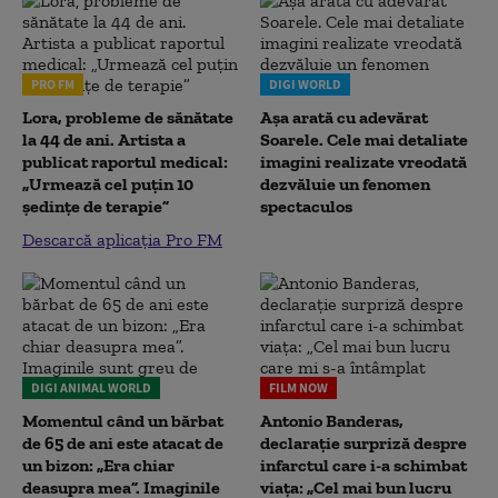
PRO FM
DIGI WORLD
Lora, probleme de sănătate
Așa arată cu adevărat
la 44 de ani. Artista a
Soarele. Cele mai detaliate
publicat raportul medical:
imagini realizate vreodată
„Urmează cel puțin 10
dezvăluie un fenomen
ședințe de terapie”
spectaculos
Descarcă aplicația Pro FM
DIGI ANIMAL WORLD
FILM NOW
Momentul când un bărbat
Antonio Banderas,
de 65 de ani este atacat de
declarație surpriză despre
un bizon: „Era chiar
infarctul care i-a schimbat
deasupra mea”. Imaginile
viața: „Cel mai bun lucru