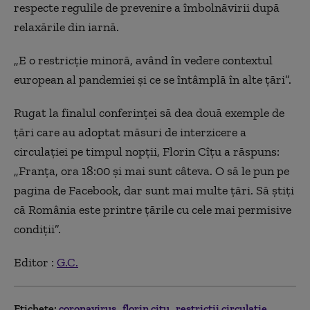
respecte regulile de prevenire a îmbolnăvirii după
relaxările din iarnă.
„E o restricție minoră, având în vedere contextul
european al pandemiei și ce se întâmplă în alte țări”.
Rugat la finalul conferinței să dea două exemple de
țări care au adoptat măsuri de interzicere a
circulației pe timpul nopții, Florin Cîțu a răspuns:
„Franța, ora 18:00 și mai sunt câteva. O să le pun pe
pagina de Facebook, dar sunt mai multe țări. Să știți
că România este printre țările cu cele mai permisive
condiții”.
Editor :
G.C.
Etichete:
coronavirus
florin citu
restricţii circulaţie