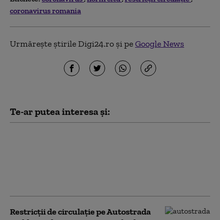
coronavirus romania
Urmărește știrile Digi24.ro și pe
Google News
Te-ar putea interesa și:
Anunț pentru românii
care pleacă în Bulgaria
sau Grecia: restricții
temporare pe podul
Giurgiu – Ruse
Restricţii de circulaţie pe Autostrada