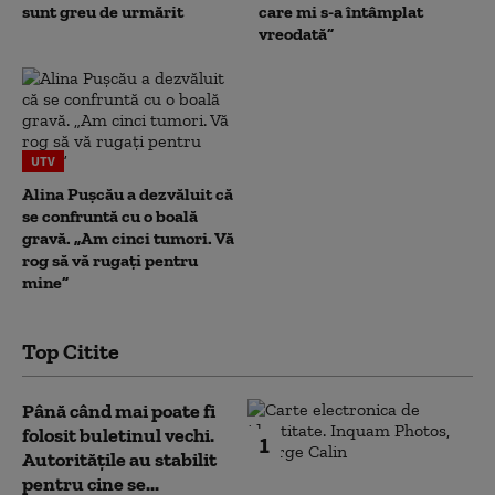
sunt greu de urmărit
care mi s-a întâmplat
vreodată”
UTV
Alina Pușcău a dezvăluit că
se confruntă cu o boală
gravă. „Am cinci tumori. Vă
rog să vă rugați pentru
mine”
Top Citite
Până când mai poate fi
folosit buletinul vechi.
1
Autoritățile au stabilit
pentru cine se...