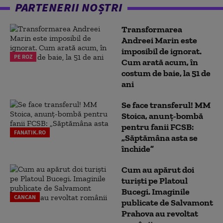
PARTENERII NOȘTRI
Transformarea
Andreei Marin este
imposibil de ignorat.
PE ROZ
Cum arată acum, în
costum de baie, la 51 de
ani
Se face transferul! MM
Stoica, anunț-bombă
pentru fanii FCSB:
FANATIK.RO
„Săptămâna asta se
închide”
Cum au apărut doi
turiști pe Platoul
Bucegi. Imaginile
CANCAN
publicate de Salvamont
Prahova au revoltat