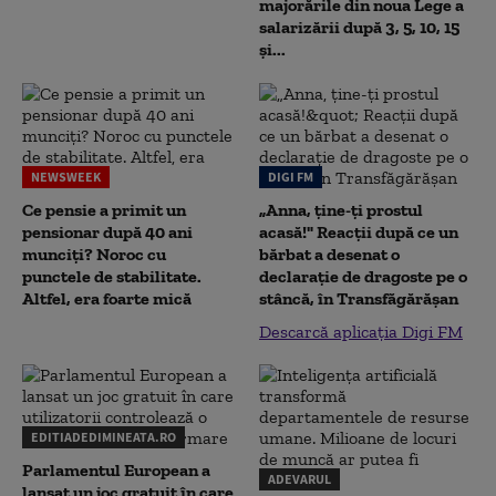
majorările din noua Lege a
salarizării după 3, 5, 10, 15
și...
NEWSWEEK
DIGI FM
Ce pensie a primit un
„Anna, ţine-ţi prostul
pensionar după 40 ani
acasă!" Reacţii după ce un
munciți? Noroc cu
bărbat a desenat o
punctele de stabilitate.
declaraţie de dragoste pe o
Altfel, era foarte mică
stâncă, în Transfăgărăşan
Descarcă aplicația Digi FM
EDITIADEDIMINEATA.RO
Parlamentul European a
ADEVARUL
lansat un joc gratuit în care