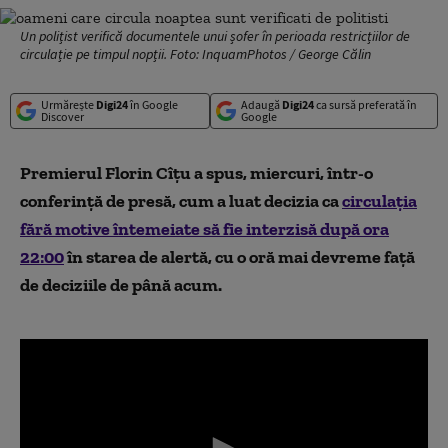
Un polițist verifică documentele unui șofer în perioada restricțiilor de
circulație pe timpul nopții. Foto: InquamPhotos / George Călin
Urmărește
Digi24
în Google
Adaugă
Digi24
ca sursă preferată în
Discover
Google
Premierul Florin Cîțu a spus, miercuri, într-o
conferință de presă, cum a luat decizia ca
circulația
fără motive întemeiate să fie interzisă după ora
22:00
în starea de alertă, cu o oră mai devreme față
de deciziile de până acum.