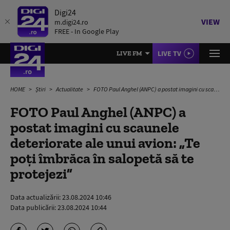
Digi24
VIEW
m.digi24.ro
FREE - In Google Play
LIVE TV
LIVE FM
HOME
Știri
Actualitate
FOTO Paul Anghel (ANPC) a postat imagini cu scaunele deteriorate ale unui avion: „Te poţi îmbrăca în salopetă să te protejezi”
FOTO Paul Anghel (ANPC) a
postat imagini cu scaunele
deteriorate ale unui avion: „Te
poţi îmbrăca în salopetă să te
protejezi”
Data actualizării:
23.08.2024 10:46
Data publicării:
23.08.2024 10:44