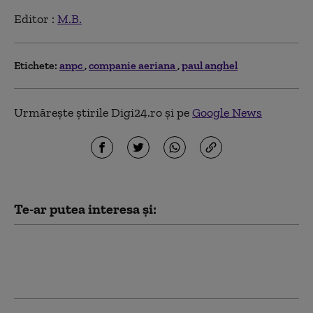
Editor :
M.B.
Etichete:
anpc
companie aeriana
paul anghel
Urmărește știrile Digi24.ro și pe
Google News
Te-ar putea interesa și:
Amenzi de peste un milion de lei date de
ANPC pe Litoral. Care au fost principalele
abateri constatate