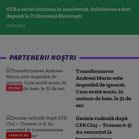
STB a cerut intrarea în insolvență. Solicitarea a fost
depusă la Tribunalul București
06.08.2026
PARTENERII NOȘTRI
Transformarea
Andreei Marin este
imposibil de ignorat.
PE ROZ
Cum arată acum, în
costum de baie, la 51 de
ani
Decizie radicală după
CFR Cluj – Tromso 0-5!
Au renunțat la
FANATIK.RO
transmisiunea