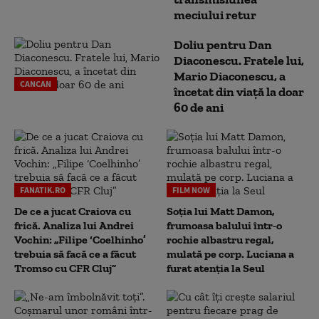
meciului retur
Doliu pentru Dan
Diaconescu. Fratele lui,
Mario Diaconescu, a
CANCAN
încetat din viață la doar
60 de ani
FANATIK.RO
FILM NOW
De ce a jucat Craiova cu
Soția lui Matt Damon,
frică. Analiza lui Andrei
frumoasa balului într-o
Vochin: „Filipe ‘Coelhinho’
rochie albastru regal,
trebuia să facă ce a făcut
mulată pe corp. Luciana a
Tromso cu CFR Cluj”
furat atenția la Seul