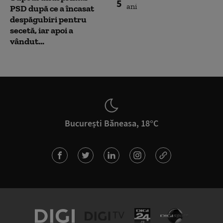
5
PSD după ce a încasat
despăgubiri pentru
secetă, iar apoi a
vândut...
București Băneasa, 18°C