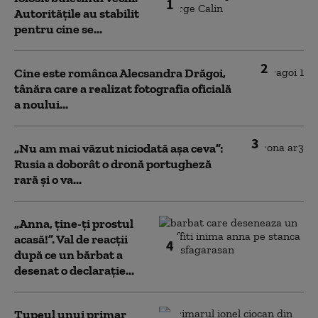
1
Autoritățile au stabilit
pentru cine se...
2
Cine este românca Alecsandra Drăgoi,
tânăra care a realizat fotografia oficială
a noului...
3
„Nu am mai văzut niciodată așa ceva”:
Rusia a doborât o dronă portugheză
rară și o va...
„Anna, ţine-ţi prostul
acasă!”. Val de reacții
4
după ce un bărbat a
desenat o declarație...
Tupeul unui primar