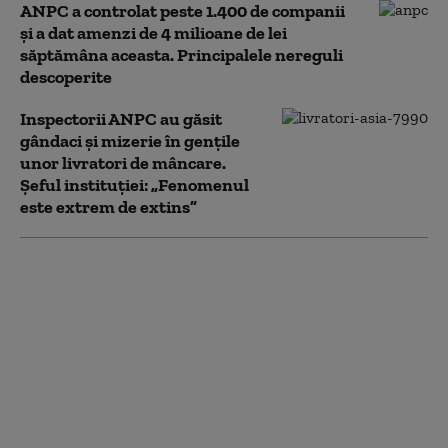
ANPC a controlat peste 1.400 de companii
și a dat amenzi de 4 milioane de lei
săptămâna aceasta. Principalele nereguli
descoperite
Inspectorii ANPC au găsit
gândaci și mizerie în gențile
unor livratori de mâncare.
Șeful instituției: „Fenomenul
este extrem de extins”
Parcul de distracții din
Costinești, închis de
Protecția
Consumatorilor:
instalații electrice cu
deficiențe și
echipamente
improvizate