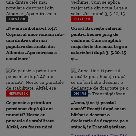
ADEVĂRUL
PLAYTECH
„Ne-am îmbolnăvit toți”.
Cu cât îți crește salariul
Coșmarul unor români într-
pentru fiecare prag de
una dintre cele mai
vechime. Cum se aplică
populare destinații din
majorările din noua Lege a
Albania: „Apa mirosea a
salarizării după 3, 5, 10, 15
canalizare”
și...
NEWSWEEK
DIGI FM
Ce pensie a primit un
„Anna, ţine-ţi prostul
pensionar după 40 ani
acasă!" Reacţii după ce un
munciți? Noroc cu
bărbat a desenat o
punctele de stabilitate.
declaraţie de dragoste pe o
Altfel, era foarte mică
stâncă, în Transfăgărăşan
Descarcă aplicația Digi FM