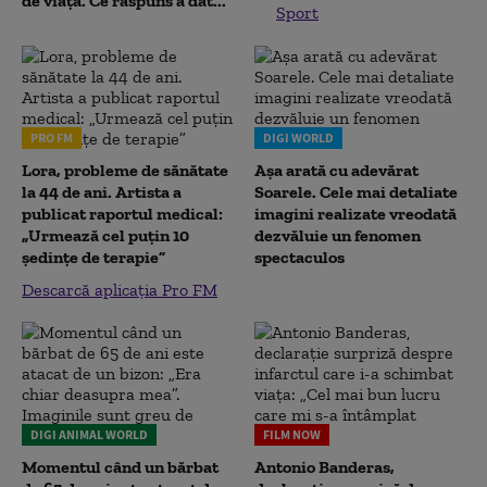
de viață. Ce răspuns a dat...
Sport
PRO FM
DIGI WORLD
Lora, probleme de sănătate
Așa arată cu adevărat
la 44 de ani. Artista a
Soarele. Cele mai detaliate
publicat raportul medical:
imagini realizate vreodată
„Urmează cel puțin 10
dezvăluie un fenomen
ședințe de terapie”
spectaculos
Descarcă aplicația Pro FM
DIGI ANIMAL WORLD
FILM NOW
Momentul când un bărbat
Antonio Banderas,