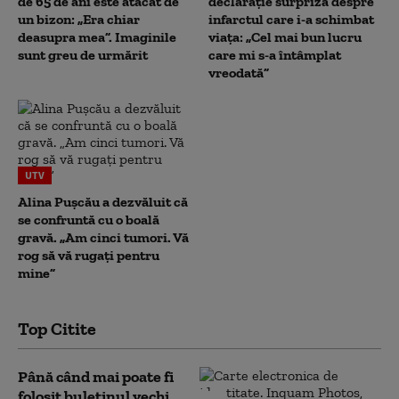
de 65 de ani este atacat de
declarație surpriză despre
un bizon: „Era chiar
infarctul care i-a schimbat
deasupra mea”. Imaginile
viața: „Cel mai bun lucru
sunt greu de urmărit
care mi s-a întâmplat
vreodată”
UTV
Alina Pușcău a dezvăluit că
se confruntă cu o boală
gravă. „Am cinci tumori. Vă
rog să vă rugați pentru
mine”
Top Citite
Până când mai poate fi
folosit buletinul vechi.