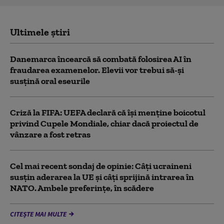
Ultimele știri
Danemarca încearcă să combată folosirea AI în
fraudarea examenelor. Elevii vor trebui să-şi
susţină oral eseurile
Criză la FIFA: UEFA declară că îşi menţine boicotul
privind Cupele Mondiale, chiar dacă proiectul de
vânzare a fost retras
Cel mai recent sondaj de opinie: Câți ucraineni
susțin aderarea la UE și câți sprijină intrarea în
NATO. Ambele preferințe, în scădere
CITEȘTE MAI MULTE