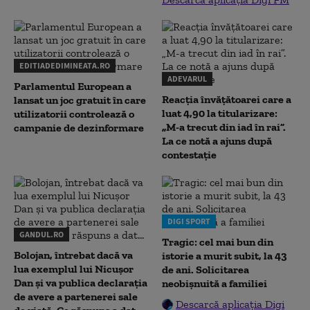
EDITIADEDIMINEATA.RO
ADEVARUL
Parlamentul European a
Reacția învățătoarei care a
lansat un joc gratuit în care
luat 4,90 la titularizare:
utilizatorii controlează o
„M-a trecut din iad în rai”.
campanie de dezinformare
La ce notă a ajuns după
contestație
DIGI SPORT
GANDUL.RO
Tragic: cel mai bun din
Bolojan, întrebat dacă va
istorie a murit subit, la 43
lua exemplul lui Nicușor
de ani. Solicitarea
Dan și va publica declarația
neobișnuită a familiei
de avere a partenerei sale
Descarcă aplicația Digi