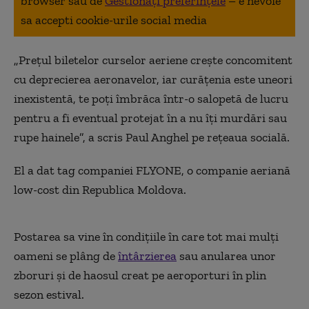
browser sau de
Gestionați preferințele
– e nevoie
sa accepti cookie-urile social media
„Preţul biletelor curselor aeriene creşte concomitent
cu deprecierea aeronavelor, iar curăţenia este uneori
inexistentă, te poţi îmbrăca într-o salopetă de lucru
pentru a fi eventual protejat în a nu îţi murdări sau
rupe hainele”, a scris Paul Anghel pe rețeaua socială.
El a dat tag companiei FLYONE, o companie aeriană
low-cost din Republica Moldova.
Postarea sa vine în condițiile în care tot mai mulți
oameni se plâng de
întârzierea
sau anularea unor
zboruri și de haosul creat pe aeroporturi în plin
sezon estival.