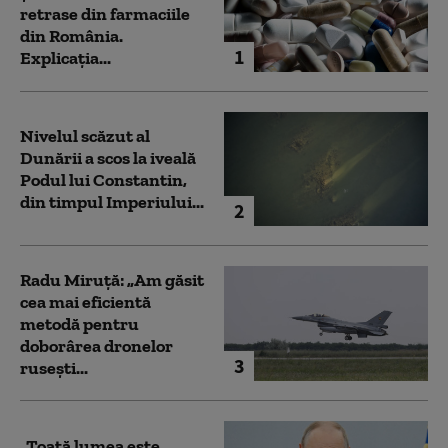
retrase din farmaciile
din România.
1
Explicația...
Nivelul scăzut al
Dunării a scos la iveală
Podul lui Constantin,
din timpul Imperiului...
2
Radu Miruță: „Am găsit
cea mai eficientă
metodă pentru
doborârea dronelor
3
rusești...
„Toată lumea este