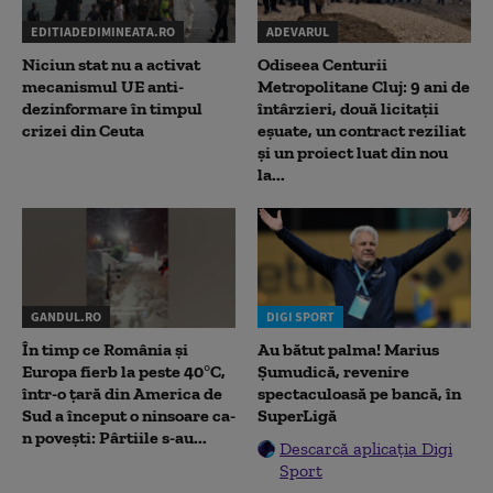
EDITIADEDIMINEATA.RO
ADEVARUL
Niciun stat nu a activat
Odiseea Centurii
mecanismul UE anti-
Metropolitane Cluj: 9 ani de
dezinformare în timpul
întârzieri, două licitații
crizei din Ceuta
eșuate, un contract reziliat
și un proiect luat din nou
la...
GANDUL.RO
DIGI SPORT
În timp ce România și
Au bătut palma! Marius
Europa fierb la peste 40°C,
Șumudică, revenire
într-o țară din America de
spectaculoasă pe bancă, în
Sud a început o ninsoare ca-
SuperLigă
n povești: Pârtiile s-au...
Descarcă aplicația Digi
Sport