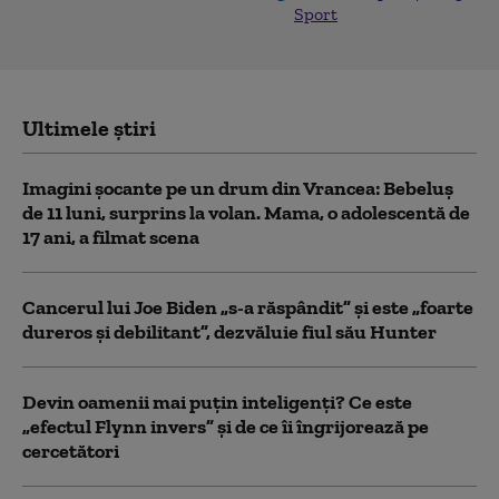
Sport
Ultimele știri
Imagini șocante pe un drum din Vrancea: Bebeluș
de 11 luni, surprins la volan. Mama, o adolescentă de
17 ani, a filmat scena
Cancerul lui Joe Biden „s-a răspândit” şi este „foarte
dureros și debilitant”, dezvăluie fiul său Hunter
Devin oamenii mai puțin inteligenți? Ce este
„efectul Flynn invers” și de ce îi îngrijorează pe
cercetători