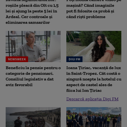
roșiile pleacă din Olt cu 1,5
mașină? Când imaginile
lei și ajung la peste 5 lei în
pot fi folosite ca probă și
Ardeal. Cer controale și
când riști probleme
eliminarea samsarilor
NEWSWEEK
DIGI FM
Beneficiu la pensie pentru o
Ioana Țiriac, vacanță de lux
categorie de pensionari.
în Saint-Tropez. Cât costă o
Consiliul legislativ a dat
singură noapte la hotelul cu
aviz favorabil
aspect de castel ales de
fiica lui Ion Țiriac
Descarcă aplicația Digi FM