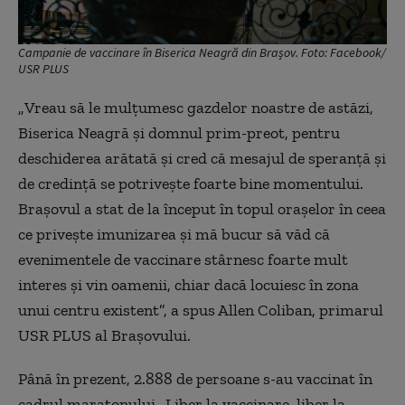
Campanie de vaccinare în Biserica Neagră din Brașov. Foto: Facebook/
USR PLUS
„
Vreau să le mulțumesc gazdelor noastre de astăzi,
Biserica Neagră și domnul prim-preot, pentru
deschiderea arătată și cred că mesajul de speranță și
de credință se potrivește foarte bine momentului.
Brașovul a stat de la început în topul orașelor în ceea
ce privește imunizarea și mă bucur să văd că
evenimentele de vaccinare stârnesc foarte mult
interes și vin oamenii, chiar dacă locuiesc în zona
unui centru existent”, a
spus
Allen Coliban, primarul
USR PLUS al Brașovului.
Până în prezent, 2.888 de persoane s-au vaccinat în
cadrul maratonului „Liber la vaccinare, liber la