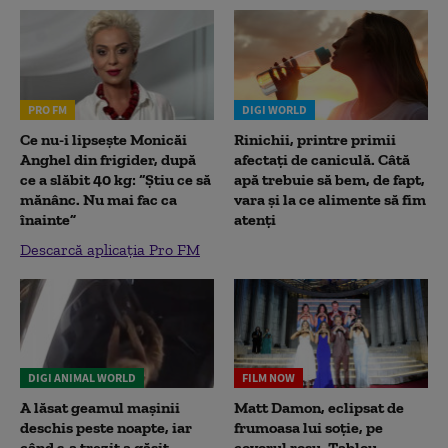
PRO FM
DIGI WORLD
Ce nu-i lipsește Monicăi
Rinichii, printre primii
Anghel din frigider, după
afectați de caniculă. Câtă
ce a slăbit 40 kg: “Știu ce să
apă trebuie să bem, de fapt,
mănânc. Nu mai fac ca
vara și la ce alimente să fim
înainte”
atenți
Descarcă aplicația Pro FM
DIGI ANIMAL WORLD
FILM NOW
A lăsat geamul mașinii
Matt Damon, eclipsat de
deschis peste noapte, iar
frumoasa lui soție, pe
când s-a trezit a găsit
covorul roșu. Tablou