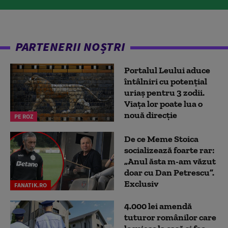
PARTENERII NOȘTRI
Portalul Leului aduce
întâlniri cu potențial
uriaș pentru 3 zodii.
Viața lor poate lua o
nouă direcție
PE ROZ
De ce Meme Stoica
socializează foarte rar:
„Anul ăsta m-am văzut
doar cu Dan Petrescu”.
Exclusiv
FANATIK.RO
4.000 lei amendă
tuturor românilor care