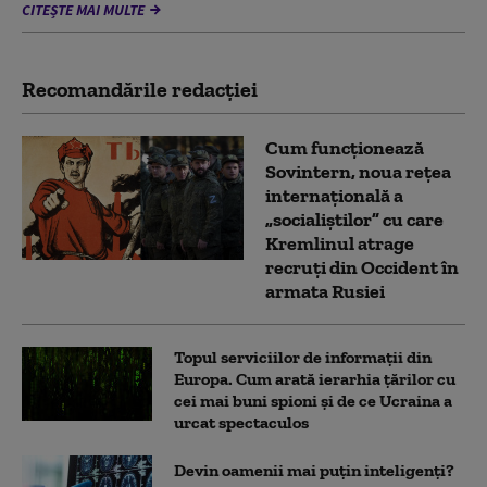
CITEȘTE MAI MULTE
Recomandările redacţiei
Cum funcționează
Sovintern, noua rețea
internațională a
„socialiștilor” cu care
Kremlinul atrage
recruți din Occident în
armata Rusiei
Topul serviciilor de informații din
Europa. Cum arată ierarhia țărilor cu
cei mai buni spioni și de ce Ucraina a
urcat spectaculos
Devin oamenii mai puțin inteligenți?