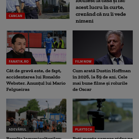
locuiesc la casă și fac
acest lucru în curte,
crezând că nu îi vede
CANCAN
nimeni
FANATIK.RO
FILM NOW
Cât de gravă este, de fapt,
Cum arată Dustin Hoffman
accidentarea lui Ronaldo
în 2026, la 89 de ani. Cele
Webster. Anunțul lui Mario
mai bune filme și rolurile
Felgueiras
de Oscar
ADEVĂRUL
PLAYTECH
Revolta legumicultorilor:
Poți monta camere video pe