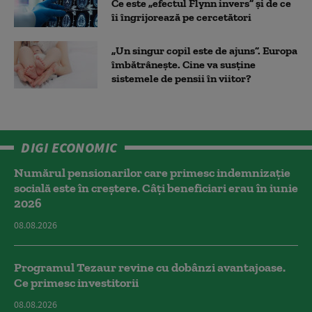
Ce este „efectul Flynn invers” și de ce
îi îngrijorează pe cercetători
„Un singur copil este de ajuns”. Europa
îmbătrânește. Cine va susține
sistemele de pensii în viitor?
DIGI ECONOMIC
Numărul pensionarilor care primesc indemnizaţie
socială este în creștere. Câți beneficiari erau în iunie
2026
08.08.2026
Programul Tezaur revine cu dobânzi avantajoase.
Ce primesc investitorii
08.08.2026