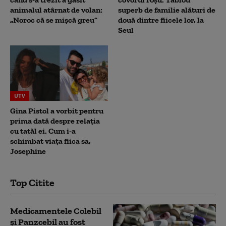
animalul atârnat de volan:
superb de familie alături de
„Noroc că se mișcă greu”
două dintre fiicele lor, la
Seul
UTV
Gina Pistol a vorbit pentru
prima dată despre relația
cu tatăl ei. Cum i-a
schimbat viața fiica sa,
Josephine
Top Citite
Medicamentele Colebil
și Panzcebil au fost