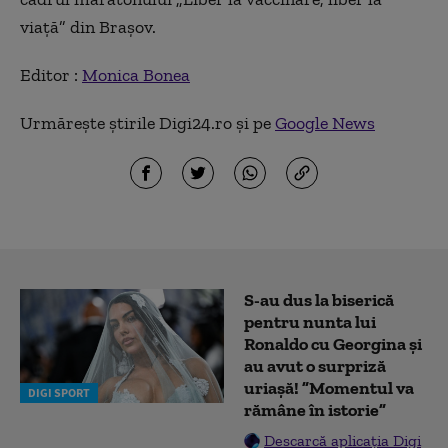
viață”
din Brașov.
Editor :
Monica Bonea
Urmărește știrile Digi24.ro și pe
Google News
S-au dus la biserică
pentru nunta lui
Ronaldo cu Georgina și
au avut o surpriză
uriașă! ”Momentul va
DIGI SPORT
rămâne în istorie”
Descarcă aplicația Digi