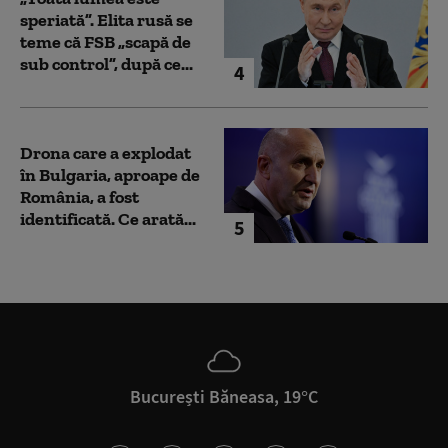
speriată”. Elita rusă se
teme că FSB „scapă de
sub control”, după ce...
4
Drona care a explodat
în Bulgaria, aproape de
România, a fost
identificată. Ce arată...
5
București Băneasa, 19°C