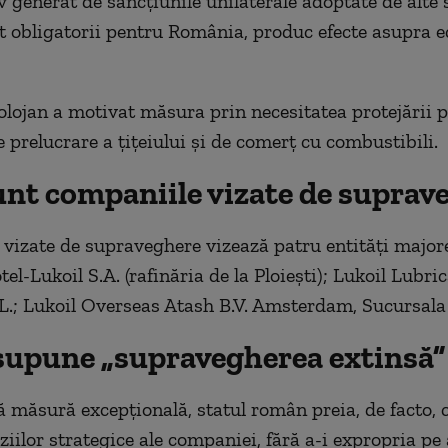
 generat de sancțiunile unilaterale adoptate de alte s
t obligatorii pentru România, produc efecte asupra 
lojan a motivat măsura prin necesitatea protejării p
e prelucrare a țițeiului și de comerț cu combustibili.
unt companiile vizate de suprav
vizate de supraveghere vizează patru entități majore
otel-Lukoil S.A. (rafinăria de la Ploiești); Lukoil Lubri
L.; Lukoil Overseas Atash B.V. Amsterdam, Sucursala
supune „supravegherea extinsă”
ă măsură excepțională, statul român preia, de facto, 
iilor strategice ale companiei, fără a-i expropria pe 