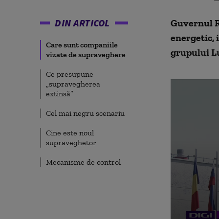
DIN ARTICOL
Guvernul Ro
energetic, 
Care sunt companiile
grupului Lu
vizate de supraveghere
Ce presupune
„supravegherea
extinsă”
Cel mai negru scenariu
Cine este noul
supraveghetor
Mecanisme de control