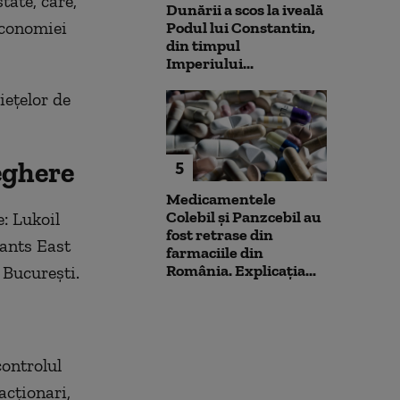
tate, care,
Dunării a scos la iveală
economiei
Podul lui Constantin,
din timpul
Imperiului...
iețelor de
eghere
5
Medicamentele
Colebil și Panzcebil au
: Lukoil
fost retrase din
cants East
farmaciile din
România. Explicația...
 București.
controlul
acționari,