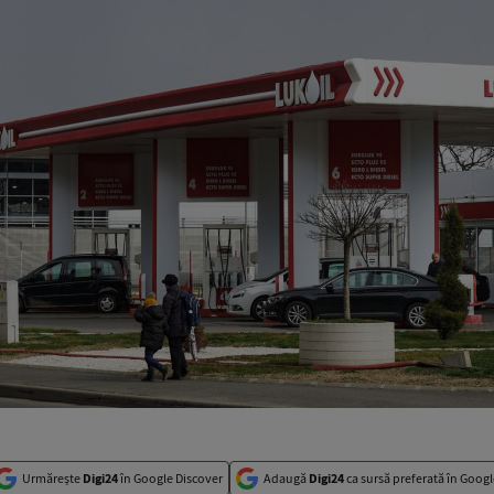
Urmărește
Digi24
în Google Discover
Adaugă
Digi24
ca sursă preferată în Googl