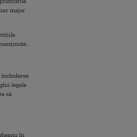
rofiturile
ciar major
tițiile
 menținute.
 închiderea
ghii legale
re să
gheanu în