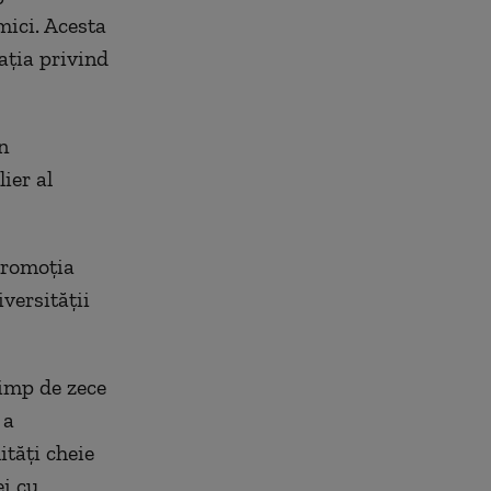
mici. Acesta
ația privind
n
ier al
promoția
versității
timp de zece
 a
ități cheie
ei cu