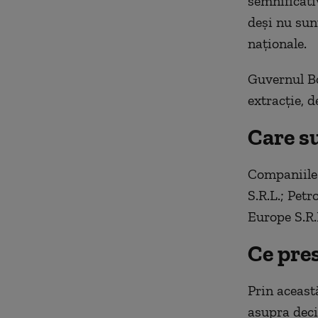
semnificativ
deși nu sun
naționale.
Guvernul Bo
extracție, d
Care s
Companiile 
S.R.L.; Petr
Europe S.R.
Ce pre
Prin aceast
asupra deciz