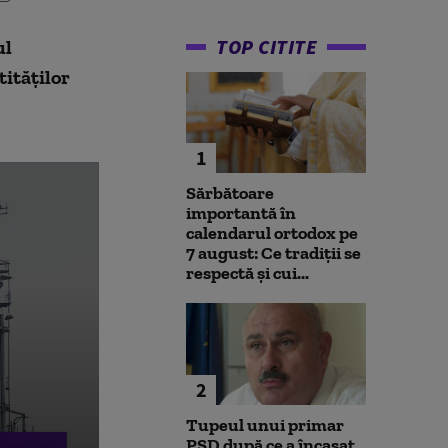
TOP CITITE
ul
ităților
1
Sărbătoare
importantă în
calendarul ortodox pe
7 august: Ce tradiții se
respectă și cui...
2
Tupeul unui primar
PSD după ce a încasat