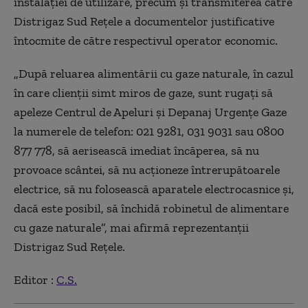
instalaţiei de utilizare, precum şi transmiterea către
Distrigaz Sud Reţele a documentelor justificative
întocmite de către respectivul operator economic.
„După reluarea alimentării cu gaze naturale, în cazul
în care clienţii simt miros de gaze, sunt rugaţi să
apeleze Centrul de Apeluri şi Depanaj Urgenţe Gaze
la numerele de telefon: 021 9281, 031 9031 sau 0800
877 778, să aerisească imediat încăperea, să nu
provoace scântei, să nu acţioneze întrerupătoarele
electrice, să nu folosească aparatele electrocasnice şi,
dacă este posibil, să închidă robinetul de alimentare
cu gaze naturale”, mai afirmă reprezentanţii
Distrigaz Sud Reţele.
Editor :
C.S.