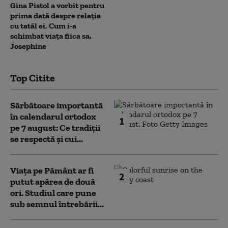
Gina Pistol a vorbit pentru
prima dată despre relația
cu tatăl ei. Cum i-a
schimbat viața fiica sa,
Josephine
Top Citite
Sărbătoare importantă
în calendarul ortodox
1
pe 7 august: Ce tradiții
se respectă și cui...
Viața pe Pământ ar fi
2
putut apărea de două
ori. Studiul care pune
sub semnul întrebării...