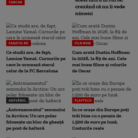
CANCAN
crezând că nu îi vede
nimeni
FANATIK.RO
FILM NOW
Ce studii are, de fapt,
Cum arată Dustin Hoffman
Lamine Yamal. Cursurile pe
în 2026, la 89 de ani. Cele
care le urmează starul
mai bune filme și rolurile
celor de la FC Barcelona
de Oscar
ADEVĂRUL
PLAYTECH
„Antrenamentul” sezonului
În ce orașe din Europa poți
în Arctica: Un urs polar
trăi bine cu o pensie de
folosește un bloc de gheață
1.500 de euro pe lună.
pe post de halteră
Costurile reale