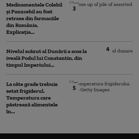
Medicamentele Colebil
3
și Panzcebil au fost
retrase din farmaciile
din România.
Explicația...
4
Nivelul scăzut al Dunării a scos la
iveală Podul lui Constantin, din
timpul Imperiului...
La câte grade trebuie
5
setat frigiderul.
Temperatura care
păstrează alimentele
în...