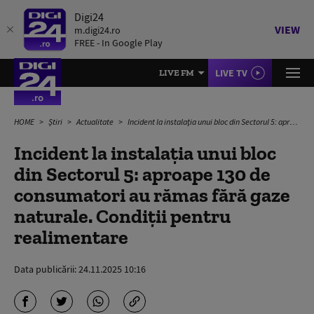
Digi24
VIEW
m.digi24.ro
FREE - In Google Play
LIVE TV
LIVE FM
HOME
Știri
Actualitate
Incident la instalația unui bloc din Sectorul 5: aproape 130 de consumatori au rămas fără gaze naturale. Condiţii pentru realimentare
Incident la instalația unui bloc
din Sectorul 5: aproape 130 de
consumatori au rămas fără gaze
naturale. Condiţii pentru
realimentare
Data publicării:
24.11.2025 10:16