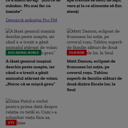
mănânc. Nu mai fac ca
vara și la ce alimente să fim
înainte”
atenți
Descarcă aplicația Pro FM
DIGI ANIMAL WORLD
FILM NOW
A lăsat geamul mașinii
Matt Damon, eclipsat de
deschis peste noapte, iar
frumoasa lui soție, pe
când s-a trezit a găsit
covorul roșu. Tablou
animalul atârnat de volan:
superb de familie alături de
„Noroc că se mișcă greu”
două dintre fiicele lor, la
Seul
UTV