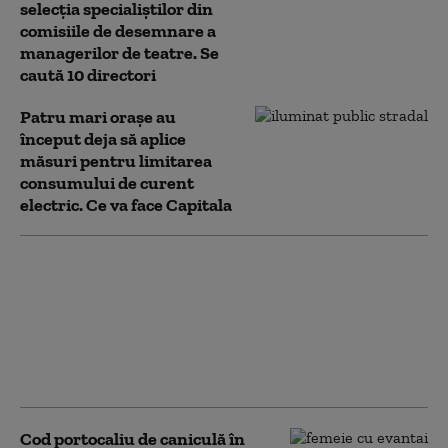
selecţia specialiştilor din
comisiile de desemnare a
managerilor de teatre. Se
caută 10 directori
Patru mari orașe au
început deja să aplice
măsuri pentru limitarea
consumului de curent
electric. Ce va face Capitala
Numărul firmelor
dizolvate a crescut cu
aproape 13% în primul
semestru din 2026.
Capitala conduce
clasamentul
Cod portocaliu de caniculă în