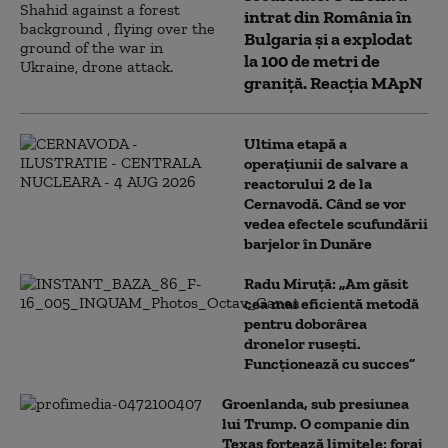
intrat din România în
Bulgaria şi a explodat
la 100 de metri de
graniţă. Reacția MApN
Ultima etapă a
operațiunii de salvare a
reactorului 2 de la
Cernavodă. Când se vor
vedea efectele scufundării
barjelor în Dunăre
Radu Miruță: „Am găsit
cea mai eficientă metodă
pentru doborârea
dronelor rusești.
Funcționează cu succes”
Groenlanda, sub presiunea
lui Trump. O companie din
Texas forțează limitele: foraj