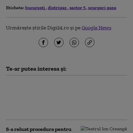
Etichete:
bucuresti
distrigaz
sector 5
scurgeri gaze
Urmărește știrile Digi24.ro și pe
Google News
Te-ar putea interesa și:
„Meșteri” care lăsau case fără
acoperiș și apoi cereau sume
uriașe proprietarilor pentru
lucrări. Trei bărbați, trimiși
în judecată
S-a reluat procedura pentru