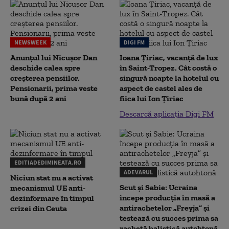
NEWSWEEK
DIGI FM
Anunțul lui Nicușor Dan
Ioana Țiriac, vacanță de lux
deschide calea spre
în Saint-Tropez. Cât costă o
creșterea pensiilor.
singură noapte la hotelul cu
Pensionarii, prima veste
aspect de castel ales de
bună după 2 ani
fiica lui Ion Țiriac
Descarcă aplicația Digi FM
EDITIADEDIMINEATA.RO
ADEVARUL
Niciun stat nu a activat
Scut și Sabie: Ucraina
mecanismul UE anti-
începe producția în masă a
dezinformare în timpul
antirachetelor „Freyja” și
crizei din Ceuta
testează cu succes prima sa
rachetă balistică autohtonă