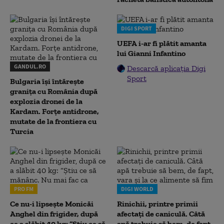
DIGI SPORT
UEFA i-ar fi plătit amanta
lui Gianni Infantino
GANDUL.RO
Descarcă aplicația Digi
Sport
Bulgaria își întărește
granița cu România după
explozia dronei de la
Kardam. Forțe antidrone,
mutate de la frontiera cu
Turcia
PRO FM
DIGI WORLD
Ce nu-i lipsește Monicăi
Rinichii, printre primii
Anghel din frigider, după
afectați de caniculă. Câtă
ce a slăbit 40 kg: “Știu ce să
apă trebuie să bem, de fapt,