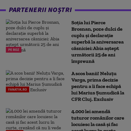
PARTENERII NOȘTRI
Soția lui Pierce
Brosnan, poze dulci de
cuplu și declarație
superbă la aniversarea
căsniciei: Abia aștept
PE ROZ
următorii 25 de ani
împreună
A scos banii! Neluțu
Varga, prima decizie
pentru a îi face echipă
FANATIK.RO
lui Marius Șumudică la
CFR Cluj. Exclusiv
4.000 lei amendă
tuturor românilor care
locuiesc la casă și fac
acest lucru în curte,