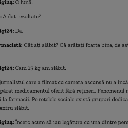
igi24:
O lună.
:
A dat rezultate?
igi24:
Da.
rmacistă:
Cât ați slăbit? Că arătați foarte bine, de as
igi24:
Cam 15 kg am slăbit.
jurnalistul care a filmat cu camera ascunsă nu a incăl
părat medicamentul oferit fără rețineri. Fenomenul 
 la farmacii. Pe rețelele sociale există grupuri dedica
pentru slăbit.
igi24:
Încerc acum să iau legătura cu una dintre per