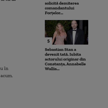
solicită demiterea
l-a atacat
comandantului
Forțelor...
5
Sebastian Stan a
devenit tată. Iubita
actorului originar din
Constanța, Annabelle
u în
Wallis...
c acum.