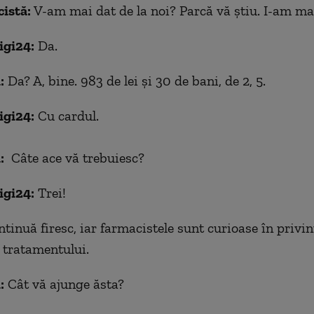
istă:
V-am mai dat de la noi? Parcă vă știu. I-am ma
igi24:
Da.
:
Da? A, bine. 983 de lei și 30 de bani, de 2, 5.
igi24:
Cu cardul.
:
Câte ace vă trebuiesc?
igi24:
Trei!
ntinuă firesc, iar farmacistele sunt curioase în privin
r tratamentului.
:
Cât vă ajunge ăsta?