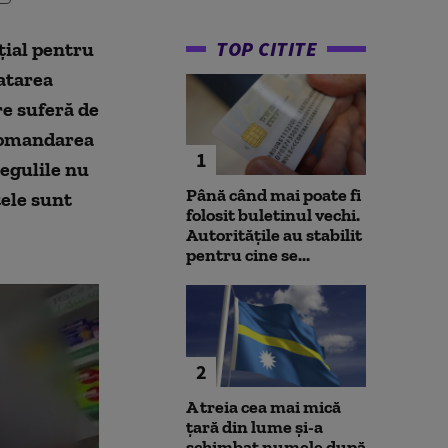
TOP CITITE
țial pentru
ratarea
re suferă de
ecomandarea
1
regulile nu
Până când mai poate fi
ele sunt
folosit buletinul vechi.
Autoritățile au stabilit
pentru cine se...
2
A treia cea mai mică
țară din lume și-a
schimbat numele după