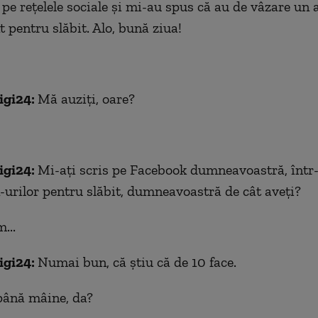
pe rețelele sociale și mi-au spus că au de vâzare un a
pentru slăbit. Alo, bună ziua!
igi24:
Mă auziți, oare?
igi24:
Mi-ați scris pe Facebook dumneavoastră, într
-urilor pentru slăbit, dumneavoastră de cât aveți?
...
igi24:
Numai bun, că știu că de 10 face.
până mâine, da?