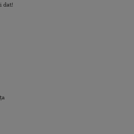
i dat!
ța