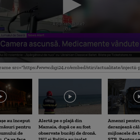
me
așe au început
Alertă pe o plajă din
Amenzi pentru
 măsuri pentru
Mamaia, după ce au fost
deranjează călă
sumului de
observate bucăți de dronă.
mijloacele de 
c. Ce va face
ISU și Poliția au izolat
STB. Pentru ce