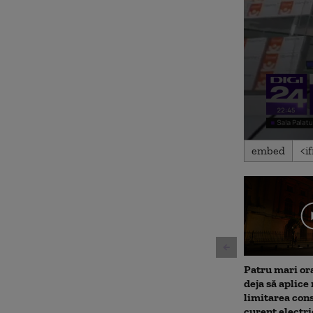
0
embed
seconds
of
7
minutes,
4
seconds
Volu
90%
Patru mari or
deja să aplice
limitarea con
curent electri