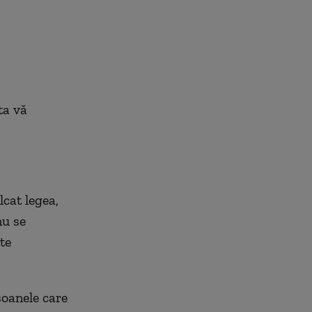
ta vă
cat legea,
nu se
te
soanele care