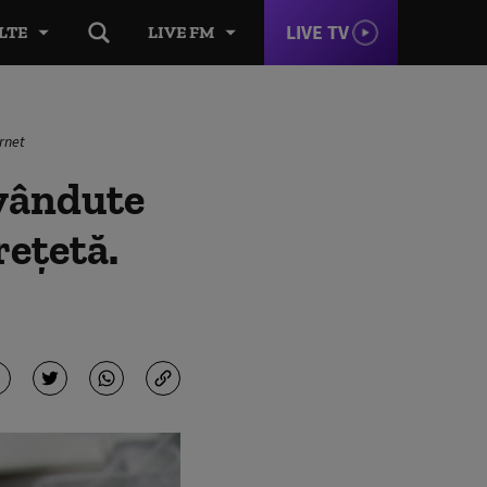
LIVE TV
LTE
LIVE FM
ernet
 vândute
rețetă.