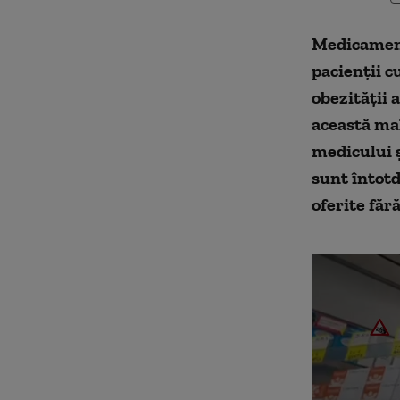
Medicamente
pacienții cu
obezității 
această mal
medicului ș
sunt întot
oferite fără