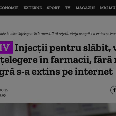
CONOMIE
EXTERNE
SPORT
TV
MAGAZIN
MAI MU
ndute la mica înțelegere în farmacii, fără rețetă. Piața neagră s-a extins pe int
IV
Injecții pentru slăbit,
țelegere în farmacii, fără 
gră s-a extins pe internet
 09:35
7:00