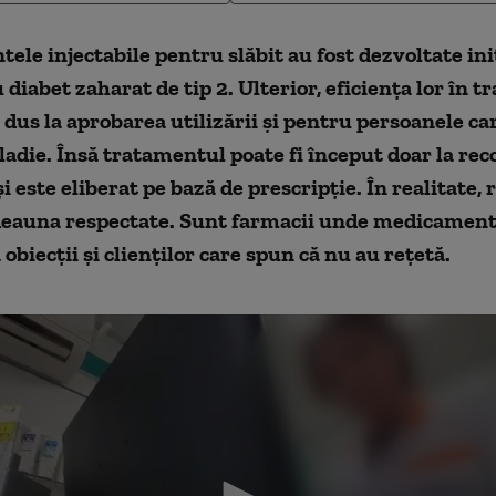
le injectabile pentru slăbit au fost dezvoltate ini
 diabet zaharat de tip 2. Ulterior, eficiența lor în t
a dus la aprobarea utilizării și pentru persoanele ca
adie. Însă tratamentul poate fi început doar la r
i este eliberat pe bază de prescripție. În realitate, 
deauna respectate. Sunt farmacii unde medicament
 obiecții și clienților care spun că nu au rețetă.