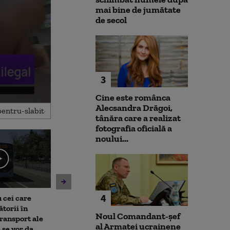
mai bine de jumătate
de secol
3
Cine este românca
Alecsandra Drăgoi,
tânăra care a realizat
fotografia oficială a
noului...
4
 cei care
Un asistent medical din SUA
Jihadiști infilt
torii în
pune la pământ un pacient
migranții ajunș
Noul Comandant-șef
transport ale
violent. Ce nu a știut
al Armatei ucrainene
 se vor da
bărbatul agresiv atunci când