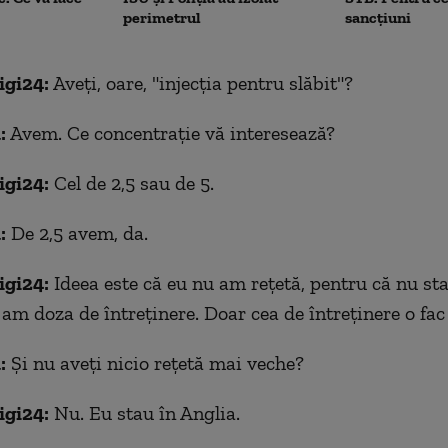
perimetrul
sancțiuni
igi24:
Aveți, oare, "injecția pentru slăbit"?
:
Avem. Ce concentrație vă interesează?
igi24:
Cel de 2,5 sau de 5.
:
De 2,5 avem, da.
igi24:
Ideea este că eu nu am rețetă, pentru că nu sta
am doza de întreținere. Doar cea de întreținere o fa
:
Și nu aveți nicio rețetă mai veche?
igi24:
Nu. Eu stau în Anglia.