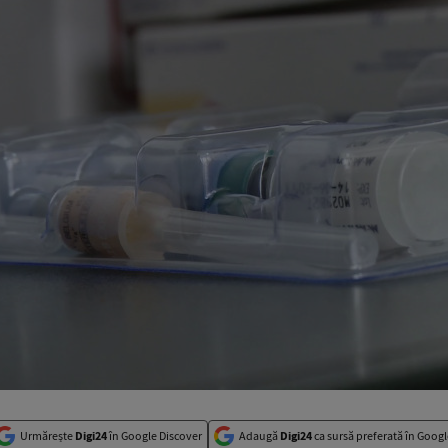
Urmărește
Digi24
în Google Discover
Adaugă
Digi24
ca sursă preferată în Googl