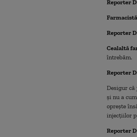
Reporter D
Farmacistă
Reporter D
Cealaltă fa
întrebăm.
Reporter D
Desigur că 
și nu a cum
oprește însă
injecțiilor 
Reporter D