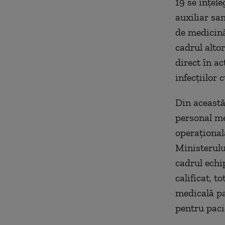
19 se înţel
auxiliar sa
de medicină
cadrul altor
direct în a
infecţiilor
Din această
personal me
operaţional
Ministerulu
cadrul echi
calificat, t
medicală pac
pentru pacie