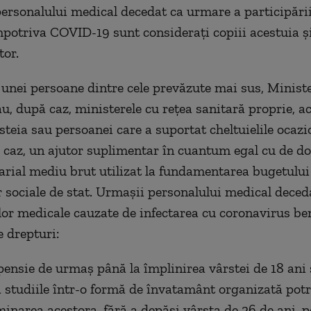
ersonalului medical decedat ca urmare a participării
potriva COVID-19 sunt consideraţi copiii acestuia şi
tor.
 unei persoane dintre cele prevăzute mai sus, Minist
au, după caz, ministerele cu reţea sanitară proprie, a
esteia sau persoanei care a suportat cheltuielile ocaz
 caz, un ajutor suplimentar în cuantum egal cu de do
larial mediu brut utilizat la fundamentarea bugetului
r sociale de stat. Urmaşii personalului medical dece
lor medicale cauzate de infectarea cu coronavirus be
 drepturi:
 pensie de urmaş până la împlinirea vârstei de 18 ani
ă studiile într-o formă de învatamânt organizată potri
minarea acestora, fără a depăşi vârsta de 26 de ani, p