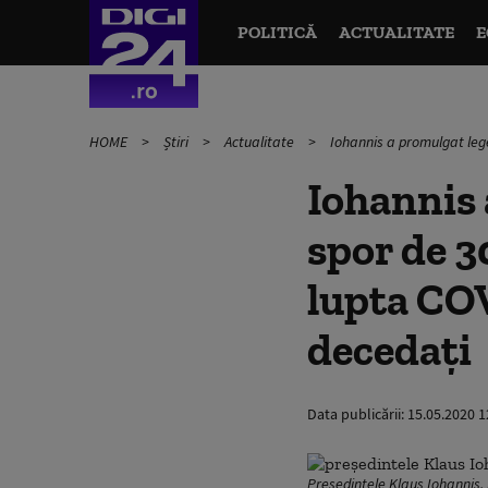
POLITICĂ
ACTUALITATE
E
HOME
Știri
Actualitate
Iohannis a promulgat lege
Iohannis 
spor de 3
lupta COV
decedați
Data publicării:
15.05.2020 1
Președintele Klaus Iohannis.