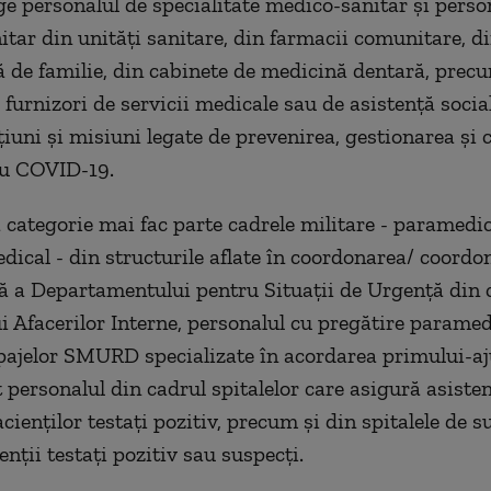
ege personalul de specialitate medico-sanitar şi perso
nitar din unităţi sanitare, din farmacii comunitare, d
 de familie, din cabinete de medicină dentară, precu
 furnizori de servicii medicale sau de asistenţă socia
cţiuni şi misiuni legate de prevenirea, gestionarea şi
 cu COVID-19.
 categorie mai fac parte cadrele militare - paramedic
dical - din structurile aflate în coordonarea/ coordo
ă a Departamentului pentru Situaţii de Urgenţă din 
i Afacerilor Interne, personalul cu pregătire paramed
pajelor SMURD specializate în acordarea primului-aj
ot personalul din cadrul spitalelor care asigură asiste
ienţilor testaţi pozitiv, precum şi din spitalele de s
nţii testaţi pozitiv sau suspecţi.