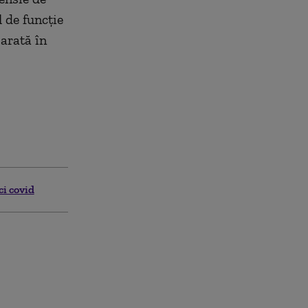
 de funcţie
 arată în
i covid