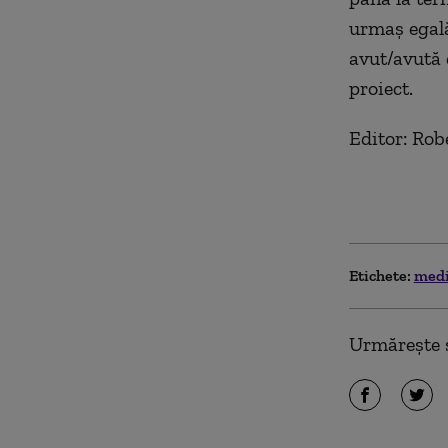
urmaş egală
avut/avută 
proiect.
Editor: Rob
Etichete:
medi
Urmărește ș