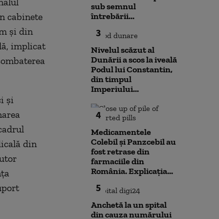
nalul
sub semnul
in cabinete
întrebării...
m şi din
3
lă, implicat
Nivelul scăzut al
Dunării a scos la iveală
 combaterea
Podul lui Constantin,
din timpul
Imperiului...
i şi
narea
4
cadrul
Medicamentele
Colebil și Panzcebil au
icală din
fost retrase din
utor
farmaciile din
România. Explicația...
nţa
5
uport
Anchetă la un spital
din cauza numărului