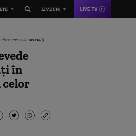
LIVE TV
LTE
LIVE FM
ntru copiii celor decedați
revede
ți în
 celor