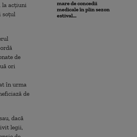
mare de concedii
 la acţiuni
medicale în plin sezon
 soţul
estival...
erul
cordă
ionate de
uă ori
dat în urma
neficiază de
 sau, dacă
vit legii,
ensie de