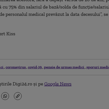
 cu 75% din salariul de bază/solda de funcţie/salariul
de personalul medical prevăzut la data decesului”, se
ert Kiss
ci
coronavirus
covid-19
pensie de urmas medici
sporuri medic
tirile Digi24.ro și pe
Google News