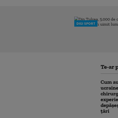
DIGI SPORT
Te-ar p
Cum au
ucraine
chirurg
experie
depășeș
țări