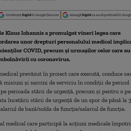
Urmărește
Digi24
în Google Discover
Adaugă
Digi24
ca sursă preferată în Googl
e Klaus Iohannis a promulgat vineri legea care
ordarea unor drepturi personalului medical implica
cienților COVID, precum şi urmaşilor celor care au
îmbolnăvirii cu coronavirus.
medical prevăzut în proiect care execută, conduce sa
 misiuni şi sarcini de serviciu în condiţii de pericol
 pe perioada stării de urgenţă, precum şi pentru o pe
ata încetării stării de urgenţă de un spor de până la 
salariul de bază/solda de funcţie/salariul de funcţie.
al medical care participă la acţiuni medicale împot