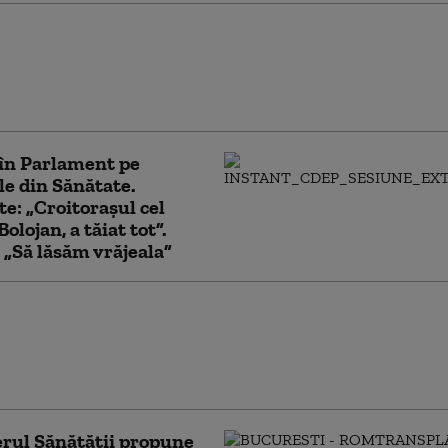
roduc restricții pentru un
tip de cercetare privind
ile, invocând pandemia de
19
în Parlament pe
le din Sănătate.
e: „Croitorașul cel
Bolojan, a tăiat tot”.
„Să lăsăm vrăjeala”
 Radu Țincu: Dacă legea salarizării
doptată va duce la agravarea
ului de personal din ATI și primiri
e
rul Sănătății propune