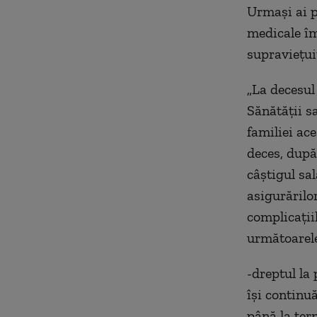
Urmaşi ai p
medicale îm
supravieţui
„La decesul
Sănătăţii s
familiei ac
deces, după
câştigul sa
asigurărilo
complicaţii
următoarele
-dreptul la
îşi continu
până la ter