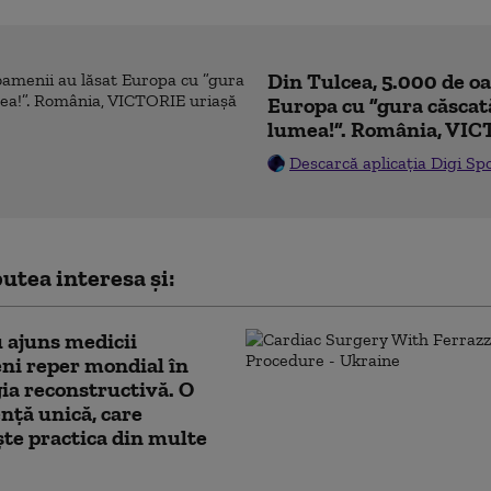
Din Tulcea, 5.000 de o
Europa cu ”gura căscat
lumea!”. România, VIC
Descarcă aplicația Digi Sp
utea interesa și:
 ajuns medicii
ni reper mondial în
ia reconstructivă. O
nță unică, care
te practica din multe