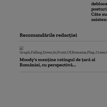
debloca
posturi
Câte su
asisten
Recomandările redacţiei
Moody's menține ratingul de țară al
României, cu perspectivă...