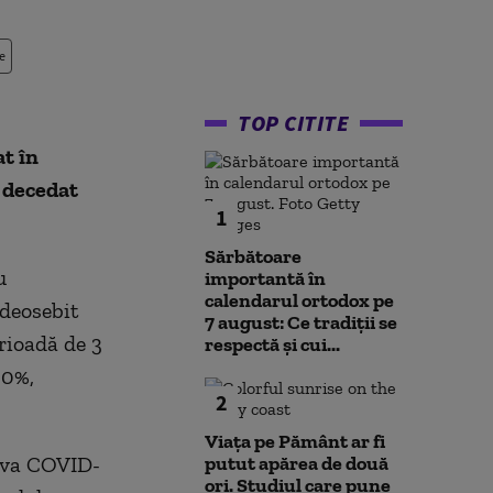
e
TOP CITITE
t în
 decedat
1
Sărbătoare
u
importantă în
calendarul ortodox pe
 deosebit
7 august: Ce tradiții se
rioadă de 3
respectă și cui...
30%,
2
Viața pe Pământ ar fi
riva COVID-
putut apărea de două
ori. Studiul care pune