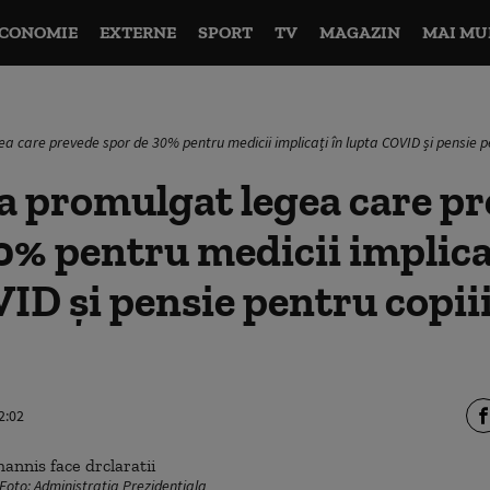
CONOMIE
EXTERNE
SPORT
TV
MAGAZIN
MAI MU
a care prevede spor de 30% pentru medicii implicați în lupta COVID și pensie pe
a promulgat legea care p
0% pentru medicii implica
ID și pensie pentru copiii
2:02
 Foto: Administratia Prezidentiala