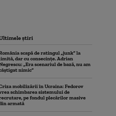
Ultimele știri
România scapă de ratingul „junk” la
limită, dar cu consecinţe. Adrian
Negrescu: „Era scenariul de bază, nu am
câștigat nimic”
Criza mobilizării în Ucraina: Fedorov
vrea schimbarea sistemului de
recrutare, pe fondul plecărilor masive
din armată