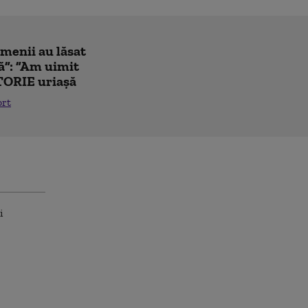
amenii au lăsat
ă”: ”Am uimit
TORIE uriașă
ort