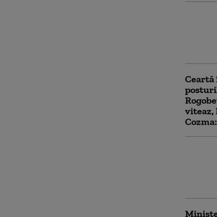
SUA int
anumit 
virusur
COVID-
Ceartă 
posturi
Rogobet
viteaz, 
Cozma: 
Medicul
va fi a
deficit
urgenț
Ministe