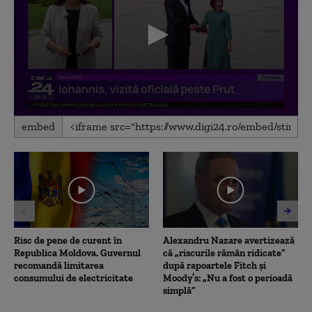
0
embed
seconds
of
3
minutes,
14
seconds
Risc de pene de curent în
Alexandru Nazare avertizează
Republica Moldova. Guvernul
că „riscurile rămân ridicate”
recomandă limitarea
după rapoartele Fitch și
consumului de electricitate
Moody’s: „Nu a fost o perioadă
simplă”