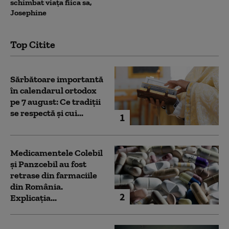
schimbat viața fiica sa,
Josephine
Top Citite
Sărbătoare importantă
în calendarul ortodox
pe 7 august: Ce tradiții
se respectă și cui...
1
Medicamentele Colebil
și Panzcebil au fost
retrase din farmaciile
din România.
2
Explicația...