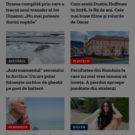
Drama cumplită prin care a
Cum arată Dustin Hoffman
trecut noul transfer al lui
în 2026, la 89 de ani. Cele
Dinamo: „Nu mai puteam
mai bune filme și rolurile
dormi nopțile”
de Oscar
ADEVĂRUL
PLAYTECH
„Antrenamentul” sezonului
Facultatea din România la
în Arctica: Un urs polar
care nu mai vrea nimeni să
folosește un bloc de gheață
înveţe. A pierdut aproape
pe post de halteră
jumătate din studenţi
NEWSWEEK
DIGI FM