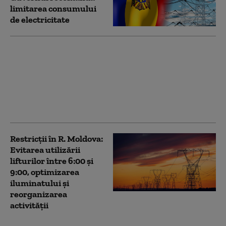
limitarea consumului
de electricitate
Scandalul vizitei
talibanilor în Republica
Moldova ia amploare.
Primele măsuri
anunțate de premierul
Vasile Tofan
Restricții în R. Moldova:
Evitarea utilizării
lifturilor între 6:00 şi
9:00, optimizarea
iluminatului şi
reorganizarea
activităţii