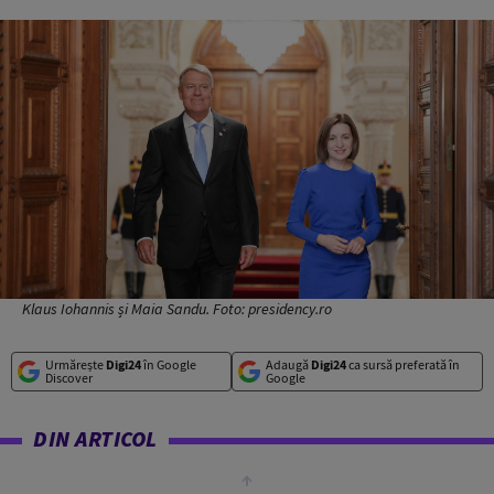
Klaus Iohannis și Maia Sandu. Foto: presidency.ro
Urmărește
Digi24
în Google
Adaugă
Digi24
ca sursă preferată în
Discover
Google
DIN ARTICOL