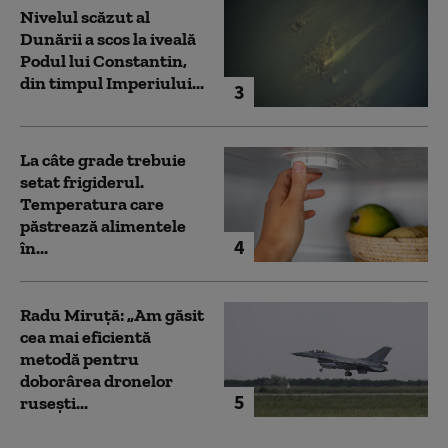
Nivelul scăzut al
Dunării a scos la iveală
Podul lui Constantin,
din timpul Imperiului...
3
La câte grade trebuie
setat frigiderul.
Temperatura care
păstrează alimentele
4
în...
Radu Miruță: „Am găsit
cea mai eficientă
metodă pentru
doborârea dronelor
5
rusești...