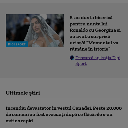
S-au dus la biserică
pentru nunta lui
Ronaldo cu Georgina și
au avut o surpriză
uriașă! ”Momentul va
DIGI SPORT
rămâne în istorie”
Descarcă aplicația Digi
Sport
Ultimele știri
Incendiu devastator în vestul Canadei. Peste 20.000
de oameni au fost evacuați după ce flăcările s-au
extins rapid