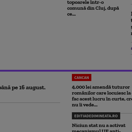
topoarele într-o
comună din Cluj, după
ce...
CANCAN
până pe 16 august.
4.000 lei amendă tuturor
românilor care locuiesc la 
fac acest lucru în curte, c
nu îi vede...
EDITIADEDIMINEATA.RO
Niciun stat nu a activat
mecanismul UE anti-