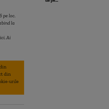
de pe...
 pe loc.
rbind la
ci. Ai
 din
ct din
okie-urile