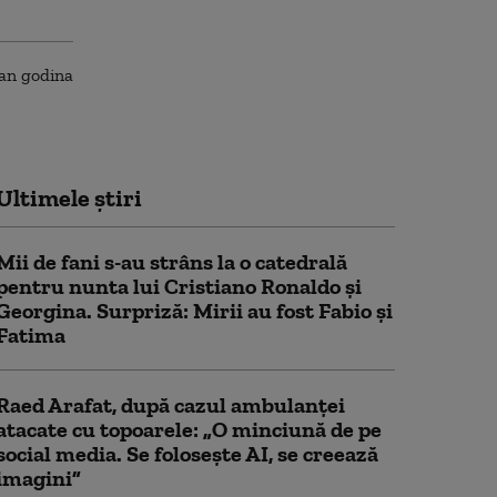
Ultimele știri
Mii de fani s-au strâns la o catedrală
pentru nunta lui Cristiano Ronaldo şi
Georgina. Surpriză: Mirii au fost Fabio şi
Fatima
Raed Arafat, după cazul ambulanței
atacate cu topoarele: „O minciună de pe
social media. Se folosește AI, se creează
imagini”