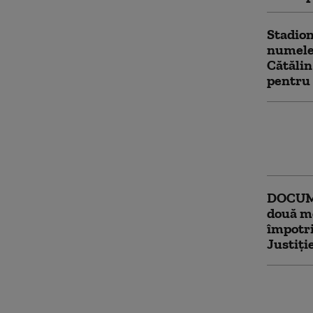
Stadio
numele 
Cătălin
pentru 
Dominic
împotri
voi căd
DOCUM
două m
împotri
Justiți
Marian 
Prezide