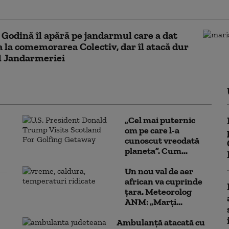
ceni, dar apoi i s-a spus că fără soție
Godină îl apără pe jandarmul care a dat
la comemorarea Colectiv, dar îl atacă dur
l Jandarmeriei
„Cel mai puternic
om pe care l-a
cunoscut vreodată
planeta”. Cum...
Un nou val de aer
african va cuprinde
țara. Meteorolog
ANM: „Marți...
Ambulanţă atacată cu