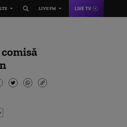
LIVE TV
LTE
LIVE FM
a comisă
an
e