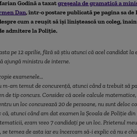
Marian Godină a taxat
greșeala de gramatică a mini
armen Dan
, într-o postare publicată pe pagina sa de
espre cum a reușit să își liniștească un coleg, înain
e admitere la Poliție.
sta pe 12 aprilie, fără să știu atunci că acel candidat l
ă ajungă ministru de interne.
ropie examenele...
 m-am temut de concurență, atunci când a trebuit să par
 de tip concurs. Consider că acele calcule matematice,
entru un loc concurează 20 de persoane, nu sunt deloc c
 că, atunci când am dat examen la Şcoala de Poliție di
maticii, eram vreo 7 candidați pe un loc. Prietenul meu
, se temea de asta iar eu încercam să-i explic că nu e chi