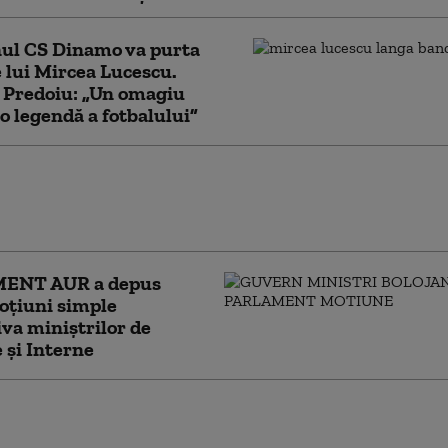
nul CS Dinamo va purta
lui Mircea Lucescu.
 Predoiu: „Un omagiu
o legendă a fotbalului”
 Fritz spune că USR nu va vota moțiunile
va miniștrilor Marinescu și Predoiu: „Nu
ea în capcana AUR”
ENT AUR a depus
oțiuni simple
va miniștrilor de
e și Interne
Godină, supărat pe Administrația
nțială: a fost invitat de 1 Decembrie