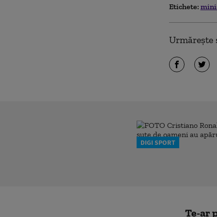
Etichete:
mini
Urmărește ș
DIGI SPORT
Te-ar p