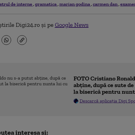
strul de interne
gramatica
marian godina
carmen dan
examen
tirile Digi24.ro și pe
Google News
FOTO Cristiano Ronald
abține, după ce sute d
la biserică pentru nunt
Descarcă aplicația Digi Sp
utea interesa și: