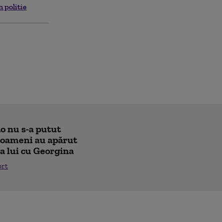
 politie
o nu s-a putut
e oameni au apărut
a lui cu Georgina
ort