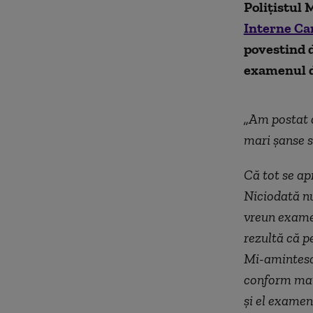
Polițistul 
Interne C
povestind d
examenul d
„Am postat a
mari șanse s
Că tot se ap
Niciodată nu
vreun examen
rezultă că p
Mi-amintesc
conform mate
şi el examen