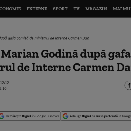
CONOMIE
EXTERNE
SPORT
TV
MAGAZIN
MAI MU
 după gafa comisă de ministrul de Interne Carmen Dan
i Marian Godină după gaf
trul de Interne Carmen D
 12:12
2:10
Urmărește
Digi24
în Google Discover
Adaugă
Digi24
ca sursă preferată în Googl