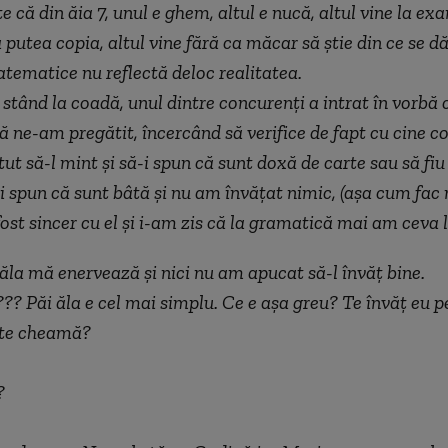
e că din ăia 7, unul e ghem, altul e nucă, altul vine la e
 putea copia, altul vine fără ca măcar să ştie din ce se 
tematice nu reflectă deloc realitatea.
 stând la coadă, unul dintre concurenți a intrat în vorbă c
ă ne-am pregătit, încercând să verifice de fapt cu cine c
tut să-l mint şi să-i spun că sunt doxă de carte sau să fiu
ă-i spun că sunt bâtă şi nu am învățat nimic, (aşa cum fac 
fost sincer cu el şi i-am zis că la gramatică mai am ceva 
la mă enervează şi nici nu am apucat să-l învăț bine.
? Păi ăla e cel mai simplu. Ce e aşa greu? Te învăț eu pe
 te cheamă?
?