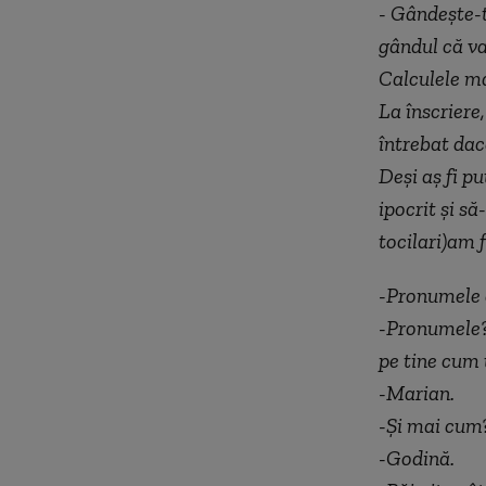
- Gândeşte-t
gândul că va
Calculele ma
La înscriere,
întrebat dac
Deşi aş fi pu
ipocrit şi s
tocilari)am 
-Pronumele ă
-Pronumele??
pe tine cum
-Marian.
-Şi mai cum
-Godină.