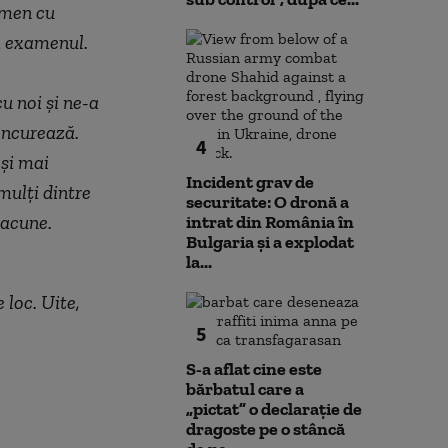
xamen cu
dă examenul.
u noi şi ne-a
oncurează.
4
 şi mai
Incident grav de
mulți dintre
securitate: O dronă a
lacune.
intrat din România în
Bulgaria şi a explodat
la...
 loc. Uite,
5
S-a aflat cine este
bărbatul care a
„pictat” o declarație de
dragoste pe o stâncă