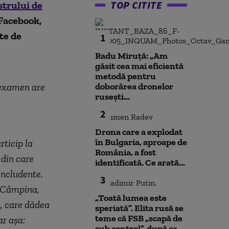
TOP CITITE
strului de
 Facebook,
te de
1
Radu Miruță: „Am
găsit cea mai eficientă
metodă pentru
a examen are
doborârea dronelor
rusești...
2
Drona care a explodat
în Bulgaria, aproape de
ticip la
România, a fost
 din care
identificată. Ce arată...
oncludente.
3
n Câmpina,
„Toată lumea este
, care dădea
speriată”. Elita rusă se
teme că FSB „scapă de
ar aşa:
sub control”, după ce...