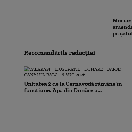
la Cotro
Marian 
amenda 
pe șefu
Recomandările redacţiei
Unitatea 2 de la Cernavodă rămâne în
funcțiune. Apa din Dunăre a...