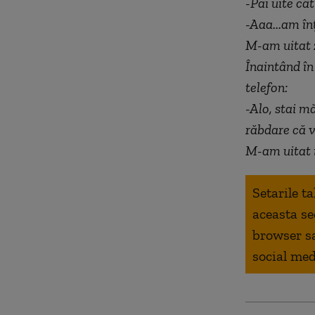
-Păi uite câ
-Aaa...am î
M-am uitat z
Înaintând în
telefon:
-Alo, stai m
răbdare că v
M-am uitat i
Setarile t
aceasta se
browser s
social med