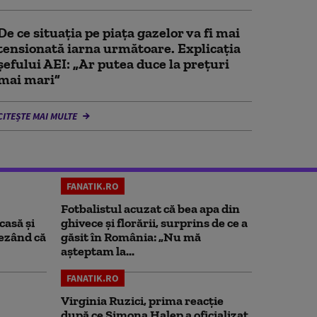
De ce situaţia pe piaţa gazelor va fi mai
tensionată iarna următoare. Explicația
șefului AEI: „Ar putea duce la preţuri
mai mari”
CITEȘTE MAI MULTE
FANATIK.RO
Fotbalistul acuzat că bea apa din
casă și
ghivece și florării, surprins de ce a
rezând că
găsit în România: „Nu mă
așteptam la...
FANATIK.RO
Virginia Ruzici, prima reacție
după ce Simona Halep a oficializat