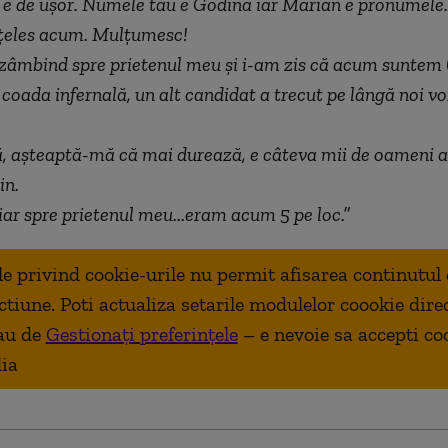
t e de uşor. Numele tău e Godină iar Marian e pronumele.
nțeles acum. Mulțumesc!
âmbind spre prietenul meu şi i-am zis că acum suntem 6
 coada infernală, un alt candidat a trecut pe lângă noi vo
ă, aşteaptă-mă că mai durează, e câteva mii de oameni ai
in.
ar spre prietenul meu...eram acum 5 pe loc.”
ale privind cookie-urile nu permit afisarea continutul
ctiune. Poti actualiza setarile modulelor coookie dire
au de
Gestionați preferințele
– e nevoie sa accepti co
ia