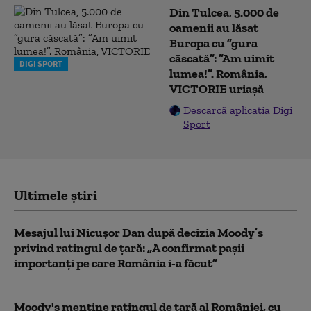
Din Tulcea, 5.000 de
oamenii au lăsat
Europa cu ”gura
căscată”: ”Am uimit
DIGI SPORT
lumea!”. România,
VICTORIE uriașă
Descarcă aplicația Digi
Sport
Ultimele știri
Mesajul lui Nicușor Dan după decizia Moody’s
privind ratingul de țară: „A confirmat pașii
importanți pe care România i-a făcut”
Moody's menține ratingul de țară al României, cu