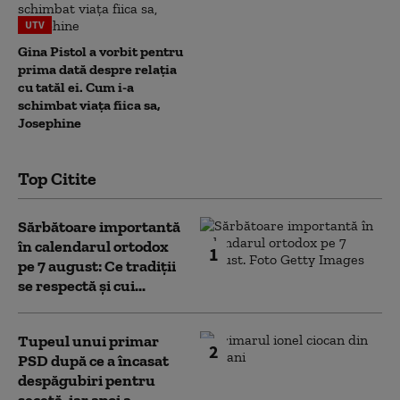
UTV
Gina Pistol a vorbit pentru
prima dată despre relația
cu tatăl ei. Cum i-a
schimbat viața fiica sa,
Josephine
Top Citite
Sărbătoare importantă
în calendarul ortodox
1
pe 7 august: Ce tradiții
se respectă și cui...
Tupeul unui primar
2
PSD după ce a încasat
despăgubiri pentru
secetă, iar apoi a