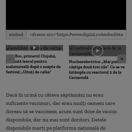
0
embed
seconds
of
0
seconds
Emil Boc, primarul Clujului,
prezintă leacul pentru
Nuclearelectrica: „Mai putem
mahmureală după o noapte de
câștiga două-trei zile”. Ce se va
festival: „Uitați de cafea”
întâmpla cu reactorul 2 de la
Cernavodă
Dacă în urmă cu câteva săptămâni nu erau
suficiente vaccinuri, dar erau mulți oameni care
doreau să se vaccineze, acum sunt doze de vaccin
disponibile, dar nu mai sunt doritori. Datele
disponibile marți pe platforma națională de