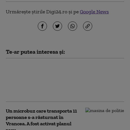
Urmărește știrile Digi24.ro și pe
Google News
Te-ar putea interesa și:
Doi tineri dați
dispăruți la barajul
Călimănești au fost
găsiți morți în râul
Siret, în județul Galați
Un microbuz care transporta 11
persoane s-a răsturnat în
Vrancea. A fost activat planul
roșu