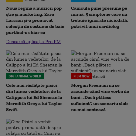
Noua regină a muzicii pop
Canicula pune presiune pe
știe și marketing. Zara
inimă. 5 simptome care nu
Larsson și-a promovat
trebuie ignorate niciodată,
colecția de costume de baie
potrivit unui cardiolog
purtând-o chiar ea
Descarcă aplicația Pro FM
DIGI ANIMAL WORLD
FILM NOW
Cele mai răsfățate pisici
Morgan Freeman nu se
din lumea vedetelor: de la
ascunde când vine vorba de
Calippo a lui Ed Sheeran la
bani: „Dacă plătesc
Meredith Grey a lui Taylor
suficient”, un scenariu slab
Swift
nu mai contează