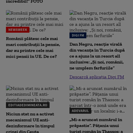
incredibil!” FOTO
NEWSWEEK
DIGI FM
Românii plătesc cele mai
Dan Negru, reacție virală
mari contribuții la pensie,
din vacanța în Turcia după
dar au printre cele mai
ce a ajuns la un resort all
mici pensii în UE. De ce?
inclusive: „Și noi, românii,
ne umplem farfuriile”
Descarcă aplicația Digi FM
EDITIADEDIMINEATA.RO
ADEVARUL
Niciun stat nu a activat
„Mi-a aruncat numărul în
mecanismul UE anti-
prăpastie”. Pățania unui
dezinformare în timpul
turist român în Thassos: a
crizei din Ceuta