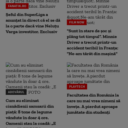
FANATIK.RO
Șeful din SuperLiga a
anunțat în direct că el se dă
FILM NOW
la o parte dacă vine Neluțu
"Sunt în stare de șoc și
Varga investitor. Exclusiv
plâng tot timpul". Minnie
Driver a trecut printr-un
accident teribil în Franța:
"Ne-am târât din mașină"
PLAYTECH
ADEVĂRUL
Facultatea din România la
Cum au eliminat
care nu mai vrea nimeni să
cisnădienii samsarii din
înveţe. A pierdut aproape
piață: 8 tone de legume
jumătate din studenţi
vândute în doar 4 ore.
Oamenii stau la coadă: „E