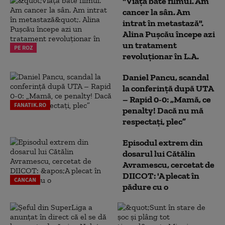
"Viața bate filmul. Am
cancer la sân. Am
intrat în metastază".
Alina Pușcău începe azi
un tratament
PE ROZ
revoluționar în L.A.
Daniel Pancu, scandal
la conferință după UTA
– Rapid 0-0: „Mamă, ce
FANATIK.RO
penalty! Dacă nu mă
respectați, plec”
Episodul extrem din
dosarul lui Cătălin
Avramescu, cercetat de
DIICOT: 'A plecat în
CANCAN
pădure cu o