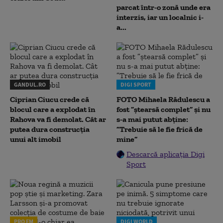
parcat într-o zonă unde era
interzis, iar un localnic i-
a...
GANDUL.RO
DIGI SPORT
Ciprian Ciucu crede că
FOTO Mihaela Rădulescu a
blocul care a explodat în
fost ”ștearsă complet” și nu
Rahova va fi demolat. Cât ar
s-a mai putut abține:
putea dura construcția
”Trebuie să le fie frică de
unui alt imobil
mine”
Descarcă aplicația Digi
Sport
PRO FM
DIGI WORLD