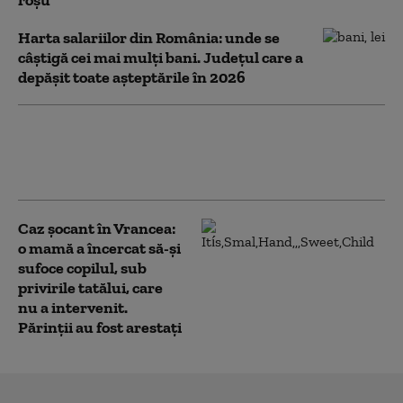
Harta salariilor din România: unde se
câștigă cei mai mulți bani. Județul care a
depășit toate așteptările în 2026
Cutremur în România,
în noaptea de miercuri
spre joi
Caz șocant în Vrancea:
o mamă a încercat să-și
sufoce copilul, sub
privirile tatălui, care
nu a intervenit.
Părinții au fost arestați