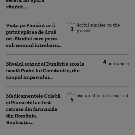
vândut...
Viața pe Pământ ar fi
3
putut apărea de două
ori. Studiul care pune
sub semnul întrebării...
4
Nivelul scăzut al Dunării a scos la
iveală Podul lui Constantin, din
timpul Imperiului...
Medicamentele Colebil
5
și Panzcebil au fost
retrase din farmaciile
din România.
Explicația...