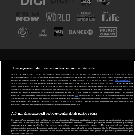
TERMENI ȘI CONDIȚII
POLITICA DE CONFIDENȚIALITATE
Nouă ne pasă ca datele tale personale să rămână confidențiale
Noi și partenerii noștri
30
stocăm și/sau accesăm informații pe dispozitivul dvs., precum identificatorii cookie unici pentru
prelucrarea datelor cu caracter personal. Puteți accepta sau gestiona alegerile dvs. făcând clic mai jos sau în orice moment, pe pagina
ABONARE DIGI TV
cu politica de confidențialitate. Aceste alegeri vor fi raportate partenerilor noștri și nu vă vor afecta navigarea.
Mai multe detalii
Noi si partenerii nostri (retelele de socializare si agentiile de publicitate partenere, precum si furnizorii nostri de servicii de date
analitice) prelucram date pentru a permite website-ului sa functioneze, pentru a personaliza continutul si anunturile publicitare
GESTIONAȚI PREFERINȚELE
afisate in functie de interesele si/sau profilul dvs., pentru a va oferi functionalitati aferente retelelor de socializare si pentru a analiza
traficul pe website. Beneficiati de drepturile prevazute de art. 15-22 din GDPR in legatura cu prelucrarea datelor cu caracter
personal. Aceste drepturi pot fi exercitate prin modalitatea indicata
aici
. Prin click pe “ACCEPT TOATE”, acceptati folosirea tuturor
CODUL DIGI24
Tehnologiilor de tip Cookie, care implica inclusiv acceptul dvs. cu privire la stocarea/accesarea informatiilor de catre Vendor-ii cu
care colaboram. Prin click pe “VREAU SA MODIFIC SETARILE INDIVIDUAL” puteti schimba preferintele in mod individual, mai
putin cele legate de cookie strict necesare pentru functionarea website-ului.
CAMERE WEB
Atât noi, cât și partenerii noștri prelucrăm datele pentru a oferi:
CONTACT/INFO
Stocarea și/sau accesarea informațiilor de pe un dispozitiv. Utilizarea profilurilor pentru selectarea conținutului personalizat.
Dezvoltarea și îmbunătățirea serviciilor. Măsurarea performanței reclamelor. Utilizarea profilurilor pentru selectarea publicității
personalizate. Crearea profilurilor de conținut personalizat. Crearea profilurilor pentru publicitate personalizată. Măsurarea
performanței conținutului. Înțelegerea publicului prin statistici sau combinații de date din surse diferite. Utilizarea de date limitate
pentru a selecta publicitatea. Utilizarea datelor limitate pentru a selecta conținutul. Date precise de geolocație și identificarea prin
VERSIUNE DESKTOP
scanarea dispozitivului.