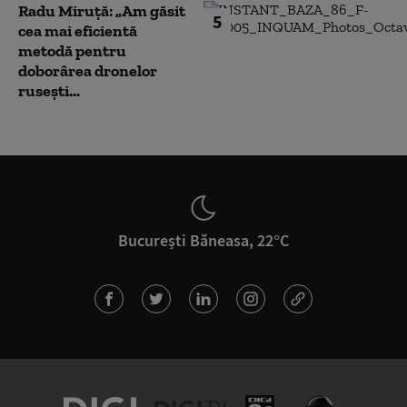
Radu Miruță: „Am găsit
5
cea mai eficientă
metodă pentru
doborârea dronelor
rusești...
București Băneasa, 22°C