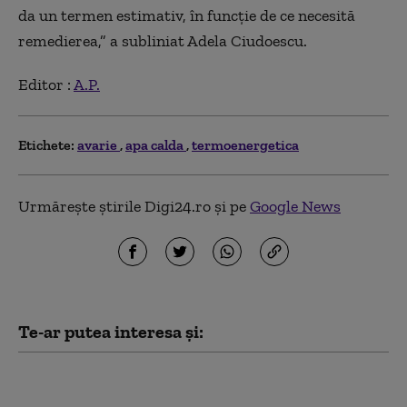
da un termen estimativ, în funcție de ce necesită
remedierea,” a subliniat Adela Ciudoescu.
Editor :
A.P.
Etichete:
avarie
apa calda
termoenergetica
Urmărește știrile Digi24.ro și pe
Google News
Te-ar putea interesa și:
Elcen a oprit CET
Grozăveşti, din cauza