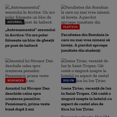
ADEVĂRUL
PLAYTECH
„Antrenamentul” sezonului
Facultatea din România la
în Arctica: Un urs polar
care nu mai vrea nimeni să
folosește un bloc de gheață
înveţe. A pierdut aproape
pe post de halteră
jumătate din studenţi
NEWSWEEK
DIGI FM
Anunțul lui Nicușor Dan
Ioana Țiriac, vacanță de lux
deschide calea spre
în Saint-Tropez. Cât costă o
creșterea pensiilor.
singură noapte la hotelul cu
Pensionarii, prima veste
aspect de castel ales de
bună după 2 ani
fiica lui Ion Țiriac
Descarcă aplicația Digi FM