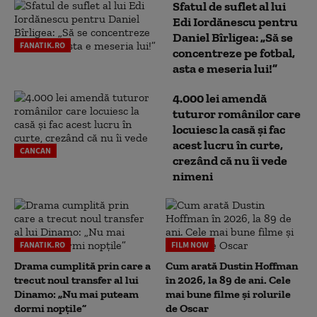
Sfatul de suflet al lui
Edi Iordănescu pentru
Daniel Bîrligea: „Să se
FANATIK.RO
concentreze pe fotbal,
asta e meseria lui!”
4.000 lei amendă
tuturor românilor care
locuiesc la casă și fac
acest lucru în curte,
CANCAN
crezând că nu îi vede
nimeni
FANATIK.RO
FILM NOW
Drama cumplită prin care a
Cum arată Dustin Hoffman
trecut noul transfer al lui
în 2026, la 89 de ani. Cele
Dinamo: „Nu mai puteam
mai bune filme și rolurile
dormi nopțile”
de Oscar