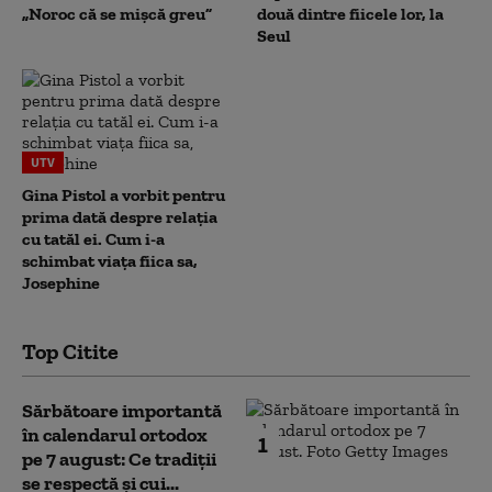
„Noroc că se mișcă greu”
două dintre fiicele lor, la
Seul
UTV
Gina Pistol a vorbit pentru
prima dată despre relația
cu tatăl ei. Cum i-a
schimbat viața fiica sa,
Josephine
Top Citite
Sărbătoare importantă
în calendarul ortodox
1
pe 7 august: Ce tradiții
se respectă și cui...