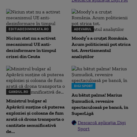
EDITIADEDIMINEATA.RO
ADEVARUL
Niciun stat nu a activat
Moody’s a cruțat România.
mecanismul UE anti-
Acum politicienii pot strica
dezinformare în timpul
tot. Avertismentul
crizei din Ceuta
analiștilor
DIGI SPORT
GANDUL.RO
Au bătut palma! Marius
Ministrul bulgar al
Șumudică, revenire
Apărării susține că puterea
spectaculoasă pe bancă, în
exploziei și coloana de fum
SuperLigă
arată că drona transporta o
Descarcă aplicația Digi
cantitate semnificativă
Sport
de...