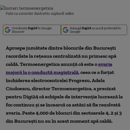
Foto cu caracter ilustrativ: captură video
Urmărește
Digi24
în Google
Adaugă
Digi24
ca sursă preferată în
Discover
Google
Aproape jumătate dintre blocurile din București
racordate la rețeaua centralizată nu primesc apă
caldă. Termoenergetica anunță că este o
avarie
majoră la o conductă magistrală
, ceea ce a forțat
închiderea electrocentralei Progresu. Adela
Ciudoescu, director Termoenergetica, a precizat
pentru Digi24 că echipele de intervenție lucrează la
foc continuu și se încearcă ca astăzi să fie rezolvată
avaria. Peste 4.000 de blocuri din sectoarele 4, 2 și 3
din București nu au în acest moment apă caldă.