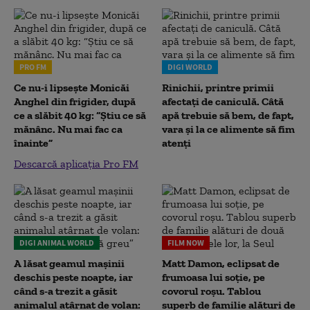
PRO FM
DIGI WORLD
Ce nu-i lipsește Monicăi
Rinichii, printre primii
Anghel din frigider, după
afectați de caniculă. Câtă
ce a slăbit 40 kg: “Știu ce să
apă trebuie să bem, de fapt,
mănânc. Nu mai fac ca
vara și la ce alimente să fim
înainte”
atenți
Descarcă aplicația Pro FM
DIGI ANIMAL WORLD
FILM NOW
A lăsat geamul mașinii
Matt Damon, eclipsat de
deschis peste noapte, iar
frumoasa lui soție, pe
când s-a trezit a găsit
covorul roșu. Tablou
animalul atârnat de volan:
superb de familie alături de