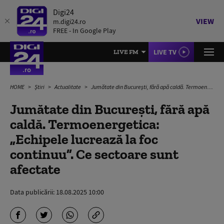
Digi24
VIEW
m.digi24.ro
FREE - In Google Play
LIVE TV
LIVE FM
HOME
Știri
Actualitate
Jumătate din București, fără apă caldă. Termoenergetica: „Echipele lucrează la foc continuu”. Ce sectoare sunt afectate
Jumătate din București, fără apă
caldă. Termoenergetica:
„Echipele lucrează la foc
continuu”. Ce sectoare sunt
afectate
Data publicării:
18.08.2025 10:00