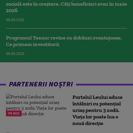
socială este în creștere. Câți beneficiari erau în iunie
2026
08.08.2026
Programul Tezaur revine cu dobânzi avantajoase.
Ce primesc investitorii
08.08.2026
PARTENERII NOȘTRI
Portalul Leului aduce
întâlniri cu potențial
uriaș pentru 3 zodii.
PE ROZ
Viața lor poate lua o
nouă direcție