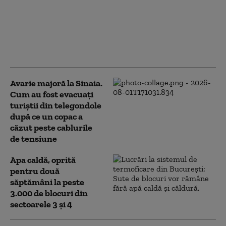
caniculei. „Locuitorii
Capitalei nu sunt
afectați: apa caldă
menajeră este
asigurată”
Avarie majoră la Sinaia.
Cum au fost evacuați
turiștii din telegondole
după ce un copac a
căzut peste cablurile
de tensiune
Apa caldă, oprită
pentru două
săptămâni la peste
3.000 de blocuri din
sectoarele 3 și 4