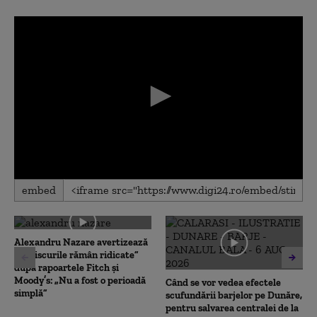
0
embed
seconds
of
0
seconds
Alexandru Nazare avertizează
că „riscurile rămân ridicate”
după rapoartele Fitch și
Moody’s: „Nu a fost o perioadă
Când se vor vedea efectele
simplă”
scufundării barjelor pe Dunăre,
pentru salvarea centralei de la