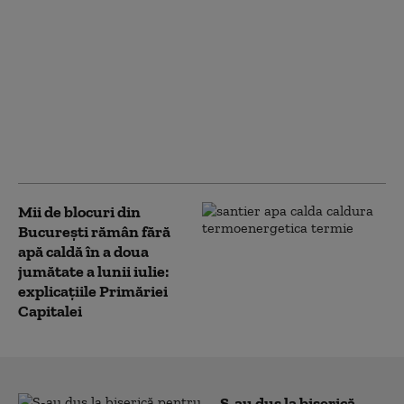
Mii de bucureșteni
rămân fără apă caldă în
următoarele
săptămâni.
Termoenergetica
anunță lucrări de
reparaţii şi
modernizare
Mii de blocuri din
București rămân fără
apă caldă în a doua
jumătate a lunii iulie:
explicațiile Primăriei
Capitalei
S-au dus la biserică