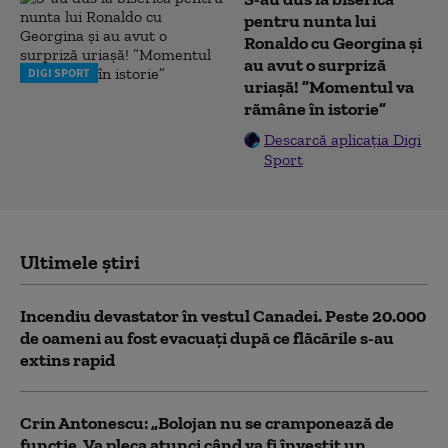
pentru nunta lui
Ronaldo cu Georgina și
au avut o surpriză
DIGI SPORT
uriașă! ”Momentul va
rămâne în istorie”
Descarcă aplicația Digi
Sport
Ultimele știri
Incendiu devastator în vestul Canadei. Peste 20.000
de oameni au fost evacuați după ce flăcările s-au
extins rapid
Crin Antonescu: „Bolojan nu se cramponează de
funcție. Va pleca atunci când va fi învestit un