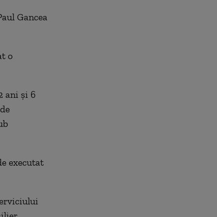
 Paul Gancea
at o
2 ani și 6
 de
ub
de executat
erviciului
ilier