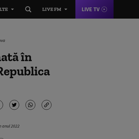
LIVE TV
LTE
LIVE FM
ova
ată în
 Republica
în anul 2022