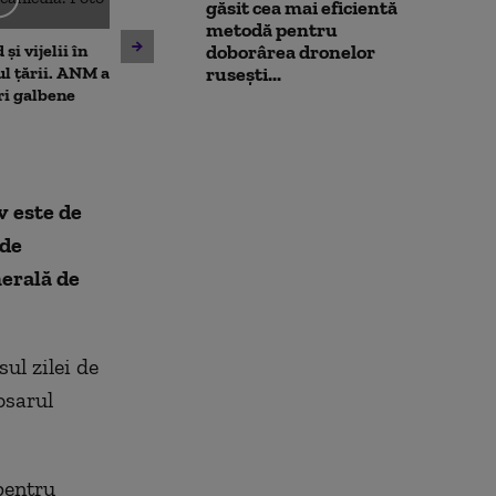
găsit cea mai eficientă
metodă pentru
Moody's menține ratingul de
și vijelii în
De ce nu ajută 
doborârea dronelor
țară al României, cu
ul țării. ANM a
la diminuarea s
rusești...
perspectivă negativă.
ri galbene
Climatolog: Sun
Alexandru Nazare: E un
neuniform și n
răgaz, nu motiv de relaxare
este nevoie ma
v este de
 de
nerală de
sul zilei de
osarul
pentru