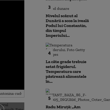
3
Nivelul scăzut al
Dunării a scos la iveală
Podul lui Constantin,
din timpul
Imperiului...
4
La câte grade trebuie
setat frigiderul.
Temperatura care
păstrează alimentele
în...
5
Radu Miruță: „Am