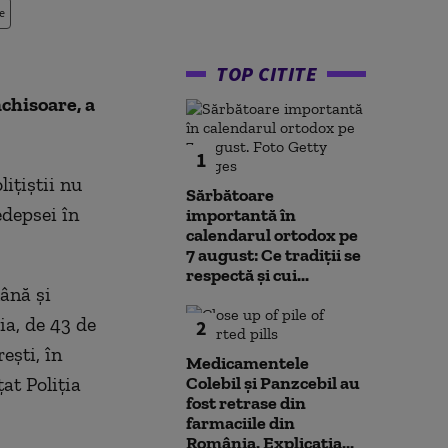
e
TOP CITITE
nchisoare, a
1
ițiștii nu
Sărbătoare
edepsei în
importantă în
calendarul ortodox pe
7 august: Ce tradiții se
respectă și cui...
mână și
ia, de 43 de
2
ești, în
Medicamentele
at Poliția
Colebil și Panzcebil au
fost retrase din
farmaciile din
România. Explicația...