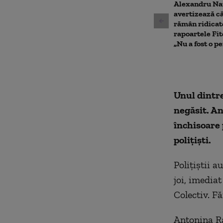
90%
Alexandru Na
avertizează că
rămân ridicat
rapoartele Fit
„Nu a fost o p
Unul dintre
negăsit. An
închisoare 
polițiști.
Polițiștii a
joi, imedia
Colectiv. F
Antonina Ra