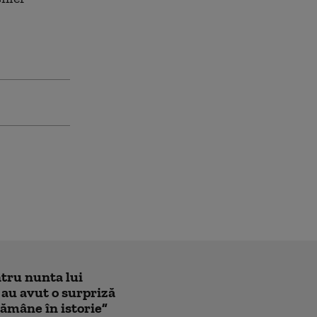
ntru nunta lui
 au avut o surpriză
ămâne în istorie”