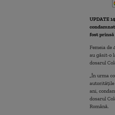
UPDATE 14
condamnată 
fost prins
Femeia de 4
au găsit-o 
dosarul Col
„În urma co
autoritățil
ani, condam
dosarul Cole
Română.