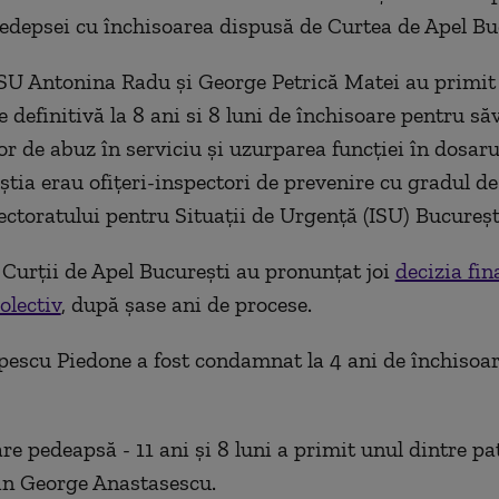
edepsei cu închisoarea dispusă de Curtea de Apel Bu
SU Antonina Radu și George Petrică Matei au primit 
definitivă la 8 ani si 8 luni de închisoare pentru să
or de abuz în serviciu și uzurparea funcției în dosaru
știa erau ofițeri-inspectori de prevenire cu gradul de
ectoratului pentru Situații de Urgență (ISU) București
 Curții de Apel Bucureşti au pronunțat joi
decizia fin
olectiv
, după șase ani de procese.
pescu Piedone a fost condamnat la 4 ani de închisoar
e pedeapsă - 11 ani și 8 luni a primit unul dintre pa
lin George Anastasescu.