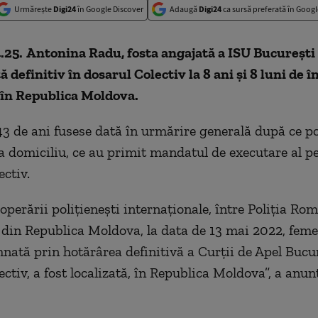
Urmărește
Digi24
în Google Discover
Adaugă
Digi24
ca sursă preferată în Googl
.25.
Antonina Radu, fosta angajată a ISU București
definitiv în dosarul Colectiv la 8 ani și 8 luni de î
ă în Republica Moldova.
3 de ani fusese dată în urmărire generală după ce pol
la domiciliu, ce au primit mandatul de executare al p
ectiv.
operării polițienești internaționale, între Poliția Ro
e din Republica Moldova, la data de 13 mai 2022, feme
nată prin hotărârea definitivă a Curții de Apel Bucur
ctiv, a fost localizată, în Republica Moldova”, a anunț