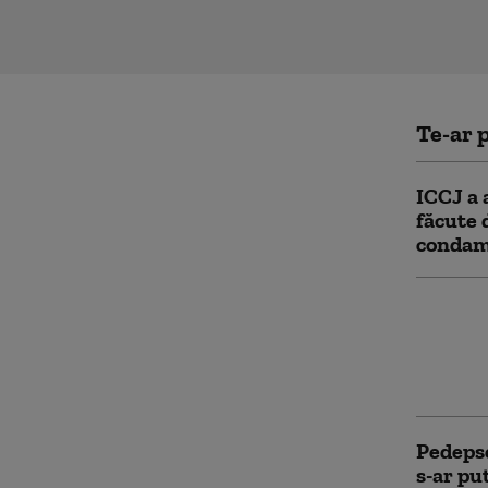
Te-ar p
ICCJ a 
făcute 
condamn
Cristia
contest
condam
închiso
Pedepse
s-ar pu