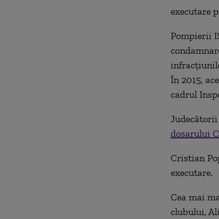
executare p
Pompierii I
condamnare 
infracțiunil
În 2015, ace
cadrul Insp
Judecătorii
dosarului C
Cristian Po
executare.
Cea mai mar
clubului, A