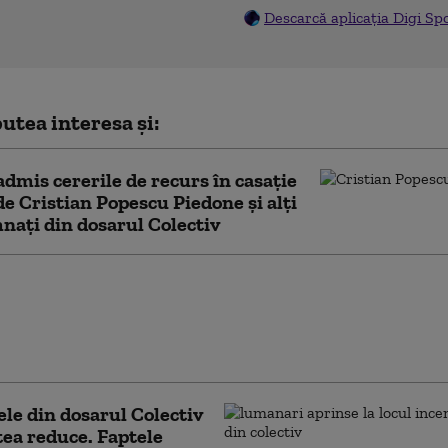
Descarcă aplicația Digi Sp
utea interesa și:
admis cererile de recurs în casație
de Cristian Popescu Piedone și alți
ați din dosarul Colectiv
n Popescu Piedone
ă în instanţă
narea de 4 ani de
are pentru Colectiv
le din dosarul Colectiv
tea reduce. Faptele