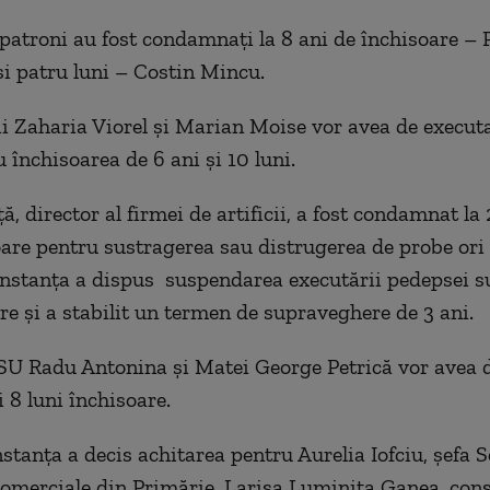
i patroni au fost condamnați la 8 ani de închisoare –
 și patru luni – Costin Mincu.
ii Zaharia Viorel și Marian Moise vor avea de execut
 închisoarea de 6 ani și 10 luni.
ă, director al firmei de artificii, a fost condamnat la 
oare pentru sustragerea sau distrugerea de probe ori
 Înstanța a dispus suspendarea executării pedepsei s
e şi a stabilit un termen de supraveghere de 3 ani.
SU Radu Antonina și Matei George Petrică vor avea 
i 8 luni închisoare.
stanța a decis achitarea pentru Aurelia Iofciu, şefa S
comerciale din Primărie, Larisa Luminiţa Ganea, cons