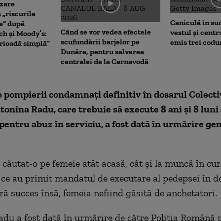
zare
 „riscurile
Caniculă în sud 
e” după
Când se vor vedea efectele
vestul și centr
ch și Moody’s:
scufundării barjelor pe
emis trei codu
erioadă simplă”
Dunăre, pentru salvarea
centralei de la Cernavodă
 pompierii condamnați definitiv în dosarul Colecti
tonina Radu, care trebuie să execute 8 ani și 8 luni
pentru abuz în serviciu, a fost dată în urmărire ge
u căutat-o pe femeie atât acasă, cât și la muncă în cur
t ce au primit mandatul de executare al pedepsei în d
ără succes însă, femeia nefiind găsită de anchetatori.
du a fost dată în urmărire de către Poliția Română 