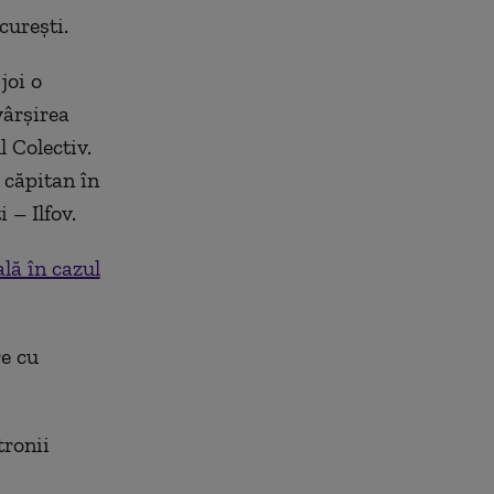
curești.
joi o
vârșirea
l Colectiv.
 căpitan în
 – Ilfov.
ală în cazul
e cu
tronii