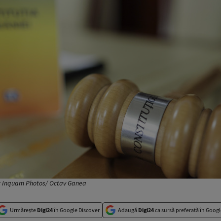
o: Inquam Photos/ Octav Ganea
Urmărește
Digi24
în Google Discover
Adaugă
Digi24
ca sursă preferată în Googl