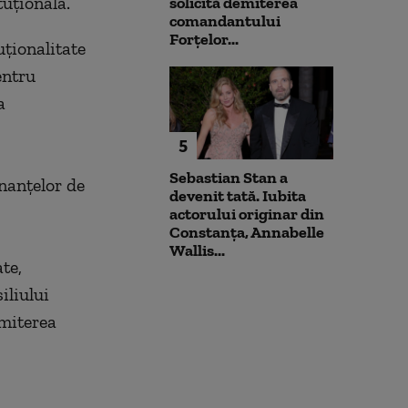
uţională.
solicită demiterea
comandantului
Forțelor...
uţionalitate
entru
a
5
Sebastian Stan a
nanţelor de
devenit tată. Iubita
actorului originar din
Constanța, Annabelle
Wallis...
te,
iliului
emiterea