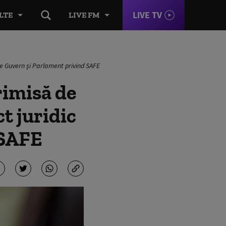
LIVE TV
LTE
LIVE FM
tre Guvern și Parlament privind SAFE
rimisă de
t juridic
 SAFE