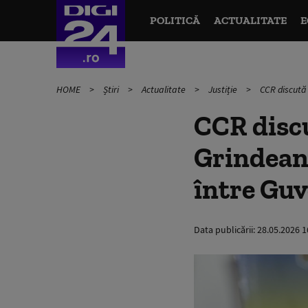
POLITICĂ
ACTUALITATE
E
HOME
Știri
Actualitate
Justiție
CCR discută 
CCR discu
Grindeanu
între Guv
Data publicării:
28.05.2026 1