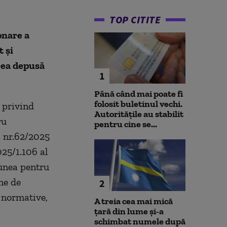
TOP CITITE
onare a
 şi
area depusă
1
Până când mai poate fi
folosit buletinul vechi.
 privind
Autoritățile au stabilit
ru
pentru cine se...
 nr.62/2025
25/1.106 al
unea pentru
ne de
2
 normative,
A treia cea mai mică
țară din lume și-a
schimbat numele după