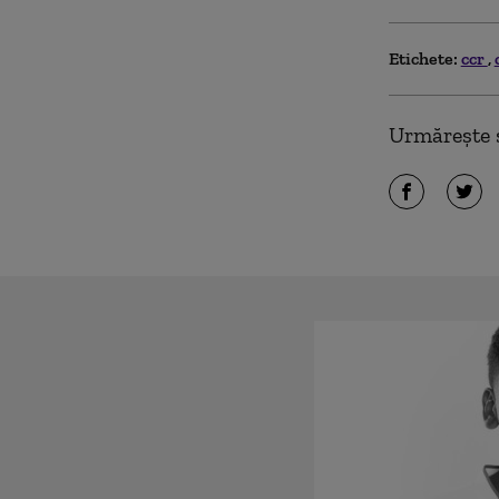
Etichete:
ccr
Urmărește ș