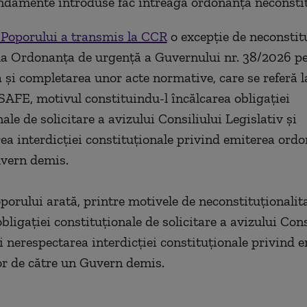
ndamente introduse fac întreaga ordonanţă neconstit
 Poporului a transmis la CCR
o excepţie de neconstit
 la Ordonanţa de urgenţă a Guvernului nr. 38/2026 p
 şi completarea unor acte normative, care se referă l
AFE, motivul constituindu-l încălcarea obligaţiei
ale de solicitare a avizului Consiliului Legislativ şi
ea interdicţiei constituţionale privind emiterea ordo
uvern demis.
porului arată, printre motivele de neconstituţionalita
bligaţiei constituţionale de solicitare a avizului Cons
şi nerespectarea interdicţiei constituţionale privind 
r de către un Guvern demis.