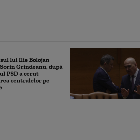
că foarte mult
ele”. Ce îi reproșează
Darău președintelui
ul lui Ilie Bolojan
 Sorin Grindeanu, după
rul PSD a cerut
rea centralelor pe
e
nu neagă că au existat
ocieri pentru un
tehnocrat: „Tot ce