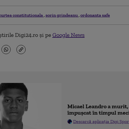
curtea constitutionala
sorin grindeanu
ordonanta safe
tirile Digi24.ro și pe
Google News
Micael Leandro a murit, 
împușcat în timpul mec
Descarcă aplicația Digi Spor