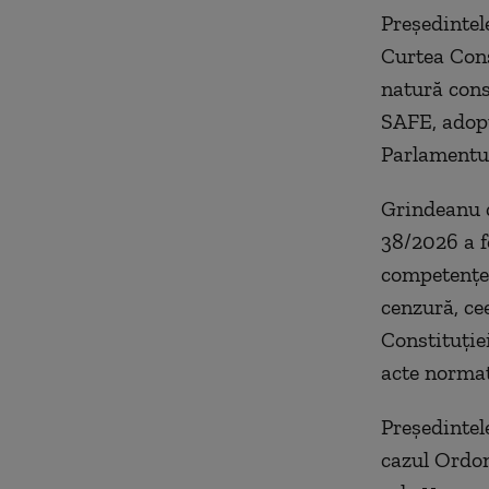
Preşedintel
Curtea Cons
natură cons
SAFE, adopt
Parlamentul
Grindeanu c
38/2026 a f
competenţel
cenzură, ce
Constituţie
acte normat
Preşedintel
cazul Ordon