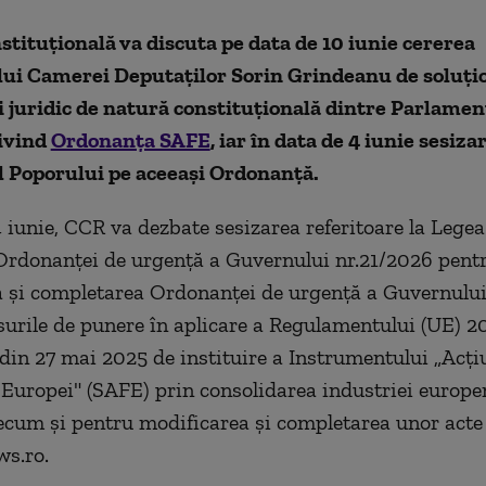
tituţională va discuta pe data de 10 iunie cererea
lui Camerei Deputaţilor Sorin Grindeanu de soluţi
i juridic de natură constituţională dintre Parlament
ivind
Ordonanţa SAFE
, iar în data de 4 iunie sesiz
l Poporului pe aceeaşi Ordonanţă.
4 iunie, CCR va dezbate sesizarea referitoare la Legea
Ordonanţei de urgenţă a Guvernului nr.21/2026 pent
 şi completarea Ordonanţei de urgenţă a Guvernului
urile de punere în aplicare a Regulamentului (UE) 20
 din 27 mai 2025 de instituire a Instrumentului
„
Acţi
 Europei" (SAFE) prin consolidarea industriei europe
ecum şi pentru modificarea şi completarea unor acte
ws.ro.