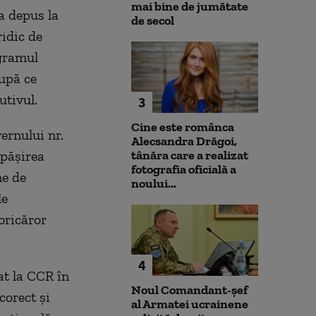
mai bine de jumătate
a depus la
de secol
ridic de
ogramul
upă ce
tivul.
3
Cine este românca
rnului nr.
Alecsandra Drăgoi,
epăşirea
tânăra care a realizat
fotografia oficială a
ne de
noului...
le
oricăror
4
at la CCR în
Noul Comandant-șef
corect şi
al Armatei ucrainene