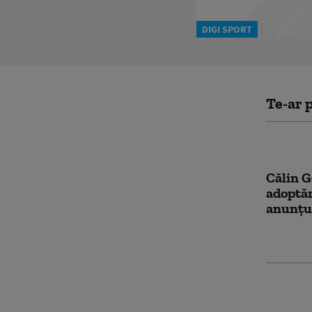
DIGI SPORT
Te-ar p
Călin G
adoptăr
anunțul
„Grind