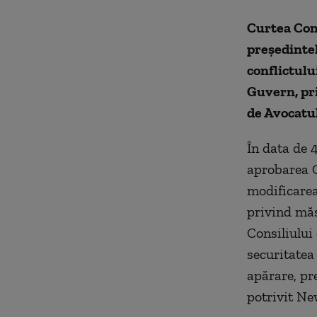
Curtea Cons
preşedinte
conflictulu
Guvern, pr
de Avocatu
În data de 
aprobarea 
modificarea
privind măs
Consiliului
securitatea
apărare, pr
potrivit Ne