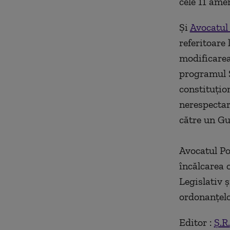
cele 11 ame
Şi
Avocatul
referitoare
modificarea
programul S
constituţion
nerespectar
către un G
Avocatul Po
încălcarea o
Legislativ 
ordonanţelo
Editor :
Ș.R.