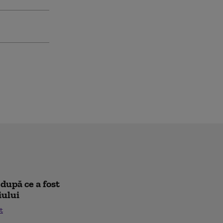
după ce a fost
iului
t