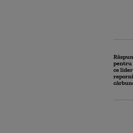
ameste
subiect
Irineu 
PSD
Răspuns
pentru
ce lide
reporni
cărbun
Grindea
noi neg
Guvern 