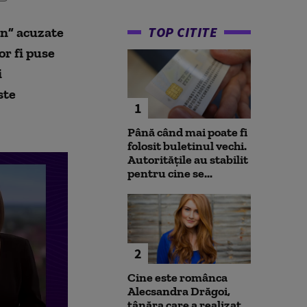
TOP CITITE
on” acuzate
r fi puse
i
ste
1
Până când mai poate fi
folosit buletinul vechi.
Autoritățile au stabilit
pentru cine se...
2
Cine este românca
Alecsandra Drăgoi,
tânăra care a realizat