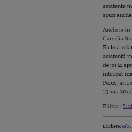
asistente me
spun anchet
Ancheta în 
Camelia Stă
Ea le-a rela
asistentă me
de joi (4 ap
întrucât me
Păiuş, au re
15 sau 20ml/
Editor :
Liv
Etichete:
cab