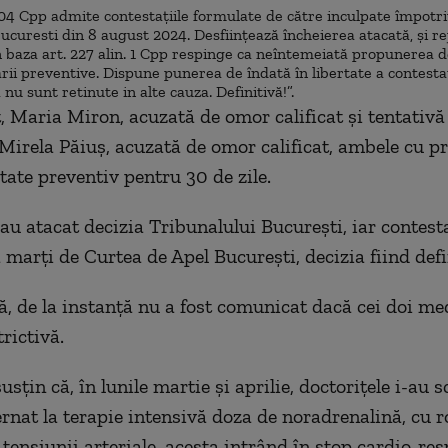
204 Cpp admite contestațiile formulate de către inculpate împotri
ucuresti din 8 august 2024. Desființează încheierea atacată, și r
n baza art. 227 alin. 1 Cpp respinge ca neîntemeiată propunerea d
rii preventive. Dispune punerea de îndată în libertate a contesta
nu sunt retinute in alte cauza. Definitivă!”.
, Maria Miron, acuzată de omor calificat şi tentativă
i Mirela Păiuş, acuzată de omor calificat, ambele cu p
tate preventiv pentru 30 de zile.
au atacat decizia Tribunalului Bucureşti, iar contesta
 marţi de Curtea de Apel Bucureşti, decizia fiind defi
 de la instanţă nu a fost comunicat dacă cei doi me
rictivă.
usţin că, în lunile martie şi aprilie, doctoriţele i-au 
ernat la terapie intensivă doza de noradrenalină, cu ro
tensiunii arteriale, acesta intrând în stop cardio-res