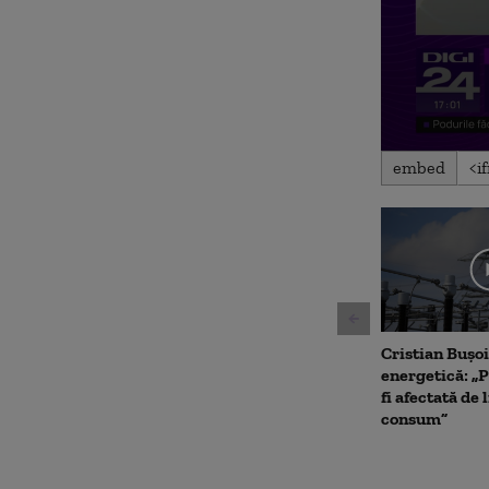
0
embed
seconds
of
4
minutes,
24
seconds
Volu
90%
Cristian Bușoi
energetică: „P
fi afectată de 
consum”