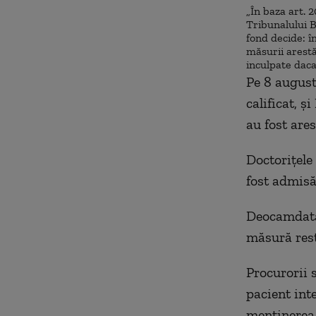
„În baza art. 
Tribunalului B
fond decide: î
măsurii arestă
inculpate daca 
Pe 8 august
calificat, ş
au fost ares
Doctoriţele 
fost admisă
Deocamdată,
măsură rest
Procurorii s
pacient int
menţinerea 