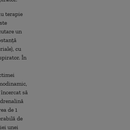
u terapie
ste
cutare un
bstanţă
riale), cu
pirator. În
ctimei
hemodinamic,
încercat să
adrenalină
rea de 1
rabilă de
iei unei