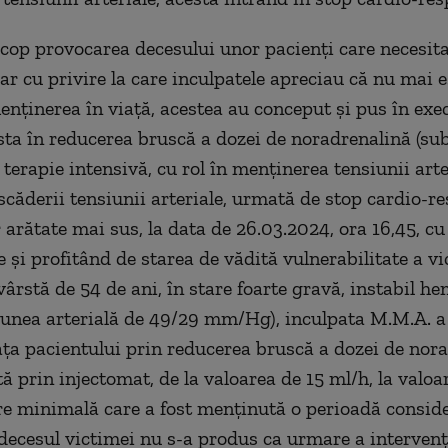
cop provocarea decesului unor pacienţi care necesita
ar cu privire la care inculpatele apreciau că nu mai e
nţinerea în viaţă, acestea au conceput şi pus în exe
sta în reducerea bruscă a dozei de noradrenalină (su
 terapie intensivă, cu rol în menţinerea tensiunii arte
scăderii tensiunii arteriale, urmată de stop cardio-res
 arătate mai sus, la data de 26.03.2024, ora 16,45, cu
 şi profitând de starea de vădită vulnerabilitate a vi
 vârstă de 54 de ani, în stare foarte gravă, instabil 
unea arterială de 49/29 mm/Hg), inculpata M.M.A. a 
ţa pacientului prin reducerea bruscă a dozei de nor
ă prin injectomat, de la valoarea de 15 ml/h, la valoa
re minimală care a fost menţinută o perioadă conside
 decesul victimei nu s-a produs ca urmare a intervenţ