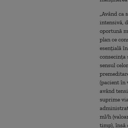
„Având ca s
intensivă, d
oportună me
plan ce con
esenţială în
consecinţa 
sensul celor
premeditare
(pacient în
având tensi
suprime via
administrat
ml/h (valoa
timp), însă