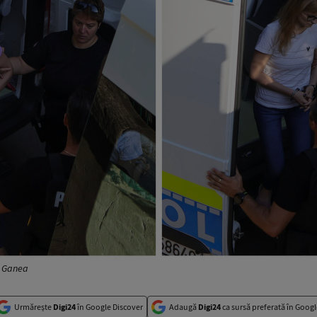
v Ganea
Urmărește
Digi24
în Google Discover
Adaugă
Digi24
ca sursă preferată în Googl