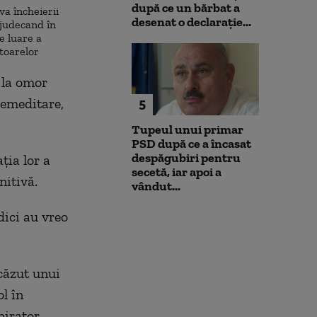
după ce un bărbat a
va încheierii
desenat o declarație...
ejudecand în
e luare a
toarelor
 la omor
remeditare,
5
Tupeul unui primar
PSD după ce a încasat
despăgubiri pentru
ţia lor a
secetă, iar apoi a
nitivă.
vândut...
dici au vreo
scăzut unui
l în
pirator.