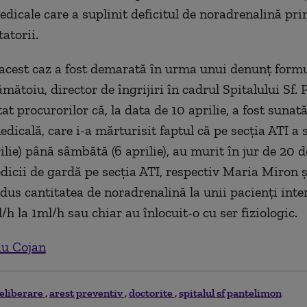
dicale care a suplinit deficitul de noradrenalină prin
atorii.
acest caz a fost demarată în urma unui denunţ formu
mătoiu, director de îngrijiri în cadrul Spitalului Sf.
tat procurorilor că, la data de 10 aprilie, a fost sunat
dicală, care i-a mărturisit faptul că pe secţia ATI a s
rilie) până sâmbătă (6 aprilie), au murit în jur de 20 d
dicii de gardă pe secţia ATI, respectiv Maria Miron ş
dus cantitatea de noradrenalină la unii pacienţi inter
h la 1ml/h sau chiar au înlocuit-o cu ser fiziologic.
iu Cojan
eliberare
arest preventiv
doctorite
spitalul sf pantelimon