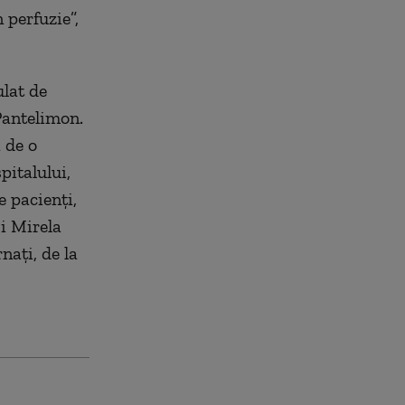
 perfuzie”,
lat de
 Pantelimon.
ă de o
pitalului,
e pacienţi,
i Mirela
naţi, de la