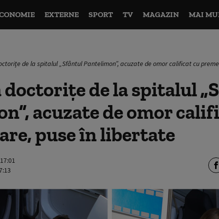
CONOMIE
EXTERNE
SPORT
TV
MAGAZIN
MAI MU
ctorițe de la spitalul „Sfântul Pantelimon”, acuzate de omor calificat cu premed
 doctorițe de la spitalul „
n”, acuzate de omor califi
re, puse în libertate
 17:01
7:13