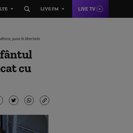
LIVE TV
LTE
LIVE FM
itare, puse în libertate
Sfântul
cat cu