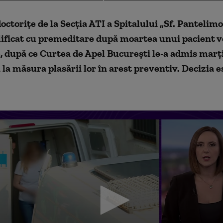
octorițe de la Secţia ATI a Spitalului „Sf. Pantelim
ificat cu premeditare după moartea unui pacient vo
e, după ce Curtea de Apel Bucureşti le-a admis marţ
 la măsura plasării lor în arest preventiv. Decizia e