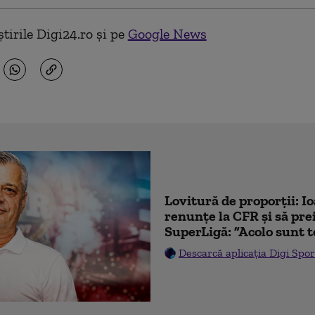
tirile Digi24.ro și pe
Google News
Lovitură de proporții: I
renunțe la CFR și să prei
SuperLigă: ”Acolo sunt t
Descarcă aplicația Digi Spor