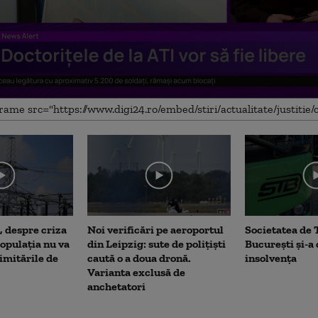
me
, despre criza
Noi verificări pe aeroportul
Societatea de 
opulația nu va
din Leipzig: sute de polițiști
București și-a
limitările de
caută o a doua dronă.
insolvența
Varianta exclusă de
anchetatori