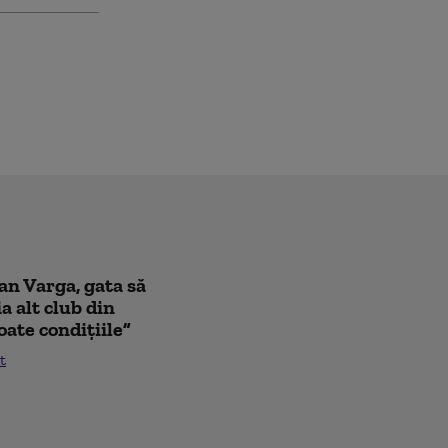
oan Varga, gata să
a alt club din
oate condițiile”
t