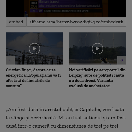
0
embed
seconds
of
2
minutes,
17
seconds
Cristian Bușoi, despre criza
Noi verificări pe aeroportul din
energetică: „Populația nu va fi
Leipzig: sute de polițiști caută
afectată de limitările de
o a doua dronă. Varianta
consum”
exclusă de anchetatori
„
Am fost dusă în arestul poliţiei Capitalei, verificată
la sânge şi dezbrăcată. Mi-au luat sutienul şi am fost
dusă într-o cameră cu dimensiunea de trei pe trei