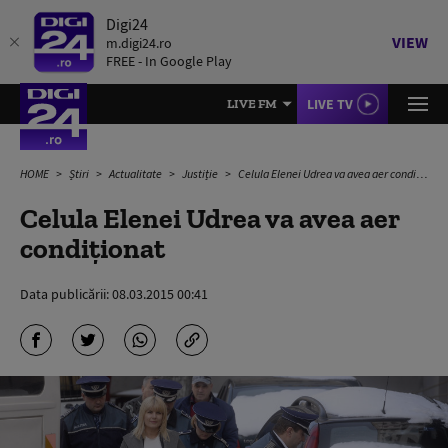
Digi24
VIEW
m.digi24.ro
FREE - In Google Play
LIVE TV
LIVE FM
HOME
Știri
Actualitate
Justiție
Celula Elenei Udrea va avea aer condiționat
Celula Elenei Udrea va avea aer
condiționat
Data publicării:
08.03.2015 00:41