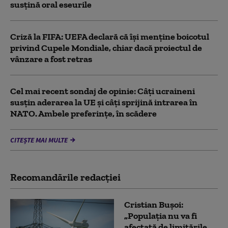
susţină oral eseurile
Criză la FIFA: UEFA declară că îşi menţine boicotul
privind Cupele Mondiale, chiar dacă proiectul de
vânzare a fost retras
Cel mai recent sondaj de opinie: Câți ucraineni
susțin aderarea la UE și câți sprijină intrarea în
NATO. Ambele preferințe, în scădere
CITEȘTE MAI MULTE
Recomandările redacţiei
Cristian Bușoi:
„Populația nu va fi
afectată de limitările