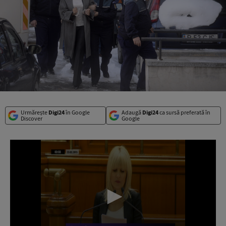
Urmărește
Digi24
în Google
Adaugă
Digi24
ca sursă preferată în
Discover
Google