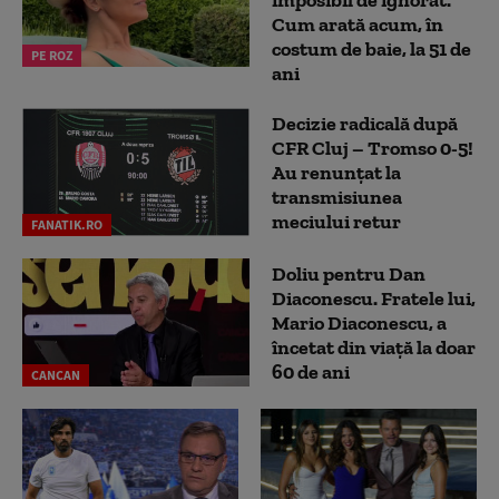
imposibil de ignorat.
Cum arată acum, în
costum de baie, la 51 de
PE ROZ
ani
Decizie radicală după
CFR Cluj – Tromso 0-5!
Au renunțat la
transmisiunea
meciului retur
FANATIK.RO
Doliu pentru Dan
Diaconescu. Fratele lui,
Mario Diaconescu, a
încetat din viață la doar
60 de ani
CANCAN