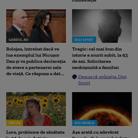
GANDUL.RO
DIGI SPORT
Bolojan, întrebat dacă va
Tragic: cel mai bun din
lua exemplul lui Nicușor
istorie a murit subit, la 43
Dan și va publica declarația
de ani. Solicitarea
de avere a partenerei sale
neobișnuită a familiei
de viață. Ce răspuns a dat...
Descarcă aplicația Digi
Sport
PRO FM
DIGI WORLD
Lora, probleme de sănătate
Așa arată cu adevărat