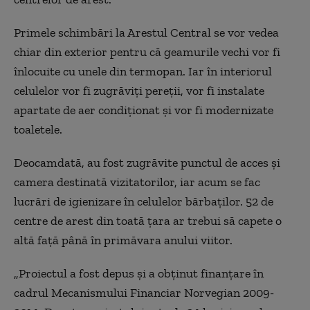
Primele schimbări la Arestul Central se vor vedea
chiar din exterior pentru că geamurile vechi vor fi
înlocuite cu unele din termopan. Iar în interiorul
celulelor vor fi zugrăviţi pereţii, vor fi instalate
apartate de aer condiţionat şi vor fi modernizate
toaletele.
Deocamdată, au fost zugrăvite punctul de acces şi
camera destinată vizitatorilor, iar acum se fac
lucrări de igienizare în celulelor bărbaţilor. 52 de
centre de arest din toată ţara ar trebui să capete o
altă faţă până în primăvara anului viitor.
„Proiectul a fost depus şi a obţinut finanţare în
cadrul Mecanismului Financiar Norvegian 2009-