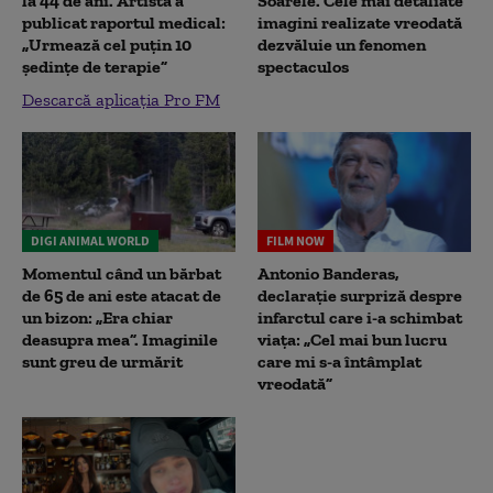
la 44 de ani. Artista a
Soarele. Cele mai detaliate
publicat raportul medical:
imagini realizate vreodată
„Urmează cel puțin 10
dezvăluie un fenomen
ședințe de terapie”
spectaculos
Descarcă aplicația Pro FM
DIGI ANIMAL WORLD
FILM NOW
Momentul când un bărbat
Antonio Banderas,
de 65 de ani este atacat de
declarație surpriză despre
un bizon: „Era chiar
infarctul care i-a schimbat
deasupra mea”. Imaginile
viața: „Cel mai bun lucru
sunt greu de urmărit
care mi s-a întâmplat
vreodată”