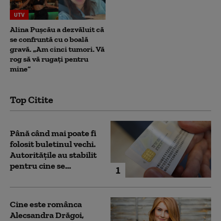
UTV
Alina Pușcău a dezvăluit că
se confruntă cu o boală
gravă. „Am cinci tumori. Vă
rog să vă rugați pentru
mine”
Top Citite
Până când mai poate fi
folosit buletinul vechi.
Autoritățile au stabilit
pentru cine se...
1
Cine este românca
Alecsandra Drăgoi,