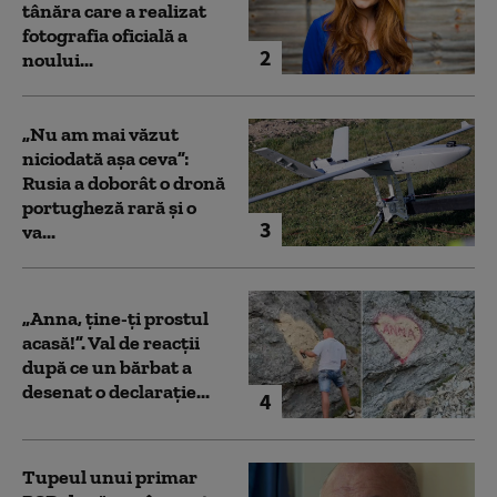
tânăra care a realizat
fotografia oficială a
2
noului...
„Nu am mai văzut
niciodată așa ceva”:
Rusia a doborât o dronă
portugheză rară și o
3
va...
„Anna, ţine-ţi prostul
acasă!”. Val de reacții
după ce un bărbat a
desenat o declarație...
4
Tupeul unui primar