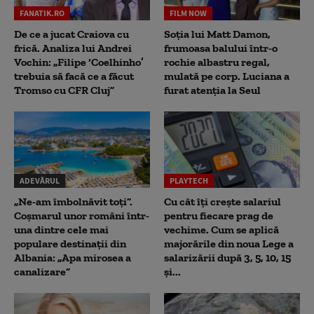
FANATIK.RO
FILM NOW
De ce a jucat Craiova cu
Soția lui Matt Damon,
frică. Analiza lui Andrei
frumoasa balului într-o
Vochin: „Filipe ‘Coelhinho’
rochie albastru regal,
trebuia să facă ce a făcut
mulată pe corp. Luciana a
Tromso cu CFR Cluj”
furat atenția la Seul
ADEVĂRUL
PLAYTECH
„Ne-am îmbolnăvit toți”.
Cu cât îți crește salariul
Coșmarul unor români într-
pentru fiecare prag de
una dintre cele mai
vechime. Cum se aplică
populare destinații din
majorările din noua Lege a
Albania: „Apa mirosea a
salarizării după 3, 5, 10, 15
canalizare”
și...