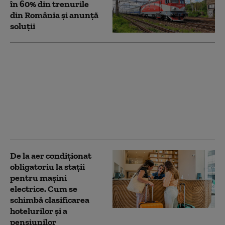
în 60% din trenurile
din România și anunță
soluții
De ce miroase urât
aerul condiționat când
îl pornești.
Avertismentul
medicilor privind
riscurile pentru
sănătate
De la aer condiționat
obligatoriu la stații
pentru mașini
electrice. Cum se
schimbă clasificarea
hotelurilor și a
pensiunilor