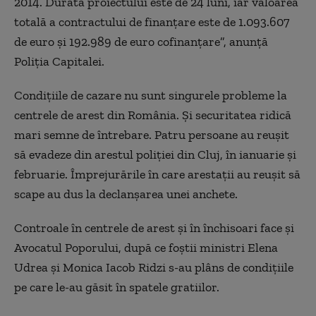
2014. Durata proiectului este de 24 luni, iar valoarea
totală a contractului de finanţare este de 1.093.607
de euro şi 192.989 de euro cofinanţare”, anunță
Poliţia Capitalei.
Condiţiile de cazare nu sunt singurele probleme la
centrele de arest din România. Şi securitatea ridică
mari semne de întrebare. Patru persoane au reuşit
să evadeze din arestul poliţiei din Cluj, în ianuarie şi
februarie. Împrejurările în care arestaţii au reuşit să
scape au dus la declanşarea unei anchete.
Controale în centrele de arest şi în închisoari face şi
Avocatul Poporului, după ce foştii ministri Elena
Udrea şi Monica Iacob Ridzi s-au plâns de condiţiile
pe care le-au găsit în spatele gratiilor.