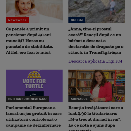
NEWSWEEK
DIGI FM
Ce pensie a primit un
„Anna, ţine-ţi prostul
pensionar după 40 ani
acasă!" Reacţii după ce un
munciți? Noroc cu
bărbat a desenat o
punctele de stabilitate.
declaraţie de dragoste pe o
Altfel, era foarte mică
stâncă, în Transfăgărăşan
Descarcă aplicația Digi FM
EDITIADEDIMINEATA.RO
ADEVARUL
Parlamentul European a
Reacția învățătoarei care a
lansat un joc gratuit în care
luat 4,90 la titularizare:
utilizatorii controlează o
„M-a trecut din iad în rai”.
campanie de dezinformare
La ce notă a ajuns după
contestație