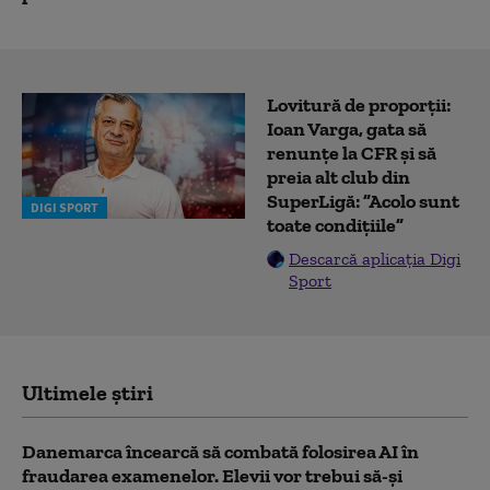
Lovitură de proporții:
Ioan Varga, gata să
renunțe la CFR și să
preia alt club din
SuperLigă: ”Acolo sunt
DIGI SPORT
toate condițiile”
Descarcă aplicația Digi
Sport
Ultimele știri
Danemarca încearcă să combată folosirea AI în
fraudarea examenelor. Elevii vor trebui să-şi