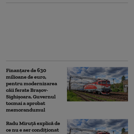
Cum reduce Dragoș
Pîslaru consumul de
energie în plină criză
energetică. Măsurile
aplicate acasă și în
instituțiile pe care le
conduce
Finanțare de 630
milioane de euro,
pentru modernizarea
căii ferate Braşov-
Sighişoara. Guvernul
tocmai a aprobat
memorandumul
Radu Miruţă explică de
ce nu e aer condiționat