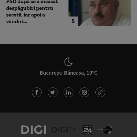
PSD după ce a încasat
despăgubiri pentru
secetă, iar apoi a
5
vândut...
București Băneasa, 19°C