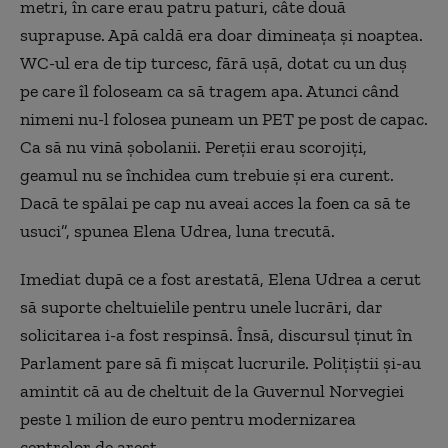
metri, în care erau patru paturi, câte două
suprapuse. Apă caldă era doar dimineaţa şi noaptea.
WC-ul era de tip turcesc, fără uşă, dotat cu un duş
pe care îl foloseam ca să tragem apa. Atunci când
nimeni nu-l folosea puneam un PET pe post de capac.
Ca să nu vină şobolanii. Pereţii erau scorojiţi,
geamul nu se închidea cum trebuie şi era curent.
Dacă te spălai pe cap nu aveai acces la foen ca să te
usuci”, spunea Elena Udrea, luna trecută.
Imediat după ce a fost arestată, Elena Udrea a cerut
să suporte cheltuielile pentru unele lucrări, dar
solicitarea i-a fost respinsă. Însă, discursul ţinut în
Parlament pare să fi mişcat lucrurile. Poliţiştii şi-au
amintit că au de cheltuit de la Guvernul Norvegiei
peste 1 milion de euro pentru modernizarea
centrelor de arest.