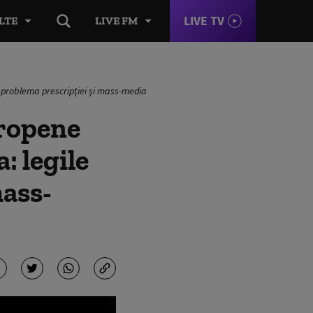
LIVE TV
LTE
LIVE FM
i, problema prescripției și mass-media
uropene
: legile
mass-