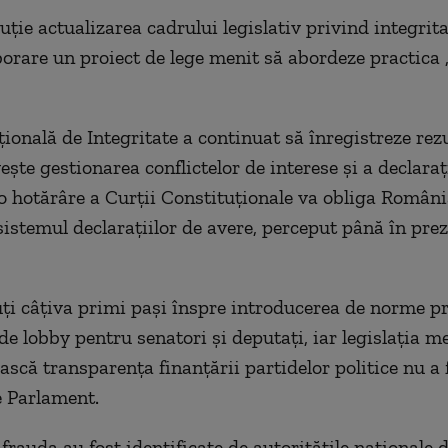
uție actualizarea cadrului legislativ privind integrita
borare un proiect de lege menit să abordeze practica 
ională de Integritate a continuat să înregistreze rezu
ește gestionarea conflictelor de interese și a declaraț
 o hotărâre a Curții Constituționale va obliga România
sistemul declarațiilor de avere, perceput până în prez
uți câțiva primi pași înspre introducerea de norme p
 de lobby pentru senatori și deputați, iar legislația m
scă transparența finanțării partidelor politice nu a 
 Parlament.
frauda au fost identificate de autoritățile naționale d