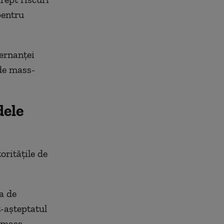
pentru
ernanței
 de mass-
dele
oritățile de
a de
-așteptatul
 mass-