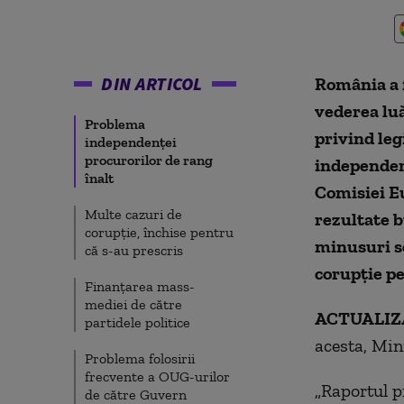
DIN ARTICOL
România a f
vederea luă
Problema
privind leg
independenței
procurorilor de rang
independenț
înalt
Comisiei Eu
Multe cazuri de
rezultate b
corupție, închise pentru
minusuri se
că s-au prescris
corupție pe
Finanțarea mass-
mediei de către
ACTUALIZA
partidele politice
acesta, Min
Problema folosirii
frecvente a OUG-urilor
„Raportul p
de către Guvern