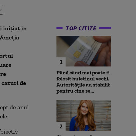
e
TOP CITITE
 inițiat în
 Veneția
ortul
1
nuare
Până când mai poate fi
tre
folosit buletinul vechi.
 cazuri de
Autoritățile au stabilit
pentru cine se...
rept de anul
le:
2
biectiv