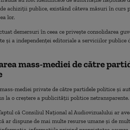
 de achiziții publice, existând câteva măsuri în curs 
ea lor.
ctuat demersuri în ceea ce privește consolidarea guv
e și a independenței editoriale a serviciilor publice
area mass-mediei de către parti
e
mass-mediei private de către partidele politice și aut
s la o creștere a publicității politice netransparente.
faptul că Consiliul Național al Audiovizualului ar ave
că ar dispune de mai multe resurse umane și de mult
informatic, informațiile privind proprietatea asupra