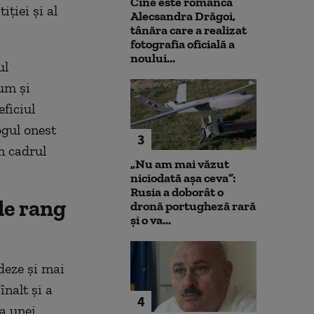
Cine este românca
ției și al
Alecsandra Drăgoi,
tânăra care a realizat
fotografia oficială a
noului...
ul
cum și
eficiul
ogul onest
3
n cadrul
„Nu am mai văzut
niciodată așa ceva”:
Rusia a doborât o
de rang
dronă portugheză rară
și o va...
deze și mai
înalt și a
4
ea unei