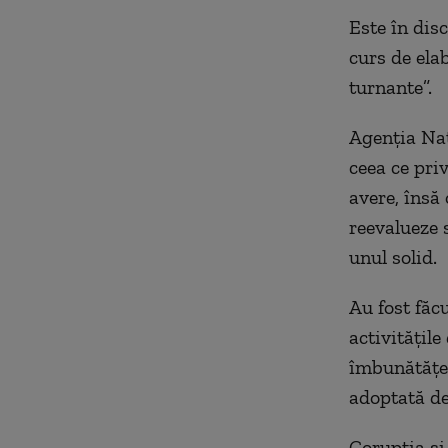
Este în disc
curs de ela
turnante”.
Agenția Naț
ceea ce priv
avere, însă
reevalueze 
unul solid.
Au fost făc
activitățile
îmbunătățea
adoptată de
Corupția și 