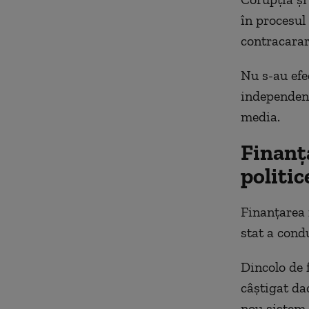
în procesul
contracarar
Nu s-au efe
independent
media.
Finanț
politic
Finanțarea 
stat a condu
Dincolo de 
câștigat da
nou sistem 