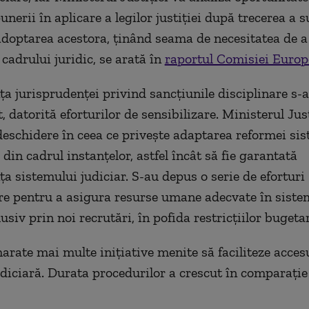
unerii în aplicare a legilor justiției după trecerea a s
adoptarea acestora, ținând seama de necesitatea de 
 cadrului juridic, se arată în
raportul Comisiei Euro
a jurisprudenței privind sancțiunile disciplinare s-a
 datorită eforturilor de sensibilizare. Ministerul Just
eschidere în ceea ce privește adaptarea reformei sis
din cadrul instanțelor, astfel încât să fie garantată
a sistemului judiciar. S-au depus o serie de eforturi
e pentru a asigura resurse umane adecvate în siste
clusiv prin noi recrutări, în pofida restricțiilor bugeta
arate mai multe inițiative menite să faciliteze accesu
udiciară. Durata procedurilor a crescut în comparație