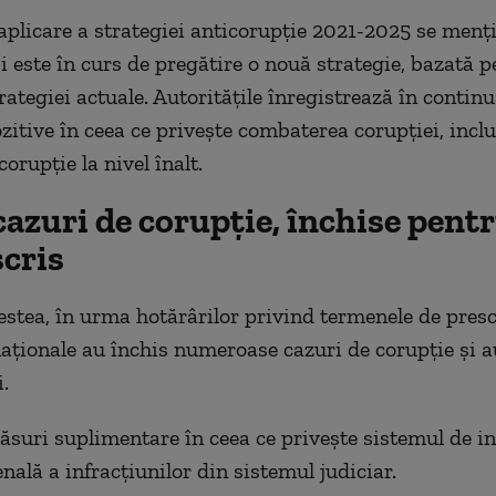
aplicare a strategiei anticorupție 2021-2025 se menți
i este în curs de pregătire o nouă strategie, bazată p
rategiei actuale. Autoritățile înregistrează în contin
zitive în ceea ce privește combaterea corupției, inclu
corupție la nivel înalt.
azuri de corupție, închise pentr
scris
estea, în urma hotărârilor privind termenele de presc
naționale au închis numeroase cazuri de corupție și a
.
ăsuri suplimentare în ceea ce privește sistemul de in
nală a infracțiunilor din sistemul judiciar.