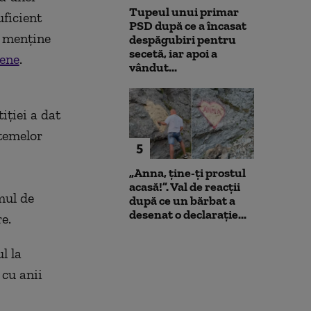
Tupeul unui primar
uficient
PSD după ce a încasat
a menține
despăgubiri pentru
secetă, iar apoi a
pene
.
vândut...
iției a dat
temelor
5
„Anna, ţine-ţi prostul
acasă!”. Val de reacții
mul de
după ce un bărbat a
desenat o declarație...
re.
l la
 cu anii