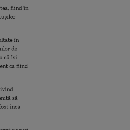
tea, fiind în
„ușilor
ltate în
iilor de
 să își
ent ca fiind
rivind
enită să
fost încă
rept riscuri