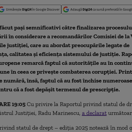
Urmărește
Digi24
în Google Discover
Adaugă
Digi24
ca sursă preferată în Googl
ăcut pași semnificativi către finalizarea procesului
rii în considerare a recomandărilor Comisiei de la
ile justiției, care au abordat preocupările legate de
a, calitatea și eficiența sistemului de justiție.
Rap
ropene remarcă faptul că autoritățile au în conti
une în ceea ce privește combaterea corupției. Prin
 numără, însă, faptul că au fost închise numeroase
ntru că a fost depășit termenul de prescripție.
RE 19:05
Cu privire la Raportul privind statul de d
istrul Justiției, Radu Marinescu,
a declarat
următoare
rivind statul de drept – ediția 2025 notează în mod o