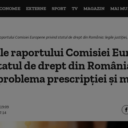
CONOMIE
EXTERNE
SPORT
TV
MAGAZIN
MAI MU
raportului Comisiei Europene privind statul de drept din România: legile justiție
le raportului Comisiei E
tatul de drept din România
, problema prescripției și 
 19:09
7:14