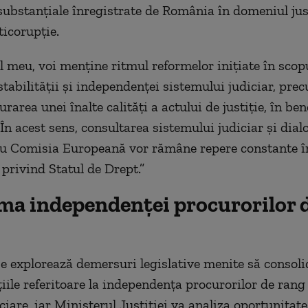
substanțiale înregistrate de România în domeniul justi
ticorupție.
 meu, voi menține ritmul reformelor inițiate în scop
stabilității și independenței sistemului judiciar, pre
rarea unei înalte calități a actului de justiție, în ben
 În acest sens, consultarea sistemului judiciar și dial
cu Comisia Europeană vor rămâne repere constante î
 privind Statul de Drept.”
ma independenței procurorilor 
se explorează demersuri legislative menite să consoli
iile referitoare la independența procurorilor de rang 
iciare, iar Ministerul Justiției va analiza oportunitat