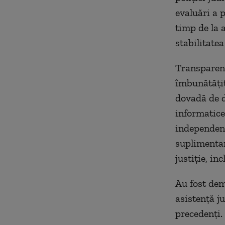
evaluări a p
timp de la 
stabilitatea
Transparenț
îmbunătățit,
dovadă de d
informatice 
independenț
suplimentar
justiție, in
Au fost dem
asistență j
precedenți.