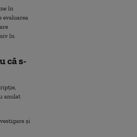
ne în
e evaluarea
uare
siv în
u că s-
ripție,
u anulat
vestigare și