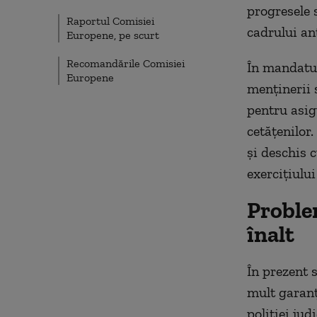
progresele 
Raportul Comisiei
cadrului an
Europene, pe scurt
Recomandările Comisiei
În mandatul
Europene
menținerii 
pentru asigu
cetățenilor.
și deschis 
exercițiului
Proble
înalt
În prezent 
mult garanț
poliției jud