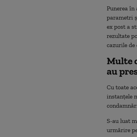
Punerea în 
parametri ș
ex post a st
rezultate po
cazurile de 
Multe c
au pre
Cu toate ac
instanțele 
condamnări
S-au luat m
urmărire pe