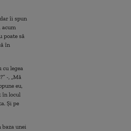
 dar îi spun
ă, acum
u poate să
că în
u cu legea
?” -, „Mă
ropune eu,
 în locul
a. Și pe
n baza unei