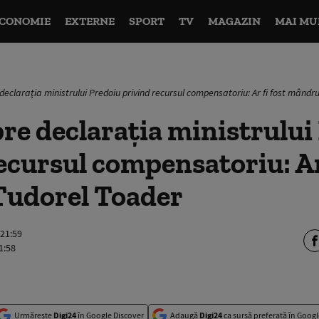
CONOMIE
EXTERNE
SPORT
TV
MAGAZIN
MAI MU
declarația ministrului Predoiu privind recursul compensatoriu: Ar fi fost mândr
re declarația ministrului
ecursul compensatoriu: Ar 
udorel Toader
 21:59
1:58
Urmărește
Digi24
în Google Discover
Adaugă
Digi24
ca sursă preferată în Googl