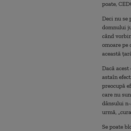
poate, CEDO
Deci nu se 
domnului jur
când vorbim
omoare pe ci
această țar
Dacă acest 
astaîn efec
preocupă efe
care nu sunt
dânsului n-
urmă, „curat
Se poate bl