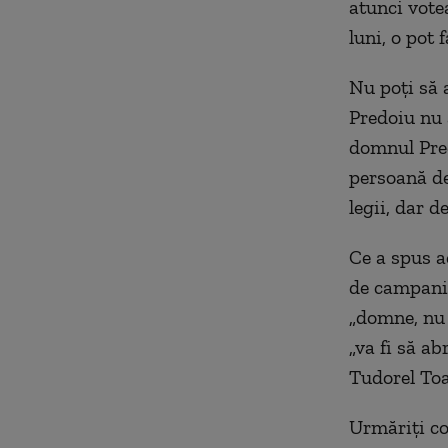
atunci vote
luni, o pot 
Nu poți să 
Predoiu nu a
domnul Pred
persoană de
legii, dar d
Ce a spus a
de campanie
„domne, nu 
„va fi să ab
Tudorel Toa
Urmăriți co