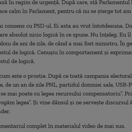
ază în regim de urgență. După care, stă Parlamentul li
face calm în Parlament, pentru că nu se șterge tot am 
ai consens cu PSD-ul. Ei asta au vrut întotdeauna. 
re absolut nicio logică în ce spune. Nu înțeleg. Eu îl
oiu de ani de zile, de când a mai fost ministru. În ge
stul de logică. Cenușiu în comportament și exprimare
estul de logică.
cum este o prostie. După ce toată campania electorală
, de un an de zile PNL, partidul domniei sale, USR
se mai poate cu legea recursului compensatoriu”. Pr
rogăm legea”. Și vine dânsul și ne servește discursul 
der.
mentariul complet în materialul video de mai sus.