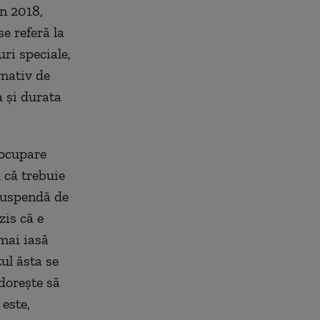
n 2018,
e referă la
uri speciale,
rmativ de
a și durata
eocupare
 că trebuie
e suspendă de
zis că e
mai iasă
ul ăsta se
dorește să
este,