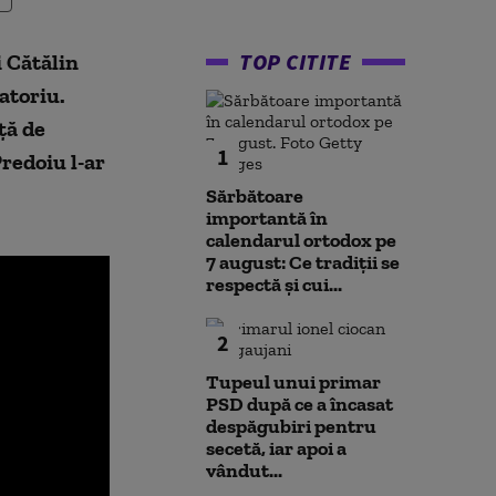
TOP CITITE
i Cătălin
atoriu.
ță de
1
redoiu l-ar
Sărbătoare
importantă în
calendarul ortodox pe
7 august: Ce tradiții se
respectă și cui...
2
Tupeul unui primar
PSD după ce a încasat
despăgubiri pentru
secetă, iar apoi a
vândut...