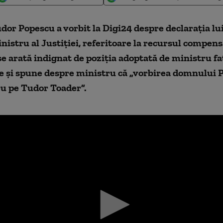
dor Popescu a vorbit la Digi24 despre declarația lu
nistru al Justiției, referitoare la recursul compens
e arată indignat de poziția adoptată de ministru fa
e și spune despre ministru că „vorbirea domnului P
u pe Tudor Toader”.