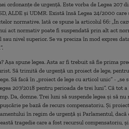
unei ordonanțe de urgență. Este vorba de Legea 207 di
SD, ALDE și UDMR. Există însă Legea 24/2000 care s
telor normative. Iată ce spune la articolul 66: „În caz
nui act normativ poate fi suspendată prin alt act no
el sau nivel superior. Se va preciza în mod expres dat
”.
? Așa spune legea. Asta ar fi trebuit să fie prima pr
rist. Să trimită de urgență un proiect de lege, pentru
 lege. Să facă în „proiect de lege cu articol unic” - „s
legea 207/2018 pentru perioada de trei luni”. Că tot a 
imp. Da, domne. Trei luni să suspende legea și să nu 
pușcărie pe bază de recurs compensatoriu. Și proiect
lamentului în regim de urgență și Parlamentul, dacă 
eastă tragedie care a fost recursul compensatoriu, și 