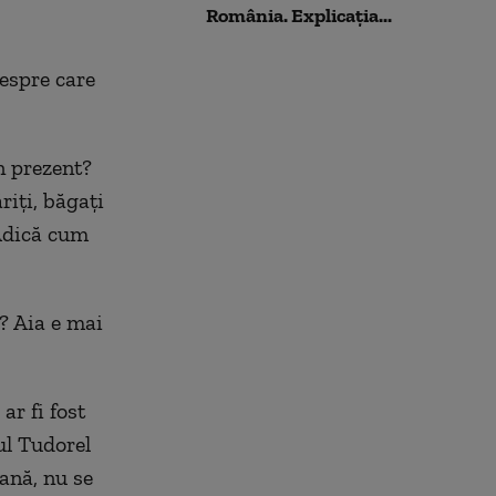
România. Explicația...
despre care
n prezent?
riți, băgați
 Adică cum
? Aia e mai
r fi fost
ul Tudorel
ană, nu se