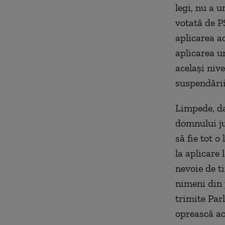
legi, nu a 
votată de P
aplicarea ac
aplicarea u
același niv
suspendării
Limpede, da
domnului ju
să fie tot o
la aplicare 
nevoie de t
nimeni din 
trimite Par
oprească ac