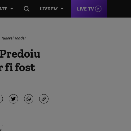
LIVE TV
LTE
LIVE FM
u Tudorel Toader
 Predoiu
fi fost
e