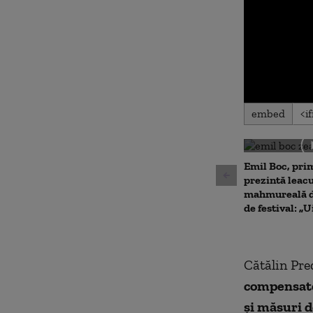
0
embed
seconds
of
0
seconds
Volu
90%
Emil Boc, prim
prezintă leac
mahmureală d
de festival: „U
Cătălin Pred
compensator
și măsuri d