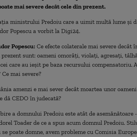
poate mai severe decât cele din prezent.
ația ministrului Predoiu care a uimit multă lume și 
dor Popescu a vorbit la Digi24.
udor Popescu:
Ce efecte colaterale mai severe decât î
 prezent sunt: oameni omorâți, violați, agresați, tâlhă
e cei care au ieșit pe baza recursului compensatoriu.
 Ce mai severe?
ânia amenzi e mai sever decât moartea unor oameni
ne dă CEDO în judecată?
bire a domnului Predoiu este atât de asemănătoare - a
rel Toader de ce a spus acum domnul Predoiu. Stil
u se poate domne, avem probleme cu Comisia Europe