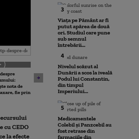
3
Viața pe Pământ ar fi
putut apărea de două
ori. Studiul care pune
sub semnul
întrebării...
4
Nivelul scăzut al
Dunării a scos la iveală
 despre
Antrenament cu miză:
Podul lui Constantin,
10 luni de la ex
umului:
pușcașii marini români au
din timpul
Rahova: Oameni
ște nota de
testat vehiculele de asalt
Imperiului...
așteaptă să intr
taxare, fie prin
amfibiu AAV-7 alături de
Primarul Cipri
militarii SUA
„Am comandat 
5
recursului
Medicamentele
Colebil și Panzcebil au
ile cu CEDO
fost retrase din
ce la efecte
farmaciile din