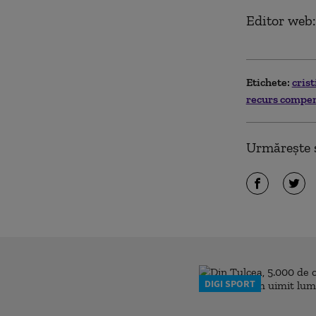
Editor web:
Etichete:
cris
recurs compe
Urmărește ș
DIGI SPORT