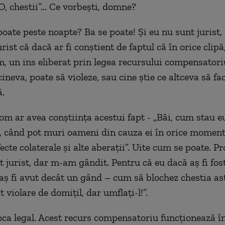
, chestii”... Ce vorbești, domne?
poate peste noapte? Ba se poate! Și eu nu sunt jurist,
ist că dacă ar fi conștient de faptul că în orice clip
, un ins eliberat prin legea recursului compensatori
neva, poate să violeze, sau cine știe ce altceva să fa
ă.
om ar avea conștiința acestui fapt - „Băi, cum stau e
t, când pot muri oameni din cauza ei în orice moment
cte colaterale și alte aberații”. Uite cum se poate. P
 jurist, dar m-am gândit. Pentru că eu dacă aș fi fost
aș fi avut decât un gând – cum să blochez chestia ast
 violare de domițil, dar umflați-l!”.
oca legal. Acest recurs compensatoriu funcționează î