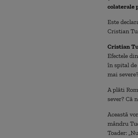
colaterale 
Este declar
Cristian Tu
Cristian T
Efectele din
în spital d
mai severe?
A plăti Rom
sever? Că 
Această vor
mândru Tudo
Toader: „N