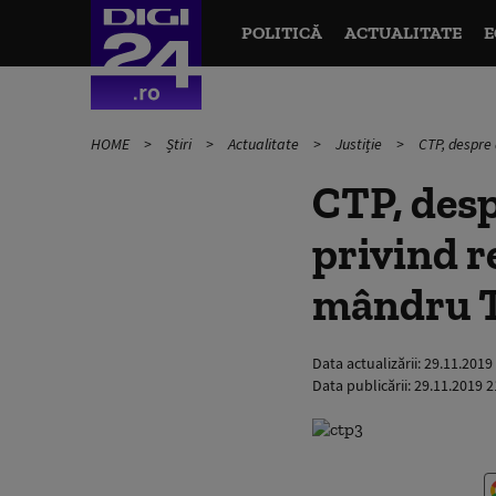
POLITICĂ
ACTUALITATE
E
HOME
Știri
Actualitate
Justiție
CTP, despre 
CTP, desp
privind r
mândru T
Data actualizării:
29.11.2019
Data publicării:
29.11.2019 2