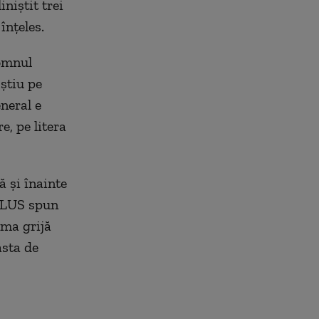
niștit trei
înțeles.
Domnul
 știu pe
neral e
, pe litera
 și înainte
-PLUS spun
ima grijă
ăsta de