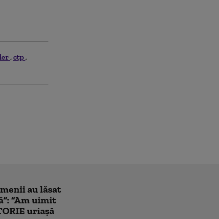
der
ctp
amenii au lăsat
ă”: ”Am uimit
TORIE uriașă