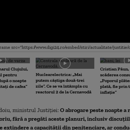
me
arul Clujului,
Cristian Păun,
Nuclearelectrica: „Mai
ul pentru
scăderea cons
putem câștiga două-trei
upă o noapte
„Poporul plăte
zile”. Ce se va întâmpla cu
itați de cafea”
plată, fie prin 
reactorul 2 de la Cernavodă
inflație”
oiu, ministrul Justiției:
O abrogare peste noapte a 
iu, fără a pregăti aceste planuri, inclusiv discuți
e extindere a capacității din penitenciare, ar condu