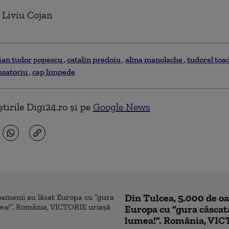
 Liviu Cojan
tian tudor popescu
catalin predoiu
alina manolache
tudorel toa
nsatoriu
cap limpede
tirile Digi24.ro și pe
Google News
Din Tulcea, 5.000 de o
Europa cu ”gura căscat
lumea!”. România, VIC