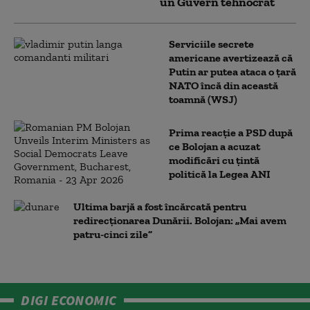
un Guvern tehnocrat
Serviciile secrete
americane avertizează că
Putin ar putea ataca o țară
NATO încă din această
toamnă (WSJ)
Prima reacție a PSD după
ce Bolojan a acuzat
modificări cu țintă
politică la Legea ANI
Ultima barjă a fost încărcată pentru
redirecționarea Dunării. Bolojan: „Mai avem
patru-cinci zile”
DIGI ECONOMIC