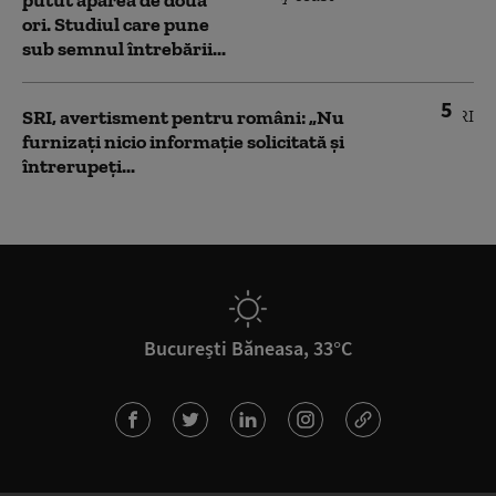
putut apărea de două
ori. Studiul care pune
sub semnul întrebării...
5
SRI, avertisment pentru români: „Nu
furnizați nicio informație solicitată și
întrerupeți...
București Băneasa, 33°C