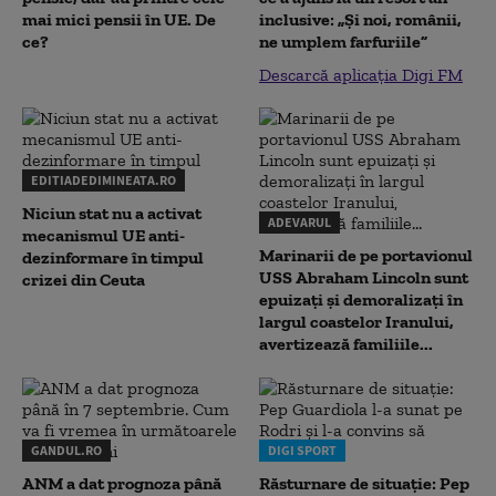
mai mici pensii în UE. De
inclusive: „Și noi, românii,
ce?
ne umplem farfuriile”
Descarcă aplicația Digi FM
EDITIADEDIMINEATA.RO
Niciun stat nu a activat
ADEVARUL
mecanismul UE anti-
Marinarii de pe portavionul
dezinformare în timpul
USS Abraham Lincoln sunt
crizei din Ceuta
epuizați și demoralizați în
largul coastelor Iranului,
avertizează familiile...
GANDUL.RO
DIGI SPORT
ANM a dat prognoza până
Răsturnare de situație: Pep