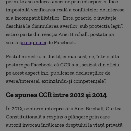
permite ascunderea averilor prin interpuși și face
imposibilă verificarea reală a conflictelor de interese
și a incompatibilităților. Este, practic, o invitație
deschisă la disimularea averilor, sub protecția legii”,
este o parte din reacția Anei Birchall, postată joi
seară
pe pagina ei
de Facebook.
Fostul ministru al Justiției mai susține, într-o altă
postare pe Facebook, că CCR s-a „sesizat din oficiu
pe acest aspect (n.r. publicarea declarațiilor de
avere/interese), extinzându-și competențele”.
Ce spunea CCR între 2012 și 2014
În 2012, conform interpretării Anei Birchall, Curtea
Constituțională a respins o plângere prin care
autorii invocau încălcarea dreptului la viață privată