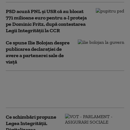
PSD acuză PNL şi USR că au blocat
771 milioane euro pentru a-l proteja
pe Dominic Fritz, după contestarea
Legii Integrității la CCR
Ce spune Ilie Bolojan despre
publicarea declarației de
avere a partenerei sale de
viață
USR și PNL au contestat
Legea Integrității la CCR.
Milioane de euro din PNRR, în
pericol
Ce schimbări propune
Legea Integrității.
Digitalizarea