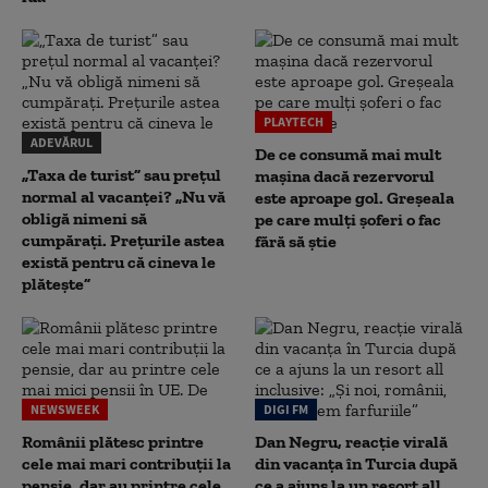
PLAYTECH
ADEVĂRUL
De ce consumă mai mult
„Taxa de turist” sau prețul
mașina dacă rezervorul
normal al vacanței? „Nu vă
este aproape gol. Greșeala
obligă nimeni să
pe care mulți șoferi o fac
cumpărați. Prețurile astea
fără să știe
există pentru că cineva le
plătește”
NEWSWEEK
DIGI FM
Românii plătesc printre
Dan Negru, reacție virală
cele mai mari contribuții la
din vacanța în Turcia după
pensie, dar au printre cele
ce a ajuns la un resort all