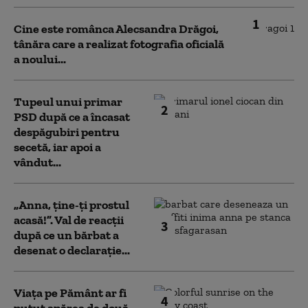
1
Cine este românca Alecsandra Drăgoi,
tânăra care a realizat fotografia oficială
a noului...
Tupeul unui primar
2
PSD după ce a încasat
despăgubiri pentru
secetă, iar apoi a
vândut...
„Anna, ţine-ţi prostul
acasă!”. Val de reacții
3
după ce un bărbat a
desenat o declarație...
Viața pe Pământ ar fi
4