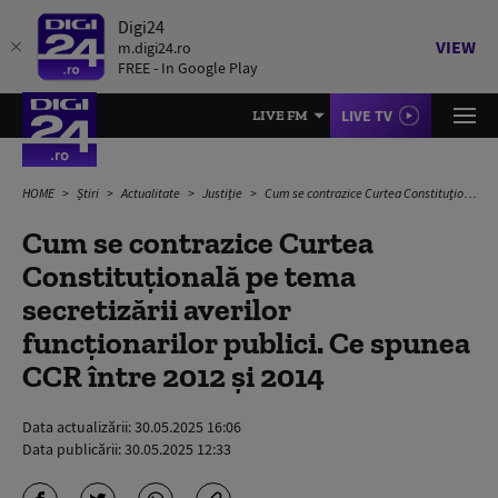
Digi24
VIEW
m.digi24.ro
FREE - In Google Play
LIVE TV
LIVE FM
HOME
Știri
Actualitate
Justiție
Cum se contrazice Curtea Constituțională pe tema secretizării averilor funcționarilor publici. Ce spunea CCR între 2012 și 2014
Cum se contrazice Curtea
Constituțională pe tema
secretizării averilor
funcționarilor publici. Ce spunea
CCR între 2012 și 2014
Data actualizării:
30.05.2025 16:06
Data publicării:
30.05.2025 12:33