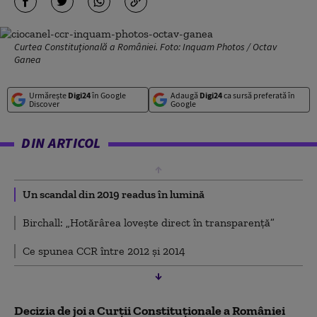
Curtea Constituțională a României. Foto: Inquam Photos / Octav
Ganea
Urmărește
Digi24
în Google
Adaugă
Digi24
ca sursă preferată în
Discover
Google
DIN ARTICOL
Un scandal din 2019 readus în lumină
Birchall: „Hotărârea lovește direct în transparență”
Ce spunea CCR între 2012 și 2014
Decizia de joi a Curții Constituționale a României