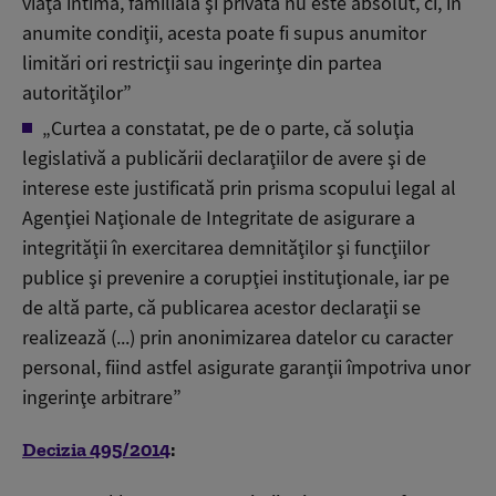
viaţă intimă, familială şi privată nu este absolut, ci, în
anumite condiţii, acesta poate fi supus anumitor
limitări ori restricţii sau ingerinţe din partea
autorităţilor”
„Curtea a constatat, pe de o parte, că soluţia
legislativă a publicării declaraţiilor de avere şi de
interese este justificată prin prisma scopului legal al
Agenţiei Naţionale de Integritate de asigurare a
integrităţii în exercitarea demnităţilor şi funcţiilor
publice şi prevenire a corupţiei instituţionale, iar pe
de altă parte, că publicarea acestor declaraţii se
realizează (...) prin anonimizarea datelor cu caracter
personal, fiind astfel asigurate garanţii împotriva unor
ingerinţe arbitrare”
Decizia 495/2014
: