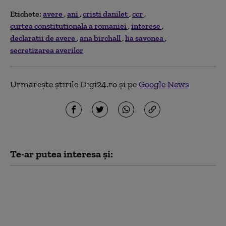
Etichete:
avere
ani
cristi danilet
ccr
curtea constitutionala a romaniei
interese
declaratii de avere
ana birchall
lia savonea
secretizarea averilor
Urmărește știrile Digi24.ro și pe
Google News
Te-ar putea interesa și:
Bolojan, despre contestarea
legii ANI la CCR: E necesară o
verificare. Modificările au
fost făcute cu țintă politică