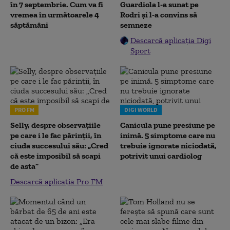
în 7 septembrie. Cum va fi
Guardiola l-a sunat pe
vremea în următoarele 4
Rodri și l-a convins să
săptămâni
semneze
Descarcă aplicația Digi
Sport
PRO FM
DIGI WORLD
Selly, despre observațiile
Canicula pune presiune pe
pe care i le fac părinții, în
inimă. 5 simptome care nu
ciuda succesului său: „Cred
trebuie ignorate niciodată,
că este imposibil să scapi
potrivit unui cardiolog
de asta”
Descarcă aplicația Pro FM