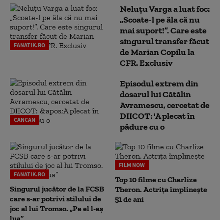
Neluțu Varga a luat foc:
„Scoate-l pe ăla că nu
mai suport!”. Care este
singurul transfer făcut
FANATIK.RO
de Marian Copilu la
CFR. Exclusiv
Episodul extrem din
dosarul lui Cătălin
Avramescu, cercetat de
DIICOT: 'A plecat în
CANCAN
pădure cu o
FILM NOW
FANATIK.RO
Top 10 filme cu Charlize
Singurul jucător de la FCSB
Theron. Actrița împlinește
care s-ar potrivi stilului de
51 de ani
joc al lui Tromso. „Pe el l-aș
lua”