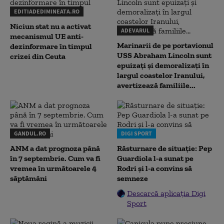
EDITIADEDIMINEATA.RO
Niciun stat nu a activat
ADEVARUL
mecanismul UE anti-
Marinarii de pe portavionul
dezinformare în timpul
USS Abraham Lincoln sunt
crizei din Ceuta
epuizați și demoralizați în
largul coastelor Iranului,
avertizează familiile...
GANDUL.RO
DIGI SPORT
ANM a dat prognoza până
Răsturnare de situație: Pep
în 7 septembrie. Cum va fi
Guardiola l-a sunat pe
vremea în următoarele 4
Rodri și l-a convins să
săptămâni
semneze
Descarcă aplicația Digi
Sport