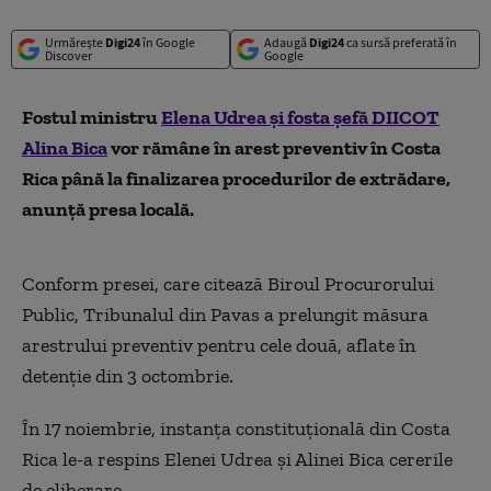
Urmărește
Digi24
în Google
Adaugă
Digi24
ca sursă preferată în
Discover
Google
Fostul ministru
Elena Udrea şi fosta şefă DIICOT
Alina Bica
vor rămâne în arest preventiv în Costa
Rica până la finalizarea procedurilor de extrădare,
anunţă presa locală.
Conform presei, care citează Biroul Procurorului
Public, Tribunalul din Pavas a prelungit măsura
arestrului preventiv pentru cele două, aflate în
detenţie din 3 octombrie.
În 17 noiembrie, instanţa constituţională din Costa
Rica le-a respins Elenei Udrea şi Alinei Bica cererile
de eliberare.