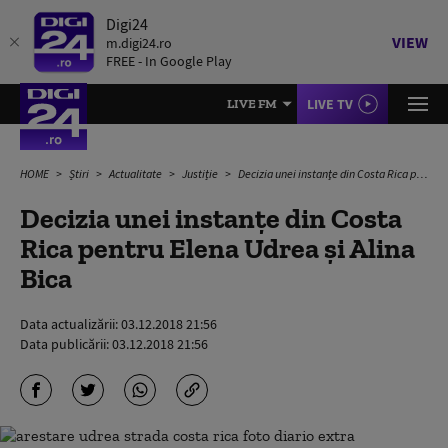
Digi24
VIEW
m.digi24.ro
FREE - In Google Play
LIVE TV
LIVE FM
HOME
Știri
Actualitate
Justiție
Decizia unei instanţe din Costa Rica pentru Elena Udrea şi Alina Bica
Decizia unei instanţe din Costa
Rica pentru Elena Udrea şi Alina
Bica
Data actualizării:
03.12.2018 21:56
Data publicării:
03.12.2018 21:56