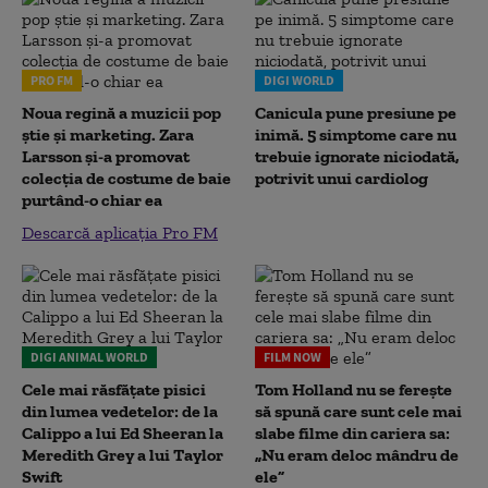
PRO FM
DIGI WORLD
Noua regină a muzicii pop
Canicula pune presiune pe
știe și marketing. Zara
inimă. 5 simptome care nu
Larsson și-a promovat
trebuie ignorate niciodată,
colecția de costume de baie
potrivit unui cardiolog
purtând-o chiar ea
Descarcă aplicația Pro FM
DIGI ANIMAL WORLD
FILM NOW
Cele mai răsfățate pisici
Tom Holland nu se ferește
din lumea vedetelor: de la
să spună care sunt cele mai
Calippo a lui Ed Sheeran la
slabe filme din cariera sa:
Meredith Grey a lui Taylor
„Nu eram deloc mândru de
Swift
ele”