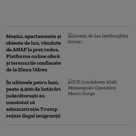
pregătește un „război
juridic” pentru a slăbi
Occidentul
Mașini, apartamente și
obiecte de lux, vândute
de ANAF la preț redus.
Platforma online oferă
și terenurile confiscate
de la Elena Udrea
În ultimele patru luni,
peste 4.400 de hotărâri
judecătorești au
constatat că
administrația Trump
reține ilegal imigranții
Restrângerea libertăţii