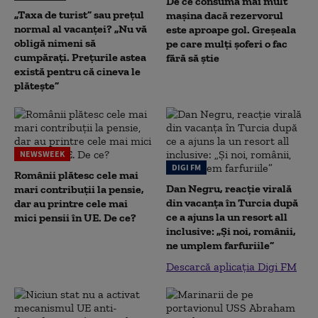
De ce consumă mai mult
„Taxa de turist” sau prețul
mașina dacă rezervorul
normal al vacanței? „Nu vă
este aproape gol. Greșeala
obligă nimeni să
pe care mulți șoferi o fac
cumpărați. Prețurile astea
fără să știe
există pentru că cineva le
plătește”
NEWSWEEK
DIGI FM
Românii plătesc cele mai
Dan Negru, reacție virală
mari contribuții la pensie,
din vacanța în Turcia după
dar au printre cele mai
ce a ajuns la un resort all
mici pensii în UE. De ce?
inclusive: „Și noi, românii,
ne umplem farfuriile”
Descarcă aplicația Digi FM