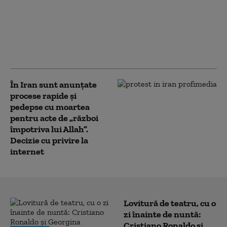
de exprimare în
Germania, în vizorul
raportorului special al
ONU pentru libertatea
de opinie
În Iran sunt anunțate
procese rapide şi
pedepse cu moartea
pentru acte de „război
împotriva lui Allah”.
Decizie cu privire la
internet
Lovitură de teatru, cu o
zi înainte de nuntă:
Cristiano Ronaldo și