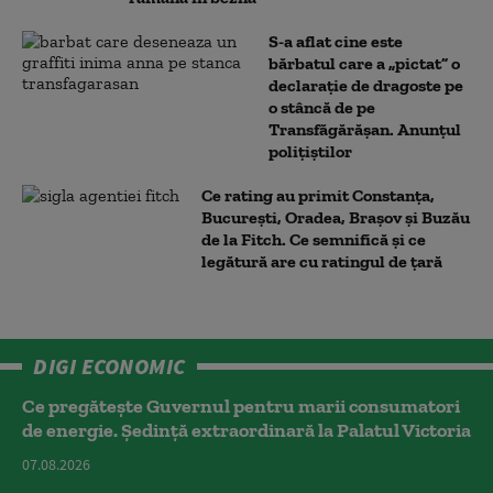
S-a aflat cine este
bărbatul care a „pictat” o
declarație de dragoste pe
o stâncă de pe
Transfăgărășan. Anunțul
polițiștilor
Ce rating au primit Constanța,
București, Oradea, Brașov și Buzău
de la Fitch. Ce semnifică și ce
legătură are cu ratingul de țară
DIGI ECONOMIC
Ce pregătește Guvernul pentru marii consumatori
de energie. Ședință extraordinară la Palatul Victoria
07.08.2026