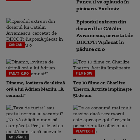
Pancu îl va aplauda în
picioare. Exclusiv
Episodul extrem din
dosarul lui Cătălin
Avramescu, cercetat de
DIICOT: 'A plecat în
CANCAN
pădure cu o
FANATIK.RO
FILM NOW
Dinamo, lovitura de ultimă
Top 10 filme cu Charlize
oră a lui Adrian Mazilu. „A
Theron. Actrița împlinește
semnat!”
51 de ani
PLAYTECH
ADEVĂRUL