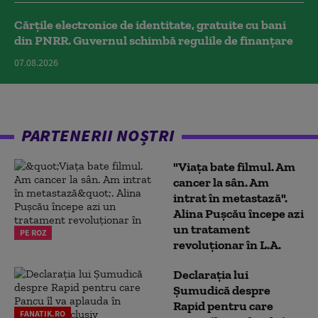
Cărțile electronice de identitate, gratuite cu bani
din PNRR. Guvernul schimbă regulile de finanțare
07.08.2026
PARTENERII NOȘTRI
"Viața bate filmul. Am
cancer la sân. Am
intrat în metastază".
Alina Pușcău începe azi
un tratament
PE ROZ
revoluționar în L.A.
Declarația lui
Șumudică despre
Rapid pentru care
FANATIK.RO