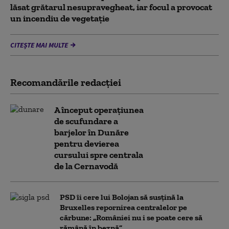
lăsat grătarul nesupravegheat, iar focul a provocat
un incendiu de vegetaţie
CITEȘTE MAI MULTE
Recomandările redacţiei
A început operațiunea
de scufundare a
barjelor în Dunăre
pentru devierea
cursului spre centrala
de la Cernavodă
PSD îi cere lui Bolojan să susțină la
Bruxelles repornirea centralelor pe
cărbune: „României nu i se poate cere să
rămână în beznă”