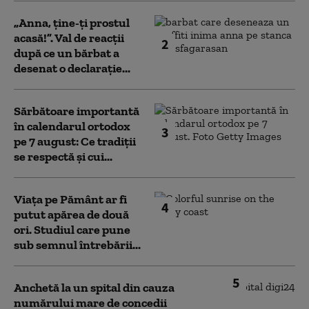
„Anna, ţine-ţi prostul
acasă!”. Val de reacții
2
după ce un bărbat a
desenat o declarație...
Sărbătoare importantă
în calendarul ortodox
3
pe 7 august: Ce tradiții
se respectă și cui...
Viața pe Pământ ar fi
4
putut apărea de două
ori. Studiul care pune
sub semnul întrebării...
5
Anchetă la un spital din cauza
numărului mare de concedii