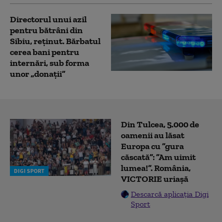
Directorul unui azil
pentru bătrâni din
Sibiu, reținut. Bărbatul
cerea bani pentru
internări, sub forma
unor „donații”
Din Tulcea, 5.000 de
oamenii au lăsat
Europa cu ”gura
căscată”: ”Am uimit
lumea!”. România,
DIGI SPORT
VICTORIE uriașă
Descarcă aplicația Digi
Sport