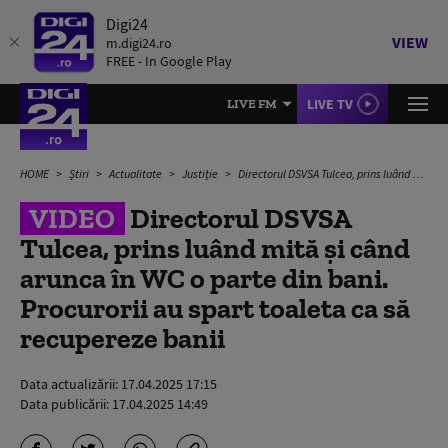
Digi24
VIEW
m.digi24.ro
FREE - In Google Play
LIVE TV
LIVE FM
HOME
Știri
Actualitate
Justiție
Directorul DSVSA Tulcea, prins luând mită și când arunca în WC o parte din bani. Procurorii au spart toaleta ca să recupereze banii
VIDEO
Directorul DSVSA
Tulcea, prins luând mită și când
arunca în WC o parte din bani.
Procurorii au spart toaleta ca să
recupereze banii
Data actualizării:
17.04.2025 17:15
Data publicării:
17.04.2025 14:49