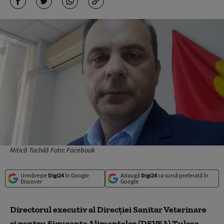
Mitică Tuchilă Foto: Facebook
Urmărește
Digi24
în Google
Adaugă
Digi24
ca sursă preferată în
Discover
Google
Directorul executiv al Direcţiei Sanitar Veterinare
şi pentru Siguranţa Alimentelor (DSVSA) Tulcea,