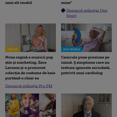
unui alt imobil
mine”
Descarcă aplicația Digi
Sport
PRO FM
DIGI WORLD
Noua regină a muzicii pop
Canicula pune presiune pe
știe și marketing. Zara
inimă. 5 simptome care nu
Larsson și-a promovat
trebuie ignorate niciodată,
colecția de costume de baie
potrivit unui cardiolog
purtând-o chiar ea
Descarcă aplicația Pro FM