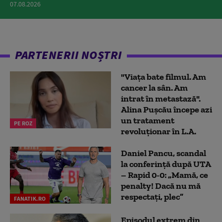
07.08.2026
PARTENERII NOȘTRI
"Viața bate filmul. Am
cancer la sân. Am
intrat în metastază".
Alina Pușcău începe azi
un tratament
PE ROZ
revoluționar în L.A.
Daniel Pancu, scandal
la conferință după UTA
– Rapid 0-0: „Mamă, ce
penalty! Dacă nu mă
respectați, plec”
FANATIK.RO
Episodul extrem din