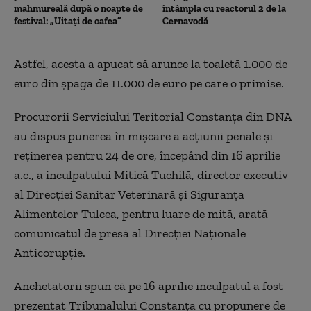
mahmureală după o noapte de
întâmpla cu reactorul 2 de la
festival: „Uitați de cafea”
Cernavodă
Astfel, acesta a apucat să arunce la toaletă 1.000 de
euro din șpaga de 11.000 de euro pe care o primise.
Procurorii Serviciului Teritorial Constanţa din DNA
au dispus punerea în mişcare a acţiunii penale şi
reţinerea pentru 24 de ore, începând din 16 aprilie
a.c., a inculpatului Mitică Tuchilă, director executiv
al Direcţiei Sanitar Veterinară şi Siguranţa
Alimentelor Tulcea, pentru luare de mită, arată
comunicatul de presă al Direcției Naționale
Anticorupție.
Anchetatorii spun că pe 16 aprilie inculpatul a fost
prezentat Tribunalului Constanţa cu propunere de