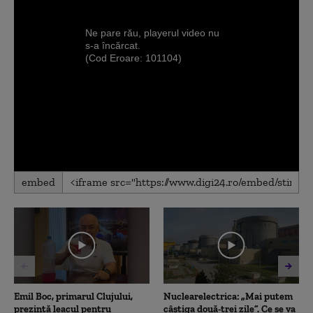
Ne pare rău, playerul video nu
s-a încărcat.
(Cod Eroare: 101104)
embed
Emil Boc, primarul Clujului,
Nuclearelectrica: „Mai putem
prezintă leacul pentru
câștiga două-trei zile”. Ce se va