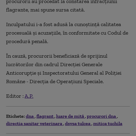
procurorii au procedat la constarea infracţiunii
flagrante, mai spune sursa citată.
Inculpatului i-a fost adusă la cunoștință calitatea
procesuală şi acuzaţiile, în conformitate cu Codul de
procedură penală.
În cauză, procurorii beneficiază de sprijinul
lucrătorilor din cadrul Direcţiei Generale
Anticorupţie şi Inspectoratului General al Poliţiei
Române - Direcţia de Operaţiuni Speciale.
Editor :
A.P.
Etichete:
dna
flagrant
luare de mită
procurori dna
directia sanitar veterinara
dsvsa tulcea
mitica tuchila