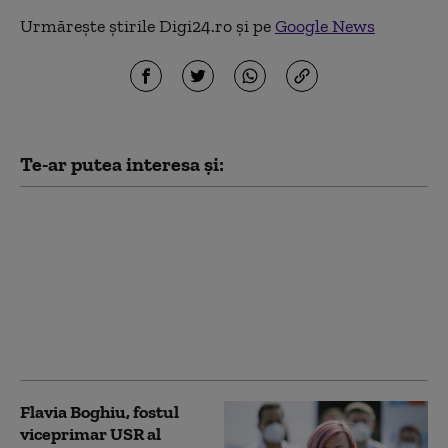
Urmărește știrile Digi24.ro și pe
Google News
Te-ar putea interesa și:
Curtea de Apel
București a dat undă
verde începerii
judecății în dosarul
care îl vizează pe
Florian Coldea. Decizia
poate fi contestată
Flavia Boghiu, fostul
viceprimar USR al