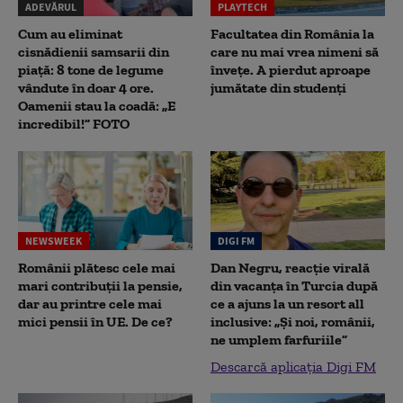
ADEVĂRUL
PLAYTECH
Cum au eliminat
Facultatea din România la
cisnădienii samsarii din
care nu mai vrea nimeni să
piață: 8 tone de legume
înveţe. A pierdut aproape
vândute în doar 4 ore.
jumătate din studenţi
Oamenii stau la coadă: „E
incredibil!” FOTO
NEWSWEEK
DIGI FM
Românii plătesc cele mai
Dan Negru, reacție virală
mari contribuții la pensie,
din vacanța în Turcia după
dar au printre cele mai
ce a ajuns la un resort all
mici pensii în UE. De ce?
inclusive: „Și noi, românii,
ne umplem farfuriile”
Descarcă aplicația Digi FM