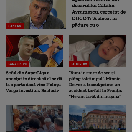
dosarul lui Cătălin
Avramescu, cercetat de
DIICOT: 'A plecat în
pădure cu o
CANCAN
FANATIK.RO
FILM NOW
Șeful din SuperLiga a
"Sunt în stare de șoc și
anunțat în direct că el se dă
plâng tot timpul". Minnie
la o parte dacă vine Neluțu
Driver a trecut printr-un
Varga investitor. Exclusiv
accident teribil în Franța:
"Ne-am târât din mașină"