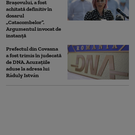
Brașovului, a fost
achitată definitiv în
dosarul
„Catacombelor”.
Argumentul invocat de
instanță
Prefectul din Covasna
a fost trimis în judecată
de DNA. Acuzațiile
aduse la adresa lui
Ráduly István
O directoare din Oficiul
Național pentru Jocuri
de Noroc a fost
reținută de DNA. Alți
doi inspectori, plasați
sub control judiciar