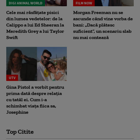
DIGI ANIMAL WORLD
FILM NOW
Cele mai răsfățate pisici
Morgan Freeman nu se
din lumea vedetelor: de la
ascunde când vine vorba de
Calippo a lui Ed Sheeran la
bani: „Dacă plătesc
Meredith Grey a lui Taylor
suficient”, un scenariu slab
Swift
nu mai contează
UTV
Gina Pistol a vorbit pentru
prima dată despre relația
cu tatăl ei. Cum i-a
schimbat viața fiica sa,
Josephine
Top Citite