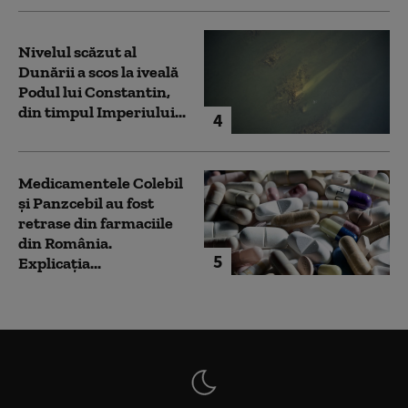
Nivelul scăzut al
Dunării a scos la iveală
Podul lui Constantin,
din timpul Imperiului...
4
Medicamentele Colebil
și Panzcebil au fost
retrase din farmaciile
din România.
5
Explicația...