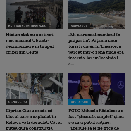
EDITIADEDIMINEATA.RO
ADEVARUL
Niciun stat nu a activat
„Mi-a aruncat numărul în
mecanismul UE anti-
prăpastie”. Pățania unui
dezinformare în timpul
turist român în Thassos: a
crizei din Ceuta
parcat într-o zonă unde era
interzis, iar un localnic i-
a...
GANDUL.RO
DIGI SPORT
Ciprian Ciucu crede că
FOTO Mihaela Rădulescu a
blocul care a explodat în
fost ”ștearsă complet” și nu
Rahova va fi demolat. Cât ar
s-a mai putut abține:
putea dura construcția
”Trebuie să le fie frică de