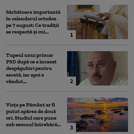
Sărbătoare importantă
în calendarul ortodox
pe 7 august: Ce tradiții
se respectă și cui...
1
Tupeul unui primar
PSD după ce a încasat
despăgubiri pentru
secetă, iar apoi a
2
vândut...
Viața pe Pământ ar fi
putut apărea de două
ori. Studiul care pune
sub semnul întrebării...
3