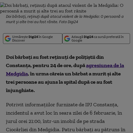
Doi bărbați, reținuți după atacul violent de la Medgidia: O persoană a
murit și alte trei au fost rănite. Foto Digi24
Urmărește
Digi24
în Google
Adaugă
Digi24
ca sursă preferată în
Discover
Google
Doi bărbaţi au fost reţinuţi de poliţiştii din
Constanţa, pentru 24 de ore, după
agresiunea de la
Medgidia
, în urma căreia un bărbat a murit și alte
trei persoane au ajuns la spital după ce au fost
înjunghiate.
Potrivit informațiilor furnizate de IPJ Constanța,
incidentul a avut loc în seara zilei de 6 februarie, în
jurul orei 21:00, într-un imobil de pe strada
Ciocârliei din Medgidia. Patru bărbați au pătruns în