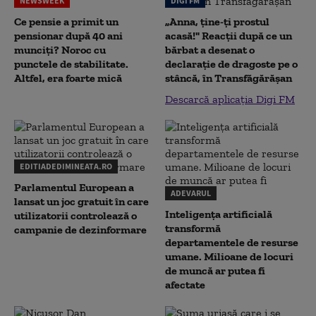
NEWSWEEK
DIGI FM
Ce pensie a primit un
„Anna, ţine-ţi prostul
pensionar după 40 ani
acasă!" Reacţii după ce un
munciți? Noroc cu
bărbat a desenat o
punctele de stabilitate.
declaraţie de dragoste pe o
Altfel, era foarte mică
stâncă, în Transfăgărăşan
Descarcă aplicația Digi FM
EDITIADEDIMINEATA.RO
Parlamentul European a
ADEVARUL
lansat un joc gratuit în care
Inteligența artificială
utilizatorii controlează o
transformă
campanie de dezinformare
departamentele de resurse
umane. Milioane de locuri
de muncă ar putea fi
afectate