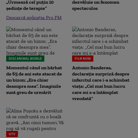
„Urmează cel puțin 10
dezvăluie un fenomen
ședințe de terapie”
spectaculos
Descarcă aplicația Pro FM
DIGI ANIMAL WORLD
FILM NOW
Momentul când un bărbat
Antonio Banderas,
de 65 de ani este atacat de
declarație surpriză despre
un bizon: „Era chiar
infarctul care i-a schimbat
deasupra mea”. Imaginile
viața: „Cel mai bun lucru
sunt greu de urmărit
care mi s-a întâmplat
vreodată”
UTV