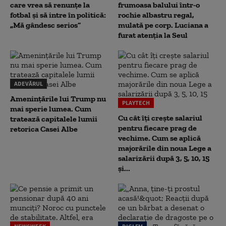
care vrea să renunțe la
frumoasa balului într-o
fotbal și să intre în politică:
rochie albastru regal,
„Mă gândesc serios”
mulată pe corp. Luciana a
furat atenția la Seul
ADEVĂRUL
Amenințările lui Trump nu
PLAYTECH
mai sperie lumea. Cum
Cu cât îți crește salariul
tratează capitalele lumii
pentru fiecare prag de
retorica Casei Albe
vechime. Cum se aplică
majorările din noua Lege a
salarizării după 3, 5, 10, 15
și...