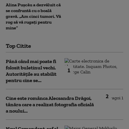
Alina Pușcău a dezvăluit că
se confruntă cu o boală
gravă. „Am cinci tumori. Vă
rog să vă rugați pentru
mine”
Top Citite
Până când mai poate fi
folosit buletinul vechi.
1
Autoritățile au stabilit
pentru cine se...
2
Cine este românca Alecsandra Drăgoi,
tânăra care a realizat fotografia oficială
a noului...
Noul Comandant-șef al