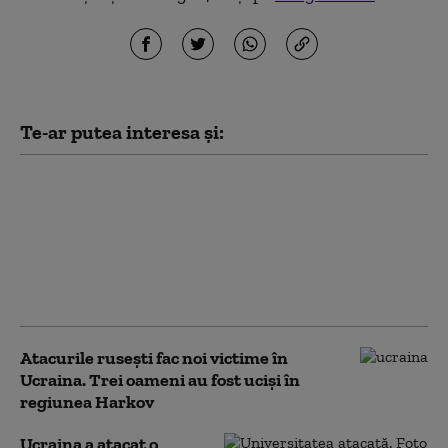
Te-ar putea interesa și:
Lituania avertizează
asupra unui atac sub steag
fals al Rusiei în statele
baltice. Cum ar putea fi
testat sprijinul NATO
pentru Ucraina
Atacurile rusești fac noi victime în
Ucraina. Trei oameni au fost uciși în
regiunea Harkov
Ucraina a atacat o