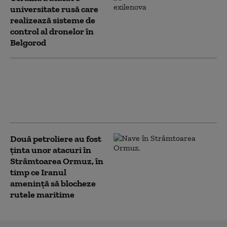
universitate rusă care
realizează sisteme de
control al dronelor în
Belgorod
Trump anulează noile
atacuri în Iran,
invocând „contururile
unui acord”
Două petroliere au fost
ținta unor atacuri în
Strâmtoarea Ormuz, în
timp ce Iranul
amenință să blocheze
rutele maritime