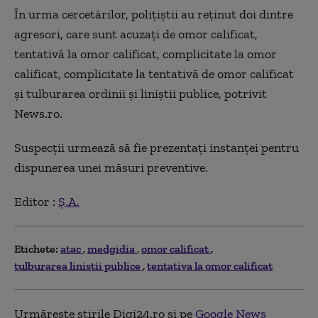
În urma cercetărilor, polițiștii au reținut doi dintre
agresori, care sunt acuzați de omor calificat,
tentativă la omor calificat, complicitate la omor
calificat, complicitate la tentativă de omor calificat
și tulburarea ordinii și liniștii publice, potrivit
News.ro.
Suspecții urmează să fie prezentați instanței pentru
dispunerea unei măsuri preventive.
Editor :
Ș.A.
Etichete:
atac
medgidia
omor calificat
tulburarea linistii publice
tentativa la omor calificat
Urmărește știrile Digi24.ro și pe
Google News