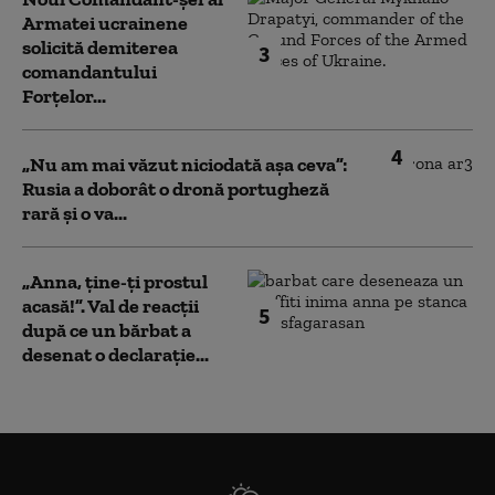
Armatei ucrainene
solicită demiterea
3
comandantului
Forțelor...
4
„Nu am mai văzut niciodată așa ceva”:
Rusia a doborât o dronă portugheză
rară și o va...
„Anna, ţine-ţi prostul
acasă!”. Val de reacții
5
după ce un bărbat a
desenat o declarație...