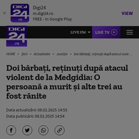
Digi24
VIEW
m.digi24.ro
FREE - In Google Play
LIVE TV
LIVE FM
HOME
Știri
Actualitate
Justiție
Doi bărbați, reținuți după atacul violent de la Medgidia: O persoană a murit și alte trei au fost rănite
Doi bărbați, reținuți după atacul
violent de la Medgidia: O
persoană a murit și alte trei au
fost rănite
Data actualizării:
08.02.2025 14:55
Data publicării:
08.02.2025 14:54