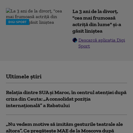
La 3 ani de la divorț,
"cea mai frumoasă
DIGI SPORT
actriță din lume" și-a
găsit liniștea
Descarcă aplicația Digi
Sport
Ultimele știri
Relația dintre SUA și Maroc, în centrul atenției după
criza din Ceuta: „A consolidat poziția
internațională” a Rabatului
„Nu vedem motive să imităm gesturile teatrale ale
altora”. Ce pregătește MAE de la Moscova după