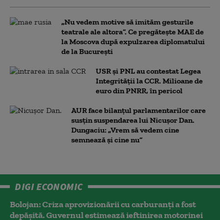
„Nu vedem motive să imităm gesturile
teatrale ale altora”. Ce pregătește MAE de
la Moscova după expulzarea diplomatului
de la București
USR și PNL au contestat Legea
Integrității la CCR. Milioane de
euro din PNRR, în pericol
AUR face bilanțul parlamentarilor care
susțin suspendarea lui Nicușor Dan.
Dungaciu: „Vrem să vedem cine
semnează și cine nu”
DIGI ECONOMIC
Bolojan: Criza aprovizionării cu carburanți a fost
depășită. Guvernul estimează ieftinirea motorinei