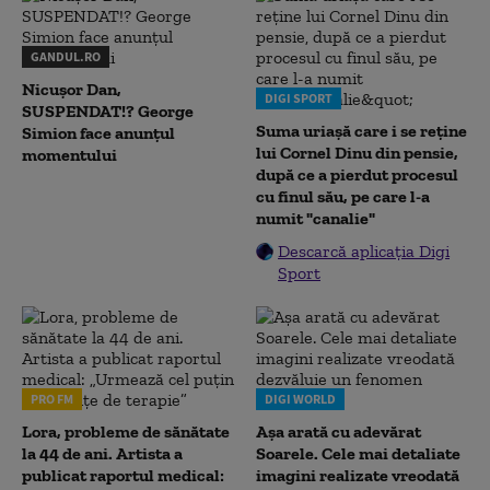
GANDUL.RO
Nicușor Dan,
DIGI SPORT
SUSPENDAT!? George
Suma uriașă care i se reține
Simion face anunțul
lui Cornel Dinu din pensie,
momentului
după ce a pierdut procesul
cu finul său, pe care l-a
numit "canalie"
Descarcă aplicația Digi
Sport
PRO FM
DIGI WORLD
Lora, probleme de sănătate
Așa arată cu adevărat
la 44 de ani. Artista a
Soarele. Cele mai detaliate
publicat raportul medical:
imagini realizate vreodată