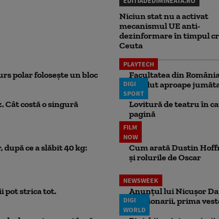
EDITIADEDIMINEATA.RO
Niciun stat nu a activat
mecanismul UE anti-
dezinformare în timpul cr
Ceuta
PLAYTECH
rs polar folosește un bloc
Facultatea din România 
DIGI
pierdut aproape jumăta
SPORT
. Cât costă o singură
Lovitură de teatru în c
pagină
FILM
NOW
 după ce a slăbit 40 kg:
Cum arată Dustin Hoffma
și rolurile de Oscar
NEWSWEEK
 pot strica tot.
Anunțul lui Nicușor Dan
DIGI
Pensionarii, prima vest
WORLD