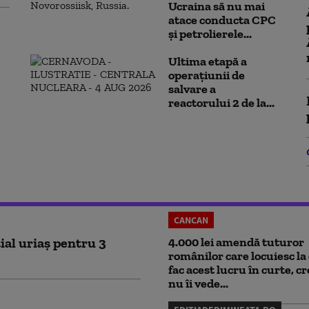
Ucraina să nu mai
atace conducta CPC
şi petrolierele...
Ultima etapă a
operațiunii de
salvare a
reactorului 2 de la...
CANCAN
ial uriaș pentru 3
4.000 lei amendă tuturor
românilor care locuiesc la 
fac acest lucru în curte, c
nu îi vede...