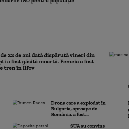
ndările ISU pentru populație
e pe un drum național din
n copil de 14 ani aflat pe
tă a murit după ce a fost lovit
așină
de 22 de ani dată dispărută vineri din
ti a fost găsită moartă. Femeia a fost
e tren în Ilfov
Drona care a explodat în
Bulgaria, aproape de
România, a fost...
SUA au convins