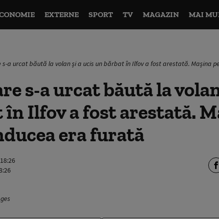
CONOMIE
EXTERNE
SPORT
TV
MAGAZIN
MAI MU
s-a urcat băută la volan și a ucis un bărbat în Ilfov a fost arestată. Mașina 
e s-a urcat băută la volan 
 în Ilfov a fost arestată. 
nducea era furată
 18:26
8:26
ages