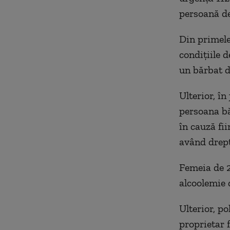
persoană de
Din primele 
condiţiile d
un bărbat d
Ulterior, în
persoana bă
în cauză fi
având drept
Femeia de 29
alcoolemie 
Ulterior, po
proprietar 