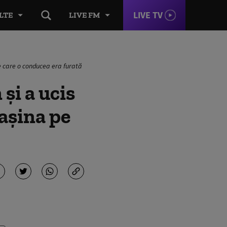
LIVE TV
LTE
LIVE FM
pe care o conducea era furată
și a ucis
Mașina pe