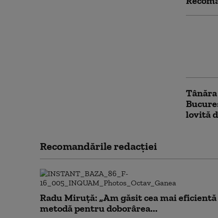
Recoma
Tragedi
Bihor: U
trotine
de o m
Tânăra 
Bucureș
lovită d
Recomandările redacţiei
Radu Miruță: „Am găsit cea mai eficientă
metodă pentru doborârea...