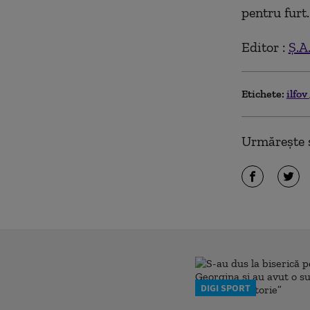
pentru furt.
Editor :
Ș.A
Etichete:
ilfov
Urmărește ș
DIGI SPORT