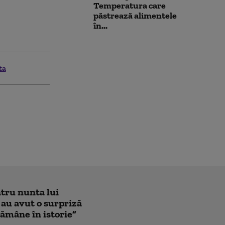
Temperatura care
păstrează alimentele
în...
ta
ntru nunta lui
 au avut o surpriză
ămâne în istorie”