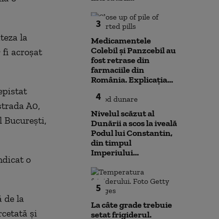
3
teza la
Medicamentele
Colebil și Panzcebil au
 fi acroşat
fost retrase din
farmaciile din
România. Explicația...
depistat
4
strada A0,
Nivelul scăzut al
l Bucureşti,
Dunării a scos la iveală
Podul lui Constantin,
din timpul
Imperiului...
ndicat o
5
ă de la
La câte grade trebuie
rcetată şi
setat frigiderul.