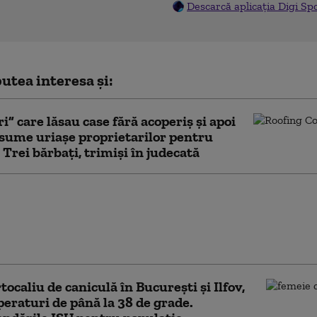
Descarcă aplicația Digi Sp
utea interesa și:
i” care lăsau case fără acoperiș și apoi
sume uriașe proprietarilor pentru
. Trei bărbați, trimiși în judecată
t violent la Londra:
ărbaţi au fost
iaţi de o femeie.
rea a fost arestată
tocaliu de caniculă în București și Ilfov,
eraturi de până la 38 de grade.