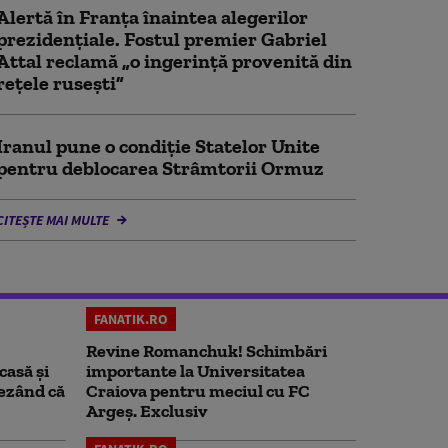
Alertă în Franța înaintea alegerilor
prezidențiale. Fostul premier Gabriel
Attal reclamă „o ingerință provenită din
rețele rusești”
Iranul pune o condiție Statelor Unite
pentru deblocarea Strâmtorii Ormuz
CITEȘTE MAI MULTE
FANATIK.RO
Revine Romanchuk! Schimbări
casă și
importante la Universitatea
rezând că
Craiova pentru meciul cu FC
Argeş. Exclusiv