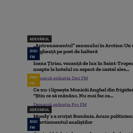
ADEVĂRUL
„Antrenamentul” sezonului în Arctica: Un u
DIGI
de gheață pe post de halteră
FM
Ioana Țiriac, vacanță de lux în Saint-Tropez
noapte la hotelul cu aspect de castel ales...
PRO
Descarcă aplicația Digi FM
FM
Ce nu-i lipsește Monicăi Anghel din frigider,
“Știu ce să mănânc. Nu mai fac ca...
Descarcă aplicația Pro FM
ADEVARUL
Moody’s a cruțat România. Acum politicienii
DIGI
Avertismentul analiștilor
FM