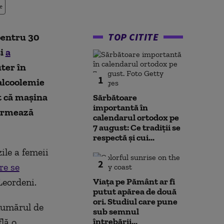
e
TOP CITITE
pentru 30
și
a
ter în
1
 alcoolemie
it că mașina
Sărbătoare
importantă în
formează
calendarul ortodox pe
7 august: Ce tradiții se
respectă și cui...
ile a femeii
2
re se
Leordeni.
Viața pe Pământ ar fi
putut apărea de două
ori. Studiul care pune
 numărul de
sub semnul
lă o
întrebării...