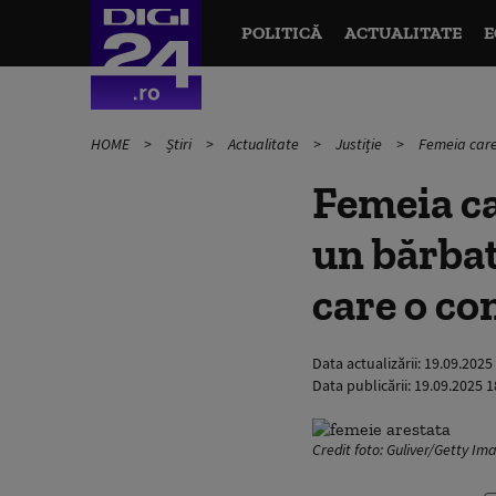
POLITICĂ
ACTUALITATE
E
HOME
Știri
Actualitate
Justiție
Femeia care 
Femeia car
un bărbat
care o co
Data actualizării:
19.09.2025
Data publicării:
19.09.2025 1
Credit foto: Guliver/Getty Im