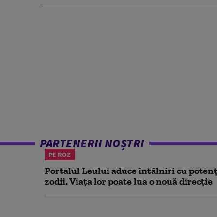
PARTENERII NOȘTRI
PE ROZ
Portalul Leului aduce întâlniri cu potenț
zodii. Viața lor poate lua o nouă direcție