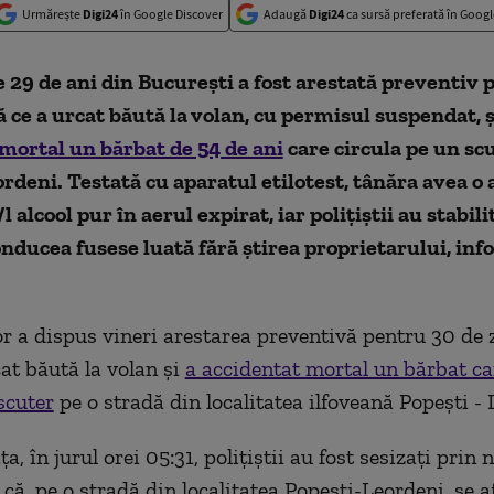
Urmărește
Digi24
în Google Discover
Adaugă
Digi24
ca sursă preferată în Googl
 29 de ani din București a fost arestată preventiv 
ă ce a urcat băută la volan, cu permisul suspendat, 
mortal un bărbat de 54 de ani
care circula pe un scu
rdeni. Testată cu aparatul etilotest, tânăra avea o
 alcool pur în aerul expirat, iar polițiștii au stabil
onducea fusese luată fără știrea proprietarului, in
r a dispus vineri arestarea preventivă pentru 30 de z
cat băută la volan şi
a accidentat mortal un bărbat ca
scuter
pe o stradă din localitatea ilfoveană Popeşti - 
a, în jurul orei 05:31, poliţiştii au fost sesizaţi prin
că, pe o stradă din localitatea Popeşti-Leordeni, se af