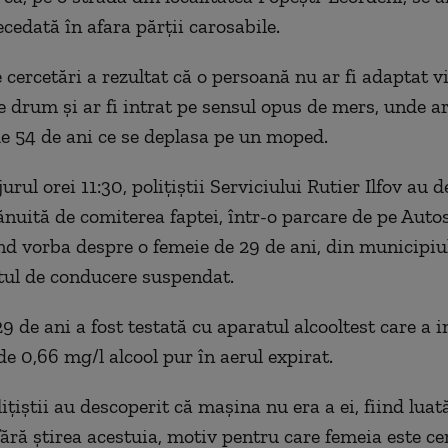
cedată în afara părţii carosabile.
cercetări a rezultat că o persoană nu ar fi adaptat vi
e drum şi ar fi intrat pe sensul opus de mers, unde ar
e 54 de ani ce se deplasa pe un moped.
 jurul orei 11:30, poliţiştii Serviciului Rutier Ilfov au 
nuită de comiterea faptei, într-o parcare de pe Auto
ind vorba despre o femeie de 29 de ani, din municipiu
ul de conducere suspendat.
 de ani a fost testată cu aparatul alcooltest care a i
de 0,66 mg/l alcool pur în aerul expirat.
liţiştii au descoperit că maşina nu era a ei, fiind luat
fără ştirea acestuia, motiv pentru care femeia este ce