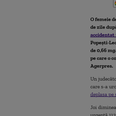
O femeie de
de zile dup
accidentat 
Popești-Leo
de 0,66 mg/l
pe care o c
Agerpres.
Un judecăto
care s-a ur
deplasa pe 
Joi dimineaţ
urgenţă 112 