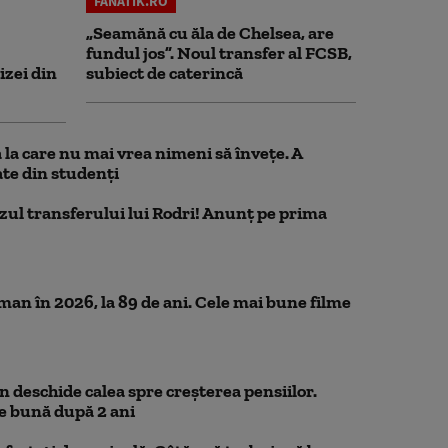
FANATIK.RO
„Seamănă cu ăla de Chelsea, are
fundul jos”. Noul transfer al FCSB,
izei din
subiect de caterincă
la care nu mai vrea nimeni să înveţe. A
te din studenţi
azul transferului lui Rodri! Anunț pe prima
n în 2026, la 89 de ani. Cele mai bune filme
 deschide calea spre creșterea pensiilor.
e bună după 2 ani