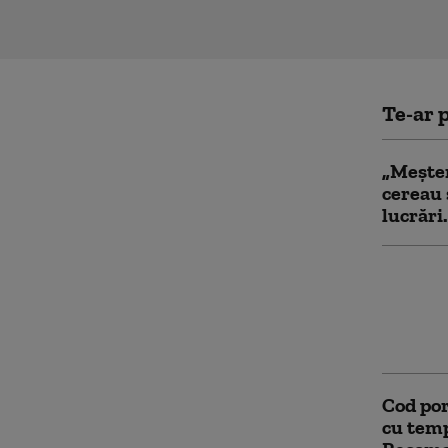
Te-ar p
„Meșter
cereau 
lucrări
Inciden
Patru b
înjungh
Agresoa
Cod por
cu temp