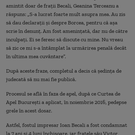
amintit doar de frații Becali, Geanina Terceanu a
răspuns: „S-a lucrat foarte mult asupra mea. Au zis
să dau declarații și despre Borcea, pentru că așa
scrie în denunț. Am fost amenințată, dar nu de către
inculpați. Ei se feresc să discute cu mine. Nu vreau
să zic ce mi s-a întâmplat la urmărirea penală decât
în ultima mea cuvântare”.
După aceste fraze, completul a decis că ședința de
judecată să nu mai fie publică.
Procesul se află în faza de apel, după ce Curtea de
Apel București a aplicat, în noiembrie 2016, pedepse
grele în acest dosar.
Astfel, fostul impresar Ioan Becali a fost condamnat
la 7 ani și 4 luni închisoare, iar fratele său Victor