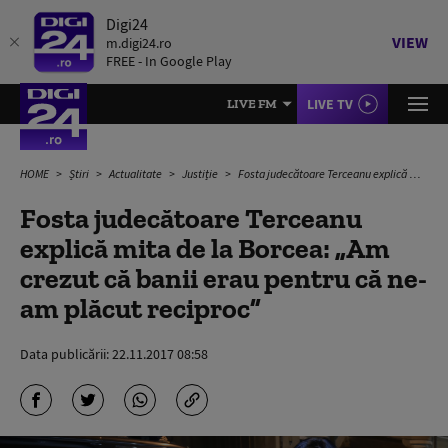
Digi24
VIEW
m.digi24.ro
FREE - In Google Play
LIVE TV
LIVE FM
HOME
Știri
Actualitate
Justiție
Fosta judecătoare Terceanu explică mita de la Borcea: „Am crezut că banii erau pentru că ne-am plăcut reciproc”
Fosta judecătoare Terceanu
explică mita de la Borcea: „Am
crezut că banii erau pentru că ne-
am plăcut reciproc”
Data publicării:
22.11.2017 08:58