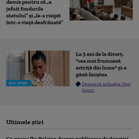
demis pentru că „a
jefuit fondurile
statului” și „le-a risipit
într-o viaţă desfrânată”
La 3 ani de la divorț,
"cea mai frumoasă
actriță din lume" și-a
găsit liniștea
DIGI SPORT
Descarcă aplicația Digi
Sport
Ultimele știri
Ce spune Ilie Bolojan despre publicarea declarației