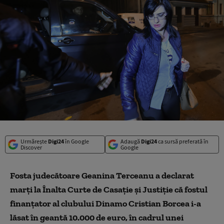
Urmărește
Digi24
în Google
Adaugă
Digi24
ca sursă preferată în
Discover
Google
Fosta judecătoare Geanina Terceanu a declarat
marți la Înalta Curte de Casație și Justiție că fostul
finanțator al clubului Dinamo Cristian Borcea i-a
lăsat în geantă 10.000 de euro, în cadrul unei