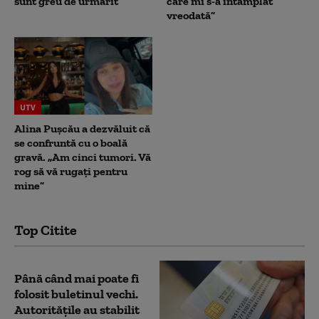
sunt greu de urmărit
care mi s-a întâmplat
vreodată”
UTV
Alina Pușcău a dezvăluit că
se confruntă cu o boală
gravă. „Am cinci tumori. Vă
rog să vă rugați pentru
mine”
Top Citite
Până când mai poate fi
folosit buletinul vechi.
Autoritățile au stabilit