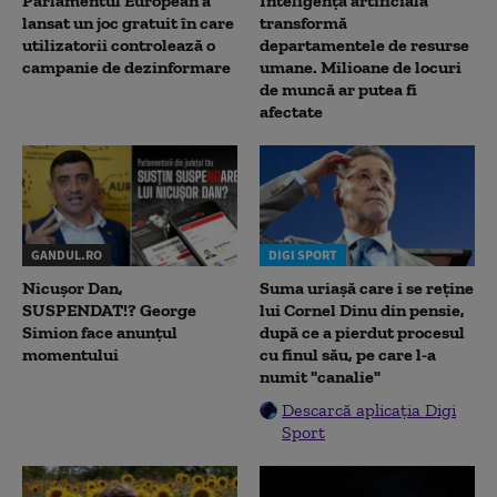
Parlamentul European a
Inteligența artificială
lansat un joc gratuit în care
transformă
utilizatorii controlează o
departamentele de resurse
campanie de dezinformare
umane. Milioane de locuri
de muncă ar putea fi
afectate
GANDUL.RO
DIGI SPORT
Nicușor Dan,
Suma uriașă care i se reține
SUSPENDAT!? George
lui Cornel Dinu din pensie,
Simion face anunțul
după ce a pierdut procesul
momentului
cu finul său, pe care l-a
numit "canalie"
Descarcă aplicația Digi
Sport