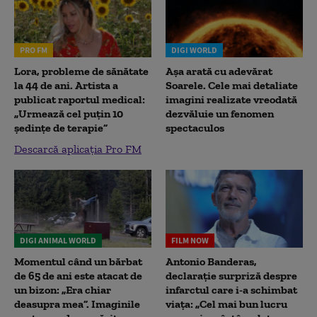
PRO FM
DIGI WORLD
Lora, probleme de sănătate
Așa arată cu adevărat
la 44 de ani. Artista a
Soarele. Cele mai detaliate
publicat raportul medical:
imagini realizate vreodată
„Urmează cel puțin 10
dezvăluie un fenomen
ședințe de terapie”
spectaculos
Descarcă aplicația Pro FM
DIGI ANIMAL WORLD
FILM NOW
Momentul când un bărbat
Antonio Banderas,
de 65 de ani este atacat de
declarație surpriză despre
un bizon: „Era chiar
infarctul care i-a schimbat
deasupra mea”. Imaginile
viața: „Cel mai bun lucru