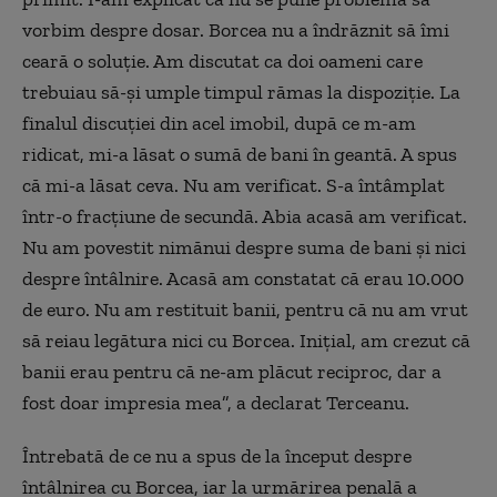
vorbim despre dosar. Borcea nu a îndrăznit să îmi
ceară o soluție. Am discutat ca doi oameni care
trebuiau să-și umple timpul rămas la dispoziție. La
finalul discuției din acel imobil, după ce m-am
ridicat, mi-a lăsat o sumă de bani în geantă. A spus
că mi-a lăsat ceva. Nu am verificat. S-a întâmplat
într-o fracțiune de secundă. Abia acasă am verificat.
Nu am povestit nimănui despre suma de bani și nici
despre întâlnire. Acasă am constatat că erau 10.000
de euro. Nu am restituit banii, pentru că nu am vrut
să reiau legătura nici cu Borcea. Inițial, am crezut că
banii erau pentru că ne-am plăcut reciproc, dar a
fost doar impresia mea”, a declarat Terceanu.
Întrebată de ce nu a spus de la început despre
întâlnirea cu Borcea, iar la urmărirea penală a