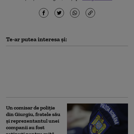
Te-ar putea interesa și:
Directorul unui azil
pentru bătrâni din
Sibiu, reținut. Bărbatul
cerea bani pentru
internări, sub forma
unor „donații”
Un comisar de poliţie
din Giurgiu, fratele său
şi reprezentantul unei
companii au fost
reținuți pentru mită