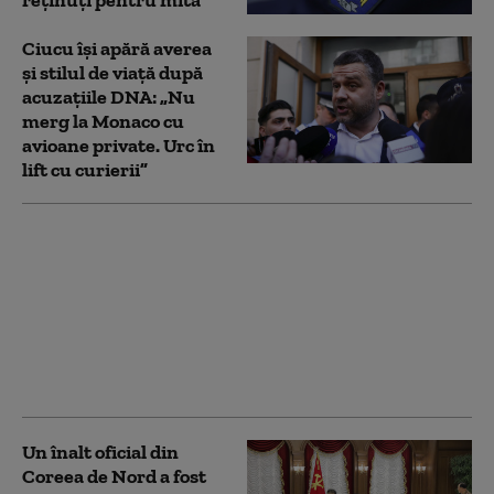
Ciucu își apără averea
și stilul de viață după
acuzațiile DNA: „Nu
merg la Monaco cu
avioane private. Urc în
lift cu curierii”
Ciprian Ciucu, la poliție
pentru controlul
judiciar după vacanța
aprobată de instanță:
„Nu e în regulă ce se
întâmplă azi în
România”
Un înalt oficial din
Coreea de Nord a fost