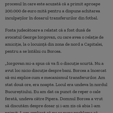
procesul în care este acuzată că a primit aproape
200.000 de euro mită pentru a dispune achitarea
inculpaților în dosarul transferurilor din fotbal.
Fosta judecătoare a relatat că a fost dusă de
avocatul George Iorgovan, cu care avea o relație de
amiciție, la o locuință din zona de nord a Capitalei,
pentru a se întâlni cu Borcea.
„Iorgovan mi-a spus că va fi o discuție scurtă. Nu a
avut loc nicio discuție despre bani. Borcea a încercat
să-mi explice cum e mecanismul transferurilor. Am
stat două ore, era noapte. Locul era undeva în nordul
Bucureștiului. Eu am dat ca punct de reper o cale
ferată, undeva către Pipera. Domnul Borcea a vrut
să discutăm despre dosar și i-am zis că abia l-am
primit. I-am explicat că nu se pune problema să