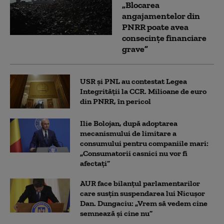
„Blocarea
angajamentelor din
PNRR poate avea
consecințe financiare
grave”
USR și PNL au contestat Legea
Integrității la CCR. Milioane de euro
din PNRR, în pericol
Ilie Bolojan, după adoptarea
mecanismului de limitare a
consumului pentru companiile mari:
„Consumatorii casnici nu vor fi
afectați”
AUR face bilanțul parlamentarilor
care susțin suspendarea lui Nicușor
Dan. Dungaciu: „Vrem să vedem cine
semnează și cine nu”