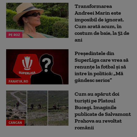
Transformarea
Andreei Marin este
imposibil de ignorat.
Cum arată acum, în
costum de baie, la 51 de
PE ROZ
ani
Președintele din
SuperLiga care vrea să
renunțe la fotbal și să
intre în politică: „Mă
gândesc serios”
FANATIK.RO
Cum au apărut doi
turiști pe Platoul
Bucegi. Imaginile
publicate de Salvamont
Prahova au revoltat
CANCAN
românii