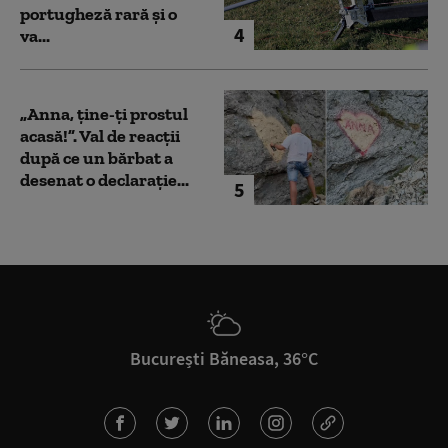
portugheză rară și o
4
va...
„Anna, ţine-ţi prostul
acasă!”. Val de reacții
după ce un bărbat a
desenat o declarație...
5
București Băneasa, 36°C