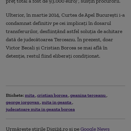
preț total a fost de 93.000 euro)”, susțin procurorii.
Ulterior, în martie 2014, Curtea de Apel București i-a
condamnat definitiv pe cei implicați în dosarul
transferurilor, desființând astfel soluția de achitare
dată de judecătoarea Terceanu. În prezent, doar
Victor Becali și Cristian Borcea se mai află în
detenție, restul fiind eliberați condiționat.
Etichete:
mita
cristian borcea
geanina terceanu
george iorgovan
mita in geanta
judecatoare mita in geanta borcea
Urmărește știrile Digi24.ro și pe
Google News