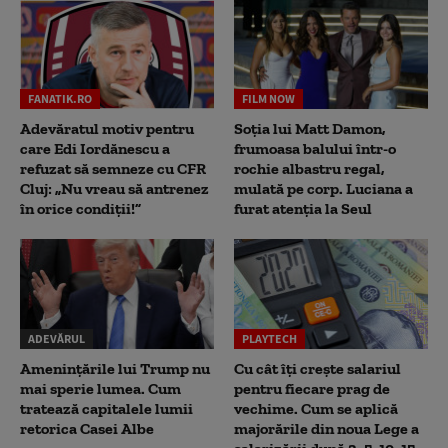
FANATIK.RO
FILM NOW
Adevăratul motiv pentru
Soția lui Matt Damon,
care Edi Iordănescu a
frumoasa balului într-o
refuzat să semneze cu CFR
rochie albastru regal,
Cluj: „Nu vreau să antrenez
mulată pe corp. Luciana a
în orice condiții!”
furat atenția la Seul
ADEVĂRUL
PLAYTECH
Amenințările lui Trump nu
Cu cât îți crește salariul
mai sperie lumea. Cum
pentru fiecare prag de
tratează capitalele lumii
vechime. Cum se aplică
retorica Casei Albe
majorările din noua Lege a