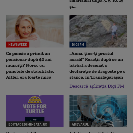
salarizării după 3, 5, 10, 15
și...
NEWSWEEK
DIGI FM
Ce pensie a primit un
„Anna, ţine-ţi prostul
pensionar după 40 ani
acasă!" Reacţii după ce un
munciți? Noroc cu
bărbat a desenat o
punctele de stabilitate.
declaraţie de dragoste pe o
Altfel, era foarte mică
stâncă, în Transfăgărăşan
Descarcă aplicația Digi FM
EDITIADEDIMINEATA.RO
ADEVARUL