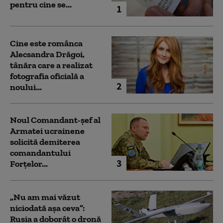
pentru cine se...
1
Cine este românca
Alecsandra Drăgoi,
tânăra care a realizat
fotografia oficială a
2
noului...
Noul Comandant-șef al
Armatei ucrainene
solicită demiterea
comandantului
3
Forțelor...
„Nu am mai văzut
niciodată așa ceva”:
Rusia a doborât o dronă