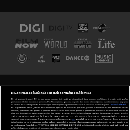
TERMENI ȘI CONDIȚII
POLITICA DE CONFIDENȚIALITATE
Nouă ne pasă ca datele tale personale să rămână confidențiale
Noi și partenerii noștri
30
stocăm și/sau accesăm informații pe dispozitivul dvs., precum identificatorii cookie unici pentru
prelucrarea datelor cu caracter personal. Puteți accepta sau gestiona alegerile dvs. făcând clic mai jos sau în orice moment, pe pagina
ABONARE DIGI TV
cu politica de confidențialitate. Aceste alegeri vor fi raportate partenerilor noștri și nu vă vor afecta navigarea.
Mai multe detalii
Noi si partenerii nostri (retelele de socializare si agentiile de publicitate partenere, precum si furnizorii nostri de servicii de date
analitice) prelucram date pentru a permite website-ului sa functioneze, pentru a personaliza continutul si anunturile publicitare
GESTIONAȚI PREFERINȚELE
afisate in functie de interesele si/sau profilul dvs., pentru a va oferi functionalitati aferente retelelor de socializare si pentru a analiza
traficul pe website. Beneficiati de drepturile prevazute de art. 15-22 din GDPR in legatura cu prelucrarea datelor cu caracter
personal. Aceste drepturi pot fi exercitate prin modalitatea indicata
aici
. Prin click pe “ACCEPT TOATE”, acceptati folosirea tuturor
CODUL DIGI24
Tehnologiilor de tip Cookie, care implica inclusiv acceptul dvs. cu privire la stocarea/accesarea informatiilor de catre Vendor-ii cu
care colaboram. Prin click pe “VREAU SA MODIFIC SETARILE INDIVIDUAL” puteti schimba preferintele in mod individual, mai
putin cele legate de cookie strict necesare pentru functionarea website-ului.
CAMERE WEB