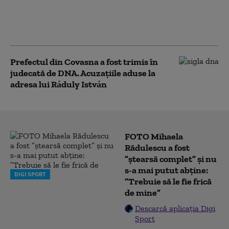
„Catacombelor”.
Argumentul invocat de
instanță
Prefectul din Covasna a fost trimis în
judecată de DNA. Acuzațiile aduse la
adresa lui Ráduly István
FOTO Mihaela
Rădulescu a fost
”ștearsă complet” și nu
s-a mai putut abține:
DIGI SPORT
”Trebuie să le fie frică
de mine”
Descarcă aplicația Digi
Sport