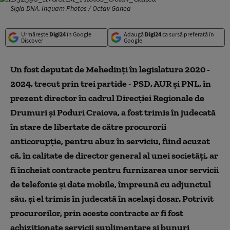
Sigla DNA. Inquam Photos / Octav Ganea
Urmărește
Digi24
în Google
Adaugă
Digi24
ca sursă preferată în
Discover
Google
Un fost deputat de Mehedinţi în legislatura 2020 -
2024, trecut prin trei partide - PSD, AUR şi PNL, în
prezent director în cadrul Direcţiei Regionale de
Drumuri şi Poduri Craiova, a fost trimis în judecată
în stare de libertate de către procurorii
anticorupţie, pentru abuz în serviciu, fiind acuzat
că, în calitate de director general al unei societăţi, ar
fi încheiat contracte pentru furnizarea unor servicii
de telefonie şi date mobile, împreună cu adjunctul
său, şi el trimis în judecată în acelaşi dosar. Potrivit
procurorilor, prin aceste contracte ar fi fost
achiziţionate servicii suplimentare şi bunuri