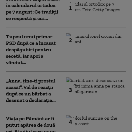
în calendarul ortodox
1
pe 7 august: Ce tradiții
se respectă și cui...
Tupeul unui primar
2
PSD după ce a încasat
despăgubiri pentru
secetă, iar apoi a
vândut...
„Anna, ţine-ţi prostul
acasă!”. Val de reacții
3
după ce un bărbat a
desenat o declarație...
Viața pe Pământ ar fi
4
putut apărea de două
ori. Studiul care pune