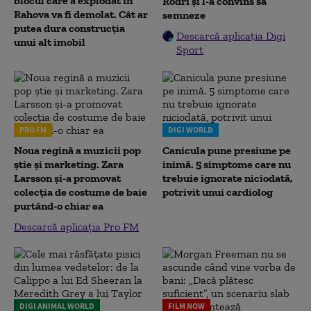
blocul care a explodat în
Rodri și l-a convins să
Rahova va fi demolat. Cât ar
semneze
putea dura construcția
Descarcă aplicația Digi
unui alt imobil
Sport
PRO FM
DIGI WORLD
Noua regină a muzicii pop
Canicula pune presiune pe
știe și marketing. Zara
inimă. 5 simptome care nu
Larsson și-a promovat
trebuie ignorate niciodată,
colecția de costume de baie
potrivit unui cardiolog
purtând-o chiar ea
Descarcă aplicația Pro FM
DIGI ANIMAL WORLD
FILM NOW