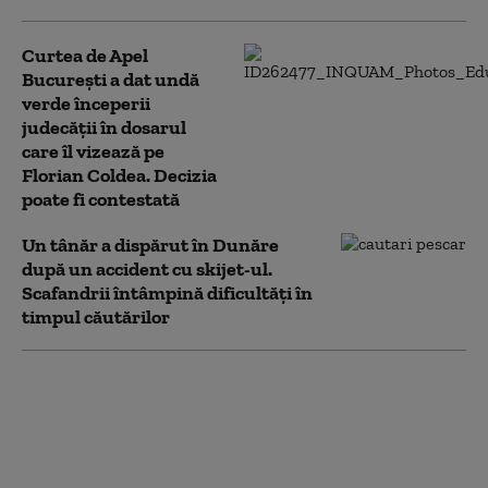
Curtea de Apel
București a dat undă
verde începerii
judecății în dosarul
care îl vizează pe
Florian Coldea. Decizia
poate fi contestată
Un tânăr a dispărut în Dunăre
după un accident cu skijet-ul.
Scafandrii întâmpină dificultăți în
timpul căutărilor
Flavia Boghiu, fostul
viceprimar USR al
Brașovului, a fost
achitată definitiv în
dosarul