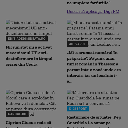
ne umplem farfuriile”
Descarcă aplicația Digi FM
EDITIADEDIMINEATA.RO
ADEVARUL
Niciun stat nu a activat
„Mi-a aruncat numărul în
mecanismul UE anti-
prăpastie”. Pățania unui
dezinformare în timpul
turist român în Thassos: a
crizei din Ceuta
parcat într-o zonă unde era
interzis, iar un localnic i-
a...
DIGI SPORT
GANDUL.RO
Răsturnare de situație: Pep
Ciprian Ciucu crede că
Guardiola l-a sunat pe