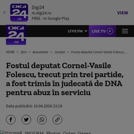
Digi24
VIEW
m.digi24.ro
FREE - In Google Play
LIVE TV
LIVE FM
HOME
Știri
Actualitate
Justiție
Fostul deputat Cornel-Vasile Folescu, trecut prin trei partide, a fost trimis în judecată de DNA pentru abuz în serviciu
Fostul deputat Cornel-Vasile
Folescu, trecut prin trei partide,
a fost trimis în judecată de DNA
pentru abuz în serviciu
Data publicării:
10.04.2026 22:19