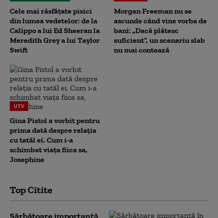
Cele mai răsfățate pisici
Morgan Freeman nu se
din lumea vedetelor: de la
ascunde când vine vorba de
Calippo a lui Ed Sheeran la
bani: „Dacă plătesc
Meredith Grey a lui Taylor
suficient”, un scenariu slab
Swift
nu mai contează
UTV
Gina Pistol a vorbit pentru
prima dată despre relația
cu tatăl ei. Cum i-a
schimbat viața fiica sa,
Josephine
Top Citite
Sărbătoare importantă