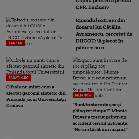
Copilu pentru a prelua
CFR. Exclusiv
Episodul extrem din
dosarul lui Cătălin
Avramescu, cercetat de
DIICOT: 'A plecat în
CANCAN
pădure cu o
FANATIK.RO
Cifrele nu mint: cum a
afectat gazonul sintetic din
FILM NOW
Finlanda jocul Universității
"Sunt în stare de șoc și
Craiova
plâng tot timpul". Minnie
Driver a trecut printr-un
accident teribil în Franța:
"Ne-am târât din mașină"