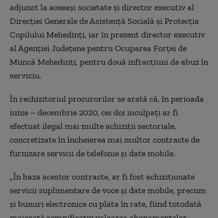
adjunct la aceeaşi societate şi director executiv al
Direcţiei Generale de Asistenţă Socială şi Protecţia
Copilului Mehedinţi, iar în prezent director executiv
al Agenţiei Judeţene pentru Ocuparea Forţei de
Muncă Mehedinţi, pentru două infracţiuni de abuz în
serviciu.
În rechizitoriul procurorilor se arată că, în perioada
iunie – decembrie 2020, cei doi inculpaţi ar fi
efectuat ilegal mai multe achiziţii sectoriale,
concretizate în încheierea mai multor contracte de
furnizare servicii de telefonie şi date mobile.
„În baza acestor contracte, ar fi fost achiziţionate
servicii suplimentare de voce şi date mobile, precum
şi bunuri electronice cu plata în rate, fiind totodată
majorată semnificativ valoarea abonamentelor