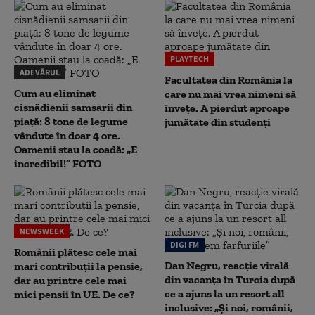
PLAYTECH
ADEVĂRUL
Facultatea din România la
Cum au eliminat
care nu mai vrea nimeni să
cisnădienii samsarii din
înveţe. A pierdut aproape
piață: 8 tone de legume
jumătate din studenţi
vândute în doar 4 ore.
Oamenii stau la coadă: „E
incredibil!” FOTO
NEWSWEEK
DIGI FM
Românii plătesc cele mai
Dan Negru, reacție virală
mari contribuții la pensie,
din vacanța în Turcia după
dar au printre cele mai
ce a ajuns la un resort all
mici pensii în UE. De ce?
inclusive: „Și noi, românii,