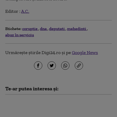
Editor :
A.C.
Etichete:
coruptie
dna
deputati
mehedinti
abuz în serviciu
Urmărește știrile Digi24.ro și pe
Google News
Te-ar putea interesa și:
Fosta ambasadoare a Ucrainei în
SUA, Olga Stefanîşina,
investigată pentru corupţie