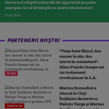
Guvernul adoptă măsurile de siguranță pe piața
energiei. Ce se întâmplă cu marii consumatori
07.08.2026
PARTENERII NOȘTRI
"Viața bate filmul. Am
cancer la sân. Am
intrat în metastază".
Alina Pușcău începe azi
un tratament
PE ROZ
revoluționar în L.A.
Marius Şumudică a
zburat la Cluj!
Întâlnire decisivă cu
Neluţu Varga şi Marian
FANATIK.RO