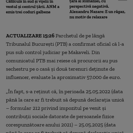
țară al României, cu
Caniculă în sud și vijelii în
perspectivă negativă.
vestul și centrul țării. ANM a
Alexandru Nazare: E un răgaz,
emis trei coduri galbene
nu motiv de relaxare
ACTUALIZARE 15:26
Parchetul de pe lângă
Tribunalul București (PTB) a confirmat oficial că l-a
pus sub control judiciar pe Makaveli. Din
comunicatul PTB mai reiese că procurorii au pus
sechestru pe o casă și două terenuri deținute de
influencer, evaluate la aproximativ 57.000 de euro.
„În fapt, s-a reținut că, în perioada 25.05.2022 (data
până la care ar fi trebuit să depună declarația unică
– formular 212 privind impozitul pe venit și
contribuții sociale datorate de persoanele fizice
corespunzătoare anului 2021) – 25.05.2025 (data
până la care ar fi trebuit să depună declarația unică