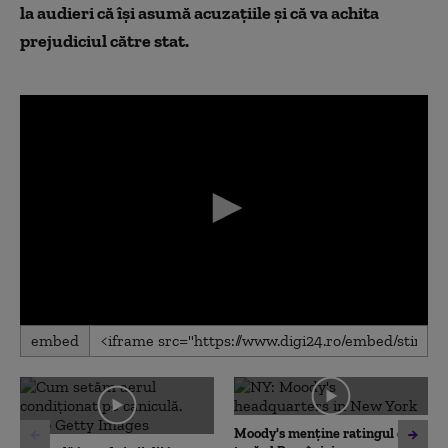
la audieri că își asumă acuzațiile și că va achita
prejudiciul către stat.
0
embed
seconds
of
0
seconds
Moody's menține ratingul de