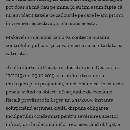
pot doar să mă dau pe mine. Și eu îmi asum fapta că
nu am plătit taxele pe cadourile pe care le-am primit
în vremea respectivă”, a mai spus acesta.
Makaveli a mai spus că nu va contesta măsura
controlului judiciar și că va încerca să achite datoria
către stat.
„Înalta Curte de Casaţie şi Justiţie, prin Decizia nr.
17/2015 din 05.10.2015, a arătat ce trebuie să
înţelegem prin prejudiciu, menţionând că, în cauzele
penale având ca obiect infracţiunile de evaziune
fiscală prevăzute în Legea nr. 241/2005, instanţa,
soluţionând acţiunea civilă, dispune obligarea
inculpatului condamnat pentru săvârşirea acestor
infracţiuni la plata sumelor reprezentând obligaţia