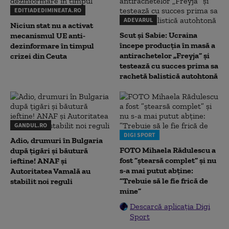
EDITIADEDIMINEATA.RO
ADEVARUL
Niciun stat nu a activat
Scut și Sabie: Ucraina
mecanismul UE anti-
începe producția în masă a
dezinformare în timpul
antirachetelor „Freyja” și
crizei din Ceuta
testează cu succes prima sa
rachetă balistică autohtonă
GANDUL.RO
DIGI SPORT
Adio, drumuri în Bulgaria
FOTO Mihaela Rădulescu a
după țigări și băutură
fost ”ștearsă complet” și nu
ieftine! ANAF și
s-a mai putut abține:
Autoritatea Vamală au
”Trebuie să le fie frică de
stabilit noi reguli
mine”
Descarcă aplicația Digi
Sport