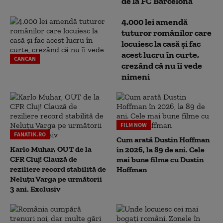
de la FC Barcelona
4.000 lei amendă
tuturor românilor care
locuiesc la casă și fac
acest lucru în curte,
CANCAN
crezând că nu îi vede
nimeni
FILM NOW
FANATIK.RO
Cum arată Dustin Hoffman
Karlo Muhar, OUT de la
în 2026, la 89 de ani. Cele
CFR Cluj! Clauză de
mai bune filme cu Dustin
reziliere record stabilită de
Hoffman
Neluțu Varga pe următorii
3 ani. Exclusiv