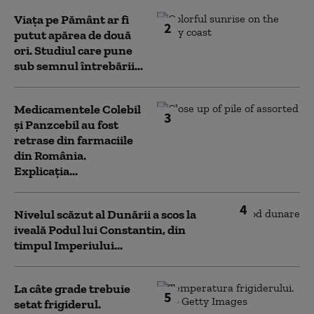
Viața pe Pământ ar fi
2
putut apărea de două
ori. Studiul care pune
sub semnul întrebării...
Medicamentele Colebil
3
și Panzcebil au fost
retrase din farmaciile
din România.
Explicația...
4
Nivelul scăzut al Dunării a scos la
iveală Podul lui Constantin, din
timpul Imperiului...
La câte grade trebuie
5
setat frigiderul.