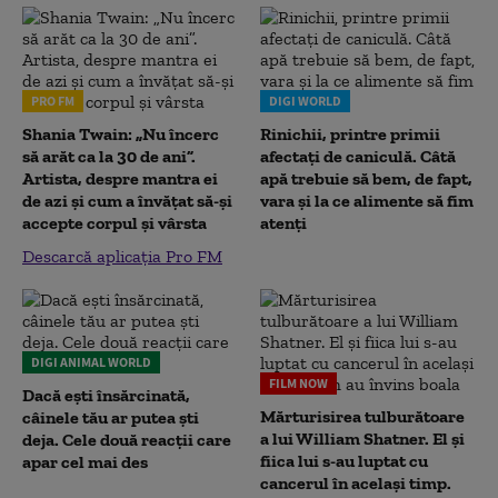
PRO FM
DIGI WORLD
Shania Twain: „Nu încerc
Rinichii, printre primii
să arăt ca la 30 de ani”.
afectați de caniculă. Câtă
Artista, despre mantra ei
apă trebuie să bem, de fapt,
de azi și cum a învățat să-și
vara și la ce alimente să fim
accepte corpul și vârsta
atenți
Descarcă aplicația Pro FM
DIGI ANIMAL WORLD
FILM NOW
Dacă ești însărcinată,
Mărturisirea tulburătoare
câinele tău ar putea ști
a lui William Shatner. El și
deja. Cele două reacții care
fiica lui s-au luptat cu
apar cel mai des
cancerul în același timp.