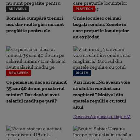
ADEVĂRUL
PLAYTECH
România cumpără trenuri
Unde locuiesc cei mai
noi, dar multe gări nu sunt
bogați români. Zonele în
pregătite pentru ele
care prețurile locuințelor
au explodat
NEWSWEEK
DIGI FM
Ce pensie iei dacă ai muncit
Vizi Imre: „Nu aveam voie
35 sau 40 de ani pe salariul
să cânt în română sau
minim? Dar dacă ai avut
maghiară.” Motivul din
salariul mediu pe țară?
spatele regulii e cu totul
altul
Descarcă aplicația Digi FM