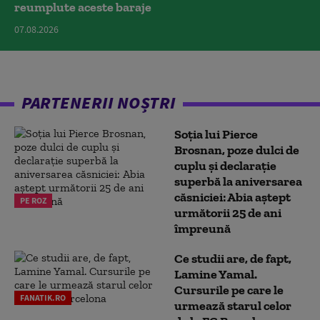
reumplute aceste baraje
07.08.2026
PARTENERII NOȘTRI
Soția lui Pierce
Brosnan, poze dulci de
cuplu și declarație
superbă la aniversarea
căsniciei: Abia aștept
PE ROZ
următorii 25 de ani
împreună
Ce studii are, de fapt,
Lamine Yamal.
Cursurile pe care le
FANATIK.RO
urmează starul celor