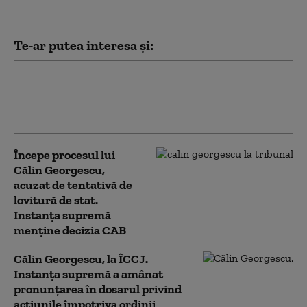
Te-ar putea interesa și:
Dan Dungaciu: „În AUR există simpatizanți
ai lui Călin Georgescu”. Ce spune despre
finanțarea manifestațiilor fostului candidat
Începe procesul lui
Călin Georgescu,
acuzat de tentativă de
lovitură de stat.
Instanța supremă
menține decizia CAB
Călin Georgescu, la ÎCCJ.
Instanța supremă a amânat
pronunțarea în dosarul privind
acțiunile împotriva ordinii