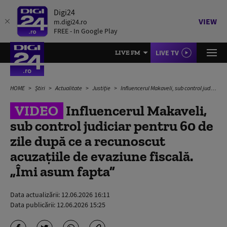
Digi24
VIEW
m.digi24.ro
FREE - In Google Play
LIVE TV
LIVE FM
HOME
Știri
Actualitate
Justiție
Influencerul Makaveli, sub control judiciar pentru 60 de zile după ce a recunoscut acuzațiile de evaziune fiscală. „Îmi asum fapta”
VIDEO
Influencerul Makaveli,
sub control judiciar pentru 60 de
zile după ce a recunoscut
acuzațiile de evaziune fiscală.
„Îmi asum fapta”
Data actualizării:
12.06.2026 16:11
Data publicării:
12.06.2026 15:25