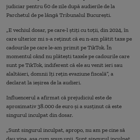
judiciar pentru 60 de zile după audierile de la
Parchetul de pe lângă Tribunalul București.
„E vechiul dosar, pe care-l știți cu toții, din 2024, în
care ulterior mi s-a reținut că eu n-am plătit taxe pe
cadourile pe care le-am primit pe TikTok. În
momentul când nu plătești taxele pe cadourile care
sunt pe TikTok, indiferent că ele au venit ieri sau
alaltăieri, domnii îți rețin evaziune fiscală”, a
declarat la ieșirea de la audieri.
Influencerul a afirmat că prejudiciul este de
aproximativ 38.000 de euro și a susținut că este
singurul inculpat din dosar.
„Sunt singurul inculpat, apropo, nu am pe cine să
dau vina, așa cum spun unii. Sunt singurul inculpat,