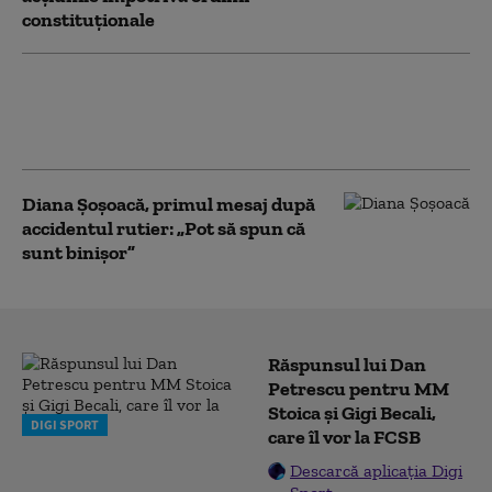
constituționale
Călin Georgescu critică ideea
adoptării monedei euro, după
anunțul lui Nicușor Dan
Diana Şoşoacă, primul mesaj după
accidentul rutier: „Pot să spun că
sunt binişor”
Răspunsul lui Dan
Petrescu pentru MM
Stoica și Gigi Becali,
DIGI SPORT
care îl vor la FCSB
Descarcă aplicația Digi