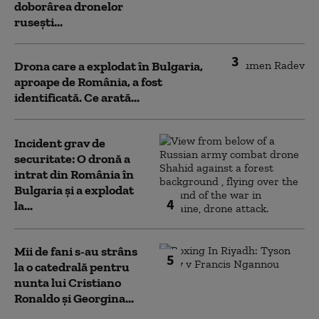
doborârea dronelor
rusești...
3
Drona care a explodat în Bulgaria,
aproape de România, a fost
identificată. Ce arată...
Incident grav de
securitate: O dronă a
intrat din România în
Bulgaria şi a explodat
4
la...
Mii de fani s-au strâns
5
la o catedrală pentru
nunta lui Cristiano
Ronaldo şi Georgina...