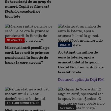
fie terorizați de un grup de
minori. Copiii se filmează
făcând cascadorii pe
biciclete
NEWSWEEK
DIGI FM
Miercuri intră pensiile pe
A câștigat un milion de
card. La ce oră le primesc
euro la loterie, apoi a
pensionarii, în funcție de
aruncat biletul la gunoi.
banca la care au cont?
Gestul făcut muncitorii de
la salubritate
Descarcă aplicația Digi FM
EDITIADEDIMINEATA.RO
ADEVARUL
Niciun stat nu a activat