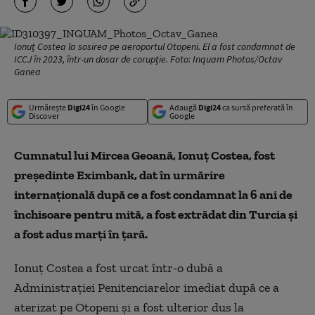
Ionuț Costea la sosirea pe aeroportul Otopeni. El a fost condamnat de
ICCJ în 2023, într-un dosar de corupție. Foto: Inquam Photos/Octav
Ganea
Urmărește
Digi24
în Google
Adaugă
Digi24
ca sursă preferată în
Discover
Google
Cumnatul lui Mircea Geoană, Ionuţ Costea, fost
preşedinte Eximbank, dat în urmărire
internaţională după ce a fost condamnat la 6 ani de
închisoare pentru mită, a fost extrădat din Turcia și
a fost adus marți în țară.
Ionuț Costea a fost urcat într-o dubă a
Administrației Penitenciarelor imediat după ce a
aterizat pe Otopeni și a fost ulterior dus la