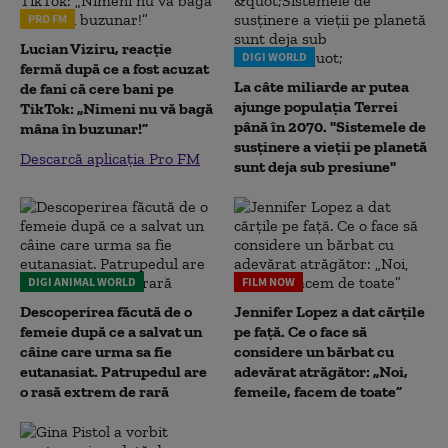
PRO FM
Lucian Viziru, reacție
DIGI WORLD
fermă după ce a fost acuzat
La câte miliarde ar putea
de fani că cere bani pe
ajunge populația Terrei
TikTok: „Nimeni nu vă bagă
până în 2070. "Sistemele de
mâna în buzunar!”
susținere a vieții pe planetă
Descarcă aplicația Pro FM
sunt deja sub presiune"
DIGI ANIMAL WORLD
FILM NOW
Descoperirea făcută de o
Jennifer Lopez a dat cărțile
femeie după ce a salvat un
pe față. Ce o face să
câine care urma sa fie
considere un bărbat cu
eutanasiat. Patrupedul are
adevărat atrăgător: „Noi,
o rasă extrem de rară
femeile, facem de toate”