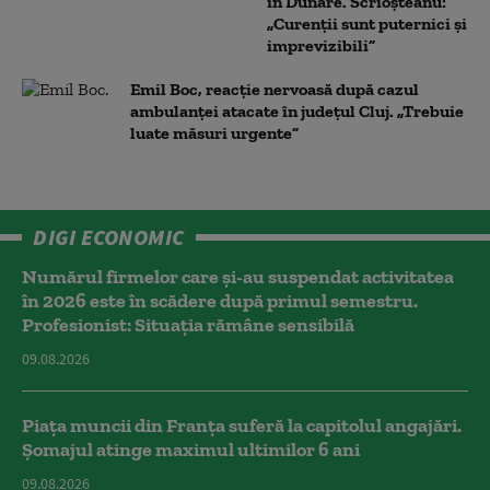
în Dunăre. Scrioșteanu:
„Curenții sunt puternici și
imprevizibili”
Emil Boc, reacție nervoasă după cazul
ambulanței atacate în județul Cluj. „Trebuie
luate măsuri urgente”
DIGI ECONOMIC
Numărul firmelor care și-au suspendat activitatea
în 2026 este în scădere după primul semestru.
Profesionist: Situația rămâne sensibilă
09.08.2026
Piața muncii din Franța suferă la capitolul angajări.
Șomajul atinge maximul ultimilor 6 ani
09.08.2026