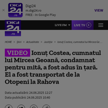
Digi24
VIEW
m.digi24.ro
FREE - In Google Play
LIVE TV
LIVE FM
HOME
Știri
Actualitate
Justiție
Ionuț Costea, cumnatul lui Mircea Geoană, condamnat pentru mită, a fost adus în țară. El a fost transportat de la Otopeni la Rahova
VIDEO
Ionuț Costea, cumnatul
lui Mircea Geoană, condamnat
pentru mită, a fost adus în țară.
El a fost transportat de la
Otopeni la Rahova
Data actualizării:
24.06.2025 12:27
Data publicării:
24.06.2025 10:40