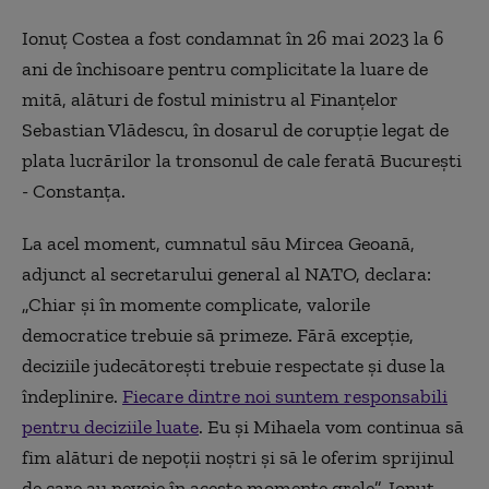
Ionuţ Costea a fost condamnat în 26 mai 2023 la 6
ani de închisoare pentru complicitate la luare de
mită, alături de fostul ministru al Finanţelor
Sebastian Vlădescu, în dosarul de corupţie legat de
plata lucrărilor la tronsonul de cale ferată Bucureşti
- Constanţa.
La acel moment, cumnatul său Mircea Geoană,
adjunct al secretarului general al NATO, declara:
„Chiar şi în momente complicate, valorile
democratice trebuie să primeze. Fără excepţie,
deciziile judecătoreşti trebuie respectate şi duse la
îndeplinire.
Fiecare dintre noi suntem responsabili
pentru deciziile luate
. Eu şi Mihaela vom continua să
fim alături de nepoţii noştri şi să le oferim sprijinul
de care au nevoie în aceste momente grele”. Ionuţ