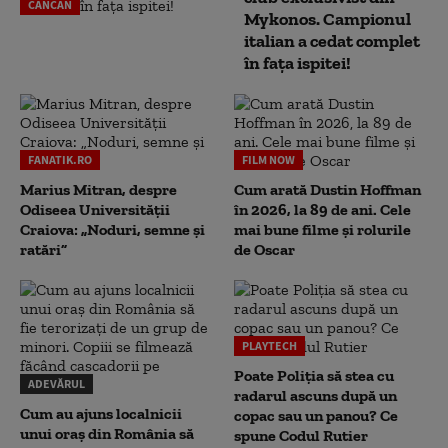
CANCAN
Mykonos. Campionul
italian a cedat complet
în fața ispitei!
FANATIK.RO
FILM NOW
Marius Mitran, despre
Cum arată Dustin Hoffman
Odiseea Universității
în 2026, la 89 de ani. Cele
Craiova: „Noduri, semne și
mai bune filme și rolurile
ratări”
de Oscar
PLAYTECH
Poate Poliția să stea cu
ADEVĂRUL
radarul ascuns după un
Cum au ajuns localnicii
copac sau un panou? Ce
unui oraș din România să
spune Codul Rutier