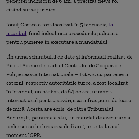
pedepsei închisorii de 6 ani, a precizat news.ro,
citând surse juridice.
Ionuţ Costea a fost localizat în 5 februarie,
la
Istanbul
, fiind îndeplinite procedurile judiciare
pentru punerea în executare a mandatului.
„În urma schimbului de date şi informaţii realizat de
Biroul Sirene din cadrul Centrului de Cooperare
Poliţienească Internaţională – I.G.P.R. cu partenerii
externi, respectiv autorităţile turce, a fost localizat
în Istanbul, un bărbat, de 64 de ani, urmărit
internaţional pentru săvârşirea infracţiunii de luare
de mită. Acesta are emis, de către Tribunalul
Bucureşti, pe numele său, un mandat de executare a
pedepsei cu închisoarea de 6 ani”, anunţa la acel
moment IGPR.