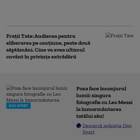
din Marea Britanie. El
susține că este urmărit
politic
Fraţii Tate: Audierea pentru
eliberarea pe cauţiune, peste două
săptămâni. Cine va avea ultimul
cuvânt în privința extrădării
Poza face înconjurul
lumii: singura
fotografie cu Leo Messi
DIGI SPORT
la înmormântarea
tatălui său!
Descarcă aplicația Digi
Sport