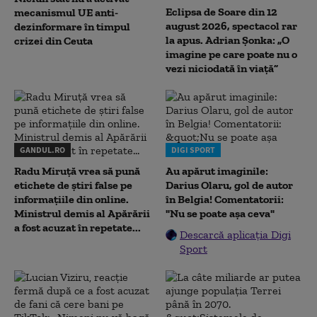
Eclipsa de Soare din 12
mecanismul UE anti-
august 2026, spectacol rar
dezinformare în timpul
la apus. Adrian Șonka: „O
crizei din Ceuta
imagine pe care poate nu o
vezi niciodată în viață”
GANDUL.RO
DIGI SPORT
Radu Miruţă vrea să pună
Au apărut imaginile:
etichete de știri false pe
Darius Olaru, gol de autor
informațiile din online.
în Belgia! Comentatorii:
Ministrul demis al Apărării
"Nu se poate așa ceva"
a fost acuzat în repetate...
Descarcă aplicația Digi
Sport