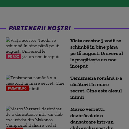
PARTENERII NOȘTRI
Viața acestor 3 zodii se
schimbă în bine până
pe 16 august. Universul
PE ROZ
le pregătește un nou
început
Tenismena română s-a
căsătorit în mare
FANATIK.RO
secret. Cine este alesul
inimii
Marco Verratti,
dezbrăcat de o
dansatoare într-un
club exclusivist din