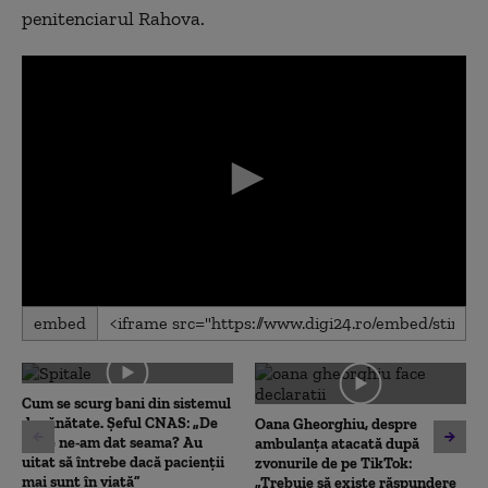
penitenciarul Rahova.
0
embed
seconds
of
0
seconds
Cum se scurg bani din sistemul
de sănătate. Șeful CNAS: „De
Oana Gheorghiu, despre
unde ne-am dat seama? Au
ambulanța atacată după
uitat să întrebe dacă pacienții
zvonurile de pe TikTok:
mai sunt în viață”
„Trebuie să existe răspundere