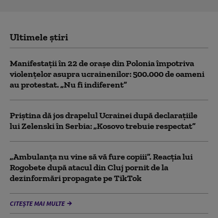
Ultimele știri
Manifestații în 22 de orașe din Polonia împotriva
violențelor asupra ucrainenilor: 500.000 de oameni
au protestat. „Nu fi indiferent”
Priștina dă jos drapelul Ucrainei după declarațiile
lui Zelenski în Serbia: „Kosovo trebuie respectat”
„Ambulanța nu vine să vă fure copiii”. Reacția lui
Rogobete după atacul din Cluj pornit de la
dezinformări propagate pe TikTok
CITEȘTE MAI MULTE