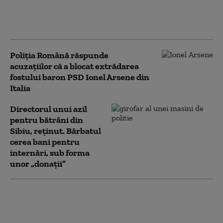
Frații Tate, închiși în SUA, cer
eliberarea pe cauțiune: ce argumente
aduc avocații influencerilor
Poliția Română răspunde
acuzațiilor că a blocat extrădarea
fostului baron PSD Ionel Arsene din
Italia
Directorul unui azil
pentru bătrâni din
Sibiu, reținut. Bărbatul
cerea bani pentru
internări, sub forma
unor „donații”
Oligarhul moldovean
Veaceslav Platon
contestă extrădarea