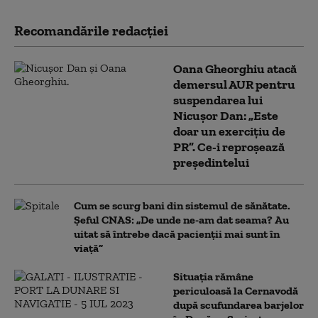
Recomandările redacţiei
Oana Gheorghiu atacă
demersul AUR pentru
suspendarea lui
Nicușor Dan: „Este
doar un exercițiu de
PR”. Ce-i reproșează
președintelui
Cum se scurg bani din sistemul de sănătate.
Șeful CNAS: „De unde ne-am dat seama? Au
uitat să întrebe dacă pacienții mai sunt în
viață”
Situația rămâne
periculoasă la Cernavodă
după scufundarea barjelor