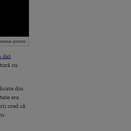
a dat
ătură cu
dicate din
itate era
ii cred că
im-