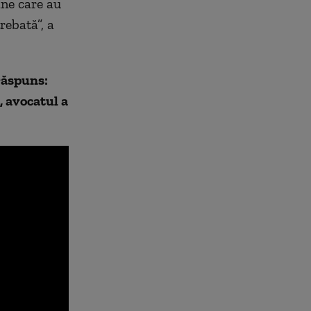
ane care au
rebată”, a
 răspuns:
, avocatul a