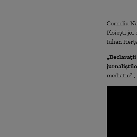
Cornelia N
Ploieşti joi
Iulian Her
„Declaraţi
jurnaliştilo
mediatic?”,