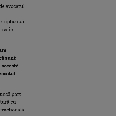
de avocatul
orupţie i-au
esă în
are
că sunt
e această
avocatul
muncă part-
ătură cu
nfracţională