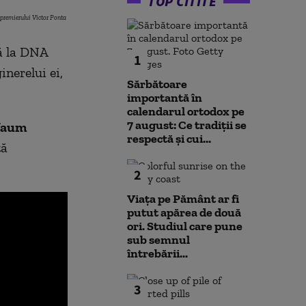
TOP CITITE
remierului Victor Ponta
ă la DNA
1
inerelui ei,
Sărbătoare
importantă în
calendarul ortodox pe
7 august: Ce tradiții se
 Naum
respectă și cui...
tă
2
Viața pe Pământ ar fi
putut apărea de două
ori. Studiul care pune
sub semnul
întrebării...
3