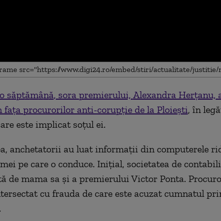
o s
ă
pt
ă
m
â
n
ă
, sora premierului,
Alexandra Herţanu, 
me
n faţa procurorilor anti-corupţie de la Ploieşti
, în leg
are este implicat soţul ei.
ea, anchetatorii au luat informaţii din computerele ri
rmei pe care o conduce. Iniţial, societatea de contabil
ă de mama sa şi a premierului Victor Ponta. Procuror
ntersectat cu frauda de care este acuzat cumnatul pr
.