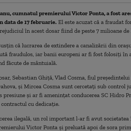
anu, cumnatul premierului Victor Ponta, a fost are
n data de 17 februarie.
El este acuzat că a fraudat f
ejudiciul în acest dosar fiind de peste 7 milioane de l
susţin că lucrarea de extindere a canalizării din ora
ută fraudulos, iar banii europeni ar fi fost folosiţi în 
ind făcute de mântuială.
dosar, Sebastian Ghiţă, Vlad Cosma, fiul preşedintelui
ahova, şi Mircea Cosma sunt cercetaţi sub control ju
pus presiune şi ar fi ameninţat conducerea SC Hidro P
 contractul cu dedicaţie.
cerea ilegală, un rol important l-ar fi avut societatea 
mierului Victor Ponta şi preluată apoi de sora prim