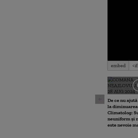
0
embed
seconds
of
0
seconds
Volu
90%
De ce nu ajută
la diminuarea 
Climatolog: Su
neuniform și 
este nevoie m