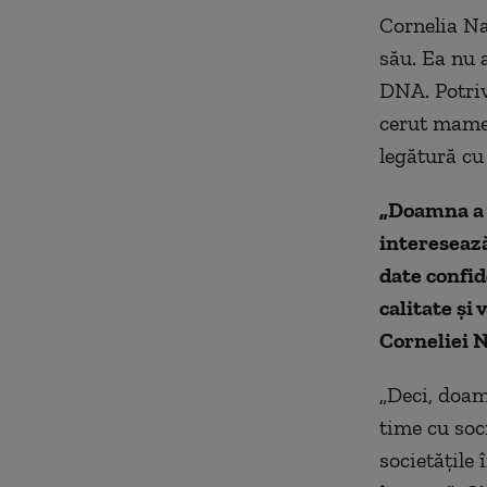
Cornelia Na
său. Ea nu a
DNA. Potriv
cerut mamei
legătură cu
„
Doamna a f
interesează
date confid
calitate şi
Corneliei 
„
Deci, doam
time cu soci
societăţile 