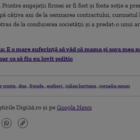
 Printre angajaţii firmei ar fi fost şi fosta soţie a pr
ă câţiva ani de la semnarea contractului, cumnatul l
etras de la conducerea societăţii şi a predat-o unui 
a: E o mare suferinţă să văd că mama şi sora mea s
ar ca să fiu eu lovit politic
or ponta
dna
frauda
audieri
iulian hertanu
cornelia naum
tirile Digi24.ro și pe
Google News