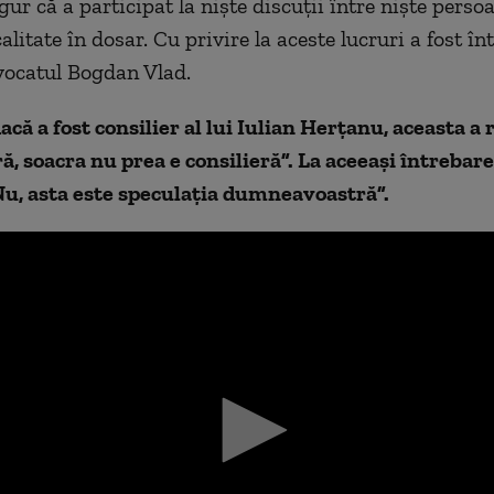
gur că a participat la nişte discuţii între nişte perso
litate în dosar. Cu privire la aceste lucruri a fost înt
vocatul Bogdan Vlad.
acă a fost consilier al lui Iulian Herţanu, aceasta a
ă, soacra nu prea e consilieră”. La aceeaşi întrebare
Nu, asta este speculaţia dumneavoastră”.