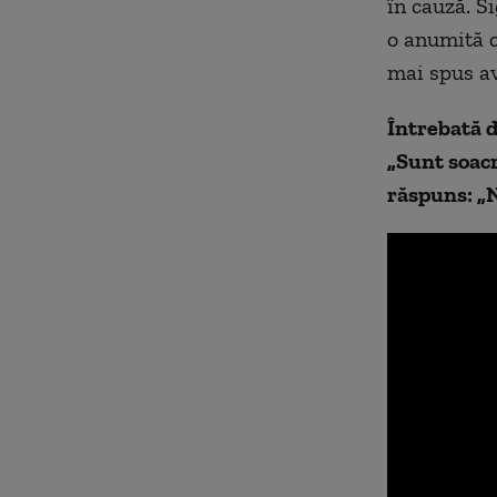
în cauză. Si
o anumită ca
mai spus a
Întrebată d
„Sunt soacr
răspuns: „