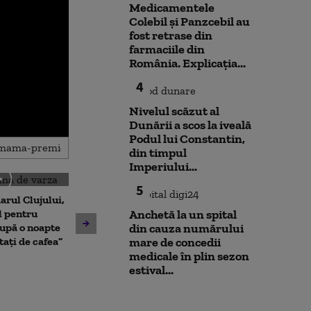
Medicamentele
Colebil și Panzcebil au
fost retrase din
farmaciile din
România. Explicația...
4
Nivelul scăzut al
Dunării a scos la iveală
Podul lui Constantin,
din timpul
Imperiului...
5
arul Clujului,
Cristian Păun,
Nuclearelectrica: „Mai
l pentru
scăderea cons
Anchetă la un spital
putem câștiga două-trei
upă o noapte
„Poporul plăteș
din cauza numărului
zile”. Ce se va întâmpla cu
itați de cafea”
plată, fie prin 
mare de concedii
reactorul 2 de la Cernavodă
inflație”
medicale în plin sezon
estival...