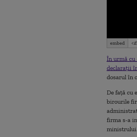
0
embed
seconds
of
0
Î
n urm
ă
cu 
seconds
Volu
90%
d
eclaraţii î
dosarul în c
De faţă cu 
birourile fi
administrat
firma s-a i
ministrului