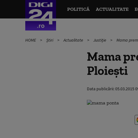
POLITICĂ
ACTUALITATE
E
HOME
Știri
Actualitate
Justiție
Mama premie
Mama pre
Ploieşti
Data publicării:
05.03.2015 0