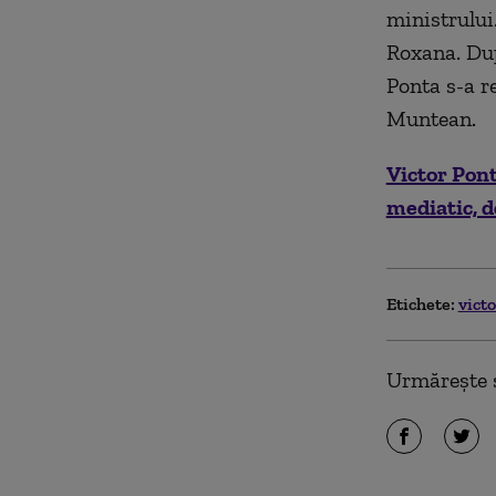
ministrului.
Roxana. Dup
Ponta s-a r
Muntean.
Victor Pont
mediatic, do
Etichete:
vict
Urmărește ș