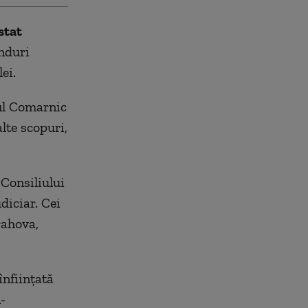
stat
onduri
ei.
şul Comarnic
alte scopuri,
 Consiliului
diciar. Cei
rahova,
înfiinţată
-