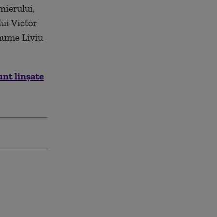
emierului,
ui Victor
anume Liviu
unt linşate