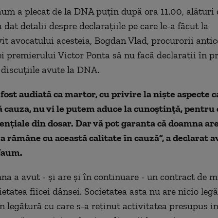
um a plecat de la DNA puţin după ora 11.00, alături 
 dat detalii despre declaraţiile pe care le-a făcut la
it avocatului acesteia, Bogdan Vlad, procurorii antic
 premierului Victor Ponta să nu facă declaraţii în pr
 discuţiile avute la DNA.
ost audiată ca martor, cu privire la nişte aspecte c
 cauza, nu vi le putem aduce la cunoştinţă, pentru 
enţiale din dosar. Dar vă pot garanta că doamna ar
 va rămâne cu această calitate în cauză”, a declarat 
Naum.
na a avut - şi are şi în continuare - un contract de 
etatea fiicei dânsei. Societatea asta nu are nicio leg
în legătură cu care s-a reţinut activitatea presupus i