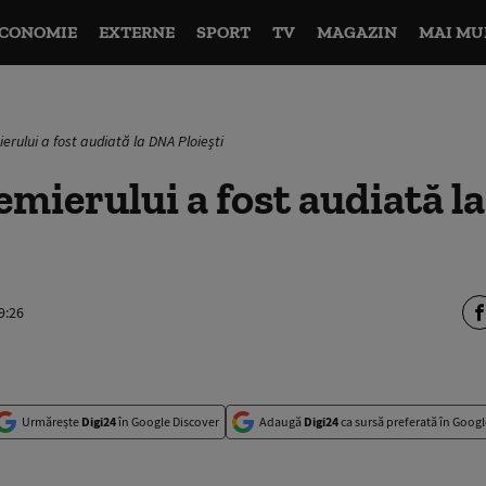
CONOMIE
EXTERNE
SPORT
TV
MAGAZIN
MAI MU
rului a fost audiată la DNA Ploieşti
mierului a fost audiată l
9:26
Urmărește
Digi24
în Google Discover
Adaugă
Digi24
ca sursă preferată în Googl