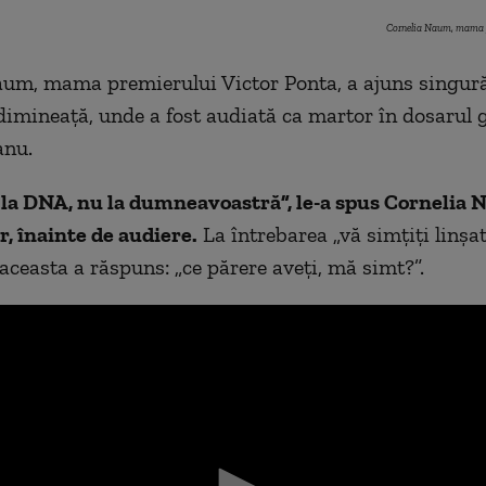
Cornelia Naum, mama p
aum, mama premierului Victor Ponta, a ajuns singur
 dimineaţă, unde a fost audiată ca martor în dosarul g
ţanu.
i la DNA, nu la dumneavoastră”, le-a spus Cornelia
r, înainte de audiere.
La întrebarea „vă simţiţi linşa
 aceasta a răspuns: „ce părere aveţi, mă simt?”.