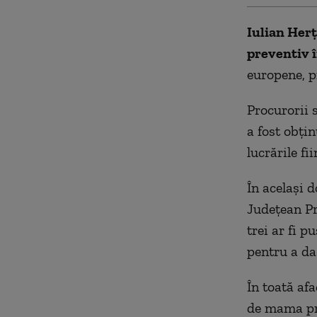
Iulian Herţ
preventiv î
europene, pr
Procurorii 
a fost obţin
lucrările fi
În acelaşi 
Judeţean Pr
trei ar fi 
pentru a da
În toată afa
de mama pre