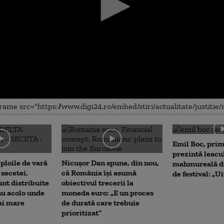
me
Emil Boc, prim
prezintă leacu
 ploile de vară
Nicușor Dan spune, din nou,
mahmureală d
secetei.
că România își asumă
de festival: „U
nt distribuite
obiectivul trecerii la
nu acolo unde
moneda euro: „E un proces
ai mare
de durată care trebuie
prioritizat”