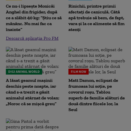
Ce nu-i lipsește Monicăi
Rinichii, printre primii
Anghel din frigider, după
afectați de caniculă. Câtă
ce a slăbit 40 kg: “Știu ce să
apă trebuie să bem, de fapt,
mănânc. Nu mai fac ca
vara și la ce alimente să fim
înainte”
atenți
Descarcă aplicația Pro FM
DIGI ANIMAL WORLD
FILM NOW
A lăsat geamul mașinii
Matt Damon, eclipsat de
deschis peste noapte, iar
frumoasa lui soție, pe
când s-a trezit a găsit
covorul roșu. Tablou
animalul atârnat de volan:
superb de familie alături de
„Noroc că se mișcă greu”
două dintre fiicele lor, la
Seul