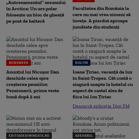
„Antrenamentul” sezonului
Facultatea din România la
în Arctica: Un urs polar
care nu mai vrea nimeni să
folosește un bloc de gheață
înveţe. A pierdut aproape
pe post de halteră
jumătate din studenţi
NEWSWEEK
DIGI FM
Anunțul lui Nicușor Dan
Ioana Țiriac, vacanță de lux
deschide calea spre
în Saint-Tropez. Cât costă o
creșterea pensiilor.
singură noapte la hotelul cu
Pensionarii, prima veste
aspect de castel ales de
bună după 2 ani
fiica lui Ion Țiriac
Descarcă aplicația Digi FM
EDITIADEDIMINEATA.RO
ADEVARUL