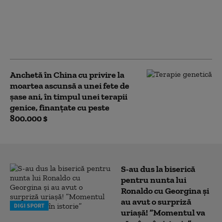
O anchetă asupra spitalelor din
Rusia dezvăluie amploarea
pierderilor suferite de Moscova pe
câmpul de luptă în 2025
Anchetă în China cu privire la
moartea ascunsă a unei fete de
şase ani, în timpul unei terapii
genice, finanțate cu peste
800.000 $
S-au dus la biserică
pentru nunta lui
Ronaldo cu Georgina și
au avut o surpriză
DIGI SPORT
uriașă! ”Momentul va