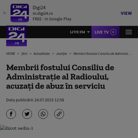
Digi24
VIEW
m.digi24.ro
FREE - In Google Play
LIVE TV
LIVE FM
HOME
Știri
Actualitate
Justiție
Membrii fostului Consiliu de Administraţie al Radioului, acuzaţi de abuz în serviciu
Membrii fostului Consiliu de
Administraţie al Radioului,
acuzaţi de abuz în serviciu
Data publicării:
24.07.2015 12:58