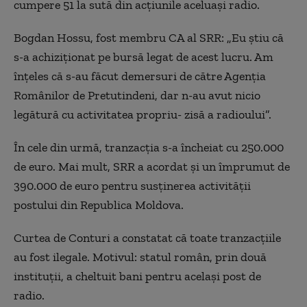
cumpere 51 la sută din acţiunile aceluaşi radio.
Bogdan Hossu, fost membru CA al SRR: „Eu ştiu că
s-a achiziţionat pe bursă legat de acest lucru. Am
înţeles că s-au făcut demersuri de către Agenţia
Românilor de Pretutindeni, dar n-au avut nicio
legătură cu activitatea propriu- zisă a radioului”.
În cele din urmă, tranzacţia s-a încheiat cu 250.000
de euro. Mai mult, SRR a acordat şi un împrumut de
390.000 de euro pentru susţinerea activităţii
postului din Republica Moldova.
Curtea de Conturi a constatat că toate tranzacţiile
au fost ilegale. Motivul: statul român, prin două
instituţii, a cheltuit bani pentru acelaşi post de
radio.