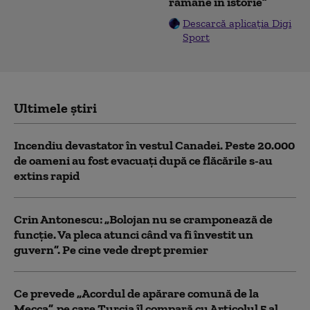
rămâne în istorie”
Descarcă aplicația Digi
Sport
Ultimele știri
Incendiu devastator în vestul Canadei. Peste 20.000
de oameni au fost evacuați după ce flăcările s-au
extins rapid
Crin Antonescu: „Bolojan nu se cramponează de
funcție. Va pleca atunci când va fi învestit un
guvern”. Pe cine vede drept premier
Ce prevede „Acordul de apărare comună de la
Mecca”, pe care Turcia îl compară cu Articolul 5 al