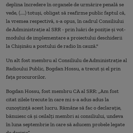
deplina încredere în organele de urmărire penală se
vede, (....) totuși, obligat să reafirme public faptul că,
la vremea respectivă, s-a opus, în cadrul Consiliului
de Administrație al SRR - prin luări de poziție și vot-
modului de implementare a proiectului deschiderii
la Chișinău a postului de radio în cauză."
Un alt fost membru al Consiliulu de Administraţie al
Radioului Public, Bogdan Hossu, a trecut şi el prin
faţa procurorilor.
Bogdan Hossu, fost membru CA al SRR: „Am fost
citat zilele trecute în care mi s-a adus adus la
cunoştinţă acest lucru. Rămâne să fac o declaraţie,
bănuiesc că şi ceilalţi membri ai consiliului, undeva
în luna septembrie în care să aducem probele legate
de decizie”.