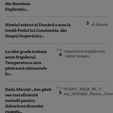
din România.
Explicația...
3
Nivelul scăzut al Dunării a scos la
iveală Podul lui Constantin, din
timpul Imperiului...
La câte grade trebuie
4
setat frigiderul.
Temperatura care
păstrează alimentele
în...
Radu Miruță: „Am găsit
5
cea mai eficientă
metodă pentru
doborârea dronelor
rusești...