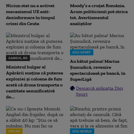
Niciun stat nu a activat
Moody’s a cruțat România.
mecanismul UE anti-
Acum politicienii pot strica
dezinformare în timpul
tot. Avertismentul
crizei din Ceuta
analiștilor
DIGI SPORT
GANDUL.RO
Au bătut palma! Marius
Ministrul bulgar al
Șumudică, revenire
Apărării susține că puterea
spectaculoasă pe bancă, în
exploziei și coloana de fum
SuperLigă
arată că drona transporta o
Descarcă aplicația Digi
cantitate semnificativă
Sport
de...
PRO FM
DIGI WORLD