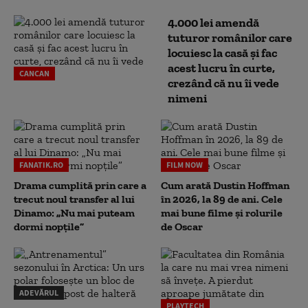
4.000 lei amendă
tuturor românilor care
locuiesc la casă și fac
acest lucru în curte,
CANCAN
crezând că nu îi vede
nimeni
FANATIK.RO
FILM NOW
Drama cumplită prin care a
Cum arată Dustin Hoffman
trecut noul transfer al lui
în 2026, la 89 de ani. Cele
Dinamo: „Nu mai puteam
mai bune filme și rolurile
dormi nopțile”
de Oscar
ADEVĂRUL
PLAYTECH