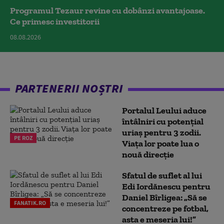
Programul Tezaur revine cu dobânzi avantajoase.
Ce primesc investitorii
08.08.2026
PARTENERII NOȘTRI
Portalul Leului aduce
întâlniri cu potențial
uriaș pentru 3 zodii.
PE ROZ
Viața lor poate lua o
nouă direcție
Sfatul de suflet al lui
Edi Iordănescu pentru
Daniel Bîrligea: „Să se
FANATIK.RO
concentreze pe fotbal,
asta e meseria lui!”