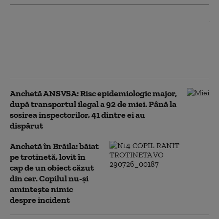
Imagini scandaloase: Echipajul
unei ambulanțe care
transporta o fetiță de un an a
oprit să cumpere pepeni și
legume. DSU anchetează
Anchetă ANSVSA: Risc epidemiologic major,
după transportul ilegal a 92 de miei. Până la
sosirea inspectorilor, 41 dintre ei au
dispărut
Anchetă în Brăila: băiat
pe trotinetă, lovit în
cap de un obiect căzut
din cer. Copilul nu-și
amintește nimic
despre incident