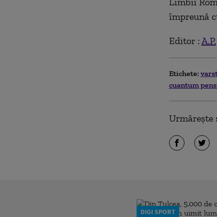
Limbii Româ
împreună c
Editor :
A.P.
Etichete:
vars
cuantum pens
Urmărește ș
DIGI SPORT