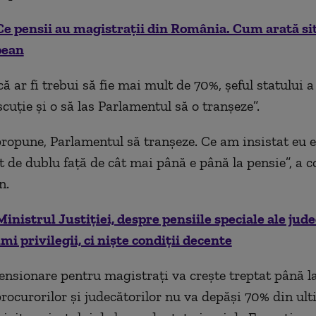
e pensii au magistrații din România. Cum arată sit
pean
ă ar fi trebui să fie mai mult de 70%, șeful statului a
scuție și o să las Parlamentul să o tranșeze”.
ropune, Parlamentul să tranșeze. Ce am insistat eu e
 de dublu față de cât mai până e până la pensie”, a c
n.
Ministrul Justiției, despre pensiile speciale ale jude
mi privilegii, ci niște condiții decente
ensionare pentru magistraţi va creşte treptat până la
procurorilor şi judecătorilor nu va depăşi 70% din ult