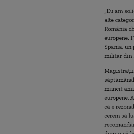
„Eu am soli
alte categor
România chi
europene. F
Spania, un 
militar din
Magistrații,
săptămânal 
muncit anii
europene. A
că e rezonab
cerem să lu
recomandări
duminică la