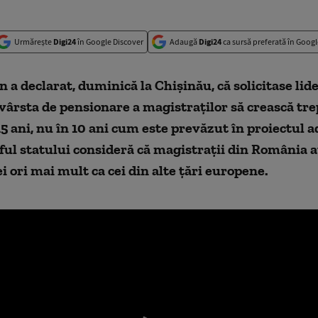
Urmărește
Digi24
în Google Discover
Adaugă
Digi24
ca sursă preferată în Googl
 a declarat, duminică la Chișinău, că solicitase lide
a vârsta de pensionare a magistraților să crească tre
5 ani, nu în 10 ani cum este prevăzut în proiectul a
ful statului consideră că magistrații din România 
ei ori mai mult ca cei din alte țări europene.