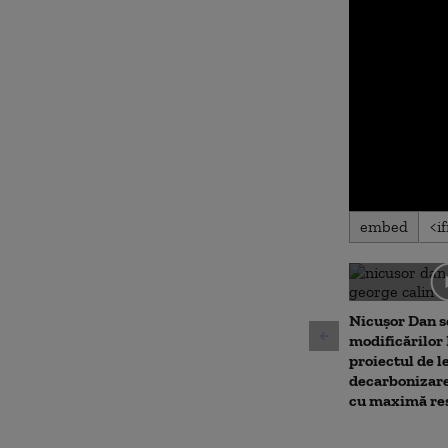
0
embed
seconds
of
0
seconds
Volu
90%
Nicușor Dan s
modificărilor
proiectul de l
decarbonizare
cu maximă res