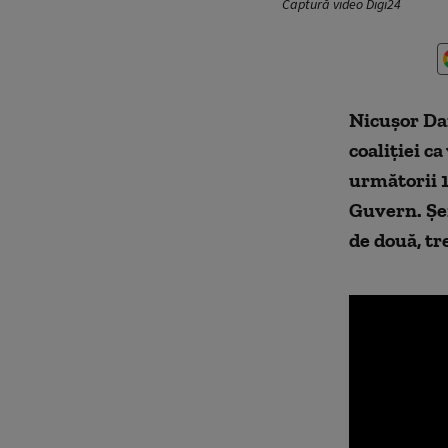
Captură video Digi24
Nicușor Dan
coaliției c
următorii 1
Guvern. Șe
de două, tr