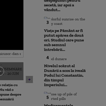
despăgubiri pentru
secetă, iar apoi a
vândut...
3
Viața pe Pământ ar fi
putut apărea de două
ori. Studiul care pune
sub semnul
întrebării...
4
Nivelul scăzut al
Dunării a scos la iveală
Emil Boc, primarul Clujului,
Podul lui Constantin,
Nuclearelectri
prezintă leacul pentru
din timpul
putem câștiga 
mahmureală după o noapte
Imperiului...
 relația cu
zile”. Ce se va
de festival: „Uitați de cafea”
Nu văd o
reactorul 2 de
 spune despre
5
esemnării
Medicamentele