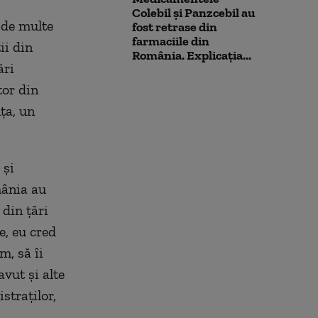
Colebil și Panzcebil au
e de multe
fost retrase din
farmaciile din
ii din
România. Explicația...
ări
tor din
ța, un
 și
mânia au
 din țări
e, eu cred
m, să îi
vut și alte
straților,