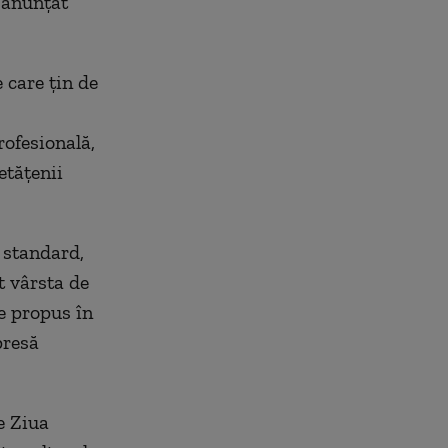
a anunțat
 care ţin de
rofesională,
etăţenii
 standard,
t vârsta de
e propus în
presă
e Ziua