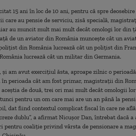
citat 15 ani în loc de 10 ani, pentru că spre deosebir
ii care au pensie de serviciu, zisă specială, magistraț
ar au muncit mult mai mult decât omologi lor din ț
ață de un aviator din România muncește cât un avia
polițist din România lucrează cât un polițist din Fran
 România lucrează cât un militar din Germania.
 și am avut exercițiul ăsta, aproape zilnic o perioadă
în perioada cât am fost primar, magistrații din Ro
 aceștia de două, trei ori mai mult decât omologii lor
tunci pentru un om care mai are un an până la pensi
il, dat fiind contextul complicat fiscal în care ne află
creze dublu”, a afirmat Nicușor Dan, întrebat dacă a a
 pentru coaliție privind vârsta de pensionare a magi
 Chișinău.