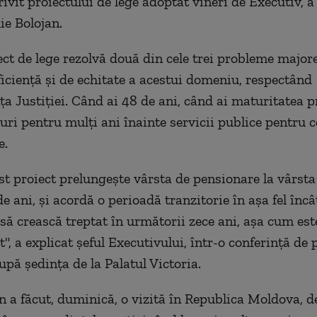
rivit proiectului de lege adoptat vineri de Executiv, 
ie Bolojan.
ect de lege rezolvă două din cele trei probleme majore
ficienţă şi de echitate a acestui domeniu, respectând
a Justiţiei. Când ai 48 de ani, când ai maturitatea p
uri pentru mulţi ani înainte servicii publice pentru c
e.
est proiect prelungeşte vârsta de pensionare la vârsta
e ani, şi acordă o perioadă tranzitorie în aşa fel încâ
să crească treptat în următorii zece ani, aşa cum est
", a explicat șeful Executivului, într-o conferință de 
upă ședința de la Palatul Victoria.
 a făcut, duminică, o vizită în Republica Moldova, d