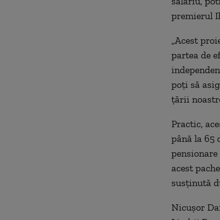
salariu, pot
premierul Il
„Acest proi
partea de e
independenţ
poţi să asig
ţării noastr
Practic, ac
până la 65 d
pensionare 
acest pachet
susținută d
Nicușor Dan