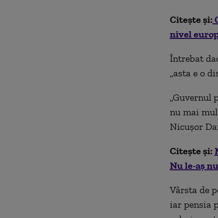
Citește și:
C
nivel euro
Întrebat dac
„asta e o di
„Guvernul p
nu mai mult
Nicușor Da
Citește și:
Nu le-aș nu
Vârsta de p
iar pensia 