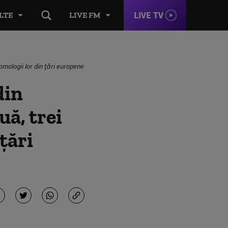
LIVE TV
LTE
LIVE FM
omologii lor din ţări europene
din
ă, trei
ţări