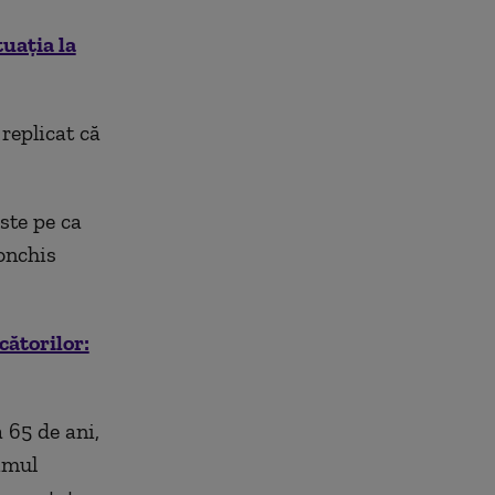
uația la
 replicat că
ste pe ca
onchis
cătorilor:
 65 de ani,
imul