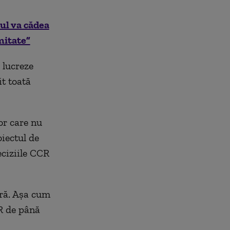
ul va cădea
mitate”
 lucreze
it toată
or care nu
iectul de
eciziile CCR
ură. Așa cum
CR de până