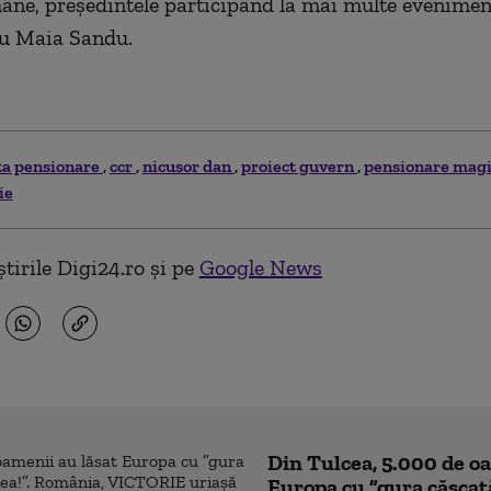
ne, președintele participând la mai multe eveniment
u Maia Sandu.
ta pensionare
ccr
nicusor dan
proiect guvern
pensionare magi
ie
tirile Digi24.ro și pe
Google News
Din Tulcea, 5.000 de o
Europa cu ”gura căscat