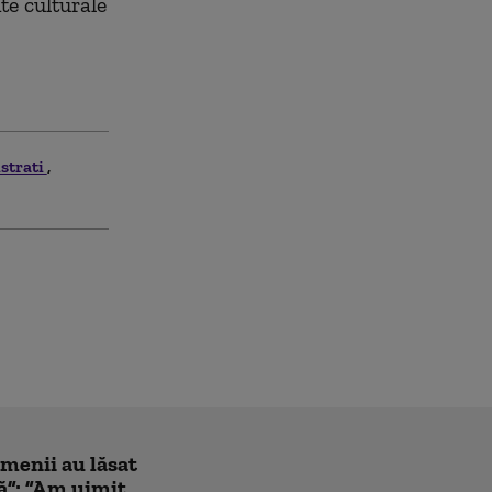
e culturale
strati
amenii au lăsat
ă”: ”Am uimit