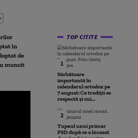
e
TOP CITITE
rilor
ptat în
doptat de
1
au muncit
Sărbătoare
importantă în
calendarul ortodox pe
7 august: Ce tradiții se
respectă și cui...
2
Tupeul unui primar
PSD după ce a încasat