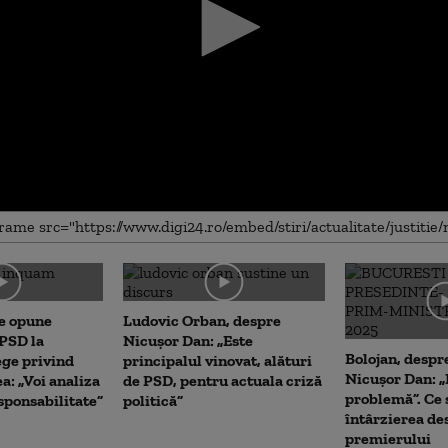
me
e opune
Ludovic Orban, despre
 PSD la
Nicușor Dan: „Este
Bolojan, despre
ege privind
principalul vinovat, alături
Nicușor Dan: „
a: „Voi analiza
de PSD, pentru actuala criză
problemă”. Ce
ponsabilitate”
politică”
întârzierea d
premierului