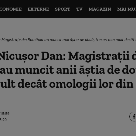
CONOMIE
EXTERNE
SPORT
TV
MAGAZIN
MAI MU
 Magistraţii din România au muncit anii ăştia de două, trei ori mai mult decât 
Nicușor Dan: Magistraţii 
u muncit anii ăştia de dou
ult decât omologii lor din 
 15:59
5:20