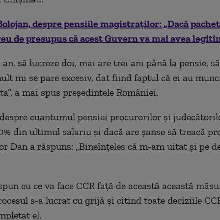
Bolojan, despre pensiile magistraţilor: „Dacă pachet
reu de presupus că acest Guvern va mai avea legiti
an, să lucreze doi, mai are trei ani până la pensie, să
ult mi se pare excesiv, dat fiind faptul că ei au munc
ta”, a mai spus președintele României.
despre cuantumul pensiei procurorilor şi judecătoril
0% din ultimul salariu și dacă are șanse să treacă pro
r Dan a răspuns: „Bineînțeles că m-am uitat și pe d
spun eu ce va face CCR față de această această măs
ocesul s-a lucrat cu grijă și citind toate deciziile C
mpletat el.