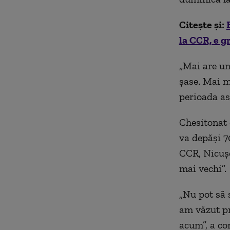
Citește și:
la CCR, e g
„Mai are un 
șase. Mai m
perioada as
Chesitonat 
va depăși 7
CCR, Nicușo
mai vechi”.
„Nu pot să 
am văzut pr
acum”, a co