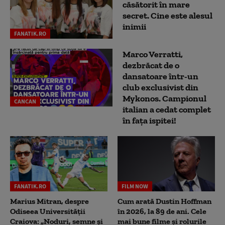
căsătorit în mare
secret. Cine este alesul
inimii
FANATIK.RO
Marco Verratti,
dezbrăcat de o
dansatoare într-un
club exclusivist din
Mykonos. Campionul
CANCAN
italian a cedat complet
în fața ispitei!
FANATIK.RO
FILM NOW
Marius Mitran, despre
Cum arată Dustin Hoffman
Odiseea Universității
în 2026, la 89 de ani. Cele
Craiova: „Noduri, semne și
mai bune filme și rolurile