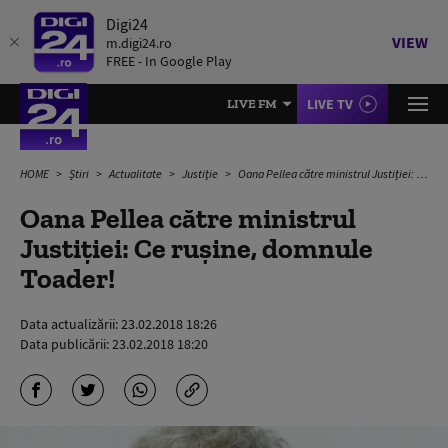
Digi24
VIEW
m.digi24.ro
FREE - In Google Play
LIVE TV
LIVE FM
HOME
Știri
Actualitate
Justiție
Oana Pellea către ministrul Justiției: Ce rușine, domnule Toader!
Oana Pellea către ministrul
Justiției: Ce rușine, domnule
Toader!
Data actualizării:
23.02.2018 18:26
Data publicării:
23.02.2018 18:20