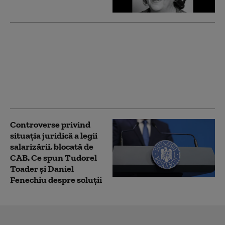
Tudorel Toader explică
decizia CCR privind
secretizarea
declarațiilor de avere.
Cine a propus
amendamentul
Controverse privind
situația juridică a legii
salarizării, blocată de
CAB. Ce spun Tudorel
Toader și Daniel
Fenechiu despre soluții