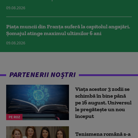
09.08.2026
Piața muncii din Franța suferă la capitolul angajări.
Șomajul atinge maximul ultimilor 6 ani
09.08.2026
PARTENERII NOȘTRI
Viața acestor 3 zodii se
schimbă în bine până
pe 16 august. Universul
le pregătește un nou
început
PE ROZ
Tenismena română s-a