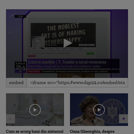
0
embed
seconds
of
36
seconds
Cum se scurg bani din sistemul
Oana Gheorghiu, despre