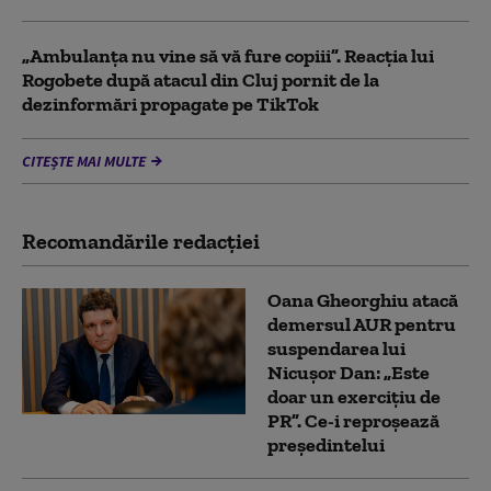
„Ambulanța nu vine să vă fure copiii”. Reacția lui
Rogobete după atacul din Cluj pornit de la
dezinformări propagate pe TikTok
CITEȘTE MAI MULTE
Recomandările redacţiei
Oana Gheorghiu atacă
demersul AUR pentru
suspendarea lui
Nicușor Dan: „Este
doar un exercițiu de
PR”. Ce-i reproșează
președintelui