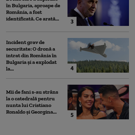
în Bulgaria, aproape de
România, a fost
identificată. Ce arată...
3
Incident grav de
securitate: O dronă a
intrat din România în
Bulgaria şi a explodat
4
la...
Mii de fani s-au strâns
la o catedrală pentru
nunta lui Cristiano
Ronaldo şi Georgina...
5