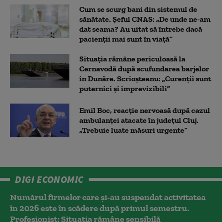
Cum se scurg bani din sistemul de
sănătate. Șeful CNAS: „De unde ne-am
dat seama? Au uitat să întrebe dacă
pacienții mai sunt în viață”
Situația rămâne periculoasă la
Cernavodă după scufundarea barjelor
în Dunăre. Scrioșteanu: „Curenții sunt
puternici și imprevizibili”
Emil Boc, reacție nervoasă după cazul
ambulanței atacate în județul Cluj.
„Trebuie luate măsuri urgente”
DIGI ECONOMIC
Numărul firmelor care și-au suspendat activitatea
în 2026 este în scădere după primul semestru.
Profesionist: Situația rămâne sensibilă