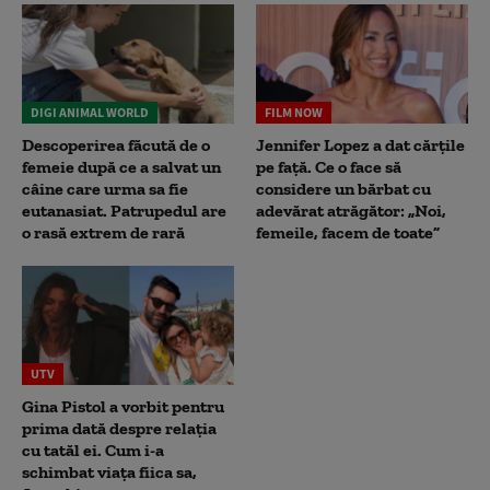
DIGI ANIMAL WORLD
FILM NOW
Descoperirea făcută de o
Jennifer Lopez a dat cărțile
femeie după ce a salvat un
pe față. Ce o face să
câine care urma sa fie
considere un bărbat cu
eutanasiat. Patrupedul are
adevărat atrăgător: „Noi,
o rasă extrem de rară
femeile, facem de toate”
UTV
Gina Pistol a vorbit pentru
prima dată despre relația
cu tatăl ei. Cum i-a
schimbat viața fiica sa,