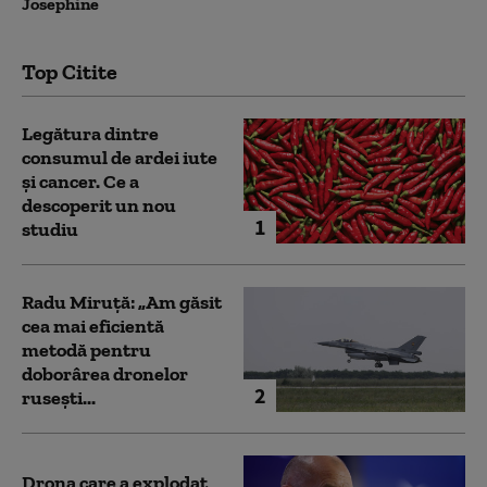
Josephine
Top Citite
Legătura dintre
consumul de ardei iute
și cancer. Ce a
descoperit un nou
1
studiu
Radu Miruță: „Am găsit
cea mai eficientă
metodă pentru
doborârea dronelor
2
rusești...
Drona care a explodat