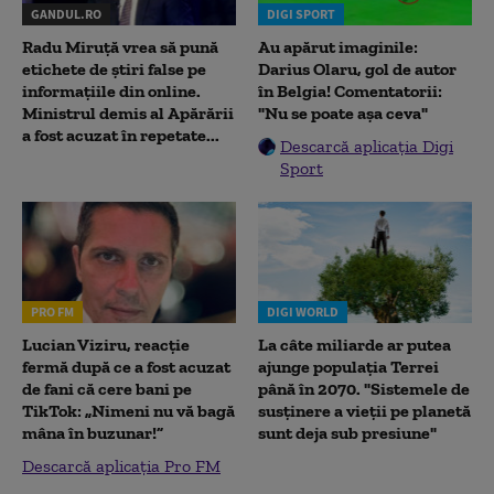
GANDUL.RO
DIGI SPORT
Radu Miruţă vrea să pună
Au apărut imaginile:
etichete de știri false pe
Darius Olaru, gol de autor
informațiile din online.
în Belgia! Comentatorii:
Ministrul demis al Apărării
"Nu se poate așa ceva"
a fost acuzat în repetate...
Descarcă aplicația Digi
Sport
PRO FM
DIGI WORLD
Lucian Viziru, reacție
La câte miliarde ar putea
fermă după ce a fost acuzat
ajunge populația Terrei
de fani că cere bani pe
până în 2070. "Sistemele de
TikTok: „Nimeni nu vă bagă
susținere a vieții pe planetă
mâna în buzunar!”
sunt deja sub presiune"
Descarcă aplicația Pro FM