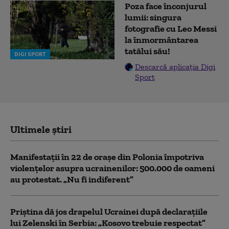
Poza face înconjurul
lumii: singura
fotografie cu Leo Messi
la înmormântarea
tatălui său!
DIGI SPORT
Descarcă aplicația Digi
Sport
Ultimele știri
Manifestații în 22 de orașe din Polonia împotriva
violențelor asupra ucrainenilor: 500.000 de oameni
au protestat. „Nu fi indiferent”
Priștina dă jos drapelul Ucrainei după declarațiile
lui Zelenski în Serbia: „Kosovo trebuie respectat”