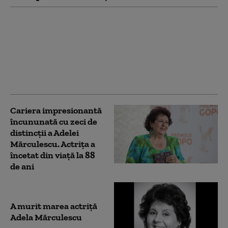
Tudorel Toader: Legea
integrității nu era
neconstituțională. „A
picat la Senat pentru că
sunt interese de toate
felurile”
Cariera impresionantă
încununată cu zeci de
distincții a Adelei
Mărculescu. Actrița a
încetat din viață la 88
de ani
A murit marea actriță
Adela Mărculescu