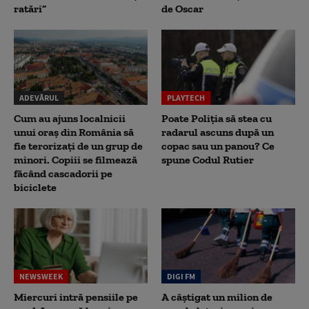
ratări”
de Oscar
ADEVĂRUL
PLAYTECH
Cum au ajuns localnicii
Poate Poliția să stea cu
unui oraș din România să
radarul ascuns după un
fie terorizați de un grup de
copac sau un panou? Ce
minori. Copiii se filmează
spune Codul Rutier
făcând cascadorii pe
biciclete
NEWSWEEK
DIGI FM
Miercuri intră pensiile pe
A câștigat un milion de