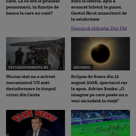
card. La ce oră le primesc
euro la loterie, apoi a
pensionarii, în funcție de
aruncat biletul la gunoi.
banca la care au cont?
Gestul făcut muncitorii de
la salubritate
Descarcă aplicația Digi FM
EDITIADEDIMINEATA.RO
ADEVARUL
Niciun stat nu a activat
Eclipsa de Soare din 12
mecanismul UE anti-
august 2026, spectacol rar
dezinformare în timpul
la apus. Adrian Șonka: „O
crizei din Ceuta
imagine pe care poate nu o
vezi niciodată în viață”