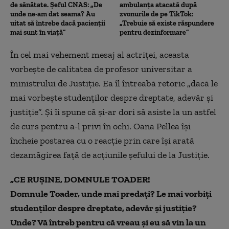
de sănătate. Șeful CNAS: „De
ambulanța atacată după
unde ne-am dat seama? Au
zvonurile de pe TikTok:
uitat să întrebe dacă pacienții
„Trebuie să existe răspundere
mai sunt în viață”
pentru dezinformare”
În cel mai vehement mesaj al actriţei, aceasta
vorbește de calitatea de profesor universitar a
ministrului de Justiţie. Ea îl întreabă retoric „dacă le
mai vorbeşte studenţilor despre dreptate, adevăr şi
justiţie”. Şi îi spune că şi-ar dori să asiste la un astfel
de curs pentru a-l privi în ochi. Oana Pellea îşi
încheie postarea cu o reacţie prin care își arată
dezamăgirea faţă de acţiunile şefului de la Justiţie.
„CE RUȘINE, DOMNULE TOADER!
Domnule Toader, unde mai predați? Le mai vorbiți
studenților despre dreptate, adevăr și justiție?
Unde? Vă întreb pentru că vreau și eu să vin la un