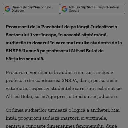
Urmărește
Digi24
în Google
Adaugă
Digi24
ca sursă preferată în
Discover
Google
Procurorii de la Parchetul de pe lângă Judecătoria
Sectorului 1 vor începe, în această săptămână,
audierile în dosarul în care mai multe studente de la
SNSPA îl acuză pe profesorul Alfred Bulai de
hărţuire sexuală.
Procurorii vor chema la audieri martori, inclusiv
profesori din conducerea SNSPA, dar şi persoanele
vătămate, respectiv studentele care l-au reclamat pe
Alfred Bulai, scrie Agerpres, citând surse judiciare.
Ordinea audierilor urmează o logică a anchetei. Mai
întâi, procurorii audiază martorii şi victimele,
pentru a cunoaşte dimensiunea fenomenului, după