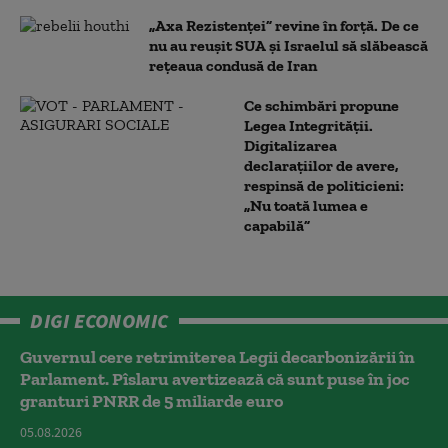
„Axa Rezistenței” revine în forță. De ce
nu au reușit SUA și Israelul să slăbească
rețeaua condusă de Iran
Ce schimbări propune
Legea Integrității.
Digitalizarea
declarațiilor de avere,
respinsă de politicieni:
„Nu toată lumea e
capabilă”
DIGI ECONOMIC
Guvernul cere retrimiterea Legii decarbonizării în
Parlament. Pîslaru avertizează că sunt puse în joc
granturi PNRR de 5 miliarde euro
05.08.2026