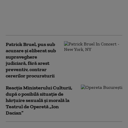
„rețea globală” de
bărbați care drogau și
agresau sexual femei a
fost descoperită de
autoritățile britanice
Patrick Bruel, pus sub
acuzare și eliberat sub
supraveghere
judiciară, fără arest
preventiv, contrar
cererilor procuraturii
Reacția Ministerului Culturii,
după o posibilă situaţie de
hărţuire sexuală şi morală la
Teatrul de Operetă „Ion
Dacian”