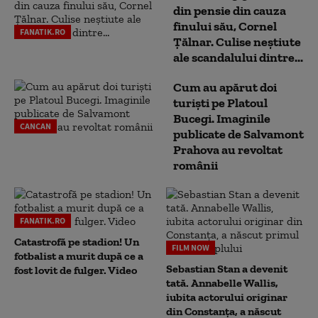
din pensie din cauza
finului său, Cornel
FANATIK.RO
Țălnar. Culise neștiute
ale scandalului dintre...
Cum au apărut doi
turiști pe Platoul
Bucegi. Imaginile
CANCAN
publicate de Salvamont
Prahova au revoltat
românii
FANATIK.RO
Catastrofă pe stadion! Un
FILM NOW
fotbalist a murit după ce a
Sebastian Stan a devenit
fost lovit de fulger. Video
tată. Annabelle Wallis,
iubita actorului originar
din Constanța, a născut