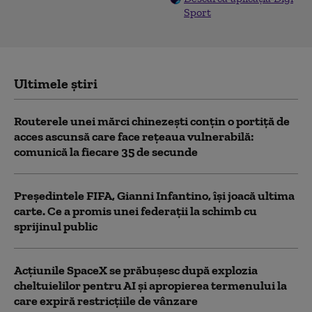
Sport
Ultimele știri
Routerele unei mărci chinezești conțin o portiță de
acces ascunsă care face rețeaua vulnerabilă:
comunică la fiecare 35 de secunde
Președintele FIFA, Gianni Infantino, îşi joacă ultima
carte. Ce a promis unei federații la schimb cu
sprijinul public
Acţiunile SpaceX se prăbuşesc după explozia
cheltuielilor pentru AI şi apropierea termenului la
care expiră restricţiile de vânzare