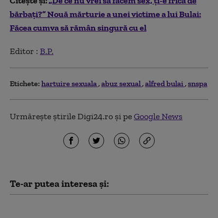
Citește și:
„De ce nu vrei să facem sex, ți-e frică de
bărbați?” Nouă mărturie a unei victime a lui Bulai:
Făcea cumva să rămân singură cu el
Editor :
B.P.
Etichete:
hartuire sexuala
abuz sexual
alfred bulai
snspa
Urmărește știrile Digi24.ro și pe
Google News
Te-ar putea interesa și:
„Cel mai odios abuz”. O