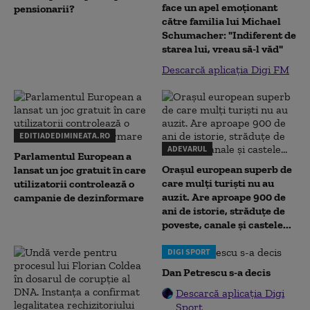
face un apel emoționant
pensionarii?
către familia lui Michael
Schumacher: "Indiferent de
starea lui, vreau să-l văd"
Descarcă aplicația Digi FM
EDITIADEDIMINEATA.RO
ADEVARUL
Parlamentul European a
Orașul european superb de
lansat un joc gratuit în care
care mulți turiști nu au
utilizatorii controlează o
auzit. Are aproape 900 de
campanie de dezinformare
ani de istorie, străduțe de
poveste, canale și castele...
DIGI SPORT
Dan Petrescu s-a decis
Descarcă aplicația Digi
Sport