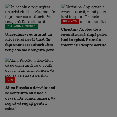
FILM NOW
DIGI ANIMAL WORLD
Christina Applegate a
Un rechin a regurgitat un
revenit acasă, după patru
arici viu și nevătămat, în
luni în spital. Primele
fața unor cercetători: „Am
informații despre actriță
reușit să fac o singură poză”
UTV
Alina Pușcău a dezvăluit că
se confruntă cu o boală
gravă. „Am cinci tumori. Vă
rog să vă rugați pentru
mine”