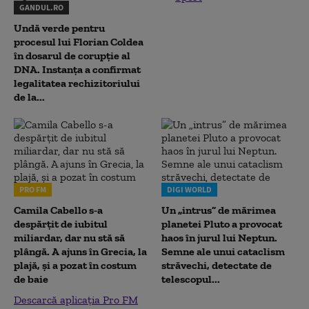
GANDUL.RO
Undă verde pentru
procesul lui Florian Coldea
în dosarul de corupție al
DNA. Instanța a confirmat
legalitatea rechizitoriului
de la...
PRO FM
DIGI WORLD
Camila Cabello s-a
Un „intrus” de mărimea
despărțit de iubitul
planetei Pluto a provocat
miliardar, dar nu stă să
haos în jurul lui Neptun.
plângă. A ajuns în Grecia, la
Semne ale unui cataclism
plajă, și a pozat în costum
străvechi, detectate de
de baie
telescopul...
Descarcă aplicația Pro FM