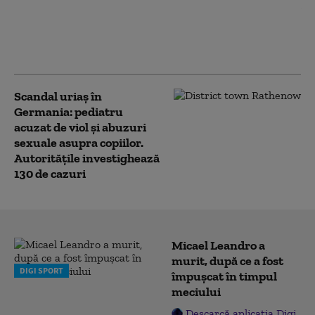
Dosarele Epstein: Poliția britanică
investighează noi acuzații de abuz
sexual asupra copiilor formulate
de două persoane
Scandal uriaș în
Germania: pediatru
acuzat de viol şi abuzuri
sexuale asupra copiilor.
Autoritățile investighează
130 de cazuri
Micael Leandro a
murit, după ce a fost
DIGI SPORT
împușcat în timpul
meciului
Descarcă aplicația Digi