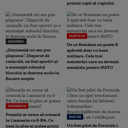
primul copil al cuplului
PLAYTECH
ADEVĂRUL
De ce România nu poate fi
„Dimineață mi-am pus
apărată doar cu baze
plapuma”. Disperat de
militare. Cele trei
caniculă, un fost sportiv și-
autostrăzi care au devenit
a amenajat subsolul
esențiale pentru NATO
blocului și doarme acolo în
fiecare noapte
NEWSWEEK
Pensiile ar urma să crească
DIGI FM
la 1 ianuarie cu 6-8%. Ce
Un fost pilot de Formula 1
bani în plus ar putea primi