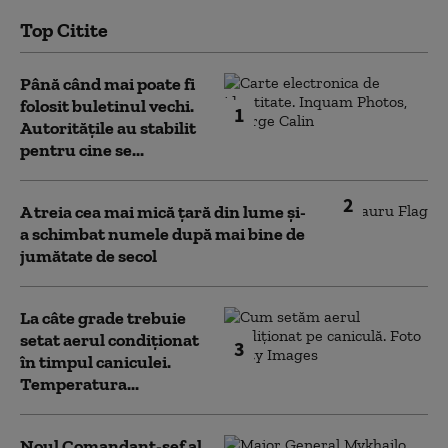
Top Citite
Până când mai poate fi
folosit buletinul vechi.
1
Autoritățile au stabilit
pentru cine se...
2
A treia cea mai mică țară din lume și-
a schimbat numele după mai bine de
jumătate de secol
La câte grade trebuie
setat aerul condiționat
3
în timpul caniculei.
Temperatura...
Noul Comandant-șef al