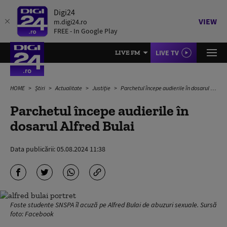
Digi24
VIEW
m.digi24.ro
FREE - In Google Play
LIVE TV
LIVE FM
HOME
Știri
Actualitate
Justiție
Parchetul începe audierile în dosarul Alfred Bulai
Parchetul începe audierile în
dosarul Alfred Bulai
Data publicării:
05.08.2024 11:38
Foste studente SNSPA îl acuză pe Alfred Bulai de abuzuri sexuale. Sursă
foto: Facebook