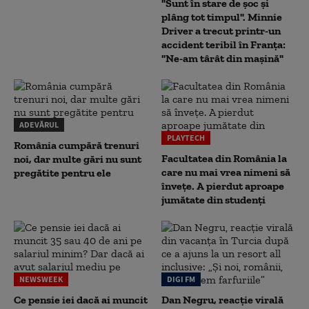
"Sunt în stare de șoc și
plâng tot timpul". Minnie
Driver a trecut printr-un
accident teribil în Franța:
"Ne-am târât din mașină"
ADEVĂRUL
PLAYTECH
România cumpără trenuri
Facultatea din România la
noi, dar multe gări nu sunt
care nu mai vrea nimeni să
pregătite pentru ele
înveţe. A pierdut aproape
jumătate din studenţi
NEWSWEEK
DIGI FM
Ce pensie iei dacă ai muncit
Dan Negru, reacție virală