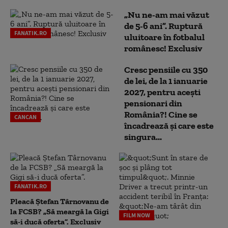
„Nu ne-am mai văzut
de 5-6 ani”. Ruptură
FANATIK.RO
uluitoare în fotbalul
românesc! Exclusiv
Cresc pensiile cu 350
de lei, de la 1 ianuarie
2027, pentru acești
pensionari din
România?! Cine se
CANCAN
încadrează și care este
singura...
FANATIK.RO
Pleacă Ștefan Târnovanu de
la FCSB? „Să meargă la Gigi
FILM NOW
să-i ducă oferta”. Exclusiv