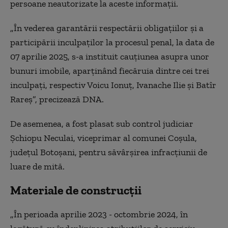
persoane neautorizate la aceste informaţii.
„În vederea garantării respectării obligaţiilor şi a
participării inculpaţilor la procesul penal, la data de
07 aprilie 2025, s-a instituit cauţiunea asupra unor
bunuri imobile, aparţinând fiecăruia dintre cei trei
inculpaţi, respectiv Voicu Ionuţ, Ivanache Ilie şi Batîr
Rareş”, precizează DNA.
De asemenea, a fost plasat sub control judiciar
Şchiopu Neculai, viceprimar al comunei Coşula,
judeţul Botoşani, pentru săvârşirea infracţiunii de
luare de mită.
Materiale de construcții
„În perioada aprilie 2023 - octombrie 2024, în