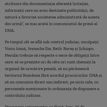
atribuire din documentaţia aferentă licitaţiei,
informaţii care nu erau destinate publicităţii, de
natură a favoriza societatea administrată de acesta
din urmă”, se mai arată în comunicatul de presă al
DNA.
Pe timpul cât se află sub control judiciar, inculpaţii
Voicu Ionuţ, Ivanache Ilie, Batîr Rareş şi Şchiopu
Neculai trebuie să respecte o serie de obligaţii între
care: să se prezinte ori de câte ori sunt chemaţi la
organul de urmărire penală, să nu părăsească
teritoriul României fără acordul procurorilor DNA şi
să nu comunice direct sau indirect, pe nicio cale, cu
persoanele menţionate în ordonanţa de dispunere a
controlului judiciar.
Procurorii anticorupţie au făcut, luni, 39 de