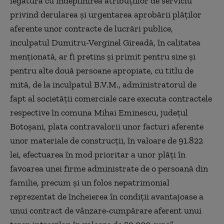
legătură cu îndeplinirea atribuţiilor de serviciu
privind derularea şi urgentarea aprobării plăţilor
aferente unor contracte de lucrări publice,
inculpatul Dumitru-Verginel Gireadă, în calitatea
menţionată, ar fi pretins şi primit pentru sine şi
pentru alte două persoane apropiate, cu titlu de
mită, de la inculpatul B.V.M., administratorul de
fapt al societăţii comerciale care executa contractele
respective în comuna Mihai Eminescu, judeţul
Botoşani, plata contravalorii unor facturi aferente
unor materiale de construcţii, în valoare de 91.822
lei, efectuarea în mod prioritar a unor plăţi în
favoarea unei firme administrate de o persoană din
familie, precum şi un folos nepatrimonial
reprezentat de încheierea în condiţii avantajoase a
unui contract de vânzare-cumpărare aferent unui