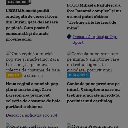
GANDUL.RO
FOTO Mihaela Rădulescu a
LEGUMA neobișnuită
fost ”ștearsă complet” și nu
omologată de cercetătorii
s-a mai putut abține:
din Buzău, gata de lansare
”Trebuie să le fie frică de
pe piață. Cum poate fi
mine”
consumată și de unde
Descarcă aplicația Digi
provine soiul
Sport
PRO FM
DIGI WORLD
Noua regină a muzicii pop
Canicula pune presiune pe
știe și marketing. Zara
inimă. 5 simptome care nu
Larsson și-a promovat
trebuie ignorate niciodată,
colecția de costume de baie
potrivit unui cardiolog
purtând-o chiar ea
Descarcă aplicația Pro FM