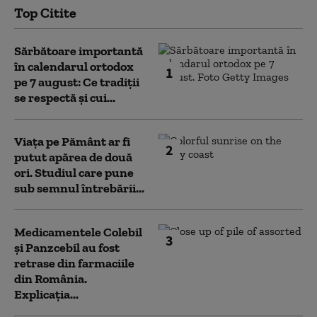
Top Citite
Sărbătoare importantă
în calendarul ortodox
1
pe 7 august: Ce tradiții
se respectă și cui...
Viața pe Pământ ar fi
2
putut apărea de două
ori. Studiul care pune
sub semnul întrebării...
Medicamentele Colebil
3
și Panzcebil au fost
retrase din farmaciile
din România.
Explicația...