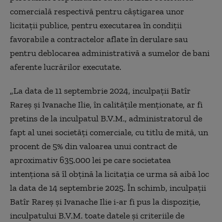
comercială respectivă pentru câştigarea unor
licitaţii publice, pentru executarea în condiţii
favorabile a contractelor aflate în derulare sau
pentru deblocarea administrativă a sumelor de bani
aferente lucrărilor executate.
„La data de 11 septembrie 2024, inculpaţii Batîr
Rareş şi Ivanache Ilie, în calităţile menţionate, ar fi
pretins de la inculpatul B.V.M., administratorul de
fapt al unei societăţi comerciale, cu titlu de mită, un
procent de 5% din valoarea unui contract de
aproximativ 635.000 lei pe care societatea
intenţiona să îl obţină la licitaţia ce urma să aibă loc
la data de 14 septembrie 2025. În schimb, inculpaţii
Batîr Rareş şi Ivanache Ilie i-ar fi pus la dispoziţie,
inculpatului B.V.M. toate datele şi criteriile de