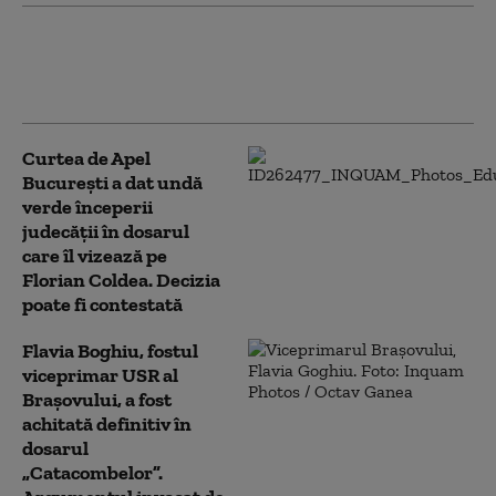
Fosta ambasadoare a Ucrainei în
SUA, Olga Stefanîşina,
investigată pentru corupţie
Curtea de Apel
București a dat undă
verde începerii
judecății în dosarul
care îl vizează pe
Florian Coldea. Decizia
poate fi contestată
Flavia Boghiu, fostul
viceprimar USR al
Brașovului, a fost
achitată definitiv în
dosarul
„Catacombelor”.