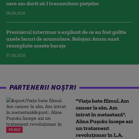
care am dorit să-l transmitem piețelor
08.08.2026
Premierul interimar a explicat de ce au fost golite
unele lacuri de acumulare. Bolojan: Acum sunt
reumplute aceste baraje
07.08.2026
PARTENERII NOȘTRI
"Viața bate filmul. Am
cancer la sân. Am
intrat în metastază".
Alina Pușcău începe azi
un tratament
PE ROZ
revoluționar în L.A.