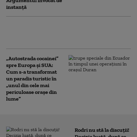
Argumentul invocat de
instanță
Prefectul din Covasna a fost trimis în
judecată de DNA. Acuzațiile aduse la
adresa lui Ráduly István
„Autostrada cocainei”
spre Europa și SUA:
Cum s-a transformat
un paradis turistic în
„unul din cele mai
periculoase orașe din
lume”
Rodri nu stă la discuții!
Decizia luată, după ce