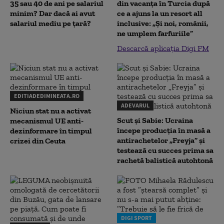
35 sau 40 de ani pe salariul
din vacanța în Turcia după
minim? Dar dacă ai avut
ce a ajuns la un resort all
salariul mediu pe țară?
inclusive: „Și noi, românii,
ne umplem farfuriile”
Descarcă aplicația Digi FM
EDITIADEDIMINEATA.RO
ADEVARUL
Niciun stat nu a activat
Scut și Sabie: Ucraina
mecanismul UE anti-
începe producția în masă a
dezinformare în timpul
antirachetelor „Freyja” și
crizei din Ceuta
testează cu succes prima sa
rachetă balistică autohtonă
DIGI SPORT