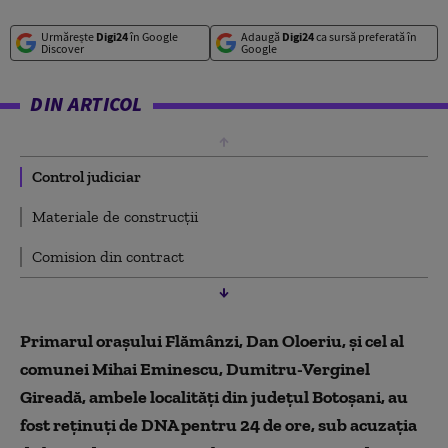
Urmărește
Digi24
în Google
Adaugă
Digi24
ca sursă preferată în
Discover
Google
DIN ARTICOL
Control judiciar
Materiale de construcții
Comision din contract
Primarul oraşului Flămânzi, Dan Oloeriu, şi cel al
comunei Mihai Eminescu, Dumitru-Verginel
Gireadă, ambele localități din judeţul Botoşani, au
fost reţinuţi de DNA pentru 24 de ore, sub acuzaţia