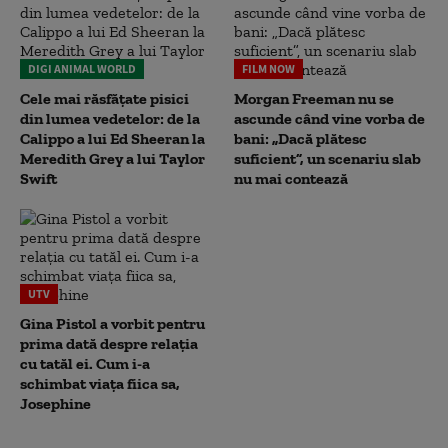
DIGI ANIMAL WORLD
FILM NOW
Cele mai răsfățate pisici
Morgan Freeman nu se
din lumea vedetelor: de la
ascunde când vine vorba de
Calippo a lui Ed Sheeran la
bani: „Dacă plătesc
Meredith Grey a lui Taylor
suficient”, un scenariu slab
Swift
nu mai contează
UTV
Gina Pistol a vorbit pentru
prima dată despre relația
cu tatăl ei. Cum i-a
schimbat viața fiica sa,
Josephine