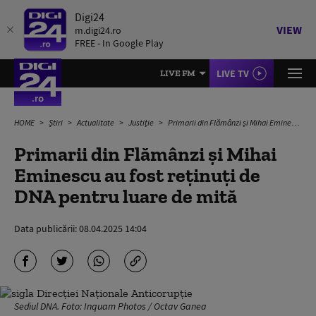
Digi24
VIEW
m.digi24.ro
FREE - In Google Play
LIVE TV
LIVE FM
HOME
Știri
Actualitate
Justiție
Primarii din Flămânzi și Mihai Eminescu au fost reţinuţi de DNA pentru luare de mită
Primarii din Flămânzi și Mihai
Eminescu au fost reţinuţi de
DNA pentru luare de mită
Data publicării:
08.04.2025 14:04
Sediul DNA. Foto: Inquam Photos / Octav Ganea