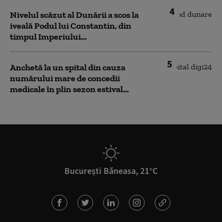
4
Nivelul scăzut al Dunării a scos la
iveală Podul lui Constantin, din
timpul Imperiului...
5
Anchetă la un spital din cauza
numărului mare de concedii
medicale în plin sezon estival...
București Băneasa, 21°C