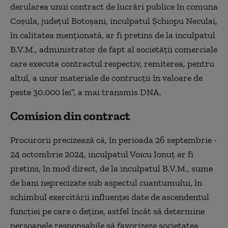
derularea unui contract de lucrări publice în comuna
Coşula, judeţul Botoşani, inculpatul Şchiopu Neculai,
în calitatea menţionată, ar fi pretins de la inculpatul
B.V.M., administrator de fapt al societăţii comerciale
care executa contractul respectiv, remiterea, pentru
altul, a unor materiale de contrucţii în valoare de
peste 30.000 lei”, a mai transmis DNA.
Comision din contract
Procurorii precizează că, în perioada 26 septembrie -
24 octombrie 2024, inculpatul Voicu Ionuţ ar fi
pretins, în mod direct, de la inculpatul B.V.M., sume
de bani neprecizate sub aspectul cuantumului, în
schimbul exercitării influenţei date de ascendentul
funcţiei pe care o deţine, astfel încât să determine
persoanele responsabile să favorizeze societatea