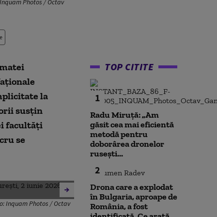
o: Inquam Photos / Octav
e
TOP CITITE
rmatei
Naționale
licitate la
1
orii susțin
Radu Miruță: „Am
i facultăți
găsit cea mai eficientă
metodă pentru
ucru se
doborârea dronelor
rusești...
2
Drona care a explodat
în Bulgaria, aproape de
Foto: Inquam Photos / Octav
România, a fost
identificată. Ce arată...