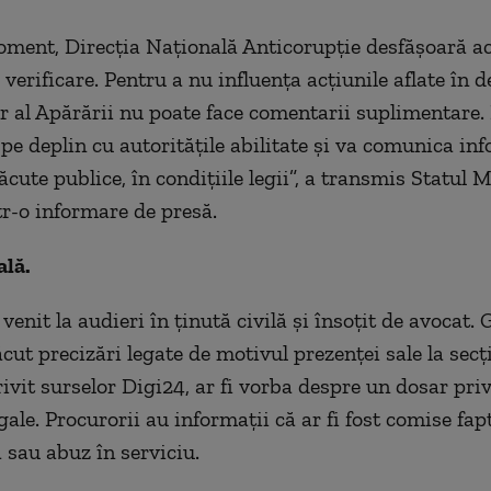
oment, Direcția Națională Anticorupție desfășoară ac
 verificare. Pentru a nu influența acțiunile aflate în 
r al Apărării nu poate face comentarii suplimentare. 
pe deplin cu autoritățile abilitate și va comunica inf
făcute publice, în condițiile legii”, a transmis Statul M
tr-o informare de presă.
ală.
venit la audieri în ţinută civilă şi însoţit de avocat.
cut precizări legate de motivul prezenţei sale la secț
ivit surselor Digi24, ar fi vorba despre un dosar pri
gale. Procurorii au informații că ar fi fost comise fapt
 sau abuz în serviciu.