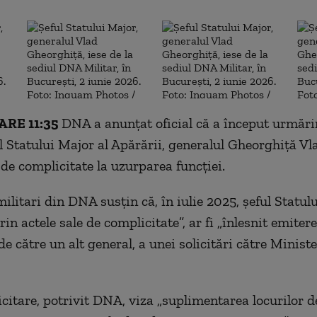
RE 11:35
DNA a anunțat oficial că a început urmări
ul Statului Major al Apărării, generalul Gheorghiță Vl
 de complicitate la uzurparea funcției.
ilitari din DNA susțin că, în iulie 2025, șeful Statul
rin actele sale de complicitate”, ar fi „înlesnit emitere
e către un alt general, a unei solicitări către Ministe
icitare, potrivit DNA, viza „suplimentarea locurilor d