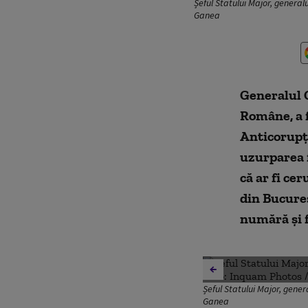
Șeful Statului Major, generalu
Ganea
Generalul 
Române, a f
Anticorupț
uzurparea f
că ar fi ce
din Bucureș
numără și f
Șeful Statului Major, gener
Ganea