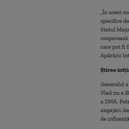
„În acest m
specifice de
Statul Majo
cooperează 
care pot fi 
Apărării în
Știrea iniți
Generalul a 
Vlad nu a fă
a DNA. Potr
angajări ile
de influență