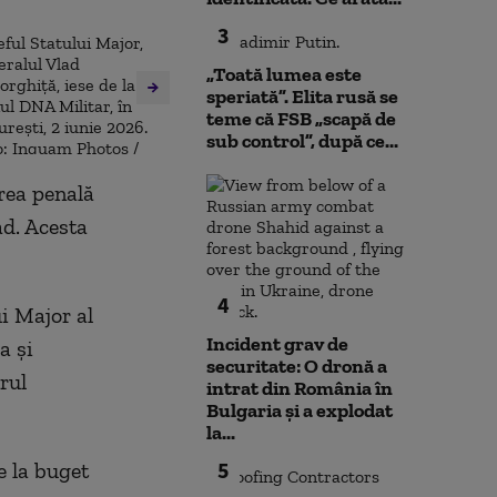
3
,
„Toată lumea este
speriată”. Elita rusă se
teme că FSB „scapă de
sub control”, după ce...
rea penală
ad. Acesta
4
ui Major al
Incident grav de
a și
securitate: O dronă a
rul
intrat din România în
Bulgaria şi a explodat
la...
5
e la buget