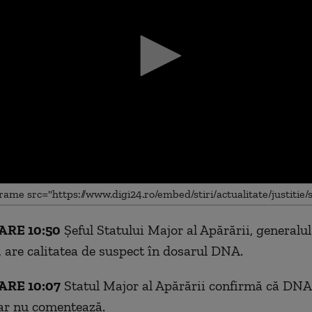
RE 10:50
Șeful Statului Major al Apărării, generalul
me
 are calitatea de suspect în dosarul DNA.
RE 10:07
Statul Major al Apărării confirmă că DNA
dar nu comentează.