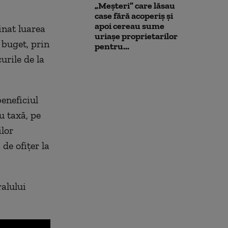
„Meșteri” care lăsau
case fără acoperiș și
apoi cereau sume
inat luarea
uriașe proprietarilor
 buget, prin
pentru...
urile de la
beneficiul
u taxă, pe
ilor
de ofițer la
ralului