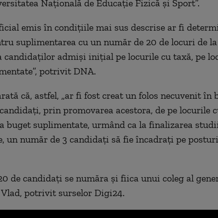
ersitatea Națională de Educație Fizică și Sport”.
ficial emis în condițiile mai sus descrise ar fi determ
ntru suplimentarea cu un număr de 20 de locuri de la
andidaților admiși inițial pe locurile cu taxă, pe loc
mentate”, potrivit DNA.
rată că, astfel, „ar fi fost creat un folos necuvenit în 
 candidați, prin promovarea acestora, de pe locurile c
 la buget suplimentate, urmând ca la finalizarea studi
, un număr de 3 candidați să fie încadrați pe posturi 
 20 de candidați se număra și fiica unui coleg al gene
Vlad, potrivit surselor Digi24.