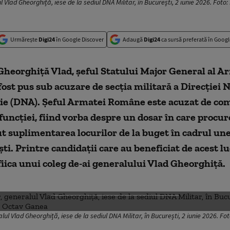
l Vlad Gheorghiță, iese de la sediul DNA Militar, în București, 2 iunie 2026. Fot
Urmărește
Digi24
în Google Discover
Adaugă
Digi24
ca sursă preferată în Googl
Gheorghiță Vlad, șeful Statului Major General al A
ost pus sub acuzare de secția militară a Direcției 
ie (DNA). Șeful Armatei Române este acuzat de comp
uncției, fiind vorba despre un dosar în care procur
rut suplimentarea locurilor de la buget în cadrul une
ti. Printre candidații care au beneficiat de acest l
iica unui coleg de-ai generalului Vlad Gheorghiță.
DESCHIDE GALERIA FOTO
alul Vlad Gheorghiță, iese de la sediul DNA Militar, în București, 2 iunie 2026. 