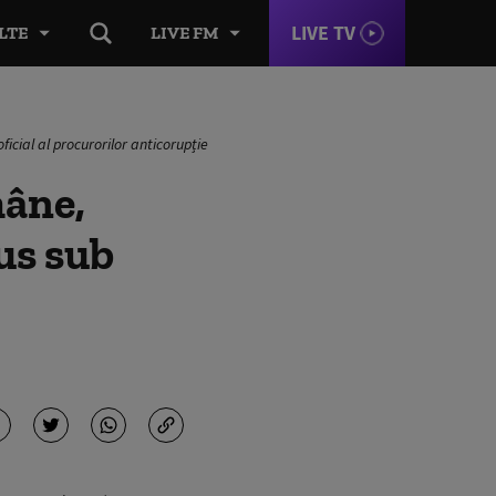
LIVE TV
LTE
LIVE FM
icial al procurorilor anticorupție
âne,
us sub