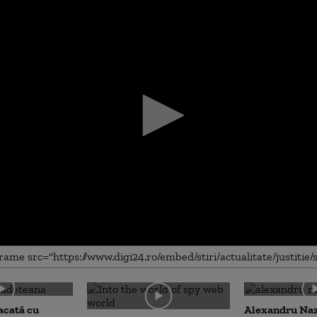
me
acată cu
Alexandru Na