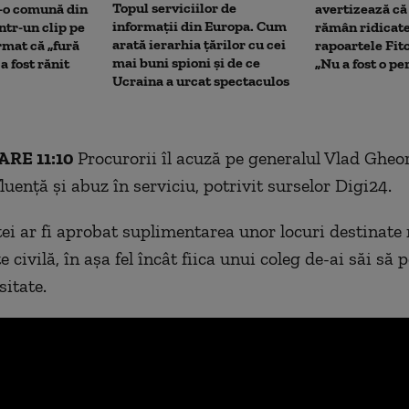
Topul serviciilor de
r-o comună din
avertizează că 
informații din Europa. Cum
ntr-un clip pe
rămân ridicat
arată ierarhia țărilor cu cei
rmat că „fură
rapoartele Fit
mai buni spioni și de ce
 a fost rănit
„Nu a fost o p
Ucraina a urcat spectaculos
RE 11:10
Procurorii îl acuză pe generalul Vlad Gheo
fluență și abuz în serviciu, potrivit surselor Digi24.
ei ar fi aprobat suplimentarea unor locuri destinate 
te civilă, în așa fel încât fiica unui coleg de-ai săi să
sitate.