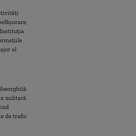
tivități
desfășurare,
Instituția
ormațiile
ajor al
 Gheorghiţă
ia militară
vind
e de trafic