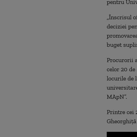
pentru Univ
„Înscrisul o
deciziei pe
promovarea c
buget supli
Procurorii a
celor 20 de
locurile de
universitare
MApN”.
Printre cei
Gheorghiță 