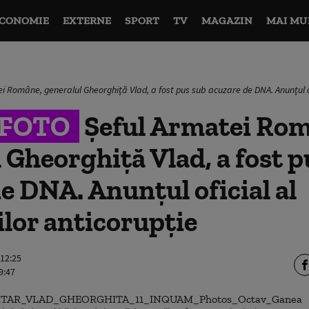
CONOMIE
EXTERNE
SPORT
TV
MAGAZIN
MAI MU
i Române, generalul Gheorghiță Vlad, a fost pus sub acuzare de DNA. Anunțul of
&FOTO
Șeful Armatei Rom
 Gheorghiță Vlad, a fost p
e DNA. Anunțul oficial al
lor anticorupție
 12:25
9:47