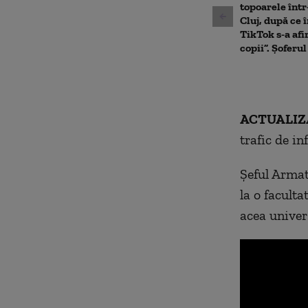
topoarele înt
Cluj, după ce î
TikTok s-a afi
copii”. Șoferul
ACTUALIZA
trafic de in
Șeful Armat
la o faculta
acea univer