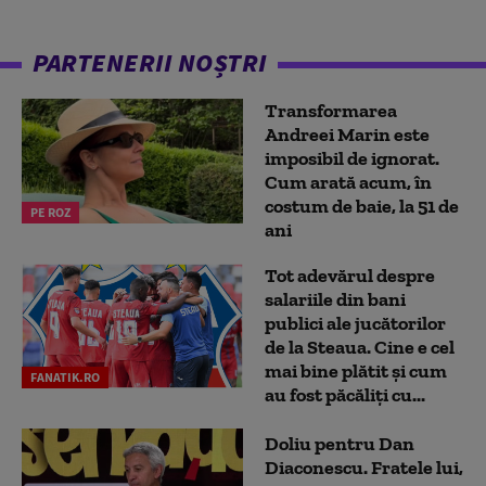
PARTENERII NOȘTRI
Transformarea
Andreei Marin este
imposibil de ignorat.
Cum arată acum, în
costum de baie, la 51 de
PE ROZ
ani
Tot adevărul despre
salariile din bani
publici ale jucătorilor
de la Steaua. Cine e cel
mai bine plătit și cum
FANATIK.RO
au fost păcăliți cu...
Doliu pentru Dan
Diaconescu. Fratele lui,