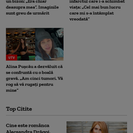
un bizon: „Era chiar
infarctul care i-a schimbat
deasupra mea”. Imaginile
viața: „Cel mai bun lucru
sunt greu de urmărit
care mi s-a întâmplat
vreodată”
UTV
Alina Pușcău a dezvăluit că
se confruntă cu o boală
gravă. „Am cinci tumori. Vă
rog să vă rugați pentru
mine”
Top Citite
Cine este românca
Alecsandra Drăgoi,