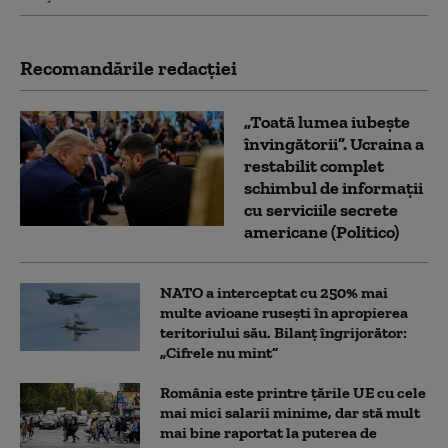
Recomandările redacţiei
„Toată lumea iubește
învingătorii”. Ucraina a
restabilit complet
schimbul de informații
cu serviciile secrete
americane (Politico)
NATO a interceptat cu 250% mai
multe avioane rusești în apropierea
teritoriului său. Bilanț îngrijorător:
„Cifrele nu mint”
România este printre țările UE cu cele
mai mici salarii minime, dar stă mult
mai bine raportat la puterea de