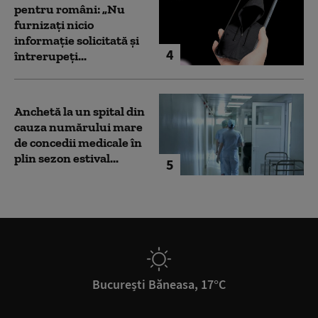
pentru români: „Nu
furnizați nicio
informație solicitată și
4
întrerupeți...
Anchetă la un spital din
cauza numărului mare
de concedii medicale în
plin sezon estival...
5
București Băneasa, 17°C