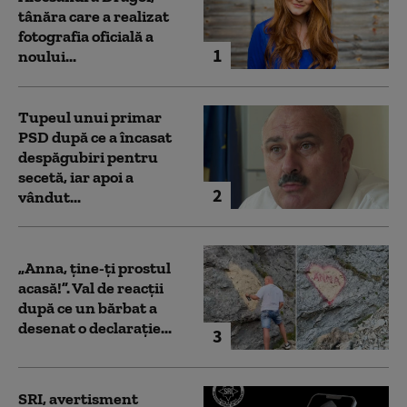
tânăra care a realizat
fotografia oficială a
1
noului...
Tupeul unui primar
PSD după ce a încasat
despăgubiri pentru
secetă, iar apoi a
2
vândut...
„Anna, ţine-ţi prostul
acasă!”. Val de reacții
după ce un bărbat a
desenat o declarație...
3
SRI, avertisment