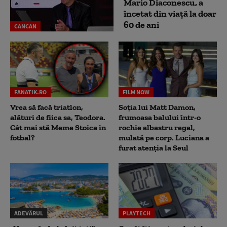
Mario Diaconescu, a
încetat din viață la doar
60 de ani
CANCAN
FANATIK.RO
FILM NOW
Vrea să facă triatlon,
Soția lui Matt Damon,
alături de fiica sa, Teodora.
frumoasa balului într-o
Cât mai stă Meme Stoica în
rochie albastru regal,
fotbal?
mulată pe corp. Luciana a
furat atenția la Seul
ADEVĂRUL
PLAYTECH