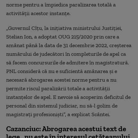
norme pentru a împiedica paralizarea totală a
activităţii acestor instanţe.
„Guvernul Cîţu, la iniţiativa ministrului Justiţiei,
Stelian Ion, a adoptat OUG 215/2020 prin care a
amânat până la data de 31 decembrie 2022, creşterea
numărului de judecători în completurile de apel ca
să facem concursurile de admitere în magistratură.
PNL consideră că nu e suficientă amânarea şi e
necesară abrogarea acestei norme pentru a nu
permite riscul paralizării totale a activităţii
instanţelor de apel. E nevoie să acoperim deficitul de
personal din sistemul judiciar, nu să-l golim de
magistraţi profesionişti”, a explicat Scântei.
Cazanciuc: Abrogarea acestui text de
lege „nu este în interesul cetăţeanului