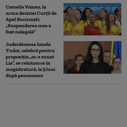
Camelia Voinea, în
urma deciziei Curții de
Apel Bucureşti:
„Suspendarea mea a
fost nelegală”
Judecătoarea Ionela
Tudor, celebră pentru
propoziţia „m-a sunat
Lia”, se reîntoarce în
magistratură, la 5 luni
după pensionare
Reforma salarizării
schimbă veniturile din
Justiție și Poliție. Ce
salarii vor avea
judecătorii, grefierii și
polițiștii în 2027