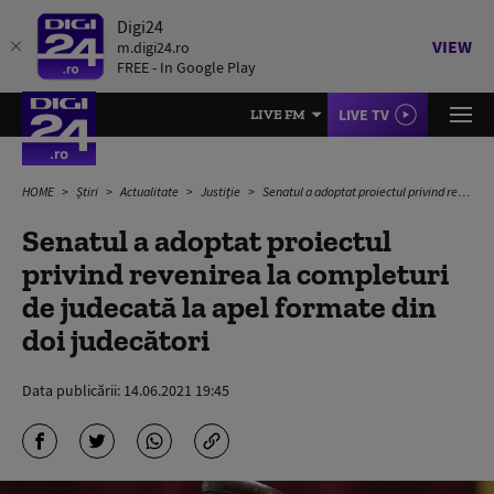
Digi24
VIEW
m.digi24.ro
FREE - In Google Play
LIVE TV
LIVE FM
HOME
Știri
Actualitate
Justiție
Senatul a adoptat proiectul privind revenirea la completuri de judecată la apel formate din doi judecători
Senatul a adoptat proiectul
privind revenirea la completuri
de judecată la apel formate din
doi judecători
Data publicării:
14.06.2021 19:45