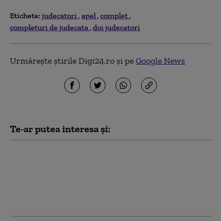
Etichete:
judecatori
apel
complet
completuri de judecata
doi judecatori
Urmărește știrile Digi24.ro și pe
Google News
Te-ar putea interesa și:
Nicușor Dan a semnat
decrete pentru
numirea în funcție a
aproape 300 de noi
magistrați