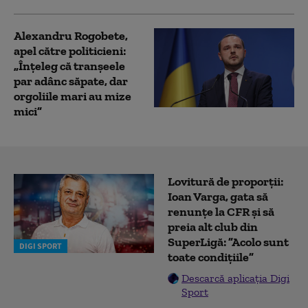
Alexandru Rogobete,
apel către politicieni:
„Înţeleg că tranşeele
par adânc săpate, dar
orgoliile mari au mize
mici”
Lovitură de proporții:
Ioan Varga, gata să
renunțe la CFR și să
preia alt club din
SuperLigă: ”Acolo sunt
DIGI SPORT
toate condițiile”
Descarcă aplicația Digi
Sport