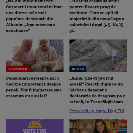
„Ne-am îmbolnăvit toți”.
Cu cât îți crește salariul
Coșmarul unor români într-
pentru fiecare prag de
una dintre cele mai
vechime. Cum se aplică
populare destinații din
majorările din noua Lege a
Albania: „Apa mirosea a
salarizării după 3, 5, 10, 15
canalizare”
și...
NEWSWEEK
DIGI FM
Pensionarii așteaptă azi o
„Anna, ţine-ţi prostul
decizie importantă despre
acasă!" Reacţii după ce un
pensii. Vor fi înghețate sau
bărbat a desenat o
crescute cu 200 lei?
declaraţie de dragoste pe o
stâncă, în Transfăgărăşan
Descarcă aplicația Digi FM