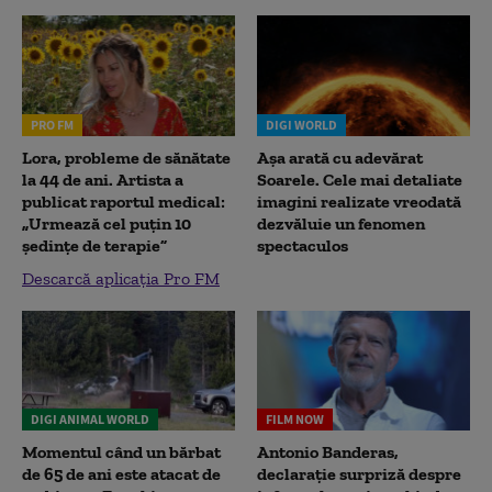
PRO FM
DIGI WORLD
Lora, probleme de sănătate
Așa arată cu adevărat
la 44 de ani. Artista a
Soarele. Cele mai detaliate
publicat raportul medical:
imagini realizate vreodată
„Urmează cel puțin 10
dezvăluie un fenomen
ședințe de terapie”
spectaculos
Descarcă aplicația Pro FM
DIGI ANIMAL WORLD
FILM NOW
Momentul când un bărbat
Antonio Banderas,
de 65 de ani este atacat de
declarație surpriză despre