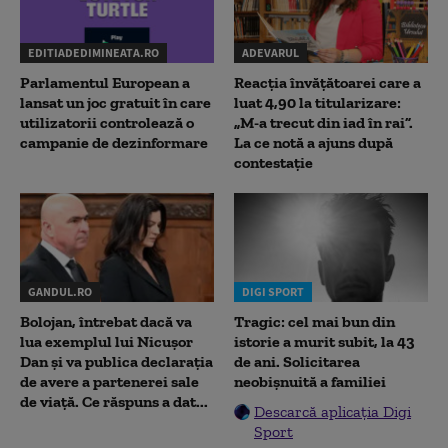
EDITIADEDIMINEATA.RO
ADEVARUL
Parlamentul European a
Reacția învățătoarei care a
lansat un joc gratuit în care
luat 4,90 la titularizare:
utilizatorii controlează o
„M-a trecut din iad în rai”.
campanie de dezinformare
La ce notă a ajuns după
contestație
GANDUL.RO
DIGI SPORT
Bolojan, întrebat dacă va
Tragic: cel mai bun din
lua exemplul lui Nicușor
istorie a murit subit, la 43
Dan și va publica declarația
de ani. Solicitarea
de avere a partenerei sale
neobișnuită a familiei
de viață. Ce răspuns a dat...
Descarcă aplicația Digi
Sport