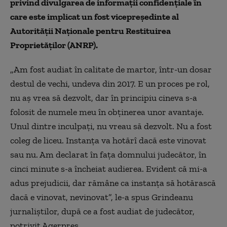
privind divulgarea de informaţii confidenţiale în
care este implicat un fost vicepreşedinte al
Autorităţii Naţionale pentru Restituirea
Proprietăţilor (ANRP).
„Am fost audiat în calitate de martor, într-un dosar
destul de vechi, undeva din 2017. E un proces pe rol,
nu aş vrea să dezvolt, dar în principiu cineva s-a
folosit de numele meu în obţinerea unor avantaje.
Unul dintre inculpaţi, nu vreau să dezvolt. Nu a fost
coleg de liceu. Instanţa va hotărî dacă este vinovat
sau nu. Am declarat în faţa domnului judecător, în
cinci minute s-a încheiat audierea. Evident că mi-a
adus prejudicii, dar rămâne ca instanţa să hotărască
dacă e vinovat, nevinovat”, le-a spus Grindeanu
jurnaliştilor, după ce a fost audiat de judecător,
potrivit Agerpres.