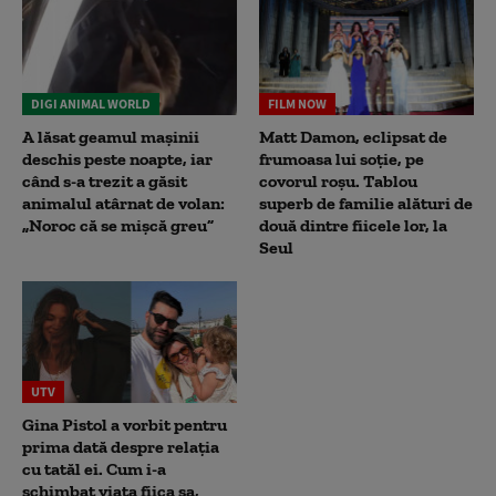
DIGI ANIMAL WORLD
FILM NOW
A lăsat geamul mașinii
Matt Damon, eclipsat de
deschis peste noapte, iar
frumoasa lui soție, pe
când s-a trezit a găsit
covorul roșu. Tablou
animalul atârnat de volan:
superb de familie alături de
„Noroc că se mișcă greu”
două dintre fiicele lor, la
Seul
UTV
Gina Pistol a vorbit pentru
prima dată despre relația
cu tatăl ei. Cum i-a
schimbat viața fiica sa,