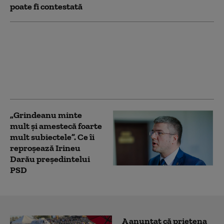
poate fi contestată
Călin Georgescu critică
ideea adoptării
monedei euro, după
anunțul lui Nicușor
Dan
„Grindeanu minte
mult şi amestecă foarte
mult subiectele”. Ce îi
reproșează Irineu
Darău președintelui
PSD
A anunțat că prietena