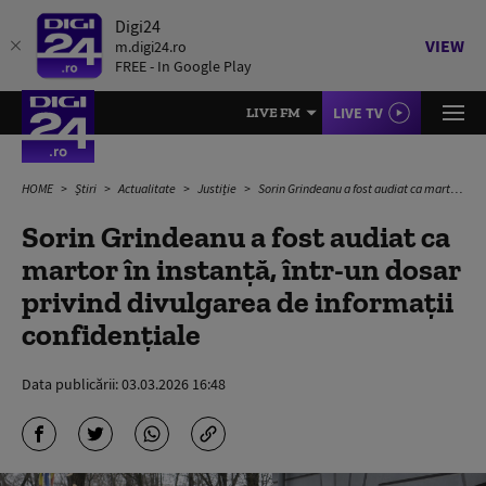
Digi24
VIEW
m.digi24.ro
FREE - In Google Play
LIVE TV
LIVE FM
HOME
Știri
Actualitate
Justiție
Sorin Grindeanu a fost audiat ca martor în instanţă, într-un dosar privind divulgarea de informaţii confidenţiale
Sorin Grindeanu a fost audiat ca
martor în instanţă, într-un dosar
privind divulgarea de informaţii
confidenţiale
Data publicării:
03.03.2026 16:48