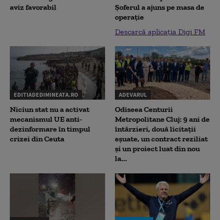
aviz favorabil
Șoferul a ajuns pe masa de
operație
Descarcă aplicația Digi FM
EDITIADEDIMINEATA.RO
ADEVARUL
Niciun stat nu a activat
Odiseea Centurii
mecanismul UE anti-
Metropolitane Cluj: 9 ani de
dezinformare în timpul
întârzieri, două licitații
crizei din Ceuta
eșuate, un contract reziliat
și un proiect luat din nou
la...