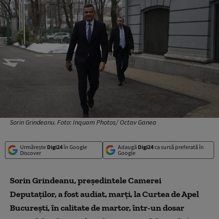
Sorin Grindeanu. Foto: Inquam Photos/ Octav Ganea
Urmărește
Digi24
în Google
Adaugă
Digi24
ca sursă preferată în
Discover
Google
Sorin Grindeanu, preşedintele Camerei
Deputaţilor, a fost audiat, marţi, la Curtea de Apel
Bucureşti, în calitate de martor, într-un dosar