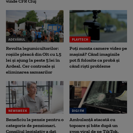
vinde CFR Cluj
ADEVĂRUL
PLAYTECH
Revolta legumicultorilor:
Poți monta camere video pe
roșiile pleacă din Olt cu 1,5
mașină? Când imaginile
lei și ajung la peste 5 lei în
pot fi folosite ca probă și
Ardeal. Cer controale și
când riști probleme
eliminarea samsarilor
NEWSWEEK
DIGI FM
Beneficiu la pensie pentru o
Ambulanță atacată cu
categorie de pensionari.
topoare și bâte după un
Consiliul legislativ a dat
zvon viral de pe TikTok.