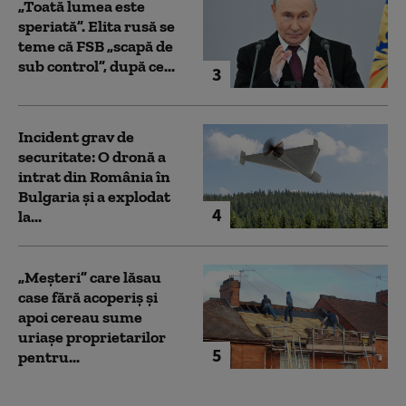
„Toată lumea este
speriată”. Elita rusă se
teme că FSB „scapă de
sub control”, după ce...
3
Incident grav de
securitate: O dronă a
intrat din România în
Bulgaria şi a explodat
4
la...
„Meșteri” care lăsau
case fără acoperiș și
apoi cereau sume
uriașe proprietarilor
5
pentru...