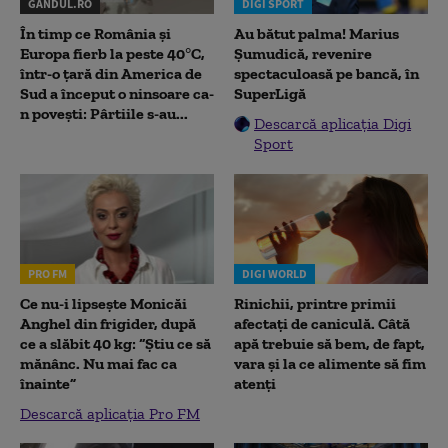
GANDUL.RO
DIGI SPORT
În timp ce România și
Au bătut palma! Marius
Europa fierb la peste 40°C,
Șumudică, revenire
într-o țară din America de
spectaculoasă pe bancă, în
Sud a început o ninsoare ca-
SuperLigă
n povești: Pârtiile s-au...
Descarcă aplicația Digi
Sport
PRO FM
DIGI WORLD
Ce nu-i lipsește Monicăi
Rinichii, printre primii
Anghel din frigider, după
afectați de caniculă. Câtă
ce a slăbit 40 kg: “Știu ce să
apă trebuie să bem, de fapt,
mănânc. Nu mai fac ca
vara și la ce alimente să fim
înainte”
atenți
Descarcă aplicația Pro FM