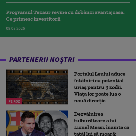
Programul Tezaur revine cu dobânzi avantajoase.
Ce primesc investitorii
08.08.2026
PARTENERII NOȘTRI
Portalul Leului aduce
întâlniri cu potențial
uriaș pentru 3 zodii.
Viața lor poate lua o
nouă direcție
PE ROZ
Dezvăluirea
tulburătoare a lui
Lionel Messi, înainte ca
tatăl lui să moară: