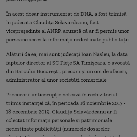
În acest dosar instrumentat de DNA, a fost trimisă
în judecată Claudiţa Selavărdeanu, fost
vicepreşedinte al ANRP, acuzată că ar fi permis unor
persoane acces la informaţii nedestinate publicităţii.
Alături de ea, mai sunt judecaţi Ioan Nasleu, la data
faptelor director al SC Pieţe SA Timişoara, o avocată
din Baroului Bucureşti, precum şi un om de afaceri,
administrator al unor societăţi comerciale.
Procurorii anticorupţie notează în rechizitoriul
trimis instanţei că, în perioada 16 noiembrie 2017 -
18 decembrie 2019, Claudiţa Selavărdeanu ar fi
colectat informaţii personale şi patrimoniale
nedestinate publicităţii (numerele dosarelor,