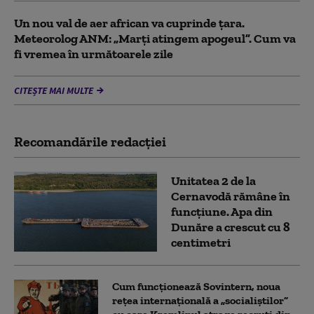
Un nou val de aer african va cuprinde țara.
Meteorolog ANM: „Marți atingem apogeul”. Cum va
fi vremea în următoarele zile
CITEȘTE MAI MULTE
Recomandările redacţiei
Unitatea 2 de la
Cernavodă rămâne în
funcțiune. Apa din
Dunăre a crescut cu 8
centimetri
Cum funcționează Sovintern, noua
rețea internațională a „socialiștilor”