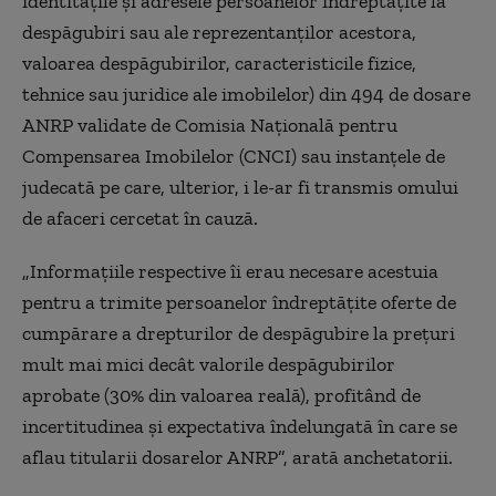
identităţile şi adresele persoanelor îndreptăţite la
despăgubiri sau ale reprezentanţilor acestora,
valoarea despăgubirilor, caracteristicile fizice,
tehnice sau juridice ale imobilelor) din 494 de dosare
ANRP validate de Comisia Naţională pentru
Compensarea Imobilelor (CNCI) sau instanţele de
judecată pe care, ulterior, i le-ar fi transmis omului
de afaceri cercetat în cauză.
„Informaţiile respective îi erau necesare acestuia
pentru a trimite persoanelor îndreptăţite oferte de
cumpărare a drepturilor de despăgubire la preţuri
mult mai mici decât valorile despăgubirilor
aprobate (30% din valoarea reală), profitând de
incertitudinea şi expectativa îndelungată în care se
aflau titularii dosarelor ANRP”, arată anchetatorii.