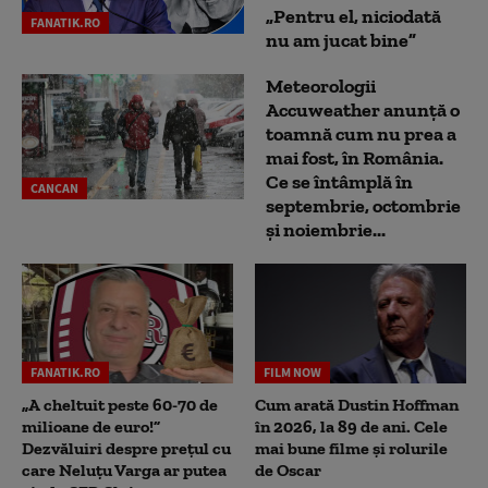
„Pentru el, niciodată
FANATIK.RO
nu am jucat bine”
Meteorologii
Accuweather anunță o
toamnă cum nu prea a
mai fost, în România.
Ce se întâmplă în
CANCAN
septembrie, octombrie
și noiembrie...
FANATIK.RO
FILM NOW
„A cheltuit peste 60-70 de
Cum arată Dustin Hoffman
milioane de euro!”
în 2026, la 89 de ani. Cele
Dezvăluiri despre prețul cu
mai bune filme și rolurile
care Neluțu Varga ar putea
de Oscar