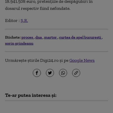
18.941.508 euro, pretenţiile de despăgubiri în
dosarul respectiv fiind nefondate.
Editor :
Ș.R.
Etichete:
proces
dna
martor
curtea de apel bucuresti
sorin grindeanu
Urmărește știrile Digi24.ro și pe
Google News
Te-ar putea interesa și:
„600.000 de oameni au