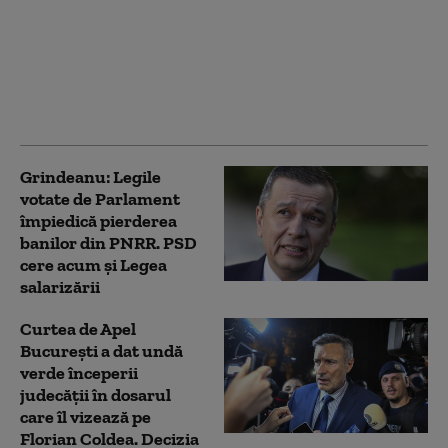
ieșit în stradă
împotriva lui”. Radu
Miruță, atac la
Grindeanu: „Nu pot
spune că el rezolvă
problemele românilor”
Grindeanu: Legile
votate de Parlament
împiedică pierderea
banilor din PNRR. PSD
cere acum și Legea
salarizării
Curtea de Apel
București a dat undă
verde începerii
judecății în dosarul
care îl vizează pe
Florian Coldea. Decizia