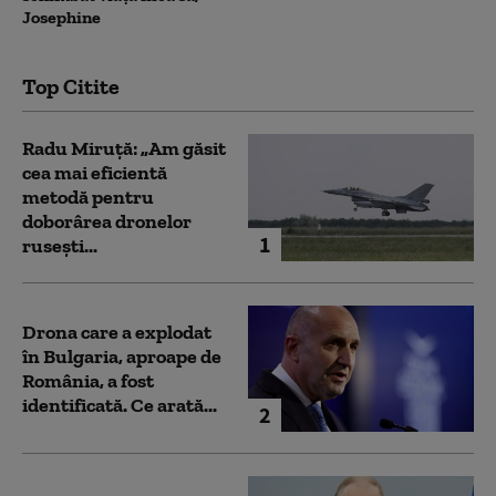
Josephine
Top Citite
Radu Miruță: „Am găsit
cea mai eficientă
metodă pentru
doborârea dronelor
1
rusești...
Drona care a explodat
în Bulgaria, aproape de
România, a fost
identificată. Ce arată...
2