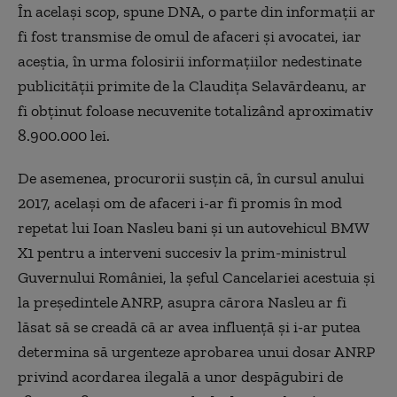
În acelaşi scop, spune DNA, o parte din informaţii ar
fi fost transmise de omul de afaceri şi avocatei, iar
aceştia, în urma folosirii informaţiilor nedestinate
publicităţii primite de la Claudiţa Selavărdeanu, ar
fi obţinut foloase necuvenite totalizând aproximativ
8.900.000 lei.
De asemenea, procurorii susţin că, în cursul anului
2017, acelaşi om de afaceri i-ar fi promis în mod
repetat lui Ioan Nasleu bani şi un autovehicul BMW
X1 pentru a interveni succesiv la prim-ministrul
Guvernului României, la şeful Cancelariei acestuia şi
la preşedintele ANRP, asupra cărora Nasleu ar fi
lăsat să se creadă că ar avea influenţă şi i-ar putea
determina să urgenteze aprobarea unui dosar ANRP
privind acordarea ilegală a unor despăgubiri de