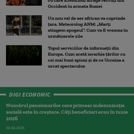
cu care Kremlinul atrage recruți din
Occident în armata Rusiei
Un nou val de aer african va cuprinde
țara. Meteorolog ANM: „Marți
atingem apogeul”. Cum va fi vremea în
următoarele zile
Topul serviciilor de informații din
Europa. Cum arată ierarhia țărilor cu
cei mai buni spioni și de ce Ucraina a
urcat spectaculos
DIGI ECONOMIC
Numărul pensionarilor care primesc indemnizaţie
socială este în creștere. Câți beneficiari erau în iunie
2026
08.08.2026