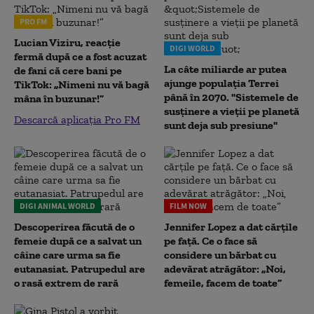
PRO FM
Lucian Viziru, reacție
DIGI WORLD
fermă după ce a fost acuzat
La câte miliarde ar putea
de fani că cere bani pe
ajunge populația Terrei
TikTok: „Nimeni nu vă bagă
până în 2070. "Sistemele de
mâna în buzunar!”
susținere a vieții pe planetă
Descarcă aplicația Pro FM
sunt deja sub presiune"
DIGI ANIMAL WORLD
FILM NOW
Descoperirea făcută de o
Jennifer Lopez a dat cărțile
femeie după ce a salvat un
pe față. Ce o face să
câine care urma sa fie
considere un bărbat cu
eutanasiat. Patrupedul are
adevărat atrăgător: „Noi,
o rasă extrem de rară
femeile, facem de toate”