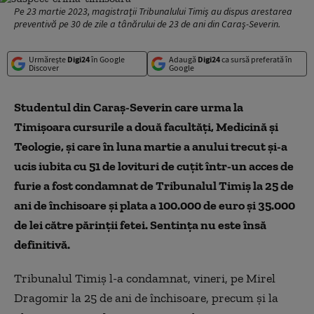
Pe 23 martie 2023, magistraţii Tribunalului Timiş au dispus arestarea
preventivă pe 30 de zile a tânărului de 23 de ani din Caraş-Severin.
Urmărește
Digi24
în Google
Adaugă
Digi24
ca sursă preferată în
Discover
Google
Studentul din Caraş-Severin care urma la
Timişoara cursurile a două facultăţi, Medicină şi
Teologie, şi care în luna martie a anului trecut şi-a
ucis iubita cu 51 de lovituri de cuţit într-un acces de
furie a fost condamnat de Tribunalul Timiş la 25 de
ani de închisoare şi plata a 100.000 de euro şi 35.000
de lei către părinţii fetei. Sentinţa nu este însă
definitivă.
Tribunalul Timiş l-a condamnat, vineri, pe Mirel
Dragomir la 25 de ani de închisoare, precum şi la