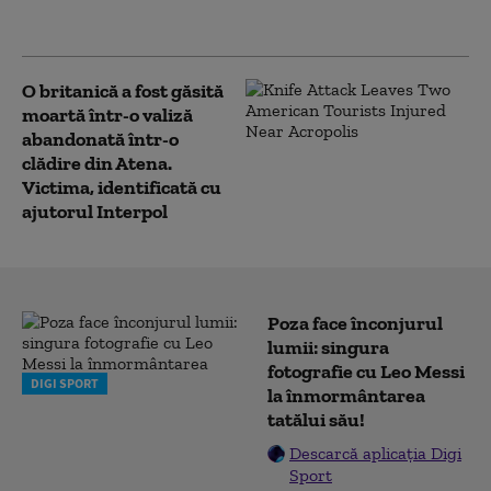
termene de finalizare
O britanică a fost găsită
moartă într-o valiză
abandonată într-o
clădire din Atena.
Victima, identificată cu
ajutorul Interpol
Poza face înconjurul
lumii: singura
fotografie cu Leo Messi
DIGI SPORT
la înmormântarea
tatălui său!
Descarcă aplicația Digi
Sport