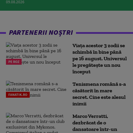
09.08.2026
PARTENERII NOȘTRI
Viața acestor 3 zodii se
schimbă în bine până
pe 16 august. Universul
PE ROZ
le pregătește un nou
început
Tenismena română s-a
căsătorit în mare
FANATIK.RO
secret. Cine este alesul
inimii
Marco Verratti,
dezbrăcat de o
dansatoare într-un