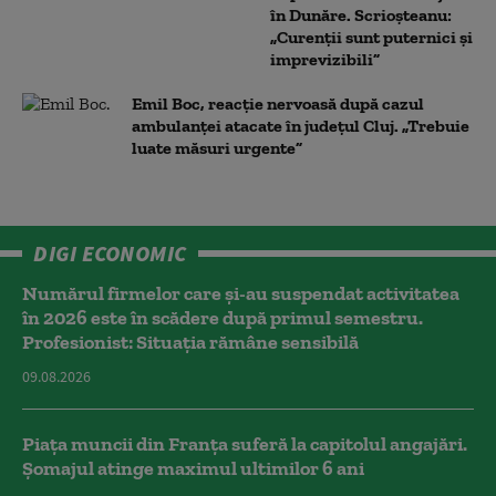
în Dunăre. Scrioșteanu:
„Curenții sunt puternici și
imprevizibili”
Emil Boc, reacție nervoasă după cazul
ambulanței atacate în județul Cluj. „Trebuie
luate măsuri urgente”
DIGI ECONOMIC
Numărul firmelor care și-au suspendat activitatea
în 2026 este în scădere după primul semestru.
Profesionist: Situația rămâne sensibilă
09.08.2026
Piața muncii din Franța suferă la capitolul angajări.
Șomajul atinge maximul ultimilor 6 ani