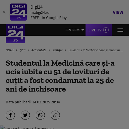
Digi24
VIEW
m.digi24.ro
FREE - In Google Play
LIVE TV
LIVE FM
HOME
Știri
Actualitate
Justiție
Studentul la Medicină care și-a ucis iubita cu 51 de lovituri de cuțit a fost condamnat la 25 de ani de închisoare
Studentul la Medicină care și-a
ucis iubita cu 51 de lovituri de
cuțit a fost condamnat la 25 de
ani de închisoare
Data publicării:
14.02.2025 20:34