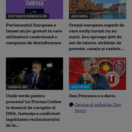
EDITIADEDIMINEATA.RO
ADEVARUL
Parlamentul European a
Orașul european superb de
lansat un joc gratuit în care
care mulți turiști nu au
utilizatorii controlează o
auzit. Are aproape 900 de
campanie de dezinformare
ani de istorie, străduțe de
poveste, canale și castele...
GANDUL.RO
DIGI SPORT
Undă verde pentru
Dan Petrescu s-a decis
procesul lui Florian Coldea
Descarcă aplicația Digi
în dosarul de corupție al
Sport
DNA. Instanța a confirmat
legalitatea rechizitoriului
de la...