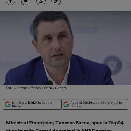
Foto: Inquam Photos / Octav Ganea
Urmărește
Digi24
în Google
Adaugă
Digi24
ca sursă preferată în
Discover
Google
Ministrul Finanţelor, Tanczos Barna, spus la Digi24
că va trimite Corpul de control la ANAF pentru