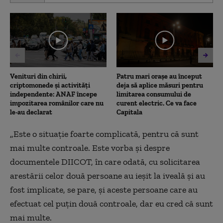
of
5
minutes,
24
seconds
Venituri din chirii,
Patru mari orașe au început
criptomonede și activități
deja să aplice măsuri pentru
independente: ANAF începe
limitarea consumului de
impozitarea românilor care nu
curent electric. Ce va face
le-au declarat
Capitala
„Este o situație foarte complicată, pentru că sunt
mai multe controale. Este vorba și despre
documentele DIICOT, în care odată, cu solicitarea
arestării celor două persoane au ieșit la iveală și au
fost implicate, se pare, și aceste persoane care au
efectuat cel puțin două controale, dar eu cred că sunt
mai multe.