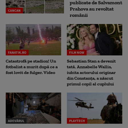
publicate de Salvamont
Prahova au revoltat
CANCAN
românii
FANATIK.RO
FILM NOW
Catastrofă pe stadion! Un
Sebastian Stan a devenit
fotbalist a murit după ce a
tată. Annabelle Wallis,
fost lovit de fulger. Video
iubita actorului originar
din Constanța, a născut
primul copil al cuplului
ADEVĂRUL
PLAYTECH