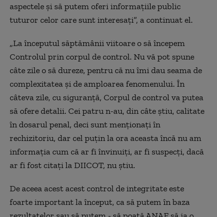
aspectele și să putem oferi informațiile public
tuturor celor care sunt interesați”, a continuat el.
„La începutul săptămânii viitoare o să începem
Controlul prin corpul de control. Nu vă pot spune
câte zile o să dureze, pentru că nu îmi dau seama de
complexitatea și de amploarea fenomenului. În
câteva zile, cu siguranță, Corpul de control va putea
să ofere detalii. Cei patru n-au, din câte știu, calitate
în dosarul penal, deci sunt menționați în
rechizitoriu, dar cel puțin la ora aceasta încă nu am
informația cum că ar fi învinuiți, ar fi suspecți, dacă
ar fi fost citați la DIICOT, nu știu.
De aceea acest acest control de integritate este
foarte important la început, ca să putem în baza
rezultatelor sau să putem - să poată ANAF să ia o