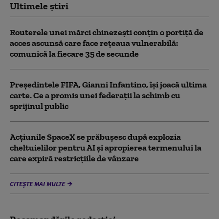
Ultimele știri
Routerele unei mărci chinezești conțin o portiță de
acces ascunsă care face rețeaua vulnerabilă:
comunică la fiecare 35 de secunde
Președintele FIFA, Gianni Infantino, îşi joacă ultima
carte. Ce a promis unei federații la schimb cu
sprijinul public
Acţiunile SpaceX se prăbuşesc după explozia
cheltuielilor pentru AI şi apropierea termenului la
care expiră restricţiile de vânzare
CITEȘTE MAI MULTE