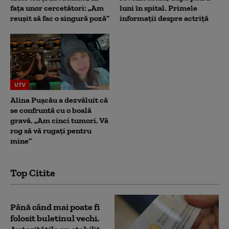
fața unor cercetători: „Am
luni în spital. Primele
reușit să fac o singură poză”
informații despre actriță
UTV
Alina Pușcău a dezvăluit că
se confruntă cu o boală
gravă. „Am cinci tumori. Vă
rog să vă rugați pentru
mine”
Top Citite
Până când mai poate fi
folosit buletinul vechi.