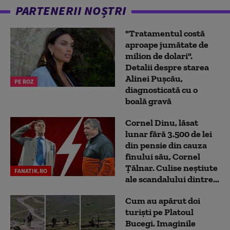
PARTENERII NOȘTRI
"Tratamentul costă
aproape jumătate de
milion de dolari".
Detalii despre starea
Alinei Pușcău,
PE ROZ
diagnosticată cu o
boală gravă
Cornel Dinu, lăsat
lunar fără 3.500 de lei
din pensie din cauza
finului său, Cornel
Țălnar. Culise neștiute
FANATIK.RO
ale scandalului dintre...
Cum au apărut doi
turiști pe Platoul
Bucegi. Imaginile