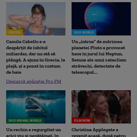
PRO FM
DIGI WORLD
Camila Cabello s-a
Un „intrus” de mărimea
despărțit de iubitul
planetei Pluto a provocat
miliardar, dar nu stă să
haos în jurul lui Neptun.
plângă. A ajuns în Grecia, la
Semne ale unui cataclism
plajă, și a pozat în costum
străvechi, detectate de
de baie
telescopul...
Descarcă aplicația Pro FM
DIGI ANIMAL WORLD
FILM NOW
Un rechin a regurgitat un
Christina Applegate a
arici viu și nevătămat, în
revenit acasă, după patru