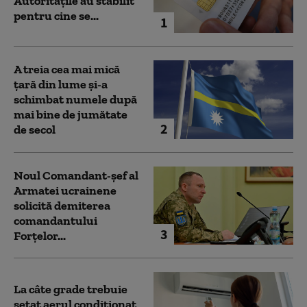
Autoritățile au stabilit
pentru cine se...
1
A treia cea mai mică
țară din lume și-a
schimbat numele după
mai bine de jumătate
2
de secol
Noul Comandant-șef al
Armatei ucrainene
solicită demiterea
comandantului
3
Forțelor...
La câte grade trebuie
setat aerul condiționat