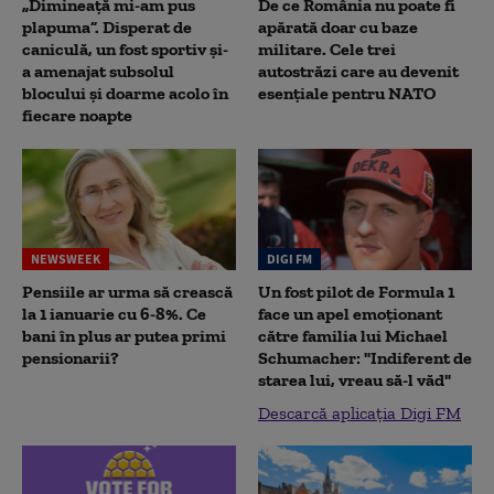
„Dimineață mi-am pus
De ce România nu poate fi
plapuma”. Disperat de
apărată doar cu baze
caniculă, un fost sportiv și-
militare. Cele trei
a amenajat subsolul
autostrăzi care au devenit
blocului și doarme acolo în
esențiale pentru NATO
fiecare noapte
NEWSWEEK
DIGI FM
Pensiile ar urma să crească
Un fost pilot de Formula 1
la 1 ianuarie cu 6-8%. Ce
face un apel emoționant
bani în plus ar putea primi
către familia lui Michael
pensionarii?
Schumacher: "Indiferent de
starea lui, vreau să-l văd"
Descarcă aplicația Digi FM