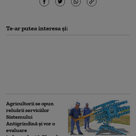
Te-ar putea interesa și:
Reducere de 3% la
impozit pentru mai
multe firme:
Ministerul Finanțelor a
aprobat procedura.
ANAF acordă automat
bonificația
Agricultorii se opun
reluării serviciilor
Sistemului
Antigrindină și vor o
evaluare