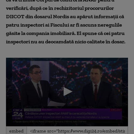
verificări, după ce în rechizitoriul procorurilor
DIICOT din dosarul Nordis au apărut informații că
patru inspectori ai Fiscului ar fi ascuns neregulile
găsite la compania imobiliară. El spune că cei patru
inspectori nu au deocamdată nicio calitate în dosar.
0
embed
seconds