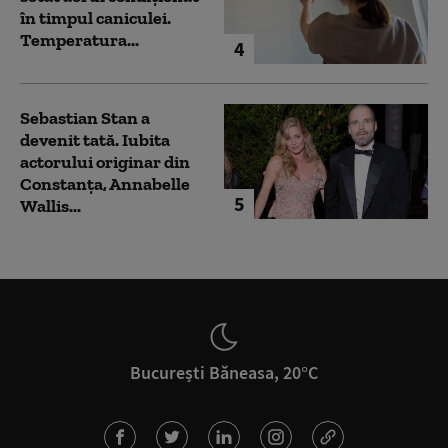
în timpul caniculei.
Temperatura...
4
Sebastian Stan a
devenit tată. Iubita
actorului originar din
Constanța, Annabelle
5
Wallis...
București Băneasa, 20°C