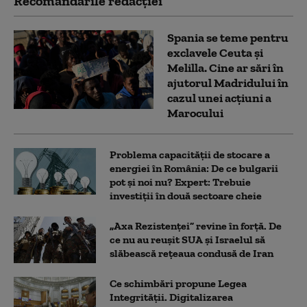
Recomandările redacţiei
Spania se teme pentru
exclavele Ceuta și
Melilla. Cine ar sări în
ajutorul Madridului în
cazul unei acțiuni a
Marocului
Problema capacității de stocare a
energiei în România: De ce bulgarii
pot și noi nu? Expert: Trebuie
investiții în două sectoare cheie
„Axa Rezistenței” revine în forță. De
ce nu au reușit SUA și Israelul să
slăbească rețeaua condusă de Iran
Ce schimbări propune Legea
Integrității. Digitalizarea