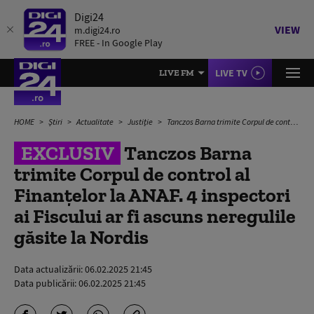
Digi24
VIEW
m.digi24.ro
FREE - In Google Play
LIVE TV
LIVE FM
HOME
Știri
Actualitate
Justiție
Tanczos Barna trimite Corpul de control al Finanțelor la ANAF. 4 inspectori ai Fiscului ar fi ascuns neregulile găsite la Nordis
EXCLUSIV
Tanczos Barna
trimite Corpul de control al
Finanțelor la ANAF. 4 inspectori
ai Fiscului ar fi ascuns neregulile
găsite la Nordis
Data actualizării:
06.02.2025 21:45
Data publicării:
06.02.2025 21:45