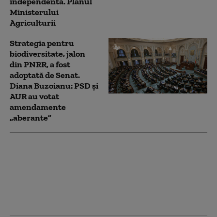
independentă. Planul
Ministerului
Agriculturii
Strategia pentru
biodiversitate, jalon
din PNRR, a fost
adoptată de Senat.
Diana Buzoianu: PSD și
AUR au votat
amendamente
„aberante”
UDMR ar putea susține
un Guvern PSD.
Tanczos Barna: „Avem
nevoie de Executiv cu
puteri depline”. Când s-
ar încheia criza politică