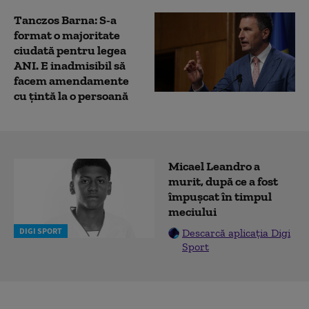
Tanczos Barna: S-a
format o majoritate
ciudată pentru legea
ANI. E inadmisibil să
facem amendamente
cu țintă la o persoană
Micael Leandro a
murit, după ce a fost
împușcat în timpul
meciului
DIGI SPORT
Descarcă aplicația Digi
Sport