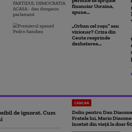
permite să sprijine
financiar Ucraina,
spune...
„Orban cel roșu” sau
vizionar? Criza din
Ceuta reaprinde
dezbaterea...
CANCAN
sibil de ignorat. Cum
Doliu pentru Dan Diacone
Fratele lui, Mario Diacone
ni
încetat din viață la doar 6