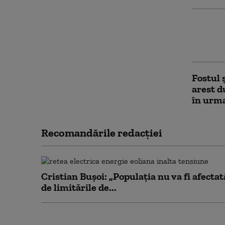
Cei doi
rămân î
unui co
Fostul ș
arest d
în urma
Recomandările redacţiei
Cristian Bușoi: „Populația nu va fi afectat
de limitările de...