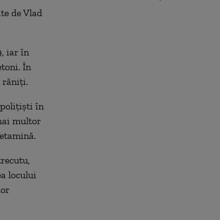
te de Vlad
 iar în
toni. În
 răniţi.
poliţişti în
mai multor
fetamină.
trecutu,
a locului
lor