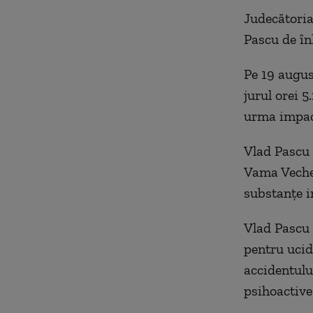
Judecători
Pascu de în
Pe 19 augus
jurul orei 5
urma impactu
Vlad Pascu a
Vama Veche.
substanţe i
Vlad Pascu 
pentru ucid
accidentulu
psihoactive