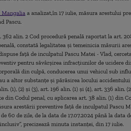
a Mangalia
a analizat,în 17 iulie, măsura arestului pr
lad Pascu.
t. 362 alin. 2 Cod procedură penală raportat la art. 2
enală, constată legalitatea şi temeinicia măsurii ares
dispuse faţă de inculpatul Pascu Matei - Vlad, cerceta
eventiv pentru săvârşirea infracţiunilor de ucidere di
rporală din culpă, conducerea unui vehicul sub infl
sau a altor substanţe şi părăsirea locului accidentulu
in. (1), (2) şi (3), art. 196 alin. (1) şi (4), art. 336 alin. (
oate din Codul penal, cu aplicarea art. 38 alin. (1) din C
ura arestării preventive faţă de inculpatul Pascu Ma
de 60 de zile, de la data de 17.07.2024 până la data d
nclusiv”, precizează minuta instanţei, din 17 iulie.