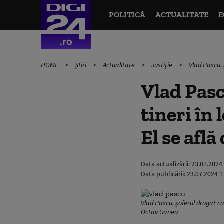
POLITICĂ
ACTUALITATE
E
HOME
Știri
Actualitate
Justiție
Vlad Pascu, 
Vlad Pasc
tineri în 
El se află
Data actualizării:
23.07.2024
Data publicării:
23.07.2024 1
Vlad Pascu, șoferul drogat c
Octav Ganea