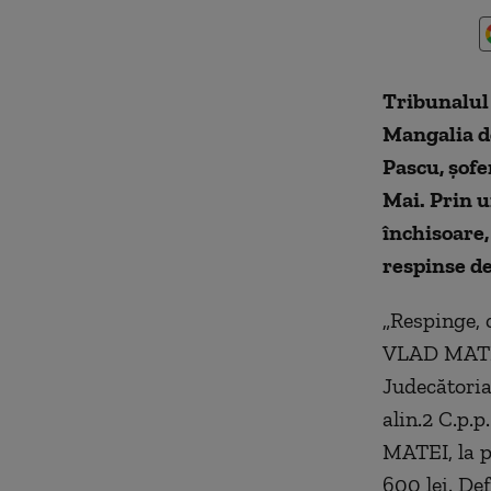
Tribunalul 
Mangalia de
Pascu, şofe
Mai. Prin u
închisoare,
respinse de
„Respinge, 
VLAD MATEI,
Judecătoria
alin.2 C.p.
MATEI, la p
600 lei. Def