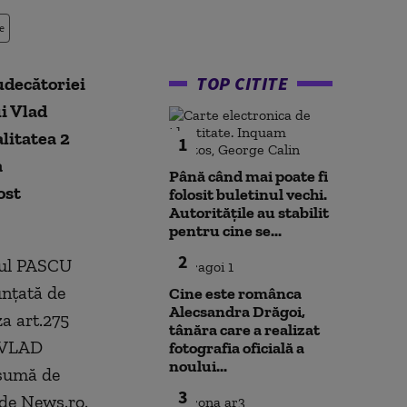
e
TOP CITITE
udecătoriei
i Vlad
alitatea 2
1
a
Până când mai poate fi
ost
folosit buletinul vechi.
Autoritățile au stabilit
pentru cine se...
2
atul PASCU
unţată de
Cine este românca
Alecsandra Drăgoi,
a art.275
tânăra care a realizat
U VLAD
fotografia oficială a
noului...
 sumă de
3
 de News.ro.