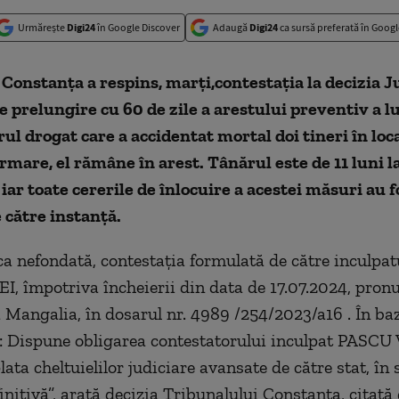
Urmărește
Digi24
în Google Discover
Adaugă
Digi24
ca sursă preferată în Googl
Constanța a respins, marţi,contestația la decizia J
 prelungire cu 60 de zile a arestului preventiv a lu
rul drogat care a accidentat mortal doi tineri în loc
rmare, el rămâne în arest. Tânărul este de 11 luni l
 iar toate cererile de înlocuire a acestei măsuri au f
 către instanţă.
ca nefondată, contestaţia formulată de către inculp
 împotriva încheierii din data de 17.07.2024, pron
 Mangalia, în dosarul nr. 4989 /254/2023/a16 . În baz
p.: Dispune obligarea contestatorului inculpat PASC
lata cheltuielilor judiciare avansate de către stat, în
initivă”, arată decizia Tribunalului Constanţa, citată