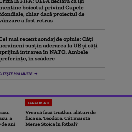
Criză la FIFA: UEFA declară că îşi
menţine boicotul privind Cupele
Mondiale, chiar dacă proiectul de
vânzare a fost retras
Cel mai recent sondaj de opinie: Câți
ucraineni susțin aderarea la UE și câți
sprijină intrarea în NATO. Ambele
preferințe, în scădere
CITEȘTE MAI MULTE
FANATIK.RO
scu.
Vrea să facă triatlon, alături de
scu, a
fiica sa, Teodora. Cât mai stă
0 de ani
Meme Stoica în fotbal?