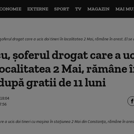
CONOMIE
EXTERNE
SPORT
TV
MAGAZIN
MAI MU
șoferul drogat care a ucis doi tineri în localitatea 2 Mai, rămâne în arest. El se 
u, șoferul drogat care a uc
localitatea 2 Mai, rămâne î
 după gratii de 11 luni
 18:04
7:56
are a ucis doi tineri cu mașina în stațiunea 2 Mai din Constanța, rămâne în ar