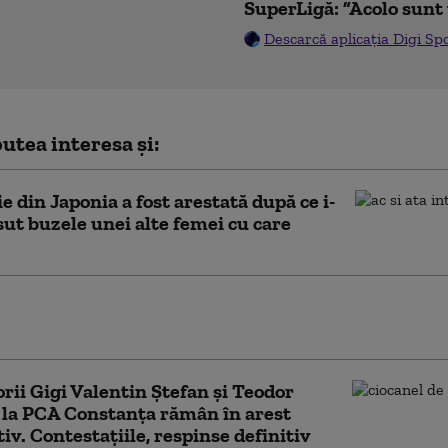
SuperLigă: ”Acolo sunt 
Descarcă aplicația Digi Sp
utea interesa și:
e din Japonia a fost arestată după ce i-
usut buzele unei alte femei cu care
at din Brașov a fost arestat după ce și-a
artenera. Incidentul, filmat de un localnic
rii Gigi Valentin Ştefan şi Teodor
 la PCA Constanţa rămân în arest
iv. Contestațiile, respinse definitiv