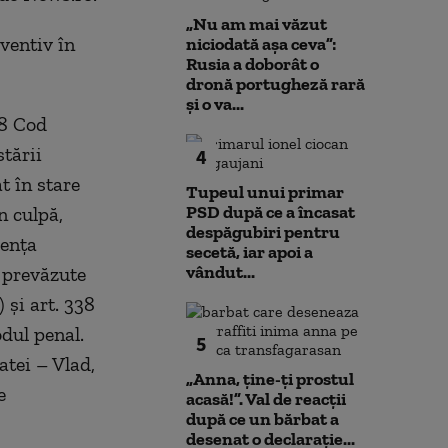
„Nu am mai văzut
eventiv în
niciodată așa ceva”:
Rusia a doborât o
dronă portugheză rară
și o va...
08 Cod
tării
4
t în stare
Tupeul unui primar
PSD după ce a încasat
n culpă,
despăgubiri pentru
uenţa
secetă, iar apoi a
vândut...
i prevăzute
2) şi art. 338
odul penal.
5
tei – Vlad,
„Anna, ţine-ţi prostul
e
acasă!”. Val de reacții
după ce un bărbat a
desenat o declarație...