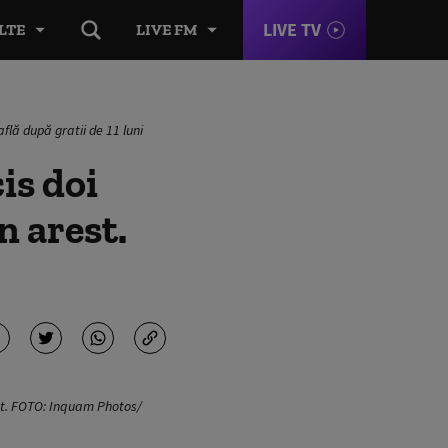
LIVE TV
LTE
LIVE FM
află după gratii de 11 luni
is doi
n arest.
est. FOTO: Inquam Photos/