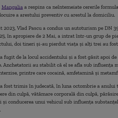
a
Mangalia
a respins ca neîntemeiate cererile formula
locuire a arestului preventiv cu arestul la domiciliu.
t 2023, Vlad Pascu a condus un autoturism pe DN 39,
.25, în apropiere de 2 Mai, a intrat într-un grup de pie
lui, doi tineri şi-au pierdut viaţa şi alţi trei au fost
 fugit de la locul accidentului şi a fost găsit apoi de 
 Anchetatorii au stabilit că el se afla sub influenţa 
nterzise, printre care cocaină, amfetamină şi metam
a fost trimis în judecată, în luna octombrie a anului 
ere din culpă, vătămare corporală din culpă, părăsire
i şi conducerea unui vehicul sub influenţa substanţe
.