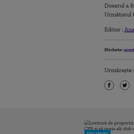
Dosarul a f
Următorul t
Editor :
Ana
Etichete:
ares
Urmărește ș
DIGI SPORT