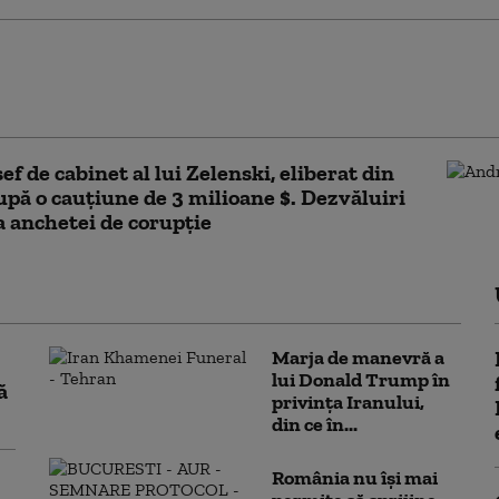
 procurori din Constanţa acuzaţi de corupţie
n arest. Decizia, luată abia după formarea
mplet de divergență
ef de cabinet al lui Zelenski, eliberat din
upă o cauțiune de 3 milioane $. Dezvăluiri
 anchetei de corupție
Marja de manevră a
lui Donald Trump în
ă
privința Iranului,
din ce în...
România nu își mai