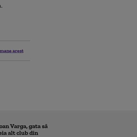
.
mane arest
Ioan Varga, gata să
ia alt club din