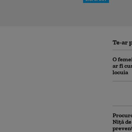
Te-ar p
O femei
ar fi c
locuia
Un bărb
bătut p
Procuro
Niţă de
prevent