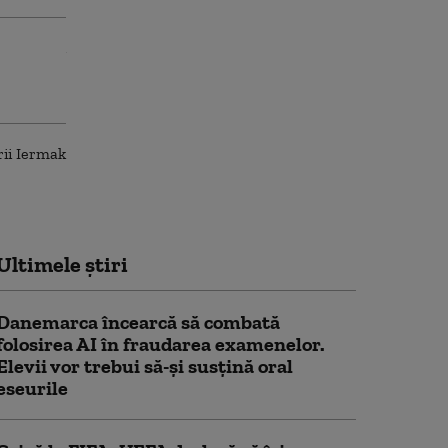
Ultimele știri
Danemarca încearcă să combată
folosirea AI în fraudarea examenelor.
Elevii vor trebui să-şi susţină oral
eseurile