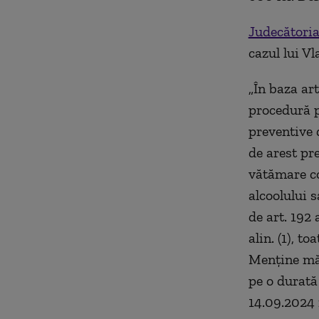
Judecători
cazul lui V
„În baza ar
procedură p
preventive 
de arest pr
vătămare co
alcoolului 
de art. 192 al
alin. (1), t
Menţine măs
pe o durată 
14.09.2024 i