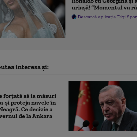
Ronaldo cu Georgina și 
uriașă! ”Momentul va ră
Descarcă aplicația Digi Spor
utea interesa și:
e forțată să ia măsuri
a-și proteja navele în
eagră. Ce decizie a
vernul de la Ankara