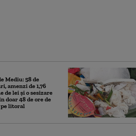
convins Ucraina să nu
ce conducta CPC şi
erele non-ruseşti din
Neagră (Bloomberg)
e Mediu: 58 de
ări, amenzi de 1,76
 de lei şi o sesizare
în doar 48 de ore de
pe litoral