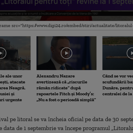
me
le ale unor
Alexandru Nazare
Când se vor ve
ști, atacate
avertizează că „riscurile
scufundării ba
area Neagră.
rămân ridicate” după
Dunăre, pentr
siei și
rapoartele Fitch și Moody’s:
centralei de l
ri urgente
„Nu a fost o perioadă simplă”
val pe litoral se va încheia oficial pe data de 30 sep
e data de 1 septembrie va începe programul „Litoralu