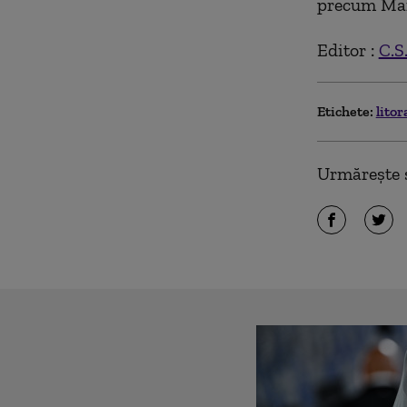
precum Mang
Editor :
C.S
Etichete:
litor
Urmărește ș