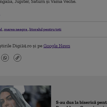
alia, Jupiter, Saturn și Vama Veche.
.
al
marea neagra
litoralul pentru toti
tirile Digi24.ro și pe
Google News
S-au dus la biserică pen