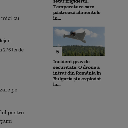
setat frigiderul.
Temperatura care
păstrează alimentele
i mici cu
în...
dejun.
a 276 lei de
5
Incident grav de
securitate: O dronă a
intrat din România în
Bulgaria şi a explodat
la...
azare pe
lul pentru
ațiuni