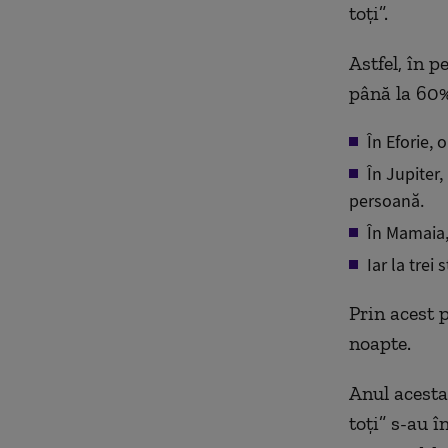
toți”.
Astfel, în p
până la 60%
În Eforie, 
În Jupiter,
persoană.
În Mamaia, 
Iar la trei 
Prin acest 
noapte.
Anul acesta
toți” s-au î