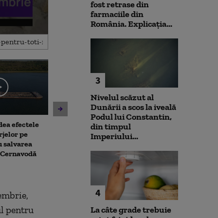
fost retrase din
farmaciile din
România. Explicația...
3
Nivelul scăzut al
Dunării a scos la iveală
Podul lui Constantin,
dea efectele
Caniculă în sud și vijelii în
Moody's mențin
din timpul
rjelor pe
vestul și centrul țării. ANM a
țară al Românie
Imperiului...
u salvarea
emis trei coduri galbene
perspectivă ne
a Cernavodă
Alexandru Naza
răgaz, nu moti
4
tembrie,
l pentru
La câte grade trebuie