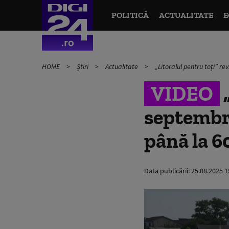
POLITICĂ
ACTUALITATE
E
HOME
Știri
Actualitate
„Litoralul pentru toți” r
VIDEO
„
septembri
până la 6
Data publicării:
25.08.2025 1