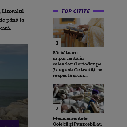
TOP CITITE
„Litoralul
de până la
axată.
1
Sărbătoare
importantă în
calendarul ortodox pe
7 august: Ce tradiții se
respectă și cui...
2
Medicamentele
Colebil și Panzcebil au