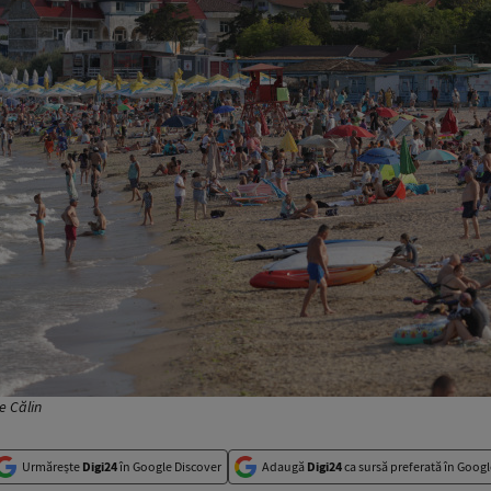
e Călin
Urmărește
Digi24
în Google Discover
Adaugă
Digi24
ca sursă preferată în Googl