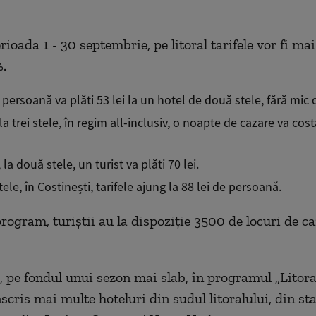
erioada 1 - 30 septembrie, pe litoral tarifele vor fi ma
.
o persoană va plăti 53 lei la un hotel de două stele, fără mic 
 la trei stele, în regim all-inclusiv, o noapte de cazare va cost
la două stele, un turist va plăti 70 lei.
stele, în Costinești, tarifele ajung la 88 lei de persoană.
program, turiștii au la dispoziție 3500 de locuri de c
, pe fondul unui sezon mai slab, în programul „Litora
nscris mai multe hoteluri din sudul litoralului, din st