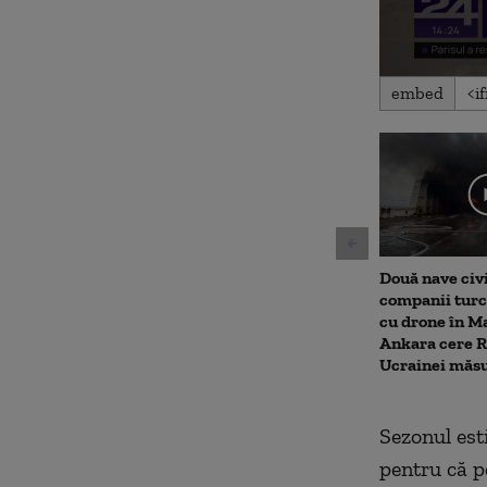
0
embed
seconds
of
1
minute,
26
seconds
Volu
90%
Două nave civi
companii turce
cu drone în M
Ankara cere Ru
Ucrainei măsu
Sezonul esti
pentru că p