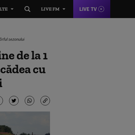
LIVE TV
LTE
LIVE FM
ârful sezonului
ne de la 1
scădea cu
i