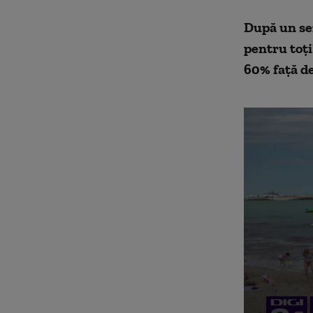
După un sez
pentru toți
60% faţă de