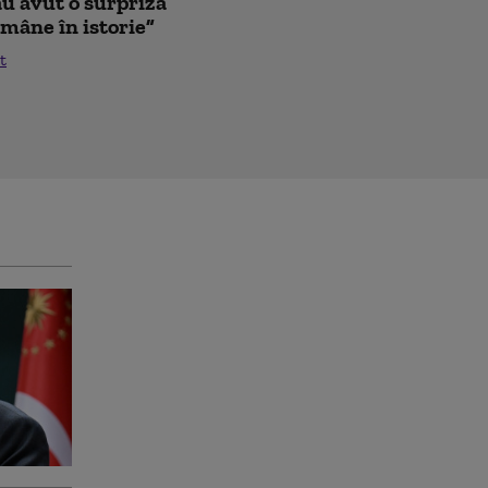
au avut o surpriză
mâne în istorie”
t