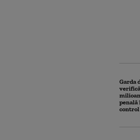
SUA au 
mai ata
petroli
Marea 
Garda d
verific
milioane
penală 
control 