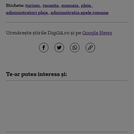
Etichete:
turism
vacanta
mamaia
plaja
administratori plaja
adminsitratia apele romane
Urmărește știrile Digi24.ro și pe
Google News
Te-ar putea interesa și:
Cât a plătit Radu
Miruță pentru vacanța
din Turcia: „Până și
părinții mei au crezut
povestea cu suma de
15.000 de euro”