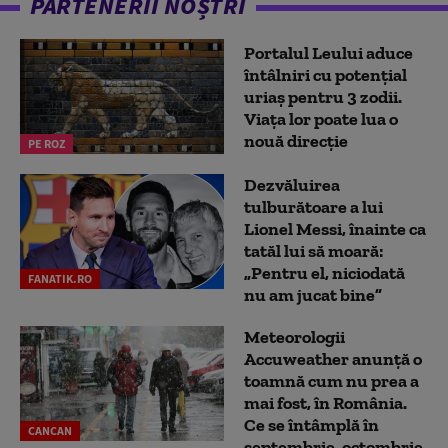
PARTENERII NOȘTRI
Portalul Leului aduce
întâlniri cu potențial
uriaș pentru 3 zodii.
Viața lor poate lua o
nouă direcție
PE ROZ
Dezvăluirea
tulburătoare a lui
Lionel Messi, înainte ca
tatăl lui să moară:
„Pentru el, niciodată
FANATIK.RO
nu am jucat bine”
Meteorologii
Accuweather anunță o
toamnă cum nu prea a
mai fost, în România.
Ce se întâmplă în
CANCAN
septembrie, octombrie