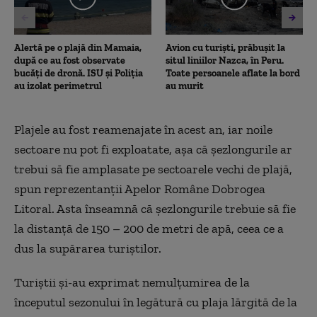
Alertă pe o plajă din Mamaia,
Avion cu turiști, prăbușit la
după ce au fost observate
situl liniilor Nazca, în Peru.
bucăți de dronă. ISU și Poliția
Toate persoanele aflate la bord
au izolat perimetrul
au murit
Plajele au fost reamenajate în acest an, iar noile
sectoare nu pot fi exploatate, așa că șezlongurile ar
trebui să fie amplasate pe sectoarele vechi de plajă,
spun reprezentanții Apelor Române Dobrogea
Litoral. Asta înseamnă că șezlongurile trebuie să fie
la distanță de 150 – 200 de metri de apă, ceea ce a
dus la supărarea turiștilor.
Turiștii și-au exprimat nemulțumirea de la
începutul sezonului în legătură cu plaja lărgită de la