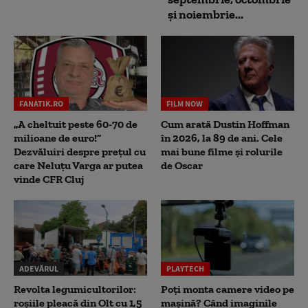
și noiembrie...
FANATIK.RO
FILM NOW
„A cheltuit peste 60-70 de
Cum arată Dustin Hoffman
milioane de euro!”
în 2026, la 89 de ani. Cele
Dezvăluiri despre prețul cu
mai bune filme și rolurile
care Neluțu Varga ar putea
de Oscar
vinde CFR Cluj
ADEVĂRUL
PLAYTECH
Revolta legumicultorilor:
Poți monta camere video pe
roșiile pleacă din Olt cu 1,5
mașină? Când imaginile