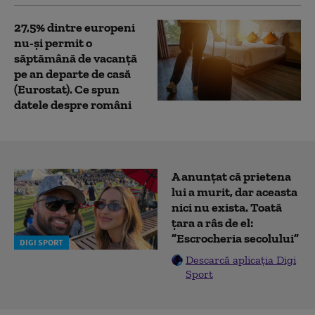
27,5% dintre europeni
nu-şi permit o
săptămână de vacanţă
pe an departe de casă
(Eurostat). Ce spun
datele despre români
A anunțat că prietena
lui a murit, dar aceasta
nici nu exista. Toată
țara a râs de el:
”Escrocheria secolului”
DIGI SPORT
Descarcă aplicația Digi
Sport