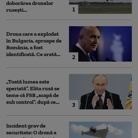
doborârea dronelor
1
rusești...
Drona care a explodat
în Bulgaria, aproape de
România, a fost
identificată. Ce arată...
2
„Toată lumea este
speriată”. Elita rusă se
teme că FSB „scapă de
sub control”, după ce...
3
Incident grav de
securitate: O dronă a