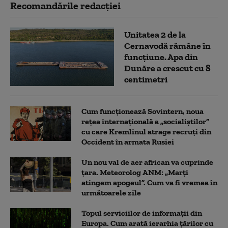
Recomandările redacţiei
Unitatea 2 de la
Cernavodă rămâne în
funcțiune. Apa din
Dunăre a crescut cu 8
centimetri
Cum funcționează Sovintern, noua
rețea internațională a „socialiștilor”
cu care Kremlinul atrage recruți din
Occident în armata Rusiei
Un nou val de aer african va cuprinde
țara. Meteorolog ANM: „Marți
atingem apogeul”. Cum va fi vremea în
următoarele zile
Topul serviciilor de informații din
Europa. Cum arată ierarhia țărilor cu