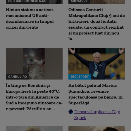
EDITIADEDIMINEATA.RO
ADEVARUL
Niciun stat nu a activat
Odiseea Centurii
mecanismul UE anti-
Metropolitane Cluj: 9 ani de
dezinformare în timpul
întârzieri, două licitații
crizei din Ceuta
eșuate, un contract reziliat
și un proiect luat din nou
la...
GANDUL.RO
DIGI SPORT
În timp ce România și
Au bătut palma! Marius
Europa fierb la peste 40°C,
Șumudică, revenire
într-o țară din America de
spectaculoasă pe bancă, în
Sud a început o ninsoare ca-
SuperLigă
n povești: Pârtiile s-au...
Descarcă aplicația Digi
Sport