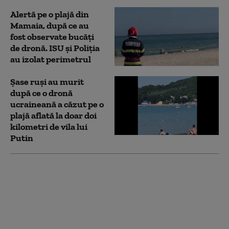
Alertă pe o plajă din
Mamaia, după ce au
fost observate bucăți
de dronă. ISU și Poliția
au izolat perimetrul
Șase ruși au murit
după ce o dronă
ucraineană a căzut pe o
plajă aflată la doar doi
kilometri de vila lui
Putin
Avion cu turiști,
prăbușit la situl liniilor
Nazca, în Peru. Toate
persoanele aflate la
bord au murit