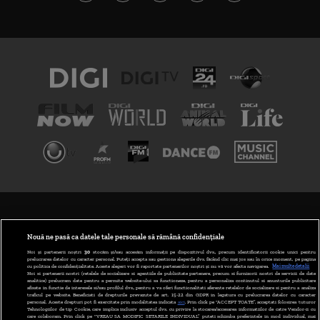
TERMENI ȘI CONDIȚII
POLITICA DE CONFIDENȚIALITATE
Nouă ne pasă ca datele tale personale să rămână confidențiale
Noi și partenerii noștri
30
stocăm și/sau accesăm informații pe dispozitivul dvs., precum identificatorii cookie unici pentru
prelucrarea datelor cu caracter personal. Puteți accepta sau gestiona alegerile dvs. făcând clic mai jos sau în orice moment, pe pagina
ABONARE DIGI TV
cu politica de confidențialitate. Aceste alegeri vor fi raportate partenerilor noștri și nu vă vor afecta navigarea.
Mai multe detalii
Noi si partenerii nostri (retelele de socializare si agentiile de publicitate partenere, precum si furnizorii nostri de servicii de date
analitice) prelucram date pentru a permite website-ului sa functioneze, pentru a personaliza continutul si anunturile publicitare
GESTIONAȚI PREFERINȚELE
afisate in functie de interesele si/sau profilul dvs., pentru a va oferi functionalitati aferente retelelor de socializare si pentru a analiza
traficul pe website. Beneficiati de drepturile prevazute de art. 15-22 din GDPR in legatura cu prelucrarea datelor cu caracter
personal. Aceste drepturi pot fi exercitate prin modalitatea indicata
aici
. Prin click pe “ACCEPT TOATE”, acceptati folosirea tuturor
CODUL DIGI24
Tehnologiilor de tip Cookie, care implica inclusiv acceptul dvs. cu privire la stocarea/accesarea informatiilor de catre Vendor-ii cu
care colaboram. Prin click pe “VREAU SA MODIFIC SETARILE INDIVIDUAL” puteti schimba preferintele in mod individual, mai