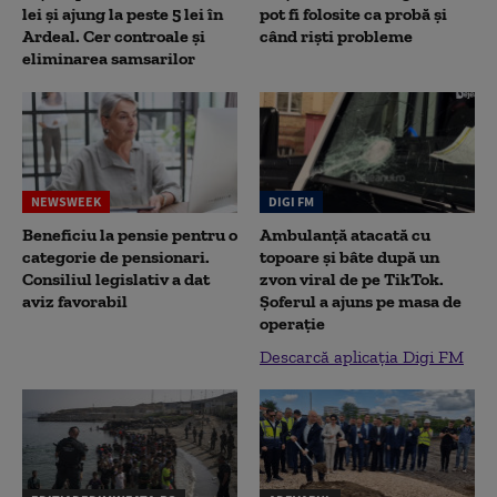
lei și ajung la peste 5 lei în
pot fi folosite ca probă și
Ardeal. Cer controale și
când riști probleme
eliminarea samsarilor
NEWSWEEK
DIGI FM
Beneficiu la pensie pentru o
Ambulanță atacată cu
categorie de pensionari.
topoare și bâte după un
Consiliul legislativ a dat
zvon viral de pe TikTok.
aviz favorabil
Șoferul a ajuns pe masa de
operație
Descarcă aplicația Digi FM