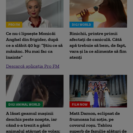
PRO FM
DIGI WORLD
Ce nu-i lipsește Monicăi
Rinichii, printre primii
Anghel din frigider, după
afectați de caniculă. Câtă
ce a slăbit 40 kg: “Știu ce să
apă trebuie să bem, de fapt,
mănânc. Nu mai fac ca
vara și la ce alimente să fim
înainte”
atenți
Descarcă aplicația Pro FM
DIGI ANIMAL WORLD
FILM NOW
A lăsat geamul mașinii
Matt Damon, eclipsat de
deschis peste noapte, iar
frumoasa lui soție, pe
când s-a trezit a găsit
covorul roșu. Tablou
animalul atârnat de volan:
superb de familie alături de