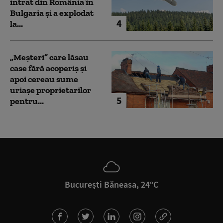
intrat din România în
Bulgaria şi a explodat
4
la...
„Meșteri” care lăsau
case fără acoperiș și
apoi cereau sume
uriașe proprietarilor
5
pentru...
București Băneasa, 24°C