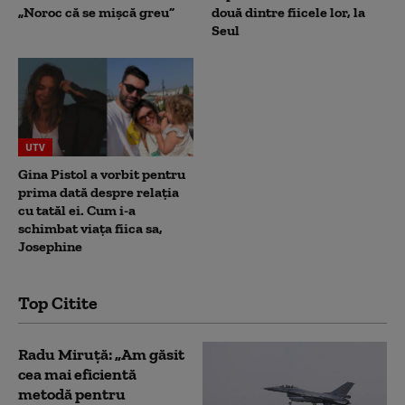
„Noroc că se mișcă greu”
două dintre fiicele lor, la
Seul
UTV
Gina Pistol a vorbit pentru
prima dată despre relația
cu tatăl ei. Cum i-a
schimbat viața fiica sa,
Josephine
Top Citite
Radu Miruță: „Am găsit
cea mai eficientă
metodă pentru