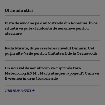
Ultimele știri
Pistă de avioane pe o autostradă din România. În ce
situații va putea fi folosită de aeronave pentru
aterizare
Radu Miruță, după creșterea nivelul Dunării: Cel
puțin alte 9 zile pentru Unitatea 2 de la Cernavodă
Un nou val de aer african va cuprinde țara.
Meteorolog ANM: „Marți atingem apogeul”. Cum va
fi vremea în următoarele zile
CITEȘTE MAI MULTE