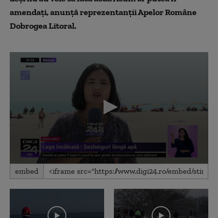
amendați, anunță reprezentanții Apelor Române
Dobrogea Litoral.
0
embed
seconds
of
1
minute,
55
seconds