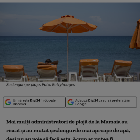
Sezlonguri pe plaja. Foto: GettyImages
Urmărește
Digi24
în Google
Adaugă
Digi24
ca sursă preferată în
Discover
Google
Mai mulți administratori de plajă de la Mamaia au
riscat și au mutat șezlongurile mai aproape de apă,
deși nu au voie să facă asta. Acum ar putea fi