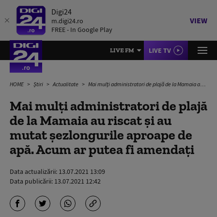
Digi24
VIEW
m.digi24.ro
FREE - In Google Play
LIVE TV
LIVE FM
HOME
Știri
Actualitate
Mai mulți administratori de plajă de la Mamaia au riscat și au mutat șezlongurile aproape de apă. Acum ar putea fi amendați
Mai mulți administratori de plajă
de la Mamaia au riscat și au
mutat șezlongurile aproape de
apă. Acum ar putea fi amendați
Data actualizării:
13.07.2021 13:09
Data publicării:
13.07.2021 12:42