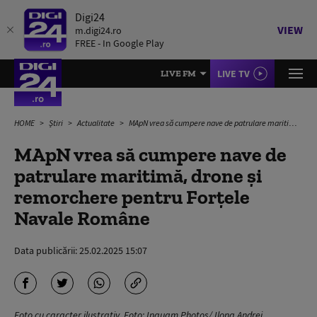
Digi24
VIEW
m.digi24.ro
FREE - In Google Play
LIVE TV
LIVE FM
HOME
Știri
Actualitate
MApN vrea să cumpere nave de patrulare maritimă, drone şi remorchere pentru Forţele Navale Române
MApN vrea să cumpere nave de
patrulare maritimă, drone şi
remorchere pentru Forţele
Navale Române
Data publicării:
25.02.2025 15:07
Foto cu caracter ilustrativ. Foto: Inquam Photos/ Ilona Andrei