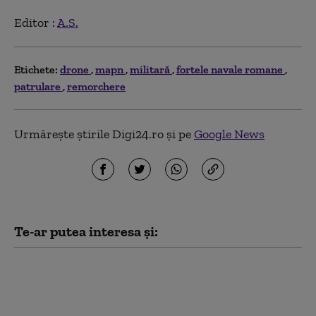
Editor :
A.S.
Etichete:
drone
mapn
militară
fortele navale romane
patrulare
remorchere
Urmărește știrile Digi24.ro și pe
Google News
Te-ar putea interesa și:
De la „Top Gun” la
Ghost Bat: Cum arată
noua generație de