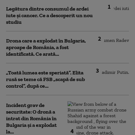
1
Legătura dintre consumul de ardei
iute și cancer. Ce a descoperit un nou
studiu
2
Drona care a explodat în Bulgaria,
aproape de România, a fost
identificată. Ce arată...
3
„Toată lumea este speriată”. Elita
rusă se teme că FSB „scapă de sub
control”, după ce...
Incident grav de
securitate: O dronă a
intrat din România în
Bulgaria şi a explodat
4
la...