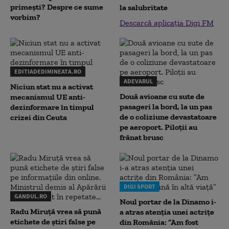
primești? Despre ce sume
la salubritate
vorbim?
Descarcă aplicația Digi FM
EDITIADEDIMINEATA.RO
ADEVARUL
Niciun stat nu a activat
Două avioane cu sute de
mecanismul UE anti-
pasageri la bord, la un pas
dezinformare în timpul
de o coliziune devastatoare
crizei din Ceuta
pe aeroport. Piloții au
frânat brusc
DIGI SPORT
GANDUL.RO
Noul portar de la Dinamo i-
Radu Miruţă vrea să pună
a atras atenția unei actrițe
etichete de știri false pe
din România: ”Am fost