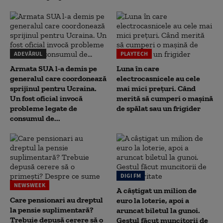
ADEVĂRUL
PLAYTECH
Armata SUA l-a demis pe
Luna în care
generalul care coordonează
electrocasnicele au cele
sprijinul pentru Ucraina.
mai mici prețuri. Când
Un fost oficial invocă
merită să cumperi o mașină
probleme legate de
de spălat sau un frigider
consumul de...
DIGI FM
NEWSWEEK
A câștigat un milion de
Care pensionari au dreptul
euro la loterie, apoi a
la pensie suplimentară?
aruncat biletul la gunoi.
Trebuie depusă cerere să o
Gestul făcut muncitorii de