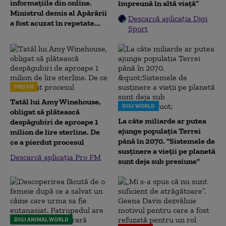
informațiile din online.
împreună în altă viață”
Ministrul demis al Apărării
Descarcă aplicația Digi
a fost acuzat în repetate...
Sport
PRO FM
Tatăl lui Amy Winehouse,
DIGI WORLD
obligat să plătească
La câte miliarde ar putea
despăgubiri de aproape 1
ajunge populația Terrei
milion de lire sterline. De
până în 2070. "Sistemele de
ce a pierdut procesul
susținere a vieții pe planetă
Descarcă aplicația Pro FM
sunt deja sub presiune"
DIGI ANIMAL WORLD