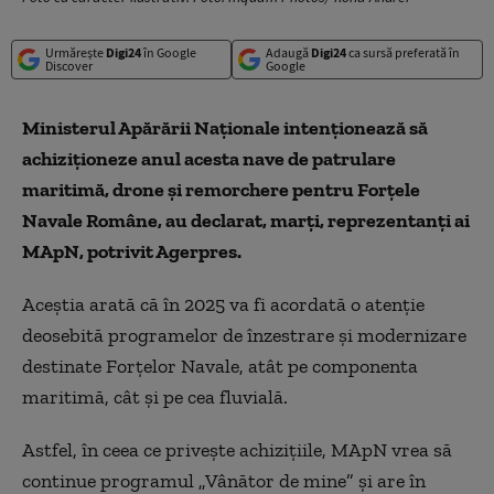
Urmărește
Digi24
în Google
Adaugă
Digi24
ca sursă preferată în
Discover
Google
Ministerul Apărării Naţionale intenţionează să
achiziţioneze anul acesta nave de patrulare
maritimă, drone şi remorchere pentru Forţele
Navale Române, au declarat, marţi, reprezentanţi ai
MApN, potrivit Agerpres.
Aceştia arată că în 2025 va fi acordată o atenţie
deosebită programelor de înzestrare şi modernizare
destinate Forţelor Navale, atât pe componenta
maritimă, cât şi pe cea fluvială.
Astfel, în ceea ce priveşte achiziţiile, MApN vrea să
continue programul „Vânător de mine” şi are în