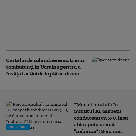
Ucrainenii atacă din
nou cu drone
„Amazonul rusesc”.
Incendiu la un centru
logistic Wildberries din
Ekaterinburg
Cartelurile columbiene au trimis
combatanți în Ucraina pentru a
învăța tactici de luptă cu drone
”Meciul anului”: în
minutul 10, oaspeții
conduceau cu 3-0, însă
abia apoi a urmat
DIGI SPORT
”nebunia”! S-au mai