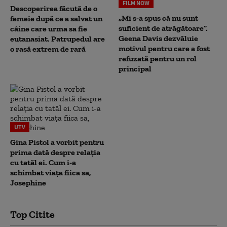
FILM NOW
Descoperirea făcută de o
„Mi s-a spus că nu sunt
femeie după ce a salvat un
suficient de atrăgătoare”.
câine care urma sa fie
Geena Davis dezvăluie
eutanasiat. Patrupedul are
motivul pentru care a fost
o rasă extrem de rară
refuzată pentru un rol
principal
UTV
Gina Pistol a vorbit pentru
prima dată despre relația
cu tatăl ei. Cum i-a
schimbat viața fiica sa,
Josephine
Top Citite