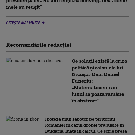
prezidențiale: „Nu am reușit să conving. Însă, ideile
mele au reușit”
CITEȘTE MAI MULTE
Recomandările redacţiei
Ce soluții există la criza
politică și calculele lui
Nicușor Dan. Daniel
Funeriu:
„Matematicienii au
luxul să poată rămâne
în abstract”
Ipoteza unui sabotor pe teritoriul
României în cazul dronei prăbușite în
Bulgaria, luată în calcul. Ce scrie presa