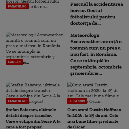
Pascual la accidentarea
FANATIK.RO
horror. Gestul
fotbalistului pentru
doctoriţa de...
Meteorologii
Accuweather anunță o
toamnă cum nu prea a
mai fost, în România.
Ce se întâmplă în
CANCAN
septembrie, octombrie
și noiembrie...
FANATIK.RO
FILM NOW
Ștefan Baiaram, ultimele
Cum arată Dustin Hoffman
detalii despre transfer.
în 2026, la 89 de ani. Cele
Care e echipa din Serie A la
mai bune filme și rolurile
care a fost propus!
de Oscar