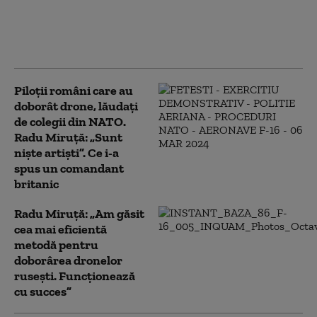
aeronave de luptă și ce
rol va avea pilotul în
războiul aerian al
viitorului
Piloții români care au
doborât drone, lăudați
de colegii din NATO.
Radu Miruță: „Sunt
niște artiști”. Ce i-a
spus un comandant
britanic
Radu Miruță: „Am găsit
cea mai eficientă
metodă pentru
doborârea dronelor
rusești. Funcționează
cu succes”