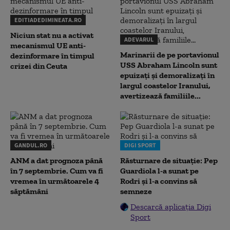
EDITIADEDIMINEATA.RO
Niciun stat nu a activat
ADEVARUL
mecanismul UE anti-
Marinarii de pe portavionul
dezinformare în timpul
USS Abraham Lincoln sunt
crizei din Ceuta
epuizați și demoralizați în
largul coastelor Iranului,
avertizează familiile...
GANDUL.RO
DIGI SPORT
ANM a dat prognoza până
Răsturnare de situație: Pep
în 7 septembrie. Cum va fi
Guardiola l-a sunat pe
vremea în următoarele 4
Rodri și l-a convins să
săptămâni
semneze
Descarcă aplicația Digi
Sport