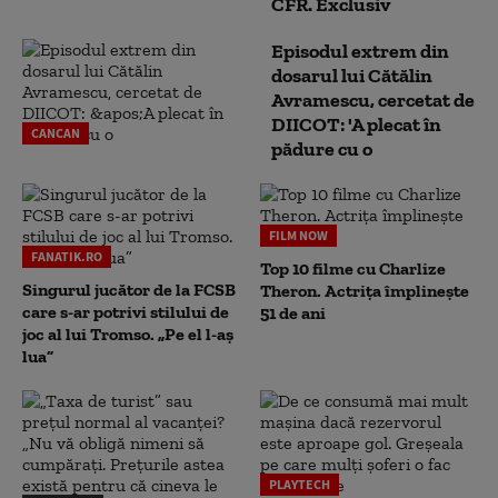
CFR. Exclusiv
Episodul extrem din
dosarul lui Cătălin
Avramescu, cercetat de
DIICOT: 'A plecat în
CANCAN
pădure cu o
FILM NOW
FANATIK.RO
Top 10 filme cu Charlize
Singurul jucător de la FCSB
Theron. Actrița împlinește
care s-ar potrivi stilului de
51 de ani
joc al lui Tromso. „Pe el l-aș
lua”
PLAYTECH