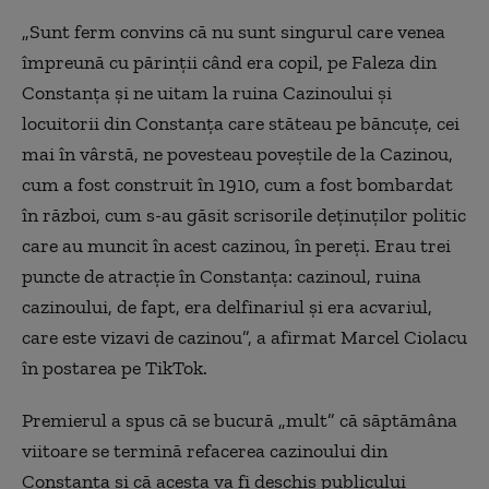
„Sunt ferm convins că nu sunt singurul care venea
împreună cu părinţii când era copil, pe Faleza din
Constanţa şi ne uitam la ruina Cazinoului şi
locuitorii din Constanţa care stăteau pe băncuţe, cei
mai în vârstă, ne povesteau poveştile de la Cazinou,
cum a fost construit în 1910, cum a fost bombardat
în război, cum s-au găsit scrisorile deţinuţilor politic
care au muncit în acest cazinou, în pereţi. Erau trei
puncte de atracţie în Constanţa: cazinoul, ruina
cazinoului, de fapt, era delfinariul şi era acvariul,
care este vizavi de cazinou”, a afirmat Marcel Ciolacu
în postarea pe TikTok.
Premierul a spus că se bucură „mult” că săptămâna
viitoare se termină refacerea cazinoului din
Constanţa şi că acesta va fi deschis publicului