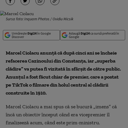
Sursa foto: Inquam Photos / Ovidiu Micsik
Urmărește
Digi24
în Google
Adaugă
Digi24
ca sursă preferată în
Discover
Google
Marcel Ciolacu anunţă că după cinci ani se încheie
refacerea Cazinoului din Constanţa, iar „superba
clădire” va putea fi vizitată în sfârşit de către public.
Anunţul a fost făcut chiar de premier, care a postat
pe TikTok o filmare din holul central al clădirii
construite în 1910.
Marcel Ciolacu a mai spus că se bucură „imens” că
încă un obiectiv început când era vicepremier îl
finalizeeză acum, când este prim-ministru.