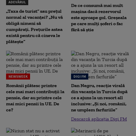
ADEVĂRUL
De ce consumă mai mult
„Taxa de turist” sau prețul
mașina dacă rezervorul
normal al vacanței? „Nu vă
este aproape gol. Greșeala
obligă nimeni să
pe care mulți șoferi o fac
cumpărați. Prețurile astea
fără să știe
există pentru că cineva le
plătește”
NEWSWEEK
DIGI FM
Românii plătesc printre
Dan Negru, reacție virală
cele mai mari contribuții la
din vacanța în Turcia după
pensie, dar au printre cele
ce a ajuns la un resort all
mai mici pensii în UE. De
inclusive: „Și noi, românii,
ce?
ne umplem farfuriile”
Descarcă aplicația Digi FM