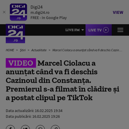
Digi24
VIEW
m.digi24.ro
FREE - In Google Play
LIVE TV
LIVE FM
HOME
Știri
Actualitate
Marcel Ciolacu a anunțat când va fi deschis Cazinoul din Constanţa. Premierul s-a filmat în clădire și a postat clipul pe TikTok
VIDEO
Marcel Ciolacu a
anunțat când va fi deschis
Cazinoul din Constanţa.
Premierul s-a filmat în clădire și
a postat clipul pe TikTok
Data actualizării:
16.02.2025 19:34
Data publicării:
16.02.2025 19:26