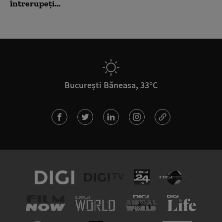
întrerupeți...
București Băneasa, 33°C