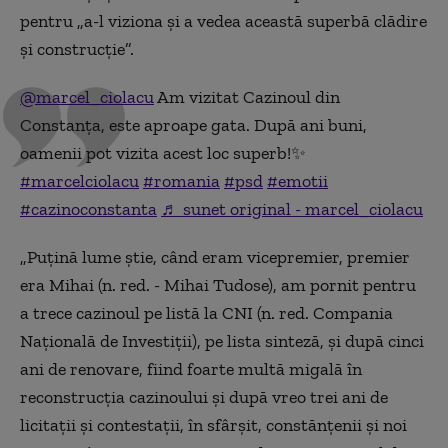
pentru „a-l viziona şi a vedea această superbă clădire
şi construcţie”.
@marcel_ciolacu
Am vizitat Cazinoul din
Constanța, este aproape gata. După ani buni,
oamenii pot vizita acest loc superb!✨
#marcelciolacu
#romania
#psd
#emotii
#cazinoconstanta
♬ sunet original - marcel_ciolacu
„Puţină lume ştie, când eram vicepremier, premier
era Mihai (n. red. - Mihai Tudose), am pornit pentru
a trece cazinoul pe listă la CNI (n. red. Compania
Naţională de Investiţii), pe lista sinteză, şi după cinci
ani de renovare, fiind foarte multă migală în
reconstrucţia cazinoului şi după vreo trei ani de
licitaţii şi contestaţii, în sfârşit, constănţenii şi noi