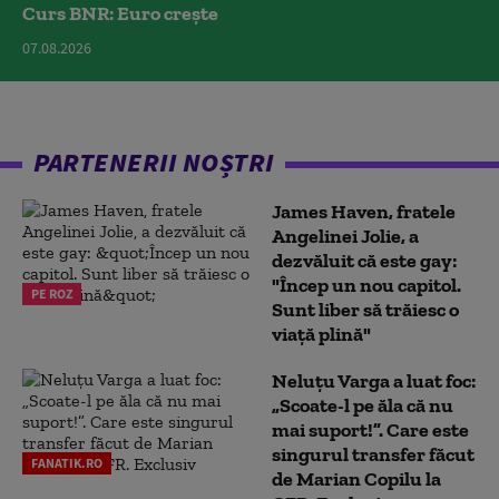
Curs BNR: Euro crește
07.08.2026
PARTENERII NOȘTRI
James Haven, fratele
Angelinei Jolie, a
dezvăluit că este gay:
"Încep un nou capitol.
PE ROZ
Sunt liber să trăiesc o
viață plină"
Neluțu Varga a luat foc:
„Scoate-l pe ăla că nu
mai suport!”. Care este
singurul transfer făcut
FANATIK.RO
de Marian Copilu la