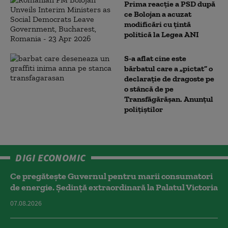
Prima reacție a PSD după
ce Bolojan a acuzat
modificări cu țintă
politică la Legea ANI
S-a aflat cine este
bărbatul care a „pictat” o
declarație de dragoste pe
o stâncă de pe
Transfăgărășan. Anunțul
polițiștilor
DIGI ECONOMIC
Ce pregătește Guvernul pentru marii consumatori
de energie. Ședință extraordinară la Palatul Victoria
07.08.2026