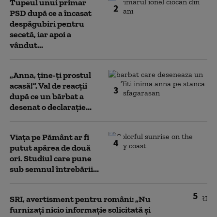
Tupeul unui primar
2
PSD după ce a încasat
despăgubiri pentru
secetă, iar apoi a
vândut...
„Anna, ţine-ţi prostul
acasă!”. Val de reacții
3
după ce un bărbat a
desenat o declarație...
Viața pe Pământ ar fi
4
putut apărea de două
ori. Studiul care pune
sub semnul întrebării...
5
SRI, avertisment pentru români: „Nu
furnizați nicio informație solicitată și