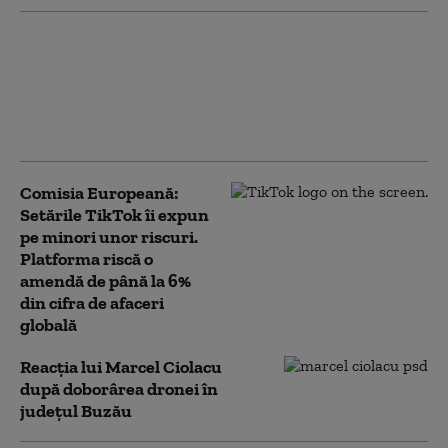
UE încearcă să limiteze
răspândirea online a
conținutului fals creat
cu AI. Ce se schimbă de
la 2 august
Comisia Europeană:
Setările TikTok îi expun
pe minori unor riscuri.
Platforma riscă o
amendă de până la 6%
din cifra de afaceri
globală
Reacția lui Marcel Ciolacu
după doborârea dronei în
județul Buzău