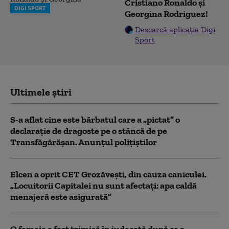
Cristiano Ronaldo și
DIGI SPORT
Georgina Rodriguez!
Descarcă aplicația Digi
Sport
Ultimele știri
S-a aflat cine este bărbatul care a „pictat” o
declarație de dragoste pe o stâncă de pe
Transfăgărășan. Anunțul polițiștilor
Elcen a oprit CET Grozăveşti, din cauza caniculei.
„Locuitorii Capitalei nu sunt afectați: apa caldă
menajeră este asigurată”