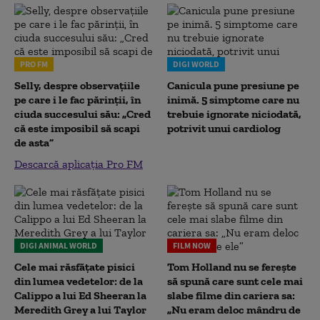
PRO FM
DIGI WORLD
Selly, despre observațiile
Canicula pune presiune pe
pe care i le fac părinții, în
inimă. 5 simptome care nu
ciuda succesului său: „Cred
trebuie ignorate niciodată,
că este imposibil să scapi
potrivit unui cardiolog
de asta”
Descarcă aplicația Pro FM
DIGI ANIMAL WORLD
FILM NOW
Cele mai răsfățate pisici
Tom Holland nu se ferește
din lumea vedetelor: de la
să spună care sunt cele mai
Calippo a lui Ed Sheeran la
slabe filme din cariera sa:
Meredith Grey a lui Taylor
„Nu eram deloc mândru de