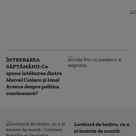
Bolojan a fost întrebat
de întâlnirea Ciolacu-
Arsene din Italia.
Răspunsul
premierului: „Eşti ceea
ce faci, nu ceea ce zici”
ÎNTREBAREA
SĂPTĂMÂNII: Ce
spune întâlnirea dintre
Marcel Ciolacu și Ionel
Arsene despre politica
românească?
Lovitură de teatru, cu o
zi înainte de nuntă: