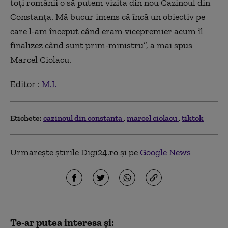
toţi românii o să putem vizita din nou Cazinoul din
Constanţa. Mă bucur imens că încă un obiectiv pe
care l-am început când eram vicepremier acum îl
finalizez când sunt prim-ministru”, a mai spus
Marcel Ciolacu.
Editor :
M.I.
Etichete:
cazinoul din constanta
marcel ciolacu
tiktok
Urmărește știrile Digi24.ro și pe
Google News
Te-ar putea interesa și: