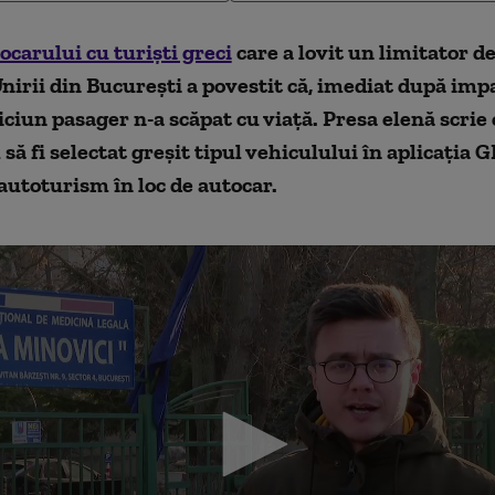
ocarului cu turiști greci
care a lovit un limitator d
Unirii din București a povestit că, imediat după impa
iciun pasager n-a scăpat cu viață. Presa elenă scrie 
 să fi selectat greșit tipul vehiculului în aplicația 
 autoturism în loc de autocar.