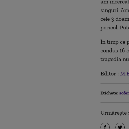
am încercat
singuri. Am
cele 3 doam
pericol. Put
În timp ce 
condus 16 o
tragedia nu
Editor :
M.B
Etichete:
sofe
Urmărește ș