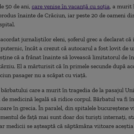
e 50 de ani,
care venise în vacanță cu soția
, a murit 
produs înainte de Crăciun, iar peste 20 de oameni di
spital.
 acordat jurnaliștilor eleni, șoferul grec a declarat că
 puternic, încât a crezut că autocarul a fost lovit de u
sține că a frânat înainte să lovească limitatorul de î
 târziu. El a mărturisit că în primele secunde după ac
iciun pasager nu a scăpat cu viață.
l bărbatului care a murit în tragedia de la pasajul Uni
ul de medicină legală să ridice corpul. Bărbatul va fi
oare în grecia. În paralel, din spitalele bucureștene v
mentul de față mai sunt doar doi turiști internați, st
iar medicii se așteaptă că săptămâna viitoare aceștia 