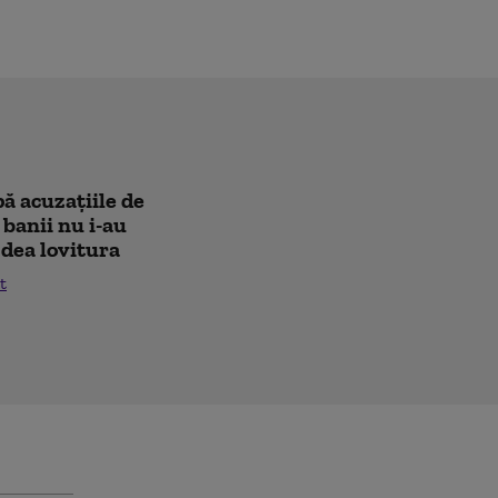
pă acuzațiile de
 banii nu i-au
i dea lovitura
t