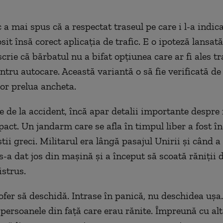
 a mai spus că a respectat traseul pe care i l-a indic
osit însă corect aplicația de trafic. E o ipoteză lansat
scrie că bărbatul nu a bifat opțiunea care ar fi ales t
ntru autocare. Această variantă o să fie verificată de
vor prelua ancheta.
le de la accident, încă apar detalii importante despr
act. Un jandarm care se afla în timpul liber a fost î
tii greci. Militarul era lângă pasajul Unirii și când a
s-a dat jos din mașină și a început să scoată răniții 
istrus.
ofer să deschidă. Intrase în panică, nu deschidea ușa
persoanele din față care erau rănite. Împreună cu al