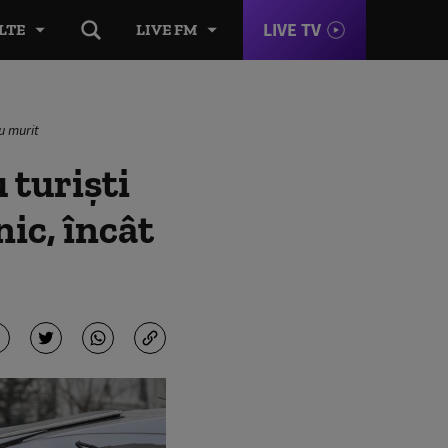
LIVE TV
LTE
LIVE FM
au murit
 turiști
nic, încât