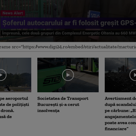
me
 pe aeroportul
Societatea de Transport
Avertisment de
te de polițiști
București și-a cerut
după scandalul
 dronă.
insolvența
pe cărbune: „B
usă de
angajamentel
poate avea con
financiare”