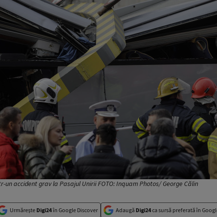
ntr-un accident grav la Pasajul Unirii FOTO: Inquam Photos/ George Călin
Urmărește
Digi24
în Google Discover
Adaugă
Digi24
ca sursă preferată în Googl