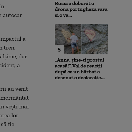
Rusia a doborât o
în
dronă portugheză rară
n autocar
și o va...
 impactul a
n tren.
5
nălțime, dar
„Anna, ţine-ţi prostul
cident, a
acasă!”. Val de reacții
după ce un bărbat a
desenat o declarație...
rii au venit
 înmormântat
in vești mai
area lor
să fie