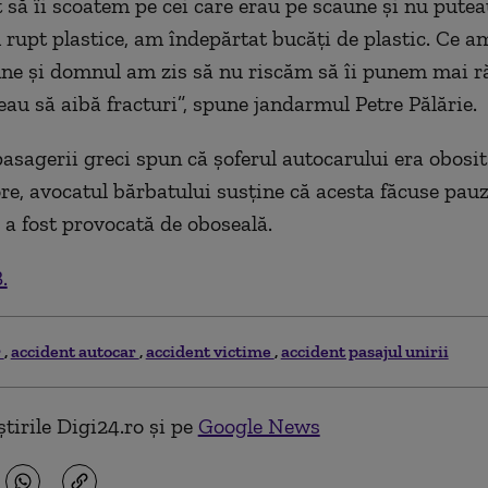
 să îi scoatem pe cei care erau pe scaune și nu putea
 rupt plastice, am îndepărtat bucăți de plastic. Ce a
ne și domnul am zis să nu riscăm să îi punem mai r
eau să aibă fracturi”, spune jandarmul Petre Pălărie.
pasagerii greci spun că șoferul autocarului era obosit 
re, avocatul bărbatului susține că acesta făcuse pauz
 a fost provocată de oboseală.
.
r
accident autocar
accident victime
accident pasajul unirii
tirile Digi24.ro și pe
Google News