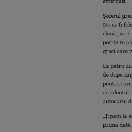
externați.
Șoferul grec
Nu ar fi fol
elenă, care 
potrivite pe
greci care 
La patru zi
de după imp
pentru turiș
accidentul, 
autocarul d
„Țipam la ș
prima dată 