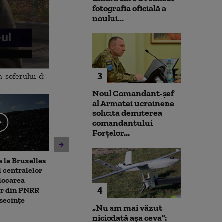
fotografia oficială a
noului...
3
Noul Comandant-șef
al Armatei ucrainene
solicită demiterea
comandantului
Forțelor...
 la Bruxelles
Noua lege a integrității
Unitatea 2 de 
 centralelor
deschide calea spre
ar putea fi opr
locarea
parteneriatul civil. ACCEPT:
Dunărea contin
4
or din PNRR
Nu poți impune obligații
Ce spune direc
secințe
fără să oferi și drepturi
centralei
„Nu am mai văzut
niciodată așa ceva”: