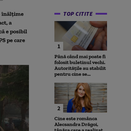
TOP CITITE
e înălțime
ct, a
că e posibil
GPS pe care
1
Până când mai poate fi
folosit buletinul vechi.
Autoritățile au stabilit
pentru cine se...
2
Cine este românca
Alecsandra Drăgoi,
tânăra care a realizat