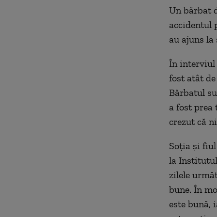
Un bărbat d
accidentul 
au ajuns la 
În interviul
fost atât de
Bărbatul su
a fost prea
crezut că n
Soția și fiu
la Institut
zilele următ
bune. În mo
este bună, 