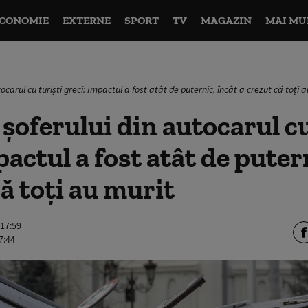
CONOMIE
EXTERNE
SPORT
TV
MAGAZIN
MAI MU
ocarul cu turiști greci: Impactul a fost atât de puternic, încât a crezut că toți 
șoferului din autocarul cu
pactul a fost atât de puter
că toți au murit
 17:59
7:44