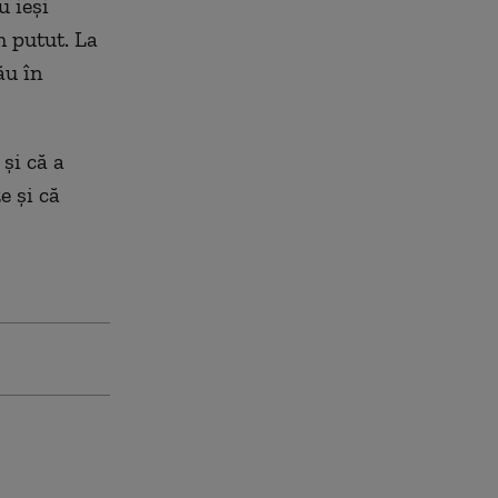
u ieși
m putut. La
ău în
și că a
e și că