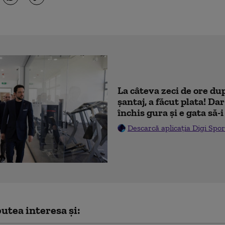
La câteva zeci de ore du
șantaj, a făcut plata! Dar
închis gura și e gata să-
Descarcă aplicația Digi Spor
utea interesa și: