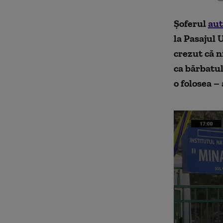
Șoferul
aut
la Pasajul 
crezut că n
ca bărbatul
o folosea –