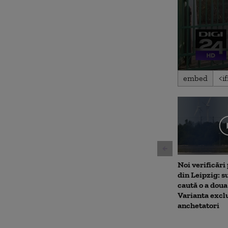
0
embed
seconds
of
2
minutes,
15
seconds
Volu
90%
Noi verificări
din Leipzig: su
caută o a doua
Varianta excl
anchetatori