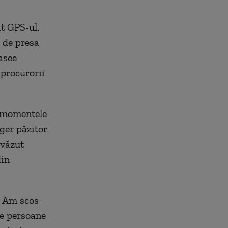
at GPS-ul.
ă de presa
rasee
 procurorii
e momentele
nger păzitor
 văzut
din
. Am scos
te persoane