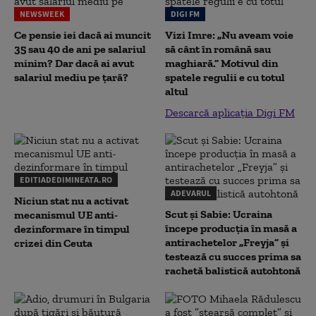
NEWSWEEK
DIGI FM
Ce pensie iei dacă ai muncit
Vizi Imre: „Nu aveam voie
35 sau 40 de ani pe salariul
să cânt în română sau
minim? Dar dacă ai avut
maghiară.” Motivul din
salariul mediu pe țară?
spatele regulii e cu totul
altul
Descarcă aplicația Digi FM
EDITIADEDIMINEATA.RO
ADEVARUL
Niciun stat nu a activat
Scut și Sabie: Ucraina
mecanismul UE anti-
începe producția în masă a
dezinformare în timpul
antirachetelor „Freyja” și
crizei din Ceuta
testează cu succes prima sa
rachetă balistică autohtonă