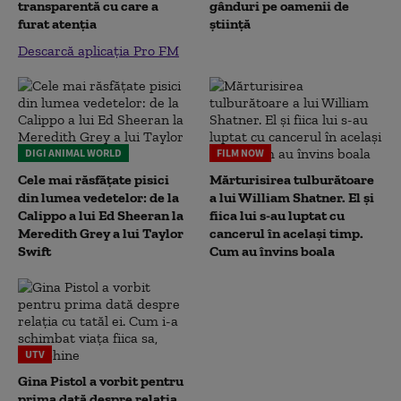
transparentă cu care a
gânduri pe oamenii de
furat atenția
știință
Descarcă aplicația Pro FM
DIGI ANIMAL WORLD
FILM NOW
Cele mai răsfățate pisici
Mărturisirea tulburătoare
din lumea vedetelor: de la
a lui William Shatner. El și
Calippo a lui Ed Sheeran la
fiica lui s-au luptat cu
Meredith Grey a lui Taylor
cancerul în același timp.
Swift
Cum au învins boala
UTV
Gina Pistol a vorbit pentru
prima dată despre relația