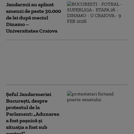
Jandarmii au aplicat
amenzi de peste 30.000
de lei după meciul
Dinamo –
Universitatea Craiova
În două zile de festival,
Jandarmeria din București
anunță 77 de fapte penale.
Cele mai multe, pentru trafic
și consum de droguri, furt
Șeful Jandarmeriei
Bucureşti, despre
protestul de la
Parlament: „Adunarea
a fost paşnică şi
situaţia a fost sub
control”