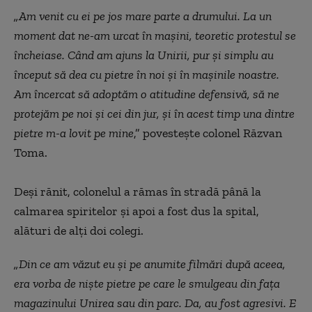
„Am venit cu ei pe jos mare parte a drumului. La un
moment dat ne-am urcat în mașini, teoretic protestul se
încheiase. Când am ajuns la Unirii, pur și simplu au
început să dea cu pietre în noi și în mașinile noastre.
Am încercat să adoptăm o atitudine defensivă, să ne
protejăm pe noi și cei din jur, și în acest timp una dintre
pietre m-a lovit pe mine
,” povestește
c
olonel Răzvan
Toma.
Deși rănit, colonelul a rămas în stradă până la
calmarea spiritelor și apoi a fost dus la spital,
alături de alți doi colegi.
„Din ce am văzut eu și pe anumite filmări după aceea,
era vorba de niște pietre pe care le smulgeau din fața
magazinului Unirea sau din parc. Da, au fost agresivi. E