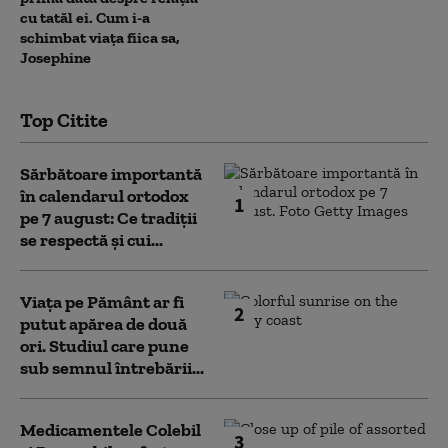
cu tatăl ei. Cum i-a
schimbat viața fiica sa,
Josephine
Top Citite
Sărbătoare importantă
în calendarul ortodox
1
pe 7 august: Ce tradiții
se respectă și cui...
Viața pe Pământ ar fi
2
putut apărea de două
ori. Studiul care pune
sub semnul întrebării...
Medicamentele Colebil
3