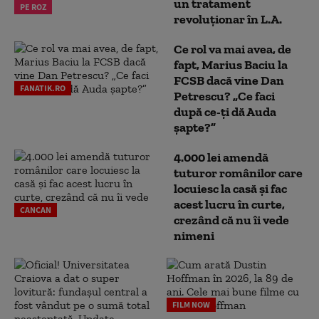
un tratament
PE ROZ
revoluționar în L.A.
Ce rol va mai avea, de
fapt, Marius Baciu la
FCSB dacă vine Dan
FANATIK.RO
Petrescu? „Ce faci
după ce-ți dă Auda
șapte?”
4.000 lei amendă
tuturor românilor care
locuiesc la casă și fac
acest lucru în curte,
CANCAN
crezând că nu îi vede
nimeni
FILM NOW