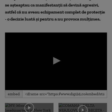
se așteaptau ca manifestanții să devină agresivi,
astfel că nu aveau echipament complet de protecție
- o decizie luată și pentru a nu provoca mulțimea.
0
embed
seconds
of
0
seconds