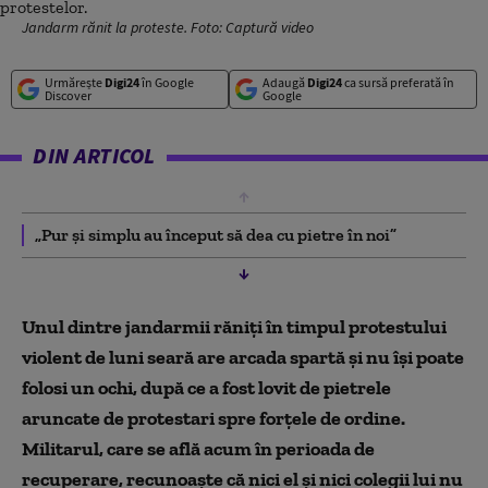
Jandarm rănit la proteste. Foto: Captură video
Urmărește
Digi24
în Google
Adaugă
Digi24
ca sursă preferată în
Discover
Google
DIN ARTICOL
„Pur și simplu au început să dea cu pietre în noi”
Unul dintre jandarmii răniți în timpul protestului
violent de luni seară are arcada spartă și nu își poate
folosi un ochi, după ce a fost lovit de pietrele
aruncate de protestari spre forțele de ordine.
Militarul, care se află acum în perioada de
recuperare, recunoaște că nici el și nici colegii lui nu