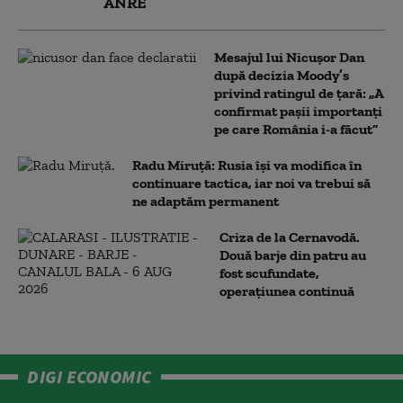
ANRE
Mesajul lui Nicușor Dan
după decizia Moody’s
privind ratingul de țară: „A
confirmat pașii importanți
pe care România i-a făcut”
Radu Miruță: Rusia își va modifica în
continuare tactica, iar noi va trebui să
ne adaptăm permanent
Criza de la Cernavodă.
Două barje din patru au
fost scufundate,
operațiunea continuă
DIGI ECONOMIC