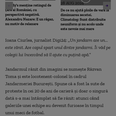
Moody's menține ratingul de
țară al României, cu
De ce nu ajută ploile de vară la
perspectivă negativă.
diminuarea secetei.
Alexandru Nazare: E un răgaz,
Climatolog: Sunt distribuite
nu motiv de relaxare
neuniform și nu acolo unde
este nevoie mai mare
Ioana Ciurlea, jurnalist Digi24: „
Un jandarm are un...
este rănit. Are capul spart unul dintre jandarmi. Îi văd pe
colegii lui încercând să îl ajute cu puțină apă.”
Jandarmul rănit din imagini se numește Răzvan
Toma și este locotenent-colonel în cadrul
Jandarmeriei București. Spune că a fost la sute de
proteste în cei 20 de ani de carieră și doar o singură
dată s-a mai întâmplat să fie rănit: atunci când
galeriile unei echipe au devenit furioase în timpul
unui meci de fotbal.