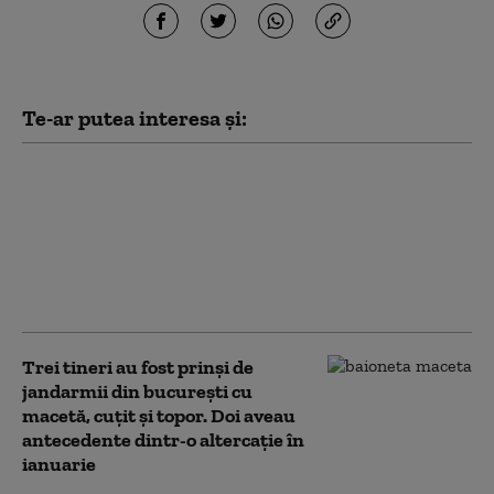
Te-ar putea interesa și:
Jandarmii au găsit
peste 30 de torțe și
petarde la fanii unui
artist din Belarus
adunați în Piața
Constituției
Trei tineri au fost prinși de
jandarmii din bucurești cu
macetă, cuțit și topor. Doi aveau
antecedente dintr-o altercație în
ianuarie