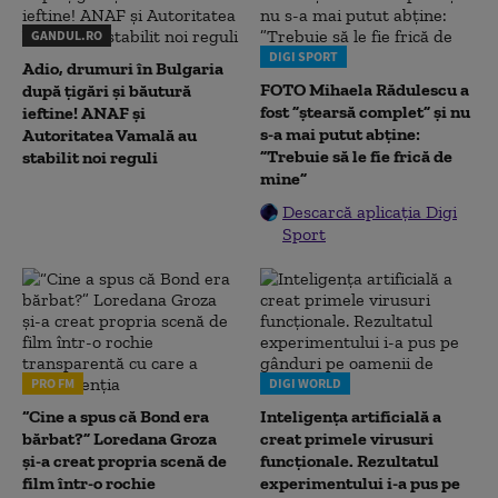
GANDUL.RO
DIGI SPORT
Adio, drumuri în Bulgaria
FOTO Mihaela Rădulescu a
după țigări și băutură
fost ”ștearsă complet” și nu
ieftine! ANAF și
s-a mai putut abține:
Autoritatea Vamală au
”Trebuie să le fie frică de
stabilit noi reguli
mine”
Descarcă aplicația Digi
Sport
PRO FM
DIGI WORLD
“Cine a spus că Bond era
Inteligența artificială a
bărbat?” Loredana Groza
creat primele virusuri
și-a creat propria scenă de
funcționale. Rezultatul
film într-o rochie
experimentului i-a pus pe