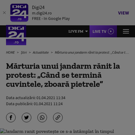
Digi24
VIEW
m.digi24.ro
FREE - In Google Play
LIVE TV
LIVE FM
HOME
Știri
Actualitate
Mărturia unui jandarm rănit la protest: „Când se termină cuvintele, zboară pietrele”
Mărturia unui jandarm rănit la
protest: „Când se termină
cuvintele, zboară pietrele”
Data actualizării:
01.04.2021 11:34
Data publicării:
01.04.2021 11:24