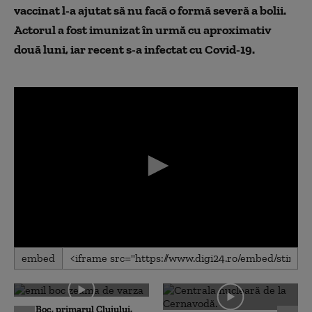
vaccinat l-a ajutat să nu facă o formă severă a bolii.
Actorul a fost imunizat în urmă cu aproximativ
două luni, iar recent s-a infectat cu Covid-19.
0
embed
seconds
of
0
seconds
Emil Boc, primarul Clujului,