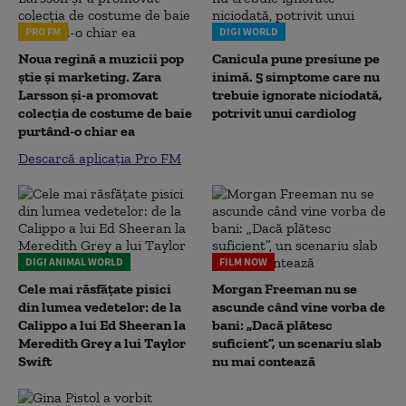
PRO FM
DIGI WORLD
Noua regină a muzicii pop
Canicula pune presiune pe
știe și marketing. Zara
inimă. 5 simptome care nu
Larsson și-a promovat
trebuie ignorate niciodată,
colecția de costume de baie
potrivit unui cardiolog
purtând-o chiar ea
Descarcă aplicația Pro FM
DIGI ANIMAL WORLD
FILM NOW
Cele mai răsfățate pisici
Morgan Freeman nu se
din lumea vedetelor: de la
ascunde când vine vorba de
Calippo a lui Ed Sheeran la
bani: „Dacă plătesc
Meredith Grey a lui Taylor
suficient”, un scenariu slab
Swift
nu mai contează