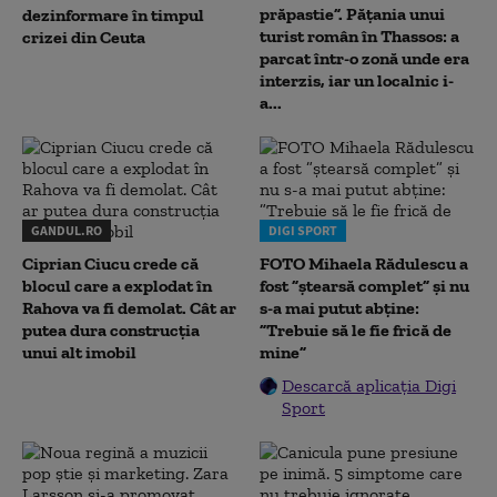
prăpastie”. Pățania unui
dezinformare în timpul
turist român în Thassos: a
crizei din Ceuta
parcat într-o zonă unde era
interzis, iar un localnic i-
a...
GANDUL.RO
DIGI SPORT
Ciprian Ciucu crede că
FOTO Mihaela Rădulescu a
blocul care a explodat în
fost ”ștearsă complet” și nu
Rahova va fi demolat. Cât ar
s-a mai putut abține:
putea dura construcția
”Trebuie să le fie frică de
unui alt imobil
mine”
Descarcă aplicația Digi
Sport