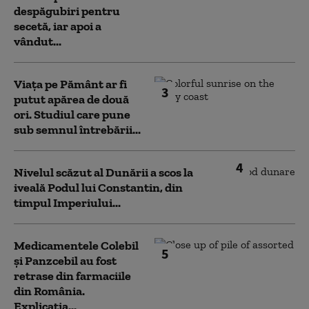
despăgubiri pentru
secetă, iar apoi a
vândut...
Viața pe Pământ ar fi
3
putut apărea de două
ori. Studiul care pune
sub semnul întrebării...
4
Nivelul scăzut al Dunării a scos la
iveală Podul lui Constantin, din
timpul Imperiului...
Medicamentele Colebil
5
și Panzcebil au fost
retrase din farmaciile
din România.
Explicația...