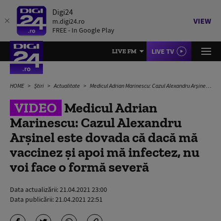
Digi24
VIEW
m.digi24.ro
FREE - In Google Play
LIVE TV
LIVE FM
HOME
Știri
Actualitate
Medicul Adrian Marinescu: Cazul Alexandru Arșinel este dovada că dacă mă vaccinez și apoi mă infectez, nu voi face o formă severă
VIDEO
Medicul Adrian
Marinescu: Cazul Alexandru
Arșinel este dovada că dacă mă
vaccinez și apoi mă infectez, nu
voi face o formă severă
Data actualizării:
21.04.2021 23:00
Data publicării:
21.04.2021 22:51