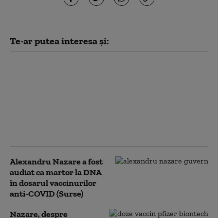
Te-ar putea interesa și:
Țânțarii nu înțeapă la
întâmplare oamenii.
Medic: „Sunt mai mulți
factori care pot să ne
facă atractivi”. Ce
categorie este mai
expusă
Alexandru Nazare a fost
audiat ca martor la DNA
în dosarul vaccinurilor
anti-COVID (Surse)
Nazare, despre