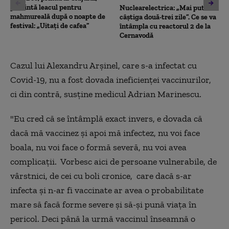
prezintă leacul pentru
Nuclearelectrica: „Mai putem
mahmureală după o noapte de
câștiga două-trei zile”. Ce se va
festival: „Uitați de cafea”
întâmpla cu reactorul 2 de la
Cernavodă
Cazul lui Alexandru Arșinel, care s-a infectat cu
Covid-19, nu a fost dovada ineficienței vaccinurilor,
ci din contră, susține medicul Adrian Marinescu.
"Eu cred că se întâmplă exact invers, e dovada că
dacă mă vaccinez și apoi mă infectez, nu voi face
boala, nu voi face o formă severă, nu voi avea
complicații. Vorbesc aici de persoane vulnerabile, de
vârstnici, de cei cu boli cronice, care dacă s-ar
infecta și n-ar fi vaccinate ar avea o probabilitate
mare să facă forme severe și să-și pună viața în
pericol. Deci până la urmă vaccinul înseamnă o