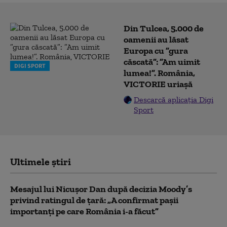
Din Tulcea, 5.000 de
oamenii au lăsat
Europa cu ”gura
căscată”: ”Am uimit
DIGI SPORT
lumea!”. România,
VICTORIE uriașă
Descarcă aplicația Digi
Sport
Ultimele știri
Mesajul lui Nicușor Dan după decizia Moody’s
privind ratingul de țară: „A confirmat pașii
importanți pe care România i-a făcut”