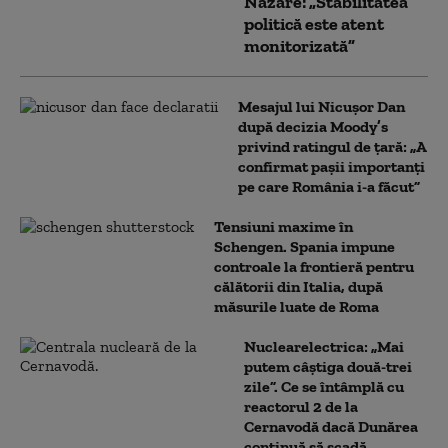
Nazare: „Stabilitatea
politică este atent
monitorizată”
Mesajul lui Nicușor Dan
după decizia Moody’s
privind ratingul de țară: „A
confirmat pașii importanți
pe care România i-a făcut”
Tensiuni maxime în
Schengen. Spania impune
controale la frontieră pentru
călătorii din Italia, după
măsurile luate de Roma
Nuclearelectrica: „Mai
putem câștiga două-trei
zile”. Ce se întâmplă cu
reactorul 2 de la
Cernavodă dacă Dunărea
continuă să scadă