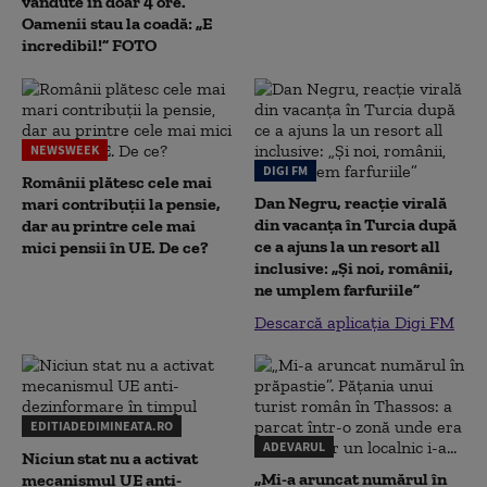
vândute în doar 4 ore.
Oamenii stau la coadă: „E
incredibil!” FOTO
NEWSWEEK
DIGI FM
Românii plătesc cele mai
Dan Negru, reacție virală
mari contribuții la pensie,
din vacanța în Turcia după
dar au printre cele mai
ce a ajuns la un resort all
mici pensii în UE. De ce?
inclusive: „Și noi, românii,
ne umplem farfuriile”
Descarcă aplicația Digi FM
EDITIADEDIMINEATA.RO
ADEVARUL
Niciun stat nu a activat
„Mi-a aruncat numărul în
mecanismul UE anti-