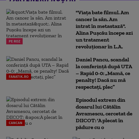
"Viața bate filmul. Am
cancer la sân. Am
intrat în metastază".
Alina Pușcău începe azi
un tratament
PE ROZ
revoluționar în L.A.
Daniel Pancu, scandal
la conferință după UTA
– Rapid 0-0: „Mamă, ce
FANATIK.RO
penalty! Dacă nu mă
respectați, plec”
Episodul extrem din
dosarul lui Cătălin
Avramescu, cercetat de
DIICOT: 'A plecat în
CANCAN
pădure cu o