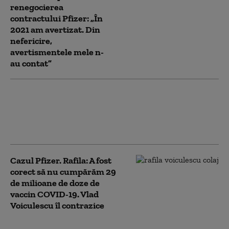
renegocierea
contractului Pfizer: „În
2021 am avertizat. Din
nefericire,
avertismentele mele n-
au contat”
Rogobete: România trebuie să dea Pfizer
aproape 3,4 miliarde de lei. Indiferent că
e contestată sau nu decizia, va trebui să
plătim
Cazul Pfizer. Rafila: A fost
corect să nu cumpărăm 29
de milioane de doze de
vaccin COVID-19. Vlad
Voiculescu îl contrazice