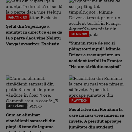
FANATIK.RO
Șeful din SuperLiga a
anunțat în direct că el se dă
FILM NOW
la o parte dacă vine Neluțu
"Sunt în stare de șoc și
Varga investitor. Exclusiv
plâng tot timpul". Minnie
Driver a trecut printr-un
accident teribil în Franța:
"Ne-am târât din mașină"
PLAYTECH
ADEVĂRUL
Facultatea din România la
Cum au eliminat
care nu mai vrea nimeni să
cisnădienii samsarii din
înveţe. A pierdut aproape
piață: 8 tone de legume
jumătate din studenţi