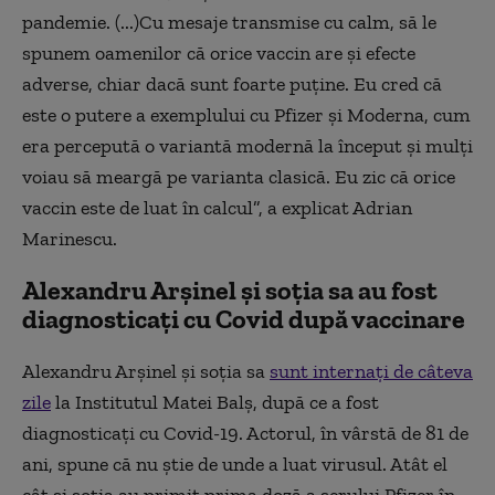
pandemie. (...)Cu mesaje transmise cu calm, să le
spunem oamenilor că orice vaccin are și efecte
adverse, chiar dacă sunt foarte puține. Eu cred că
este o putere a exemplului cu Pfizer și Moderna, cum
era percepută o variantă modernă la început și mulți
voiau să meargă pe varianta clasică. Eu zic că orice
vaccin este de luat în calcul”, a explicat Adrian
Marinescu.
Alexandru Arşinel şi soţia sa au fost
diagnosticați cu Covid după vaccinare
Alexandru Arşinel şi soţia sa
sunt internaţi de câteva
zile
la Institutul Matei Balș, după ce a fost
diagnosticați cu Covid-19. Actorul, în vârstă de 81 de
ani, spune că nu ştie de unde a luat virusul. Atât el
cât şi soţia au primit prima doză a serului Pfizer în