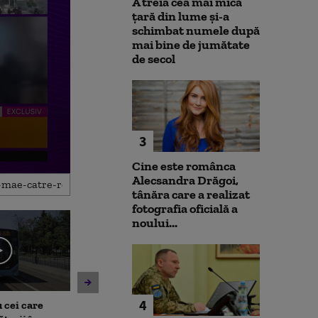
A treia cea mai mică
țară din lume și-a
schimbat numele după
mai bine de jumătate
de secol
3
Cine este românca
Alecsandra Drăgoi,
tânăra care a realizat
fotografia oficială a
noului...
4
 cei care
Un asistent medical din SUA
Jihadiști infilt