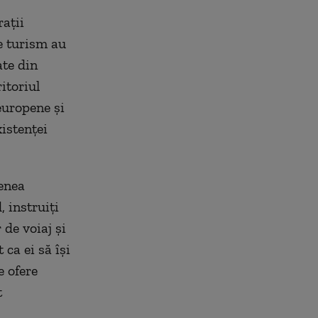
ații
de turism au
ate din
ritoriul
europene și
xistenței
menea
, instruiți
 de voiaj și
ca ei să își
e ofere
t