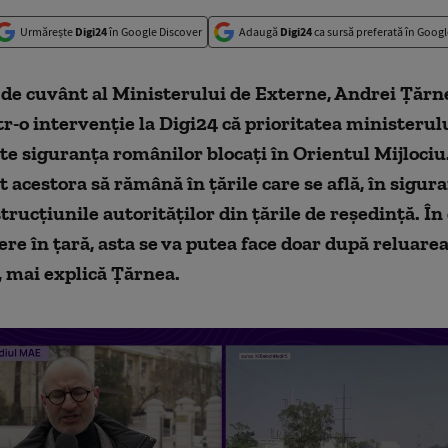
Urmărește
Digi24
în Google Discover
Adaugă
Digi24
ca sursă preferată în Googl
de cuvânt al Ministerului de Externe, Andrei Țărne
tr-o intervenție la Digi24 că prioritatea ministerulu
 siguranța românilor blocați în Orientul Mijlociu. 
acestora să rămână în țările care se află, în siguran
rucțiunile autorităților din țările de reședință. În
ere în țară, asta se va putea face doar după reluare
 mai explică Țărnea.