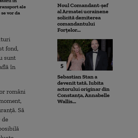
torii în
pune la pământ un pacient
migranții ajunș
Noul Comandant-șef
transport ale
violent. Ce nu a știut
al Armatei ucrainene
 se vor da
bărbatul agresiv atunci când
solicită demiterea
l-a atacat
comandantului
Forțelor...
turi
st fond,
nu sunt
5
flă în
Sebastian Stan a
devenit tată. Iubita
actorului originar din
lor români
Constanța, Annabelle
t moment,
Wallis...
uranță. Să
r de
posibilă
eluate