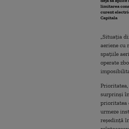
deja să aplice
limitarea con
curent electri
Capitala
„Situația d
aeriene cu 
spațiile ae
operate zbo
imposibilita
Prioritatea
surprinși î
prioritatea 
urmeze instr
reședință în
reîntoarcere