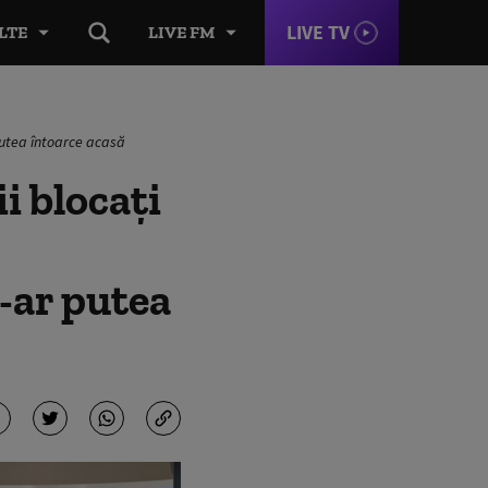
LIVE TV
LTE
LIVE FM
 putea întoarce acasă
 blocați
s-ar putea