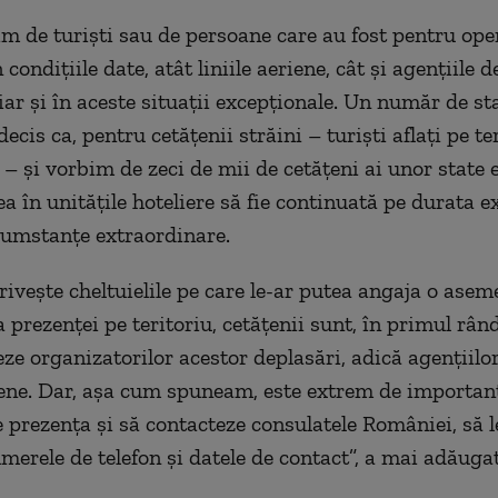
m de turiști sau de persoane care au fost pentru oper
 condițiile date, atât liniile aeriene, cât și agențiile 
iar și în aceste situații excepționale. Un număr de st
ecis ca, pentru cetățenii străini – turiști aflați pe te
i – și vorbim de zeci de mii de cetățeni ai unor state 
ea în unitățile hoteliere să fie continuată pe durata e
cumstanțe extraordinare.
privește cheltuielile pe care le-ar putea angaja o ase
 prezenței pe teritoriu, cetățenii sunt, în primul rând
ze organizatorilor acestor deplasări, adică agențiilor
riene. Dar, așa cum spuneam, este extrem de important 
e prezența și să contacteze consulatele României, să l
umerele de telefon și datele de contact”, a mai adăuga
.