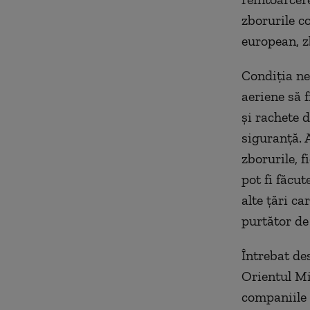
zborurile co
european, z
Condiția ne
aeriene să f
și rachete d
siguranță. 
zborurile, f
pot fi făcut
alte țări ca
purtător de
Întrebat des
Orientul Mij
companiile 