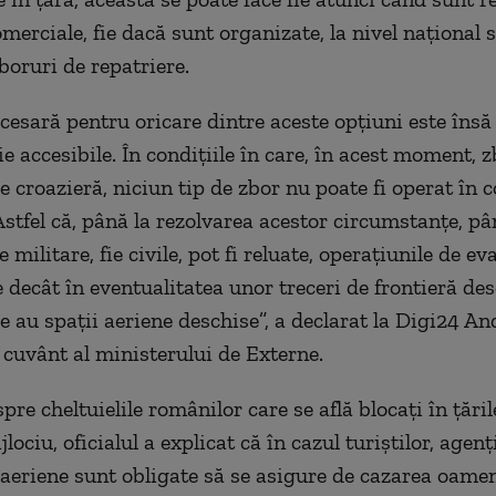
merciale, fie dacă sunt organizate, la nivel național s
boruri de repatriere.
cesară pentru oricare dintre aceste opțiuni este însă 
ie accesibile. În condițiile în care, în acest moment,
e croazieră, niciun tip de zbor nu poate fi operat în c
Astfel că, până la rezolvarea acestor circumstanțe, p
ie militare, fie civile, pot fi reluate, operațiunile de e
e decât în eventualitatea unor treceri de frontieră de
re au spații aeriene deschise”, a declarat la Digi24 An
 cuvânt al ministerului de Externe.
pre cheltuielile românilor care se află blocați în țăril
lociu, oficialul a explicat că în cazul turiștilor, agenți
aeriene sunt obligate să se asigure de cazarea oamen