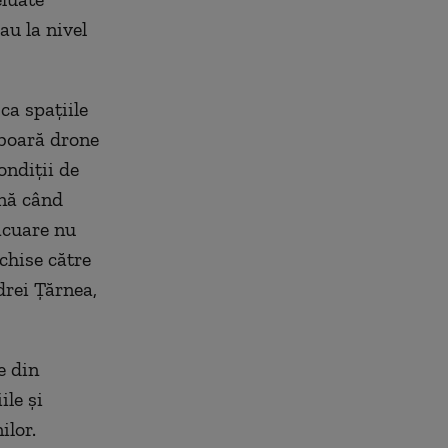
au la nivel
ca spațiile
 zboară drone
ondiții de
ână când
vacuare nu
schise către
drei Țărnea,
e din
ile și
ilor.