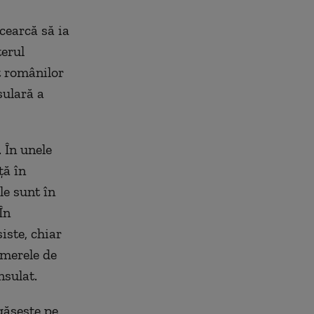
cearcă să ia
terul
t românilor
sulară a
 În unele
ță în
le sunt în
În
iste, chiar
umerele de
nsulat.
găsește pe