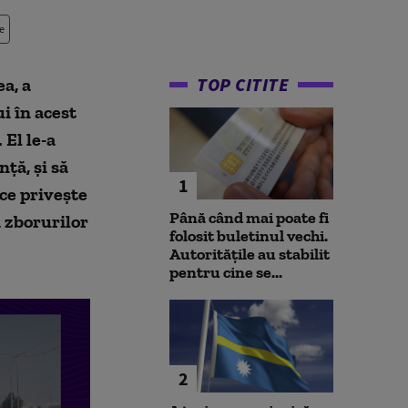
e
TOP CITITE
a, a
i în acest
El le-a
ță, și să
1
 ce privește
Până când mai poate fi
a zborurilor
folosit buletinul vechi.
Autoritățile au stabilit
pentru cine se...
2