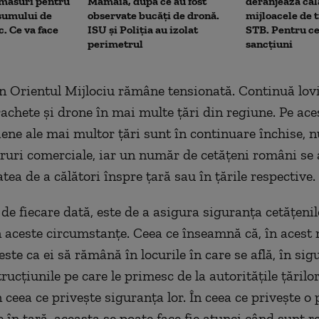
 măsuri pentru
Mamaia, după ce au fost
deranjează călă
sumului de
observate bucăți de dronă.
mijloacele de 
c. Ce va face
ISU și Poliția au izolat
STB. Pentru ce
perimetrul
sancțiuni
in Orientul Mijlociu rămâne tensionată. Continuă lovi
rachete și drone în mai multe țări din regiune. Pe ace
riene ale mai multor țări sunt în continuare închise, 
ruri comerciale, iar un număr de cetățeni români se a
tea de a călători înspre țară sau în țările respective.
, de fiecare dată, este de a asigura siguranța cetățeni
n aceste circumstanțe. Ceea ce înseamnă că, în aces
este ca ei să rămână în locurile în care se află, în sig
ucțiunile pe care le primesc de la autoritățile țărilo
 ceea ce privește siguranța lor. În ceea ce privește o 
 în țară, aceasta se poate face fie atunci când sunt r