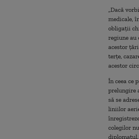
„Dacă vorbi
medicale, în
obligații ch
regiune au d
acestor țăr
terțe, cazar
acestor cir
În ceea ce 
prelungire a
să se adrese
liniilor ae
înregistrez
colegilor n
diplomatul