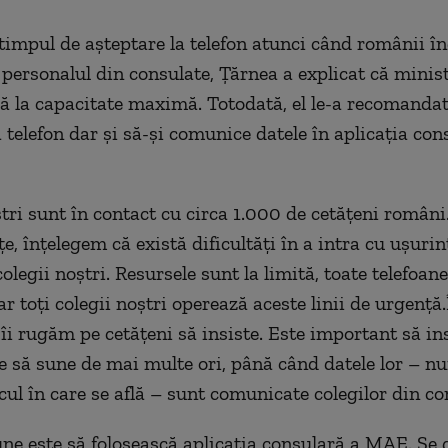
timpul de așteptare la telefon atunci când românii în
 personalul din consulate, Țărnea a explicat că minis
ă la capacitate maximă. Totodată, el le-a recomanda
a telefon dar și să-și comunice datele în aplicația con
ștri sunt în contact cu circa 1.000 de cetățeni români.
, înțelegem că există dificultăți în a intra cu ușurin
olegii noștri. Resursele sunt la limită, toate telefoane
ar toți colegii noștri operează aceste linii de urgență.
îi rugăm pe cetățeni să insiste. Este important să ins
e să sune de mai multe ori, până când datele lor – n
ocul în care se află – sunt comunicate colegilor din co
une este să folosească aplicația consulară a MAE. Se 