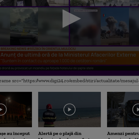
me
așe au început
Alertă pe o plajă din
Amenzi pentru