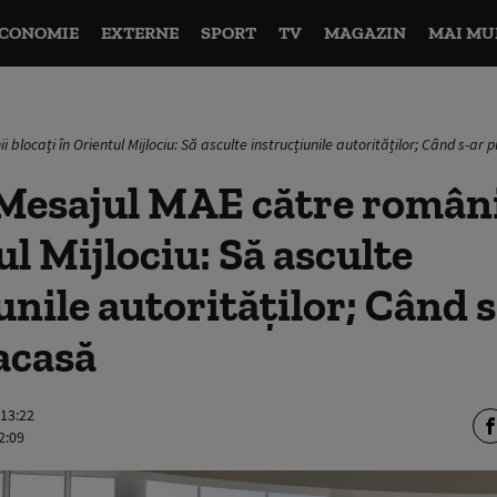
CONOMIE
EXTERNE
SPORT
TV
MAGAZIN
MAI MU
blocați în Orientul Mijlociu: Să asculte instrucțiunile autorităților; Când s-ar
Mesajul MAE către românii
ul Mijlociu: Să asculte
unile autorităților; Când 
acasă
 13:22
2:09