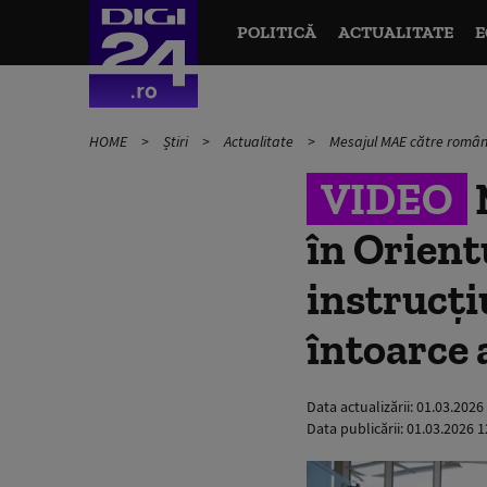
POLITICĂ
ACTUALITATE
E
HOME
Știri
Actualitate
Mesajul MAE către românii 
VIDEO
în Orient
instrucți
întoarce 
Data actualizării:
01.03.2026
Data publicării:
01.03.2026 1