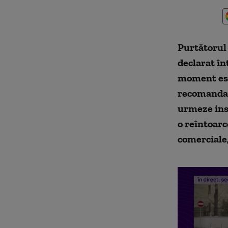
Purtătorul 
declarat în
moment este
recomandat 
urmeze inst
o reîntoarc
comerciale,