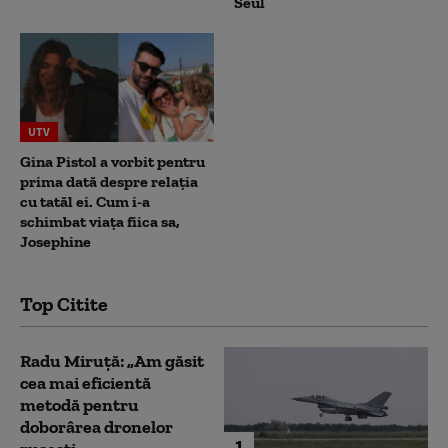
Seul
UTV
Gina Pistol a vorbit pentru
prima dată despre relația
cu tatăl ei. Cum i-a
schimbat viața fiica sa,
Josephine
Top Citite
Radu Miruță: „Am găsit
cea mai eficientă
metodă pentru
doborârea dronelor
1