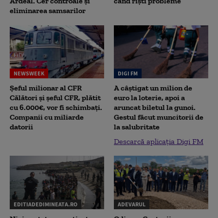
Ardeal. Cer controale și
când riști probleme
eliminarea samsarilor
NEWSWEEK
DIGI FM
Șeful milionar al CFR
A câștigat un milion de
Călători și șeful CFR, plătit
euro la loterie, apoi a
cu 6.000€, vor fi schimbați.
aruncat biletul la gunoi.
Companii cu miliarde
Gestul făcut muncitorii de
datorii
la salubritate
Descarcă aplicația Digi FM
EDITIADEDIMINEATA.RO
ADEVARUL