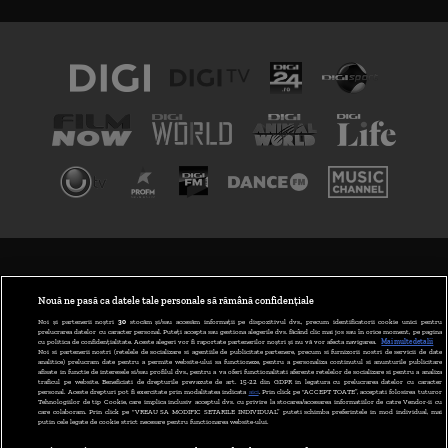
TERMENI ȘI CONDIȚII
POLITICA DE CONFIDENȚIALITATE
Nouă ne pasă ca datele tale personale să rămână confidențiale
Noi și partenerii noștri
30
stocăm și/sau accesăm informații pe dispozitivul dvs., precum identificatorii cookie unici pentru
prelucrarea datelor cu caracter personal. Puteți accepta sau gestiona alegerile dvs. făcând clic mai jos sau în orice moment, pe pagina
ABONARE DIGI TV
cu politica de confidențialitate. Aceste alegeri vor fi raportate partenerilor noștri și nu vă vor afecta navigarea.
Mai multe detalii
Noi si partenerii nostri (retelele de socializare si agentiile de publicitate partenere, precum si furnizorii nostri de servicii de date
analitice) prelucram date pentru a permite website-ului sa functioneze, pentru a personaliza continutul si anunturile publicitare
GESTIONAȚI PREFERINȚELE
afisate in functie de interesele si/sau profilul dvs., pentru a va oferi functionalitati aferente retelelor de socializare si pentru a analiza
traficul pe website. Beneficiati de drepturile prevazute de art. 15-22 din GDPR in legatura cu prelucrarea datelor cu caracter
personal. Aceste drepturi pot fi exercitate prin modalitatea indicata
aici
. Prin click pe “ACCEPT TOATE”, acceptati folosirea tuturor
CODUL DIGI24
Tehnologiilor de tip Cookie, care implica inclusiv acceptul dvs. cu privire la stocarea/accesarea informatiilor de catre Vendor-ii cu
care colaboram. Prin click pe “VREAU SA MODIFIC SETARILE INDIVIDUAL” puteti schimba preferintele in mod individual, mai
putin cele legate de cookie strict necesare pentru functionarea website-ului.
CAMERE WEB