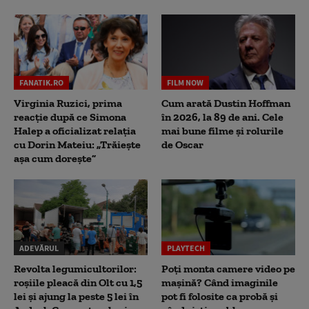
FANATIK.RO
FILM NOW
Virginia Ruzici, prima
Cum arată Dustin Hoffman
reacție după ce Simona
în 2026, la 89 de ani. Cele
Halep a oficializat relația
mai bune filme și rolurile
cu Dorin Mateiu: „Trăiește
de Oscar
așa cum dorește”
ADEVĂRUL
PLAYTECH
Revolta legumicultorilor:
Poți monta camere video pe
roșiile pleacă din Olt cu 1,5
mașină? Când imaginile
lei și ajung la peste 5 lei în
pot fi folosite ca probă și