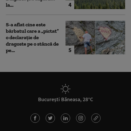
4
la...
S-a aflat cine este
bărbatul care a „pictat”
o declarație de
dragoste pe o stâncă de
5
pe...
București Băneasa, 28°C