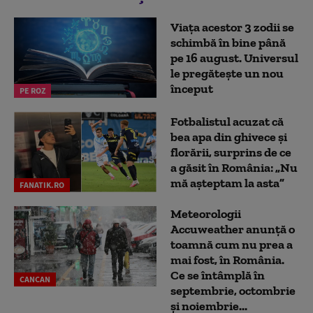
Viața acestor 3 zodii se
schimbă în bine până
pe 16 august. Universul
le pregătește un nou
început
PE ROZ
Fotbalistul acuzat că
bea apa din ghivece și
florării, surprins de ce
a găsit în România: „Nu
mă așteptam la asta”
FANATIK.RO
Meteorologii
Accuweather anunță o
toamnă cum nu prea a
mai fost, în România.
Ce se întâmplă în
CANCAN
septembrie, octombrie
și noiembrie...