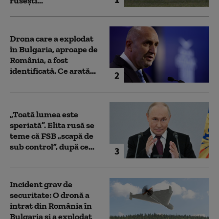
rusești...
Drona care a explodat
în Bulgaria, aproape de
România, a fost
identificată. Ce arată...
2
„Toată lumea este
speriată”. Elita rusă se
teme că FSB „scapă de
sub control”, după ce...
3
Incident grav de
securitate: O dronă a
intrat din România în
Bulgaria şi a explodat