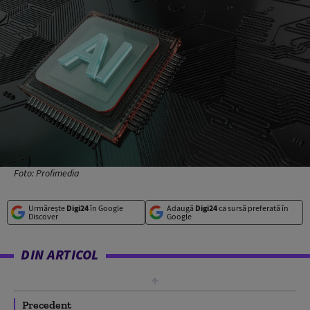
Foto: Profimedia
Urmărește
Digi24
în Google
Adaugă
Digi24
ca sursă preferată în
Discover
Google
DIN ARTICOL
Precedent