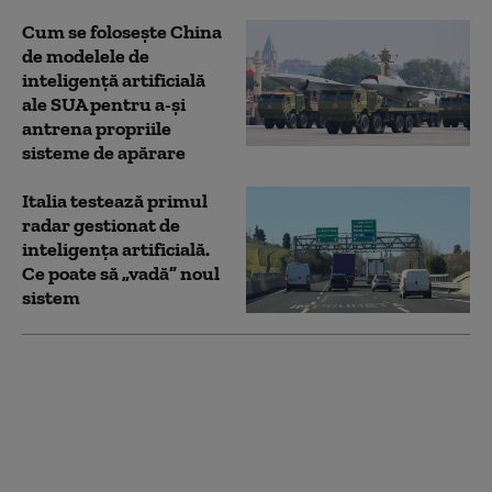
Cum se folosește China
de modelele de
inteligență artificială
ale SUA pentru a-și
antrena propriile
sisteme de apărare
Italia testează primul
radar gestionat de
inteligența artificială.
Ce poate să „vadă” noul
sistem
Google și Apple, somate
să elimine aplicațiile
care pot genera
imagini cu persoane
dezbrăcate