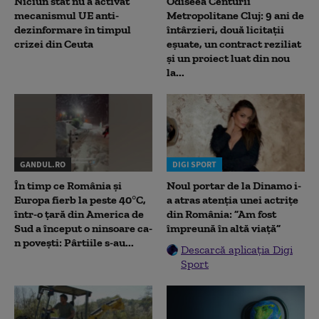
Niciun stat nu a activat
Odiseea Centurii
mecanismul UE anti-
Metropolitane Cluj: 9 ani de
dezinformare în timpul
întârzieri, două licitații
crizei din Ceuta
eșuate, un contract reziliat
și un proiect luat din nou
la...
GANDUL.RO
DIGI SPORT
În timp ce România și
Noul portar de la Dinamo i-
Europa fierb la peste 40°C,
a atras atenția unei actrițe
într-o țară din America de
din România: ”Am fost
Sud a început o ninsoare ca-
împreună în altă viață”
n povești: Pârtiile s-au...
Descarcă aplicația Digi
Sport