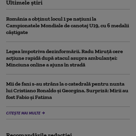
Ultimele știri
România a obținut locul 1 pe naţiuni la
Campionatele Mondiale de canotaj U19, cu 6 medalii
câștigate
Legea împotriva dezinformării. Radu Miruță cere
acțiune rapidă după atacul asupra ambulanței:
Minciuna online a ajuns în stradă
Mii de fani s-au strâns la o catedrală pentru nunta
lui Cristiano Ronaldo şi Georgina. Surpriză: Mirii au
fost Fabio şi Fatima
CITEȘTE MAI MULTE
Recomandările redacţiei