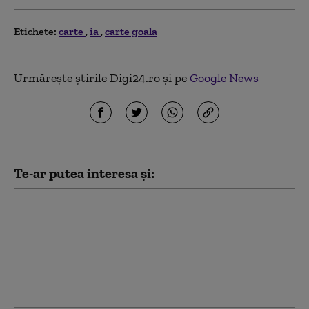
Etichete:
carte
ia
carte goala
Urmărește știrile Digi24.ro și pe
Google News
Te-ar putea interesa și:
August aduce
schimbări pentru
inteligența artificială
în Europa:
regulamentul UE care
intră în vigoare astăzi