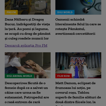
PRO FM
DIGI WORLD
Dana Nălbaru și Dragoș
Oamenii schimbă
Bucur, îndrăgostiți de viața
literalmente felul în care se
la țară. Au pomi și legume,
rotește Pământul,
se ocupă cu drag de pământ
avertizează cercetătorii
și culeg roadele muncii lor
Descarcă aplicația Pro FM
DIGI ANIMAL WORLD
FILM NOW
Descoperirea făcută de o
Matt Damon, eclipsat de
femeie după ce a salvat un
frumoasa lui soție, pe
câine care urma sa fie
covorul roșu. Tablou
eutanasiat. Patrupedul are
superb de familie alături de
o rasă extrem de rară
două dintre fiicele lor, la