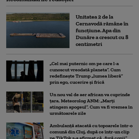
Unitatea 2 de la
Cernavodă rămâne în
funcțiune. Apa din
Dunăre a crescut cu 8
centimetri
„Cel mai puternic om pe care l-a
cunoscut vreodată planeta”. Cum
redefinește Trump „lumea liberă”
prin ego, cucerire și frică
Un nou val de aer african va cuprinde
țara. Meteorolog ANM: „Marți
atingem apogeul”. Cum va fi vremea în
următoarele zile
Ambulanţă atacată cu topoarele într-o
comună din Cluj, după ce într-un clip
pe TikTok s-a afirmat că „fură copii”.