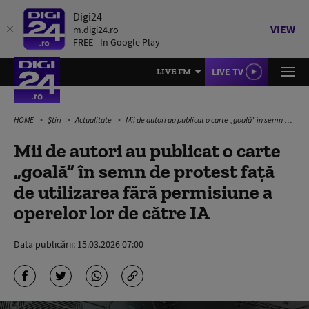
Digi24
VIEW
m.digi24.ro
FREE - In Google Play
LIVE TV
LIVE FM
HOME
Știri
Actualitate
Mii de autori au publicat o carte „goală” în semn de protest față de utilizarea fără permisiune a operelor lor de către IA
Mii de autori au publicat o carte
„goală” în semn de protest față
de utilizarea fără permisiune a
operelor lor de către IA
Data publicării:
15.03.2026 07:00