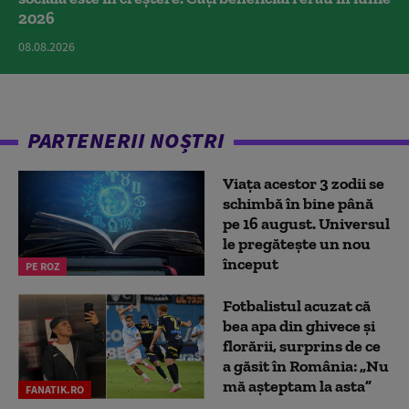
2026
08.08.2026
PARTENERII NOȘTRI
Viața acestor 3 zodii se
schimbă în bine până
pe 16 august. Universul
le pregătește un nou
început
PE ROZ
Fotbalistul acuzat că
bea apa din ghivece și
florării, surprins de ce
a găsit în România: „Nu
mă așteptam la asta”
FANATIK.RO