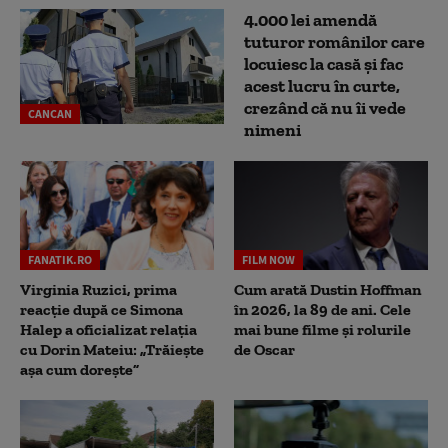
4.000 lei amendă
tuturor românilor care
locuiesc la casă și fac
acest lucru în curte,
crezând că nu îi vede
CANCAN
nimeni
FANATIK.RO
FILM NOW
Virginia Ruzici, prima
Cum arată Dustin Hoffman
reacție după ce Simona
în 2026, la 89 de ani. Cele
Halep a oficializat relația
mai bune filme și rolurile
cu Dorin Mateiu: „Trăiește
de Oscar
așa cum dorește”