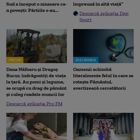
Sud a început o ninsoare ca-
împreună în altă viață”
n povești: Pârtiile s-au...
Descarcă aplicația Digi
Sport
PRO FM
DIGI WORLD
Dana Nălbaru și Dragoș
Oamenii schimbă
Bucur, îndrăgostiți de viața
literalmente felul în care se
la țară. Au pomi și legume,
rotește Pământul,
se ocupă cu drag de pământ
avertizează cercetătorii
și culeg roadele muncii lor
Descarcă aplicația Pro FM