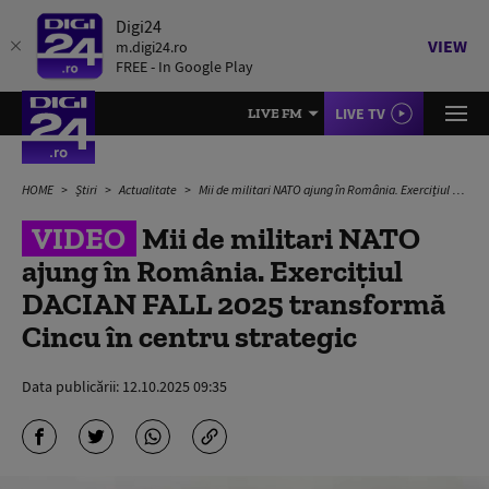
Digi24
VIEW
m.digi24.ro
FREE - In Google Play
LIVE TV
LIVE FM
HOME
Știri
Actualitate
Mii de militari NATO ajung în România. Exercițiul DACIAN FALL 2025 transformă Cincu în centru strategic
VIDEO
Mii de militari NATO
ajung în România. Exercițiul
DACIAN FALL 2025 transformă
Cincu în centru strategic
Data publicării:
12.10.2025 09:35