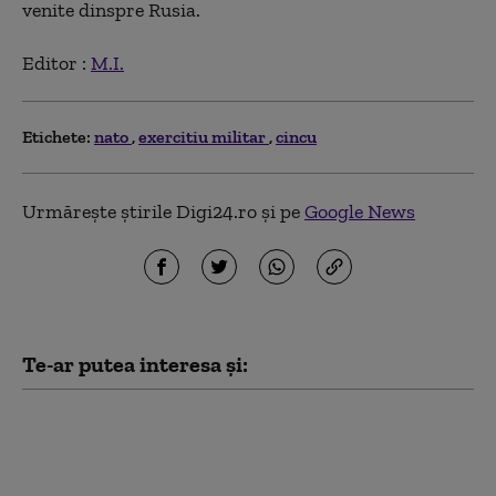
venite dinspre Rusia.
Editor :
M.I.
Etichete:
nato
exercitiu militar
cincu
Urmărește știrile Digi24.ro și pe
Google News
Te-ar putea interesa și:
Ce prevede „Acordul de
apărare comună de la
Mecca”, pe care Turcia