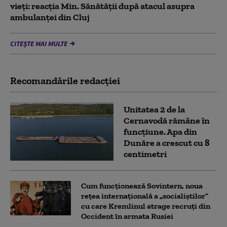
vieți: reacția Min. Sănătății după atacul asupra
ambulanței din Cluj
CITEȘTE MAI MULTE
Recomandările redacţiei
Unitatea 2 de la
Cernavodă rămâne în
funcțiune. Apa din
Dunăre a crescut cu 8
centimetri
Cum funcționează Sovintern, noua
rețea internațională a „socialiștilor”
cu care Kremlinul atrage recruți din
Occident în armata Rusiei