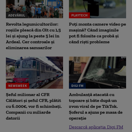
ADEVĂRUL
PLAYTECH
Revolta legumicultorilor:
Poți monta camere video pe
roșiile pleacă din Olt cu 1,5
mașină? Când imaginile
lei și ajung la peste 5 lei în
pot fi folosite ca probă și
Ardeal. Cer controale și
când riști probleme
eliminarea samsarilor
NEWSWEEK
DIGI FM
Șeful milionar al CFR
Ambulanță atacată cu
Călători și șeful CFR, plătit
topoare și bâte după un
cu 6.000€, vor fi schimbați.
zvon viral de pe TikTok.
Companii cu miliarde
Șoferul a ajuns pe masa de
datorii
operație
Descarcă aplicația Digi FM