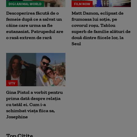
DIGI ANIMAL WORLD
FILM NOW
Descoperirea făcută de o
Matt Damon, eclipsat de
femeie după ce a salvat un
frumoasa lui soție, pe
câine care urma sa fie
covorul roșu. Tablou
eutanasiat. Patrupedul are
superb de familie alături de
o rasă extrem de rară
două dintre fiicele lor, la
Seul
UTV
Gina Pistol a vorbit pentru
prima dată despre relația
cu tatăl ei. Cum i-a
schimbat viața fiica sa,
Josephine
Top Citite