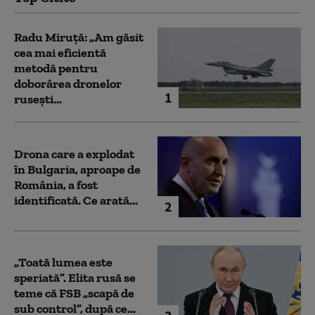
Radu Miruță: „Am găsit
cea mai eficientă
metodă pentru
doborârea dronelor
1
rusești...
Drona care a explodat
în Bulgaria, aproape de
România, a fost
identificată. Ce arată...
2
„Toată lumea este
speriată”. Elita rusă se
teme că FSB „scapă de
sub control”, după ce...