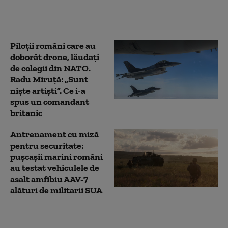
îl compară cu Articolul
5 al NATO
Piloții români care au
doborât drone, lăudați
de colegii din NATO.
Radu Miruță: „Sunt
niște artiști”. Ce i-a
spus un comandant
britanic
Antrenament cu miză
pentru securitate:
pușcașii marini români
au testat vehiculele de
asalt amfibiu AAV-7
alături de militarii SUA
Serviciile secrete