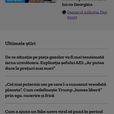
DIGI SPORT
lui cu Georgina
Descarcă aplicația Digi
Sport
Ultimele știri
De ce situaţia pe piaţa gazelor va fi mai tensionată
iarna următoare. Explicația șefului AEI: „Ar putea
duce la preţuri mai mari”
„Cel mai puternic om pe care l-a cunoscut vreodată
planeta”. Cum redefinește Trump „lumea liberă”
prin ego, cucerire și frică
Cum a ajuns un fake news viral să pună în pericol