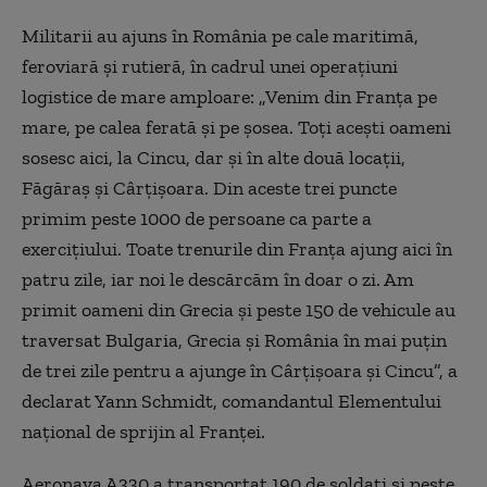
Militarii au ajuns în România pe cale maritimă,
feroviară și rutieră, în cadrul unei operațiuni
logistice de mare amploare: „Venim din Franța pe
mare, pe calea ferată și pe șosea. Toți acești oameni
sosesc aici, la Cincu, dar și în alte două locații,
Făgăraș și Cârțișoara. Din aceste trei puncte
primim peste 1000 de persoane ca parte a
exercițiului. Toate trenurile din Franța ajung aici în
patru zile, iar noi le descărcăm în doar o zi. Am
primit oameni din Grecia și peste 150 de vehicule au
traversat Bulgaria, Grecia și România în mai puțin
de trei zile pentru a ajunge în Cârțișoara și Cincu”, a
declarat Yann Schmidt, comandantul Elementului
național de sprijin al Franței.
Aeronava A330 a transportat 190 de soldați și peste