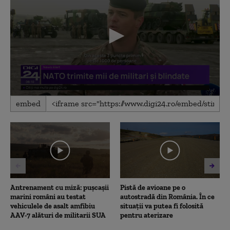
0
embed
seconds
of
3
minutes,
58
seconds
Antrenament cu miză: pușcașii
Pistă de avioane pe o
marini români au testat
autostradă din România. În ce
vehiculele de asalt amfibiu
situații va putea fi folosită
AAV-7 alături de militarii SUA
pentru aterizare