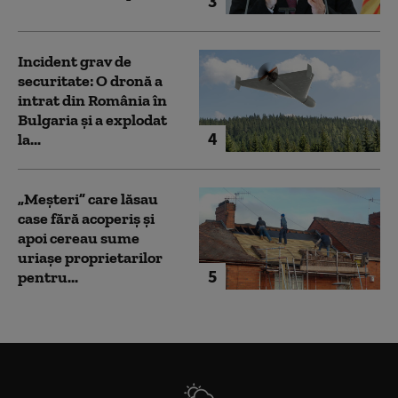
3
Incident grav de
securitate: O dronă a
intrat din România în
Bulgaria şi a explodat
4
la...
„Meșteri” care lăsau
case fără acoperiș și
apoi cereau sume
uriașe proprietarilor
5
pentru...