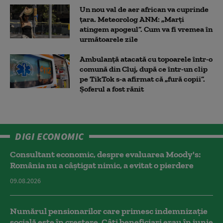
Un nou val de aer african va cuprinde
țara. Meteorolog ANM: „Marți
atingem apogeul”. Cum va fi vremea în
următoarele zile
Ambulanţă atacată cu topoarele într-o
comună din Cluj, după ce într-un clip
pe TikTok s-a afirmat că „fură copii”.
Șoferul a fost rănit
DIGI ECONOMIC
Consultant economic, despre evaluarea Moody's:
România nu a câştigat nimic, a evitat o pierdere
09.08.2026
Numărul pensionarilor care primesc indemnizaţie
socială este în creștere. Câți beneficiari erau în iunie