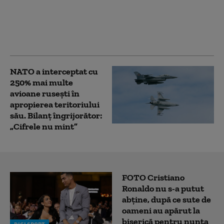
americane avertizează
că Putin ar putea ataca
o țară NATO încă din
această toamnă (WSJ)
NATO a interceptat cu
250% mai multe
avioane rusești în
apropierea teritoriului
său. Bilanț îngrijorător:
„Cifrele nu mint”
FOTO Cristiano
Ronaldo nu s-a putut
abține, după ce sute de
oameni au apărut la
biserică pentru nunta