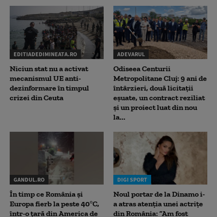
EDITIADEDIMINEATA.RO
ADEVARUL
Niciun stat nu a activat
Odiseea Centurii
mecanismul UE anti-
Metropolitane Cluj: 9 ani de
dezinformare în timpul
întârzieri, două licitații
crizei din Ceuta
eșuate, un contract reziliat
și un proiect luat din nou
la...
GANDUL.RO
DIGI SPORT
În timp ce România și
Noul portar de la Dinamo i-
Europa fierb la peste 40°C,
a atras atenția unei actrițe
într-o țară din America de
din România: ”Am fost