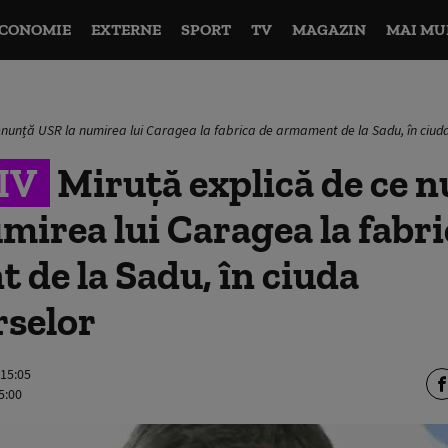
CONOMIE
EXTERNE
SPORT
TV
MAGAZIN
MAI MU
renunță USR la numirea lui Caragea la fabrica de armament de la Sadu, în ciud
IV
Miruță explică de ce 
mirea lui Caragea la fabri
de la Sadu, în ciuda
rselor
 15:05
5:00