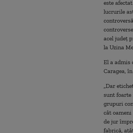
este afectat
lucrurile a
controversă
controverse 
acel județ 
la Uzina Me
El a admis c
Caragea, în 
„Dar etiche
sunt foarte
grupuri con
cât oameni 
de jur împr
fabrică, atâ