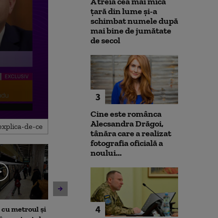
A treia cea mai mică
țară din lume și-a
schimbat numele după
mai bine de jumătate
de secol
3
Cine este românca
Alecsandra Drăgoi,
tânăra care a realizat
fotografia oficială a
noului...
4
 cu metroul și
Alerta cu bombă din Portul
Unitatea 2 de 