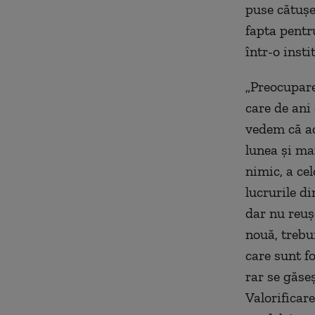
puse cătușe
fapta pentr
într-o instit
„Preocupare
care de ani
vedem că ac
lunea și ma
nimic, a ce
lucrurile di
dar nu reuș
nouă, trebu
care sunt f
rar se găse
Valorificar