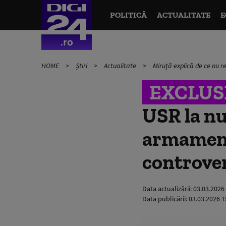
POLITICĂ
ACTUALITATE
E
HOME
Știri
Actualitate
Miruță explică de ce nu 
EXCLUS
USR la nu
armament 
controve
Data actualizării:
03.03.2026
Data publicării:
03.03.2026 1