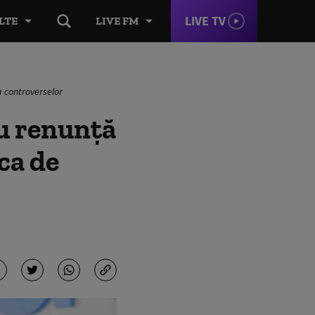
LIVE TV
LTE
LIVE FM
a controverselor
nu renunță
ca de