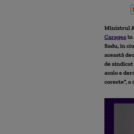
Ministrul 
Caragea
în 
Sadu, în ci
această dec
de sindica
acolo e der
corecte”, a