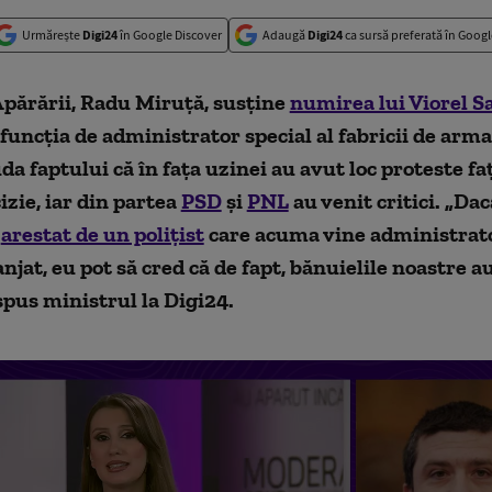
Urmărește
Digi24
în Google Discover
Adaugă
Digi24
ca sursă preferată în Googl
Apărării, Radu Miruță, susține
numirea lui Viorel S
funcția de administrator special al fabricii de arm
uda faptului că în fața uzinei au avut loc proteste fa
izie, iar din partea
PSD
și
PNL
au venit critici. „Dac
t
arestat de un polițist
care acuma vine administrato
anjat, eu pot să cred că de fapt, bănuielile noastre au
 spus ministrul la Digi24.