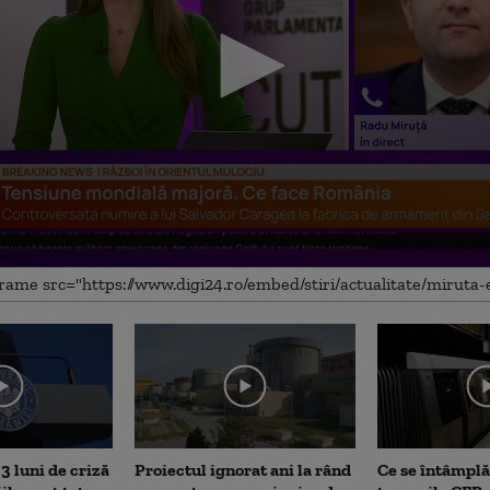
me
3 luni de criză
Proiectul ignorat ani la rând
Ce se întâmplă