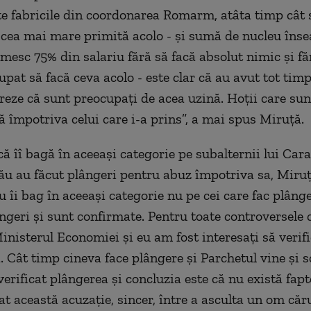
te fabricile din coordonarea Romarm, atâta timp cât
 cea mai mare primită acolo - și sumă de nucleu îns
mesc 75% din salariu fără să facă absolut nimic și fă
upat să facă ceva acolo - este clar că au avut tot tim
eze că sunt preocupați de acea uzină. Hoții care sun
ă împotriva celui care i-a prins”, a mai spus Miruță.
ă îî bagă în aceeași categorie pe subalternii lui Cara
u au făcut plângeri pentru abuz împotriva sa, Miruț
 îi bag în aceeași categorie nu pe cei care fac plânge
ângeri și sunt confirmate. Pentru toate controversele 
Ministerul Economiei și eu am fost interesați să veri
. Cât timp cineva face plângere și Parchetul vine și s
verificat plângerea și concluzia este că nu există fap
at această acuzație, sincer, între a asculta un om căru