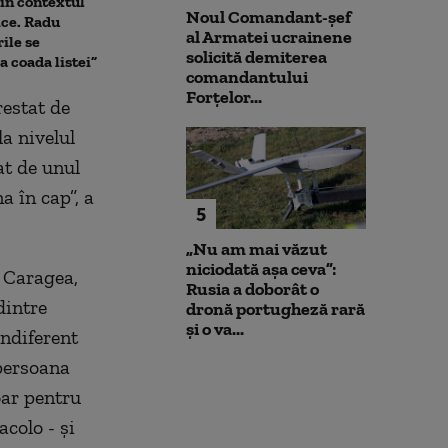
 în contextul
Constanța. Radu Miruță:
ar putea fi opr
Noul Comandant-șef
ice. Radu
Amenințare transmisă de pe
Dunărea contin
al Armatei ucrainene
ile se
numere din Ucraina și
Ce spune direc
solicită demiterea
a coada listei”
Polonia, posibil creată cu AI
centralei
comandantului
Forțelor...
restat de
a nivelul
at de unul
a în cap”, a
5
„Nu am mai văzut
niciodată așa ceva”:
t Caragea,
Rusia a doborât o
dintre
dronă portugheză rară
și o va...
indiferent
 persoana
oar pentru
acolo - și