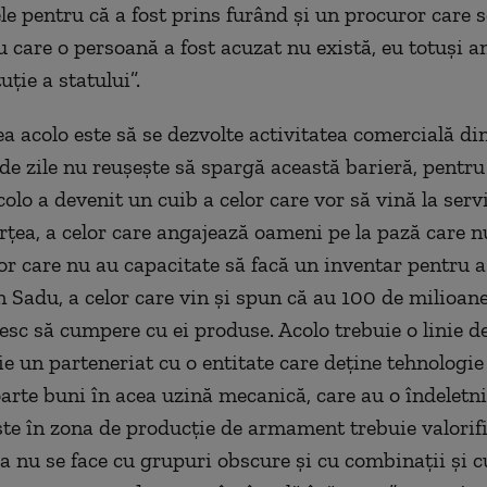
le pentru că a fost prins furând și un procuror care s
u care o persoană a fost acuzat nu există, eu totuși 
uție a statului”.
a acolo este să se dezvolte activitatea comercială din
 de zile nu reușește să spargă această barieră, pentru
olo a devenit un cuib a celor care vor să vină la serv
rțea, a celor care angajează oameni pe la pază care 
lor care nu au capacitate să facă un inventar pentru a
n Sadu, a celor care vin și spun că au 100 de milioane
esc să cumpere cu ei produse. Acolo trebuie o linie d
ie un parteneriat cu o entitate care deține tehnologie
oarte buni în acea uzină mecanică, care au o îndeletn
ște în zona de producție de armament trebuie valorifi
ea nu se face cu grupuri obscure și cu combinații și c