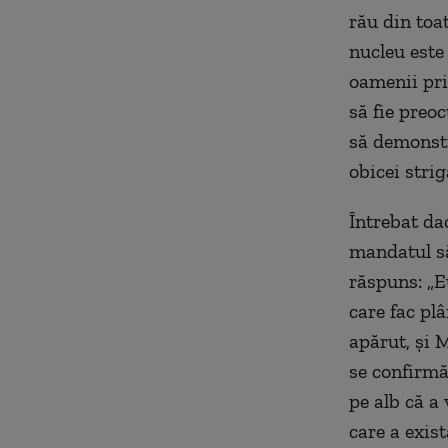
rău din toa
nucleu este
oamenii pri
să fie preoc
să demonstr
obicei strig
Întrebat dac
mandatul să
răspuns: „Eu
care fac pl
apărut, și 
se confirmă
pe alb că a 
care a exist