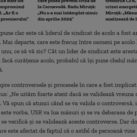
iile sunt tot
care putea preveni criza de
trenurile CFR,
Compromisul
la Cernavodă. Radu Miruță:
crizei energet
 „Ar fi o
„Nu s-a mai întâmplat nimic
Miruță: „Măsur
a premierului”
din aprilie 2024”
analizează de l
pune clar este că liderul de sindicat de acolo a fost a
 Mai departe, care este frecuș între oameni pe acolo l
 unu, ce să vă zic? Cât un lider de sindicat este arest
 facă curățenie acolo, probabil că își pune chelul mân
ă.
spre controversele și procesele în care a fost implica
us: „Ne uităm foarte atent dacă se validează vreuna 
. Vă spun că atunci când se va valida o controversă, 
 este vorba, USR va lua măsuri și se va debarasa de
 se verifică și se validează aceste controverse. Dar d
re este afectat de faptul că o astfel de persoană vine 