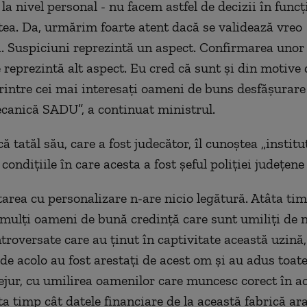
 la nivel personal - nu facem astfel de decizii în funcț
stea. Da, urmărim foarte atent dacă se validează vreo
. Suspiciuni reprezintă un aspect. Confirmarea unor
reprezintă alt aspect. Eu cred că sunt și din motive d
printre cei mai interesați oameni de buns desfășurare 
canică SADU”, a continuat ministrul.
ă tatăl său, care a fost judecător, îl cunoștea „institu
condițiile în care acesta a fost șeful poliției județene
tarea cu personalizare n-are nicio legătură. Atâta tim
 mulți oameni de bună credință care sunt umiliți de n
troversate care au ținut în captivitate această uzină
de acolo au fost arestați de acest om și au adus toat
ejur, cu umilirea oamenilor care muncesc corect în a
ta timp cât datele financiare de la această fabrică ar