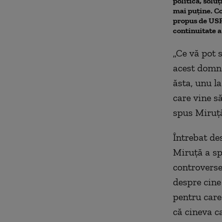
politică, soluț
mai puține. 
propus de USR.
continuitate 
„Ce vă pot s
acest domn.
ăsta, unu la
care vine să
spus Miruț
Întrebat de
Miruță a sp
controverse
despre cine
pentru care
că cineva ca