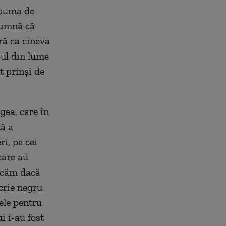
 suma de
eamnă că
ră ca cineva
pul din lume
t prinși de
gea, care în
ă a
ri, pe cei
care au
ficăm dacă
crie negru
tele pentru
i i-au fost