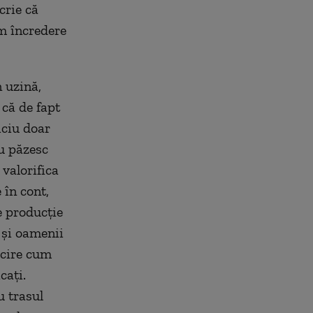
crie că
am încredere
 uzină,
 că de fapt
iciu doar
nu păzesc
 valorifica
 în cont,
e producție
 și oamenii
icire cum
cați.
u trasul