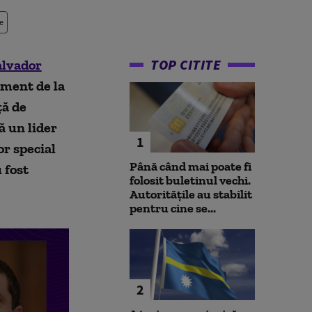
e
TOP CITITE
alvador
ament de la
ță de
ă un lider
1
r special
Până când mai poate fi
 fost
folosit buletinul vechi.
Autoritățile au stabilit
pentru cine se...
2