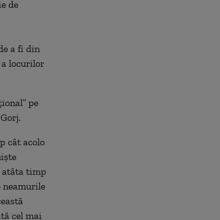
ie de
e a fi din
a locurilor
țional” pe
 Gorj.
p cât acolo
iște
, atâta timp
e neamurile
ceastă
ată cel mai