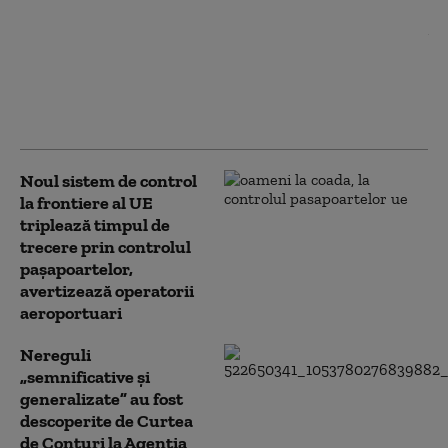
Imagini scandaloase: Echipajul
unei ambulanțe care
transporta o fetiță de un an a
oprit să cumpere pepeni și
legume. DSU anchetează
Noul sistem de control
la frontiere al UE
triplează timpul de
trecere prin controlul
paşapoartelor,
avertizează operatorii
aeroportuari
Nereguli
„semnificative și
generalizate” au fost
descoperite de Curtea
de Conturi la Agenția