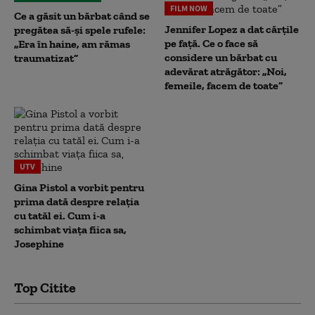
FILM NOW
Ce a găsit un bărbat când se
Jennifer Lopez a dat cărțile
pregătea să-și spele rufele:
pe față. Ce o face să
„Era în haine, am rămas
considere un bărbat cu
traumatizat”
adevărat atrăgător: „Noi,
femeile, facem de toate”
UTV
Gina Pistol a vorbit pentru
prima dată despre relația
cu tatăl ei. Cum i-a
schimbat viața fiica sa,
Josephine
Top Citite