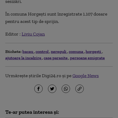
sesizări.
În comuna Horgeşti sunt înregistrate 1.107 dosare
pentru acest tip de sprijin.
Editor :
Liviu Cojan
Etichete:
bacau
control
nereguli
comuna
horgeşti
ajutoare la incalzire
case parasite
persoane emigrate
Urmărește știrile Digi24.ro și pe
Google News
Te-ar putea interesa și: