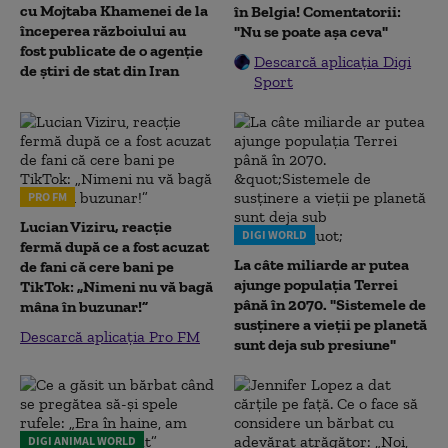
cu Mojtaba Khamenei de la
în Belgia! Comentatorii:
începerea războiului au
"Nu se poate așa ceva"
fost publicate de o agenție
Descarcă aplicația Digi
de știri de stat din Iran
Sport
PRO FM
Lucian Viziru, reacție
DIGI WORLD
fermă după ce a fost acuzat
La câte miliarde ar putea
de fani că cere bani pe
ajunge populația Terrei
TikTok: „Nimeni nu vă bagă
până în 2070. "Sistemele de
mâna în buzunar!”
susținere a vieții pe planetă
Descarcă aplicația Pro FM
sunt deja sub presiune"
DIGI ANIMAL WORLD