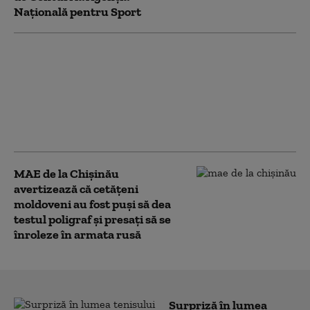
Națională pentru Sport
Autostrada Moldovei,
în linie dreaptă.
Directorul CNAIR:
Obiectivul este să se
circule pe 397 de
kilometri în 2026
MAE de la Chișinău
avertizează că cetăţeni
moldoveni au fost puşi să dea
testul poligraf şi presaţi să se
înroleze în armata rusă
Surpriză în lumea