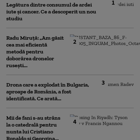
1
Legătura dintre consumul de ardei
iute și cancer. Ce a descoperit un nou
studiu
Radu Miruță: „Am găsit
2
cea mai eficientă
metodă pentru
doborârea dronelor
rusești...
3
Drona care a explodat în Bulgaria,
aproape de România, a fost
identificată. Ce arată...
Mii de fani s-au strâns
4
la o catedrală pentru
nunta lui Cristiano
Ronaldo şi Georgina...