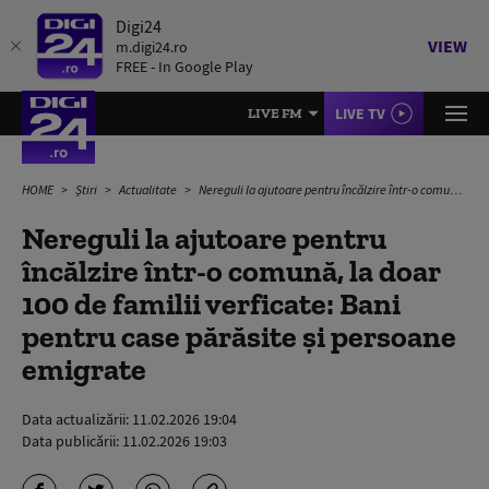
Digi24
VIEW
m.digi24.ro
FREE - In Google Play
LIVE TV
LIVE FM
HOME
Știri
Actualitate
Nereguli la ajutoare pentru încălzire într-o comună, la doar 100 de familii verficate: Bani pentru case părăsite și persoane emigrate
Nereguli la ajutoare pentru
încălzire într-o comună, la doar
100 de familii verficate: Bani
pentru case părăsite și persoane
emigrate
Data actualizării:
11.02.2026 19:04
Data publicării:
11.02.2026 19:03