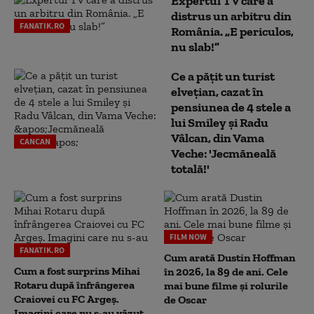
Expertul TV care a
distrus un arbitru din
FANATIK.RO
România. „E periculos,
nu slab!”
Ce a pățit un turist
elvețian, cazat în
pensiunea de 4 stele a
lui Smiley și Radu
Vâlcan, din Vama
CANCAN
Veche: 'Jecmăneală
totală!'
FILM NOW
FANATIK.RO
Cum arată Dustin Hoffman
Cum a fost surprins Mihai
în 2026, la 89 de ani. Cele
Rotaru după înfrângerea
mai bune filme și rolurile
Craiovei cu FC Argeș.
de Oscar
Imagini care nu s-au văzut