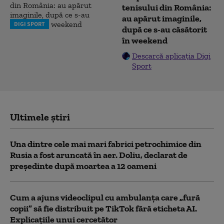
tenisului din România:
au apărut imaginile,
DIGI SPORT
după ce s-au căsătorit
în weekend
Descarcă aplicația Digi
Sport
Ultimele știri
Una dintre cele mai mari fabrici petrochimice din
Rusia a fost aruncată în aer. Doliu, declarat de
președinte după moartea a 12 oameni
Cum a ajuns videoclipul cu ambulanța care „fură
copii” să fie distribuit pe TikTok fără eticheta AI.
Explicațiile unui cercetător