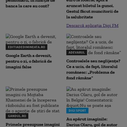
pensionarii, în funcție de
aruncat biletul la gunoi.
banca la care au cont?
Gestul făcut muncitorii de
la salubritate
Descarcă aplicația Digi FM
EDITIADEDIMINEATA.RO
ADEVARUL
Google Earth a devenit,
Controalele sau neglijența?
pentru o zi, o fabrică de
Ce a ucis, de fapt, litoralul
imagini false
românesc: „Problema de
fond rămâne”
DIGI SPORT
GANDUL.RO
Au apărut imaginile:
Primele presupuse imagini
Darius Olaru, gol de autor