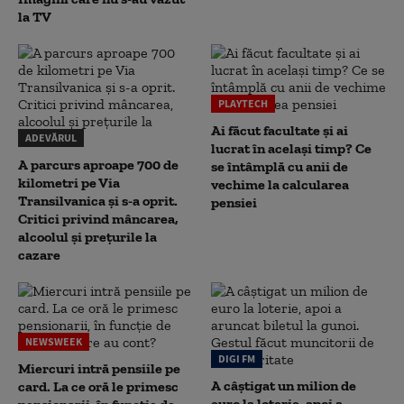
la TV
PLAYTECH
Ai făcut facultate și ai
ADEVĂRUL
lucrat în același timp? Ce
A parcurs aproape 700 de
se întâmplă cu anii de
kilometri pe Via
vechime la calcularea
Transilvanica și s-a oprit.
pensiei
Critici privind mâncarea,
alcoolul și prețurile la
cazare
NEWSWEEK
DIGI FM
Miercuri intră pensiile pe
A câștigat un milion de
card. La ce oră le primesc
euro la loterie, apoi a